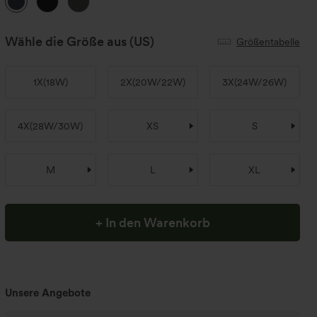
Wähle die Größe aus
(US)
Größentabelle
1X
(
18W
)
2X
(
20W/22W
)
3X
(
24W/26W
)
4X
(
28W/30W
)
XS
S
M
L
XL
+ In den Warenkorb
Unsere Angebote