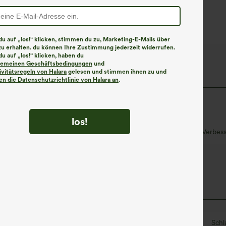
Bein und Mikro-
Waffelstruktur
u auf „los!“ klicken, stimmen du zu, Marketing-E-Mails über
zu erhalten. du können Ihre Zustimmung jederzeit widerrufen.
u auf „los!“ klicken, haben du
a DayStretch™-Stoff
lgemeinen Geschäftsbedingungen
und
ivitätsregeln von Halara
gelesen und stimmen ihnen zu und
n die Datenschutzrichtlinie von Halara an
.
nug für jede Aktivität ist.
los!
weich
Feuchtigkeitsableitend
Verbess
Yoga & Pilates
bodenlang
mit hohem Bund
Schl