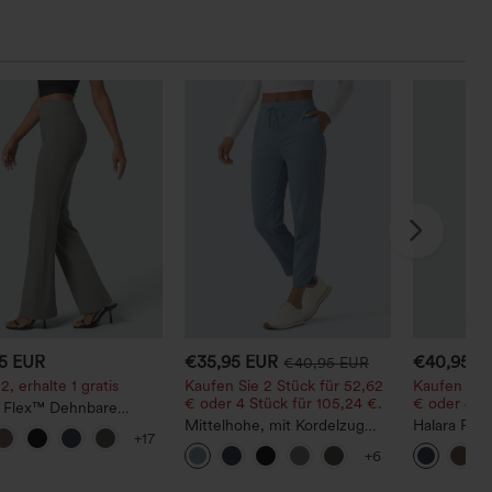
95 EUR
€35,95 EUR
€40,95 E
€40,95 EUR
2, erhalte 1 gratis
Kaufen Sie 2 Stück für 52,62
Kaufen Sie 
€ oder 4 Stück für 105,24 €.
€ oder 4 St
a Flex™ Dehnbare
hose mit hohem Bund
Mittelhohe, mit Kordelzug
Halara Fle
+17
itentasche hinten
versehene,
Hose mit m
+6
schnelltrocknende Golfhose
seitlicher
mit schmal zulaufendem
Reißversch