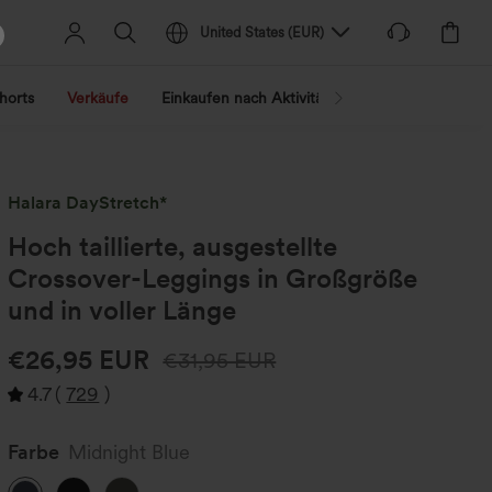
United States
(
EUR
)
horts
Verkäufe
Einkaufen nach Aktivität
Nach Trend shopp
Halara DayStretch*
Hoch taillierte, ausgestellte
Crossover-Leggings in Großgröße
und in voller Länge
€26,95 EUR
€31,95 EUR
4.7
(
729
)
Farbe
Midnight Blue