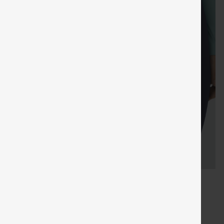
KOSTENLOSER
KOSTENLO
Verkauf
Sondergutschein
Gratisgeschenke
VERSAND
VERSAN