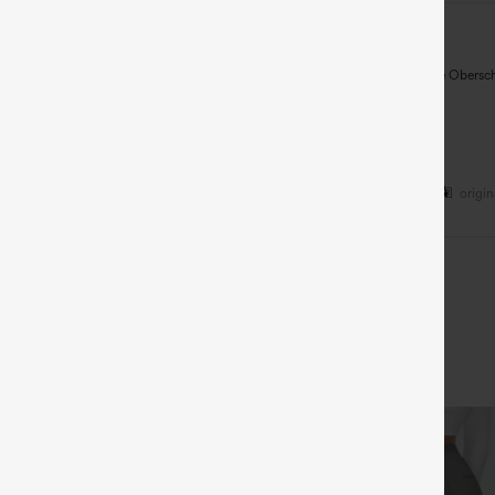
röße
:
2X
as sind meine Arbeitshosen. Ich habe sie seit über einem Jahr. Ich habe kräftige Obersc
ORMAL
origi
hienen auf Halara Australia
Alle Bewertungen