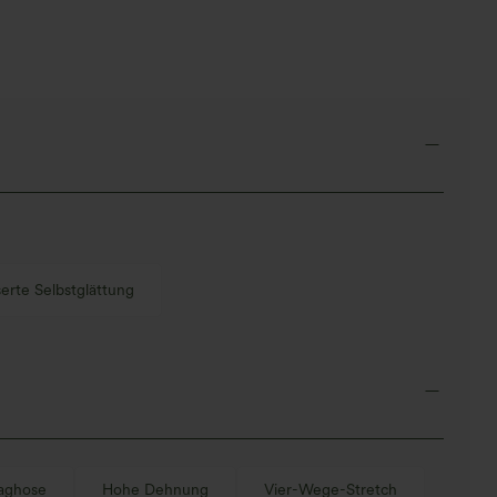
Schnitt, abgerundetem Saum
Work‑Flare
und Taschen – UPF 40+
erte Selbstglättung
aghose
Hohe Dehnung
Vier-Wege-Stretch