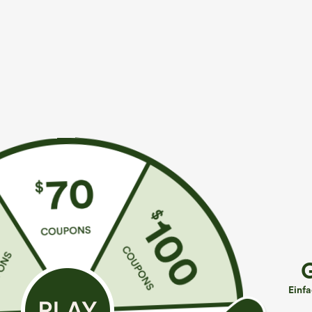
Mehr zum Verlieben
Ähnliche Kleidungsstile
€35,95 EUR
€44,95 EUR
€49,95 EUR
Kaufen Sie 2 Stück für 61,54
Kaufen Sie 2 Stück für 61,54
K
€ oder 4 Stück für 123,08 €.
€ oder 4 Stück für 123,08 €.
H
Hoch taillierte, gerade
Lässige Jeans mit mittlerer
S
geschnittene, legere Leinen-
Bundhöhe, Kordelzug und
+9
Einf
Optik-Hose mit Taschen
Taschen