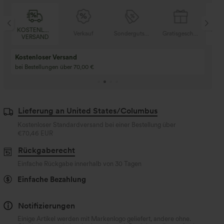
SER
KOSTENLOSER
Verkauf
Sondergutschein
Gratisgeschenke
V
D
VERSAND
Kaufen Sie 2 und e
Kaufe 3 und erhalte 1 gratis
gratis
Kaufen Sie 4 für 3, kaufen Sie 8 für 6
Kaufe 3 für 2, Kaufe 6
für 6
Lieferung an United States/Columbus
Kostenloser Standardversand bei einer Bestellung über
€70,46 EUR
Rückgaberecht
Einfache Rückgabe innerhalb von 30 Tagen
Einfache Bezahlung
Notifizierungen
Einige Artikel werden mit Markenlogo geliefert, andere ohne.