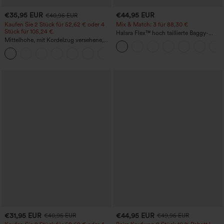
€35,95 EUR
€44,95 EUR
€40,95 EUR
Kaufen Sie 2 Stück für 52,62 € oder 4
Mix & Match: 3 für 88,30 €
Stück für 105,24 €.
Halara Flex™ hoch taillierte Baggy-
Mittelhohe, mit Kordelzug versehene,
Jeans mit Taschen, weitem Bein,
schnelltrocknende Golfhose mit schmal
stonewashed, lässig
+2
zulaufendem Schnitt, abgerundetem
Saum und Taschen – UPF 40+
€31,95 EUR
€44,95 EUR
€40,95 EUR
€49,95 EUR