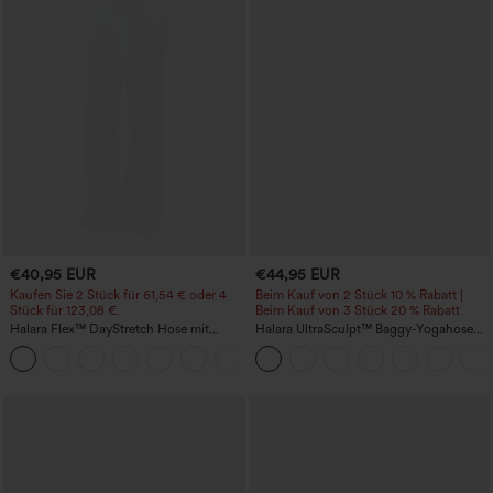
€40,95 EUR
€44,95 EUR
Kaufen Sie 2 Stück für 61,54 € oder 4
Beim Kauf von 2 Stück 10 % Rabatt |
Stück für 123,08 €.
Beim Kauf von 3 Stück 20 % Rabatt
Halara Flex™ DayStretch Hose mit
Halara UltraSculpt™ Baggy-Yogahose
mittlerer Bundhöhe, seitlicher
mit hohem Bund, Bauchkontrolle,
+12
Reißverschlusstasche und
Color-Block-Streifen und Taschen
Work‑Flare‑Schnitt