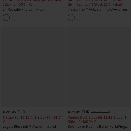
Kaufen Sie 2 Stück für 52,62 € oder 4
Beim Kauf von 2 Stück 10 % Rabatt |
Stück für 105,24 €.
Beim Kauf von 3 Stück 20 % Rabatt
Ein-Schulter-Kurzarm-Top mit
Halara Flex™ V-Ausschnitt-Overall aus
abgerundetem High-Low-Saum,
gewaschenem Denim mit Taschen –
integriertem BH, gepunktet, lässig
lässig
€26,95 EUR
€31,95 EUR
€35,95 EUR
3 Stück für 52,62 €, 6 Stück für 105,24
Kaufen Sie 2 Stück für 52,62 € oder 4
€
Stück für 105,24 €.
Legere Bluse mit V-Ausschnitt und
SoCinched Hoch taillierte, Po-Lifting
kurzen Puffärmeln
7/8-Trainingsleggings mit