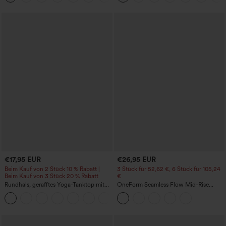
€17,95 EUR
€26,95 EUR
Beim Kauf von 2 Stück 10 % Rabatt |
3 Stück für 52,62 €, 6 Stück für 105,24
Beim Kauf von 3 Stück 20 % Rabatt
€
Rundhals, gerafftes Yoga-Tanktop mit
OneForm Seamless Flow Mid-Rise
Cool-Touch-Effekt – UPF50+
Yoga-Leggings - mittelhoher Bund,
+16
bauchformend und mit Po-Lifting-
Effekt