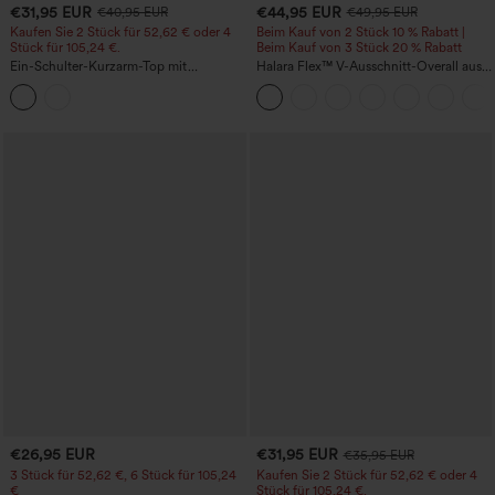
€31,95 EUR
€44,95 EUR
€40,95 EUR
€49,95 EUR
Kaufen Sie 2 Stück für 52,62 € oder 4
Beim Kauf von 2 Stück 10 % Rabatt |
Stück für 105,24 €.
Beim Kauf von 3 Stück 20 % Rabatt
Ein-Schulter-Kurzarm-Top mit
Halara Flex™ V-Ausschnitt-Overall aus
abgerundetem High-Low-Saum,
gewaschenem Denim mit Taschen –
integriertem BH, gepunktet, lässig
lässig
€26,95 EUR
€31,95 EUR
€35,95 EUR
3 Stück für 52,62 €, 6 Stück für 105,24
Kaufen Sie 2 Stück für 52,62 € oder 4
€
Stück für 105,24 €.