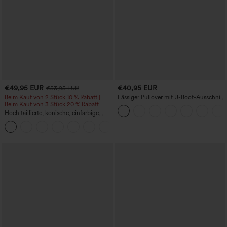
€49,95 EUR
€40,95 EUR
€53,95 EUR
Beim Kauf von 2 Stück 10 % Rabatt |
Lässiger Pullover mit U-Boot-Ausschnitt
Beim Kauf von 3 Stück 20 % Rabatt
und Fledermausärmeln.
Hoch taillierte, konische, einfarbige
Anzughose mit Seitentaschen
+8