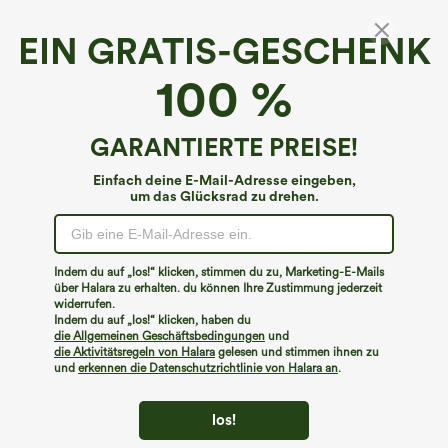
EIN GRATIS-GESCHENK
100 %
€26,95 EUR
€31,95 EUR
3 Stück für 52,62 €, 6 Stück für 105,24
Beim Kauf von 2 Stück 10 % Rabatt |
€
Beim Kauf von 3 Stück 20 % Rabatt
GARANTIERTE PREISE!
Lockeres Casual-Top mit
Super hoch taillierte 2-in-1-Yoga-Shorts
Rundhalsausschnitt und
mit Gesäßtasche und Seitentasche-
+1
Fledermausärmeln
längere Länge
Einfach deine E-Mail-Adresse eingeben,
um das Glücksrad zu drehen.
Indem du auf „los!“ klicken, stimmen du zu, Marketing-E-Mails
über Halara zu erhalten. du können Ihre Zustimmung jederzeit
widerrufen.
Indem du auf „los!“ klicken, haben du
die Allgemeinen Geschäftsbedingungen
und
die Aktivitätsregeln von Halara
gelesen und stimmen ihnen zu
und
erkennen die Datenschutzrichtlinie von Halara an
.
los!