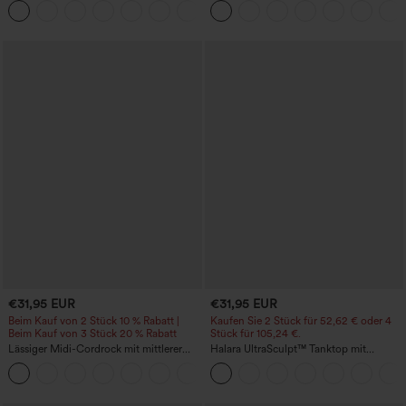
Bauchkontrolle und Seitentaschen
€31,95 EUR
€31,95 EUR
Beim Kauf von 2 Stück 10 % Rabatt |
Kaufen Sie 2 Stück für 52,62 € oder 4
Beim Kauf von 3 Stück 20 % Rabatt
Stück für 105,24 €.
Lässiger Midi-Cordrock mit mittlerer
Halara UltraSculpt™ Tanktop mit
Bundhöhe und vorderseitiger
Rundhalsausschnitt und
+1
Klapptasche
geschwungenem Saum