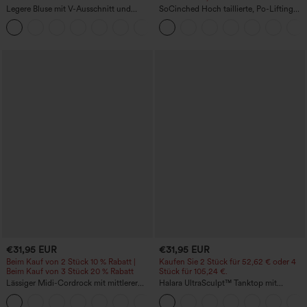
Legere Bluse mit V-Ausschnitt und
SoCinched Hoch taillierte, Po-Lifting
kurzen Puffärmeln
7/8-Trainingsleggings mit
Bauchkontrolle und Seitentaschen
€31,95 EUR
€31,95 EUR
Beim Kauf von 2 Stück 10 % Rabatt |
Kaufen Sie 2 Stück für 52,62 € oder 4
Beim Kauf von 3 Stück 20 % Rabatt
Stück für 105,24 €.
Lässiger Midi-Cordrock mit mittlerer
Halara UltraSculpt™ Tanktop mit
Bundhöhe und vorderseitiger
Rundhalsausschnitt und
+1
Klapptasche
geschwungenem Saum