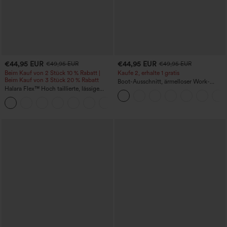
€44,95 EUR
€44,95 EUR
€49,95 EUR
€49,95 EUR
Beim Kauf von 2 Stück 10 % Rabatt |
Kaufe 2, erhalte 1 gratis
Beim Kauf von 3 Stück 20 % Rabatt
Boot-Ausschnitt, ärmelloser Work-
Halara Flex™ Hoch taillierte, lässige
Jumpsuit mit seitlicher Bindung,
Jeans mit Taschen, umgekrempeltem
kühlender Cool-Touch-Effekt, gestreift
+1
Saum, weitem Bein und verwaschenem
und mit Taschen – Easy Peezy Edition
Finish