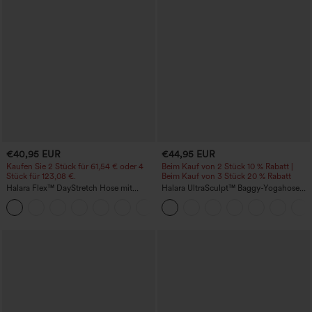
€40,95 EUR
€44,95 EUR
Kaufen Sie 2 Stück für 61,54 € oder 4
Beim Kauf von 2 Stück 10 % Rabatt |
Stück für 123,08 €.
Beim Kauf von 3 Stück 20 % Rabatt
Halara Flex™ DayStretch Hose mit
Halara UltraSculpt™ Baggy-Yogahose
mittlerer Bundhöhe, seitlicher
mit hohem Bund, Bauchkontrolle,
+12
Reißverschlusstasche und
Color-Block-Streifen und Taschen
Work‑Flare‑Schnitt