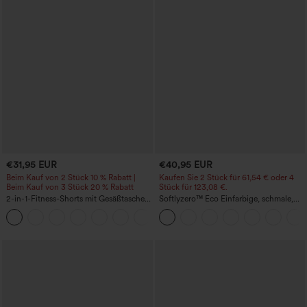
€31,95 EUR
€40,95 EUR
Beim Kauf von 2 Stück 10 % Rabatt |
Kaufen Sie 2 Stück für 61,54 € oder 4
Beim Kauf von 3 Stück 20 % Rabatt
Stück für 123,08 €.
2-in-1-Fitness-Shorts mit Gesäßtasche
Softlyzero™ Eco Einfarbige, schmale,
und seitlicher versteckter Tasche 6,3 cm
hoch taillierte Wanderhose mit
+25
mehreren Taschen