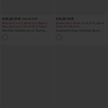
€35,95 EUR
€31,95 EUR
€40,95 EUR
Beim Kauf von 2 Stück 10 % Rabatt |
Kaufen Sie 2 Stück für 52,62 € oder 4
Beim Kauf von 3 Stück 20 % Rabatt
Stück für 105,24 €.
Mid-Rise-Arbeitshose mit Taschen,
DayStretch Hose mit hohem Bund,
Barrel-Leg und weiter Passform
Barrel-Leg und Taschen
+3