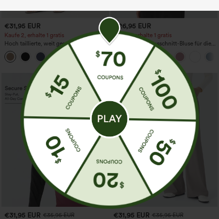
€31,95 EUR
€26,95 EUR
Kaufe 2, erhalte 1 gratis
Kaufe 1, erhalte 1 gratis
Hoch taillierte, weit geschnittene
Knitterfreie V-Ausschnitt-Bluse für die
Freizeithose aus Leinenmischung mit
Arbeit, kurzärmelig und oversized
+5
Kordelzug und Taschen
€31,95 EUR
€31,95 EUR
€35,95 EUR
€35,95 EUR