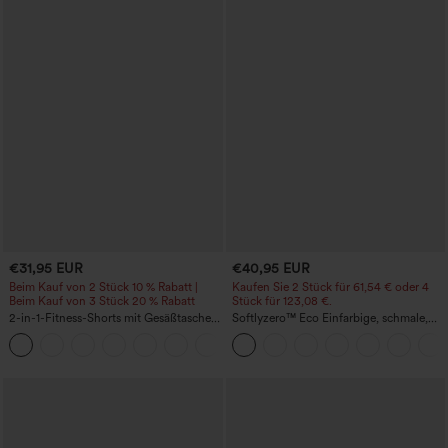
€31,95 EUR
€40,95 EUR
Beim Kauf von 2 Stück 10 % Rabatt |
Kaufen Sie 2 Stück für 61,54 € oder 4
Beim Kauf von 3 Stück 20 % Rabatt
Stück für 123,08 €.
2-in-1-Fitness-Shorts mit Gesäßtasche
Softlyzero™ Eco Einfarbige, schmale,
und seitlicher versteckter Tasche 6,3 cm
hoch taillierte Wanderhose mit
+25
mehreren Taschen