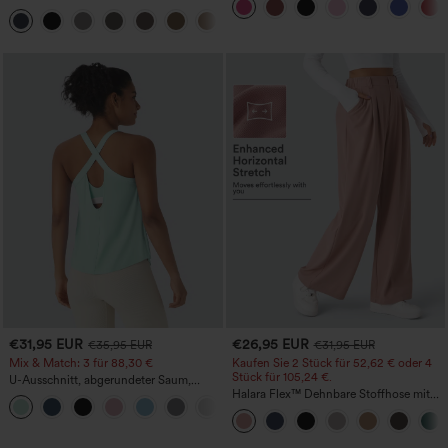
mehreren Taschen und geradem Bein
+22
€31,95 EUR
€26,95 EUR
€35,95 EUR
€31,95 EUR
Mix & Match: 3 für 88,30 €
Kaufen Sie 2 Stück für 52,62 € oder 4
Stück für 105,24 €.
U-Ausschnitt, abgerundeter Saum,
InstantCool Yoga-Trägertop – UPF50+
Halara Flex™ Dehnbare Stoffhose mit
hohem Bund, Waffelmuster,
Seitentaschen und weitem Bein