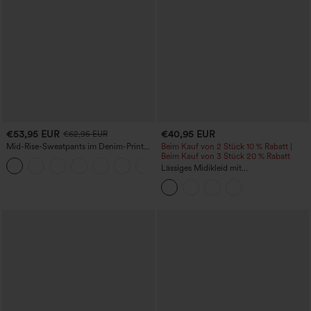
€53,95 EUR
€40,95 EUR
€62,95 EUR
Mid-Rise-Sweatpants im Denim-Print
Beim Kauf von 2 Stück 10 % Rabatt |
aus French Terry, lässig, mit Taschen
Beim Kauf von 3 Stück 20 % Rabatt
Lässiges Midikleid mit
Rundhalsausschnitt, integriertem BH,
ärmellos und Rüschensaum