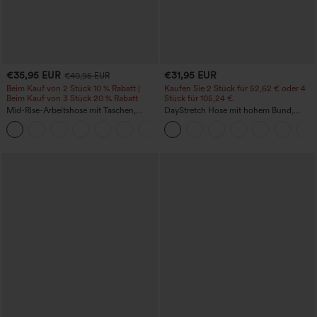
€35,95 EUR
€31,95 EUR
€40,95 EUR
Beim Kauf von 2 Stück 10 % Rabatt |
Kaufen Sie 2 Stück für 52,62 € oder 4
Beim Kauf von 3 Stück 20 % Rabatt
Stück für 105,24 €.
Mid-Rise-Arbeitshose mit Taschen,
DayStretch Hose mit hohem Bund,
Barrel-Leg und weiter Passform
Barrel-Leg und Taschen
+3