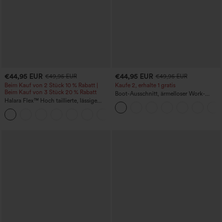
€44,95 EUR
€44,95 EUR
€49,95 EUR
€49,95 EUR
Beim Kauf von 2 Stück 10 % Rabatt |
Kaufe 2, erhalte 1 gratis
Beim Kauf von 3 Stück 20 % Rabatt
Boot-Ausschnitt, ärmelloser Work-
Halara Flex™ Hoch taillierte, lässige
Jumpsuit mit seitlicher Bindung,
Jeans mit Taschen, umgekrempeltem
kühlender Cool-Touch-Effekt, gestreift
+1
Saum, weitem Bein und verwaschenem
und mit Taschen – Easy Peezy Edition
Finish