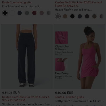
Kaufe 2, erhalte 1 gratis
Kaufen Sie 2 Stück für 52,62 € oder 4
Stück für 105,24 €.
Ein-Schulter-Langarmtop mit
Daumenloch, geschwungener Saum
Halara Flex™ hoch taillierte,
+3
(High-Low), schnell trocknend – Yoga-
figurformende Arbeitshose, die die Taille
Sporttop mit integriertem BH
schmaler wirken lässt, mit Taschen,
weitem Bein und Mikro-Waffelstruktur
€31,95 EUR
€40,95 EUR
Kaufen Sie 2 Stück für 52,62 € oder 4
Kaufe 2, erhalte 1 gratis
Stück für 105,24 €.
Softlyzero™ rückenfreies 2-in-1-Flare-
Stoffhose mit Knopfleiste, hohem Bund,
Trainingskleid – Wannabe – Easy Peezy