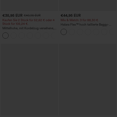
€35,95 EUR
€44,95 EUR
€40,95 EUR
Kaufen Sie 2 Stück für 52,62 € oder 4
Mix & Match: 3 für 88,30 €
Stück für 105,24 €.
Halara Flex™ hoch taillierte Baggy-
Mittelhohe, mit Kordelzug versehene,
Jeans mit Taschen, weitem Bein,
schnelltrocknende Golfhose mit schmal
stonewashed, lässig
+2
zulaufendem Schnitt, abgerundetem
Saum und Taschen – UPF 40+