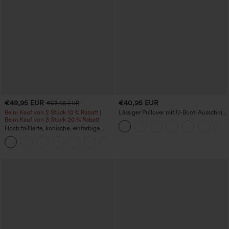
€49,95 EUR
€40,95 EUR
€53,95 EUR
Beim Kauf von 2 Stück 10 % Rabatt |
Lässiger Pullover mit U-Boot-Ausschnitt
Beim Kauf von 3 Stück 20 % Rabatt
und Fledermausärmeln.
Hoch taillierte, konische, einfarbige
Anzughose mit Seitentaschen
+8