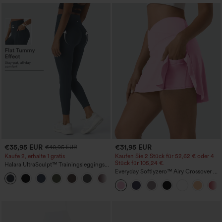
€35,95 EUR
€31,95 EUR
€40,95 EUR
Kaufe 2, erhalte 1 gratis
Kaufen Sie 2 Stück für 52,62 € oder 4
Stück für 105,24 €.
Halara UltraSculpt™ Trainingsleggings
mit hohem Bund – raffende Push-up-
Everyday Softlyzero™ Airy Crossover 2-
+12
Po-Form, Bauchkontrolle, Taschen und
in-1-Mini-Tennisrock mit Seitentaschen-
formende Passform
Lucid-UPF50+