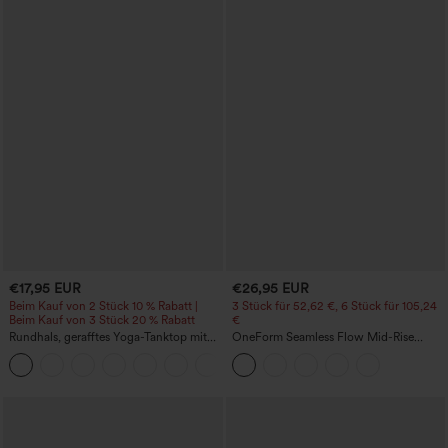
€17,95 EUR
€26,95 EUR
Beim Kauf von 2 Stück 10 % Rabatt |
3 Stück für 52,62 €, 6 Stück für 105,24
Beim Kauf von 3 Stück 20 % Rabatt
€
Rundhals, gerafftes Yoga-Tanktop mit
OneForm Seamless Flow Mid-Rise
Cool-Touch-Effekt – UPF50+
Yoga-Leggings - mittelhoher Bund,
+16
bauchformend und mit Po-Lifting-
Effekt