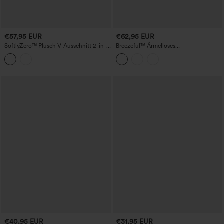
€57,95 EUR
€62,95 EUR
SoftlyZero™ Plüsch V-Ausschnitt 2-in-1
Breezeful™ Ärmelloses
Mini-Tanz-Sportkleid mit Taschen –
Ausgeschnittenes 2-in-1 Plissiertes
Easy Peezy Edition
Schnelltrocknendes Mini-Tennis Aktives
Kleid mit Taschen
€40,95 EUR
€31,95 EUR