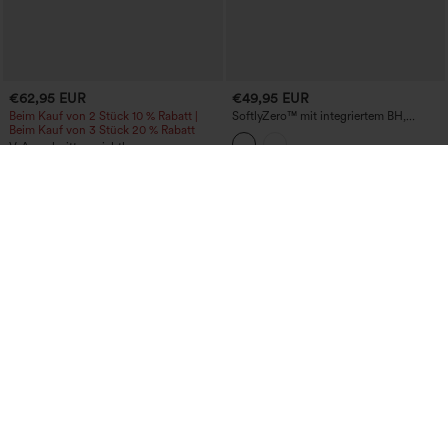
€62,95 EUR
€49,95 EUR
Beim Kauf von 2 Stück 10 % Rabatt |
SoftlyZero™ mit integriertem BH,
Beim Kauf von 3 Stück 20 % Rabatt
Kontrast-Mesh, 2-in-1 Mini-Tennis-
Slipdress mit Taschen - Easy Peezy
V-Ausschnitt, unsichtbarer
Edition - UPF50+
Reißverschluss, kurze Ärmel, plissierter
Saum, 2-in-1 Mini-Tennis-Sportkleid mit
Taschen