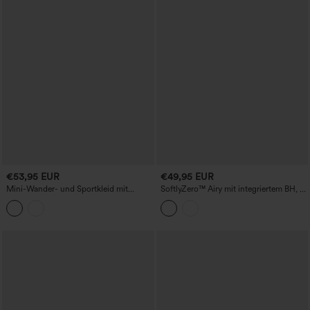
€53,95 EUR
€49,95 EUR
Mini-Wander- und Sportkleid mit
SoftlyZero™ Airy mit integriertem BH, 2-
Kapuze, Kordelzug, langen Ärmeln und
in-1 Cool-Touch Mini-Tennis-Sportkleid
Taschen.
mit Taschen – Easy Peezy Edition –
UPF50+