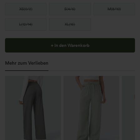
XS
(
0/2
)
S
(
4/6
)
M
(
8/10
)
L
(
12/14
)
XL
(
16
)
+ In den Warenkorb
Mehr zum Verlieben