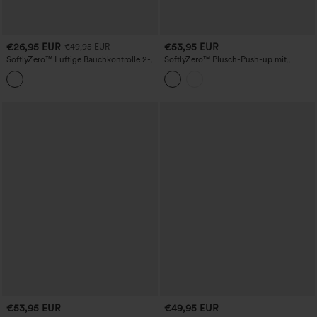
€26,95 EUR
€53,95 EUR
€49,95 EUR
SoftlyZero™ Luftige Bauchkontrolle 2-
SoftlyZero™ Plüsch-Push-up mit
teiliges Cool-Touch Mini-Trainingskleid
verstellbaren, überkreuzten Trägern,
mit Tasche
rückenfrei, mit integriertem BH — Tanz-
und Sportkleid für D–F-Cups, Easy-
Peezy-Edition
€53,95 EUR
€49,95 EUR