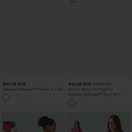
Sale
€40,95 EUR
€22,95 EUR
€40,95 EUR
Everyday Softlyzero™ Plush 2-in-1 Flare
Zeitlich begrenztes Angebot
Aktivitätskleid in Übergröße – Wannabe
Everyday Softlyzero™ Airy 2-in-1-
– längere Länge und verstellbare Träger
Aktivitätskleid-Showstopper-UPF50+