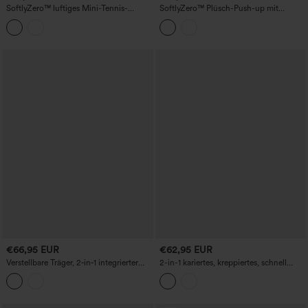
SoftlyZero™ luftiges Mini-Tennis-
SoftlyZero™ Plüsch-Push-up mit
Active-Kleid mit integriertem BH (2-in-
gedrehten, verstellbaren Trägern und
1), stufigem Schnitt, Cool-Touch und
nicht herausnehmbarem Polster – Tanz-
Taschen – Easy Peezy Edition – UPF50+
und Sportkleid mit Taschen – Easy
Peezy
€66,95 EUR
€62,95 EUR
Verstellbare Träger, 2‑in‑1 integrierter
2-in-1 kariertes, kreppiertes, schnell
BH, A‑Linien‑Mini, karierter
trocknendes Mini-Tennis-Sportkleid mit
Crinkle‑Stoff, schnell trocknend,
Taschen - Easy Peezy Edition
sportliches Tennis‑Slipkleid mit Taschen
– kinderleicht