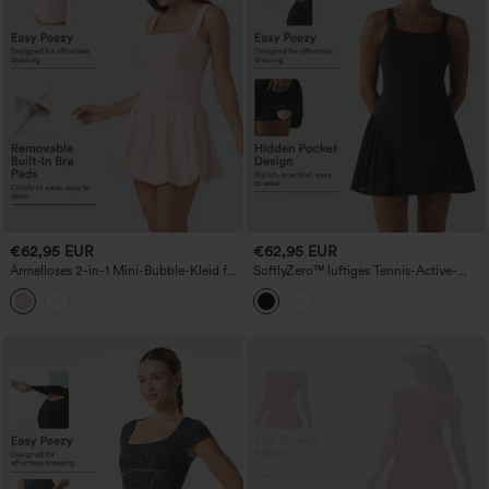
€62,95 EUR
€62,95 EUR
Ärmelloses 2-in-1 Mini-Bubble-Kleid für
SoftlyZero™ luftiges Tennis-Active-
Tanz und Sport mit quadratischem
Kleid mit überkreuztem Rücken,
Ausschnitt, integriertem BH und
Kontrastspitzenbesatz, integriertem BH,
Taschen – Easy Peezy Edition
Cool-Touch, mit Taschen — Easy Peezy
— UPF50+