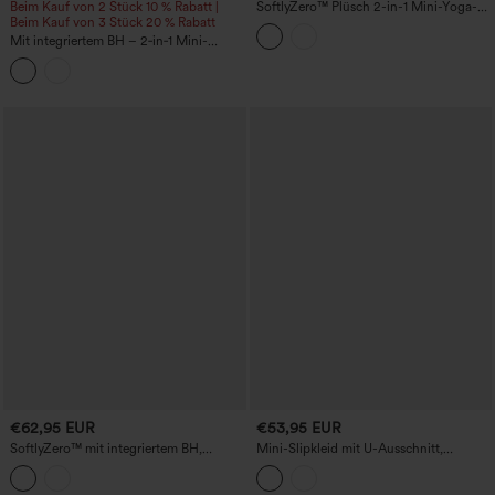
Beim Kauf von 2 Stück 10 % Rabatt |
SoftlyZero™ Plüsch 2-in-1 Mini-Yoga-
Beim Kauf von 3 Stück 20 % Rabatt
Active-Kleid mit V-Ausschnitt,
integriertem BH, seitlicher Bindung und
Mit integriertem BH – 2‑in‑1 Mini-
Taschen – Easy-Peezy-Edition
Sportkleid fürs Tanzen mit kleinem
Blumenmuster und Taschen – Easy
Peezy Edition
€62,95 EUR
€53,95 EUR
SoftlyZero™ mit integriertem BH,
Mini-Slipkleid mit U-Ausschnitt,
kontrastierendem Mesh, 2-in-1 Mini-
rückenfreiem Crisscross-Rücken,
Tanz-Active-Kleid mit Taschen – Easy
plissiertem Stoff, asymmetrischem
Peezy Edition – UPF50+
Saum, 2‑in‑1 mit integriertem BH –