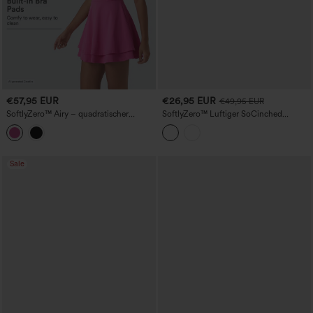
€57,95 EUR
€26,95 EUR
€49,95 EUR
SoftlyZero™ Airy – quadratischer
SoftlyZero™ Luftiger SoCinched
Ausschnitt, integrierter BH, ärmelloses
Halbzip-Ärmelloses Mini-Tennis-
2‑in‑1, zweilagiges InstantCool Mini-
Aktivkleid mit Bauchkontrollshorts
Yoga-Active-Kleid mit Taschen – Easy
Peezy Edition
Sale