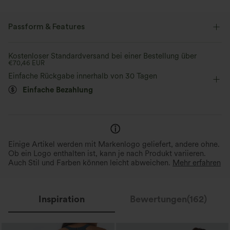
Passform & Features
Schmale Passform
eingenähter BH
Kostenloser Standardversand bei einer Bestellung über
€70,46 EUR
mit Rückenschnürung
Herz-Ausschnitt
Schnürung
Einfache Rückgabe innerhalb von 30 Tagen
Einfache Bezahlung
rückenfrei
binden
Urlaub
Mini
Trapez
ärmellos
Hohe Dehnung
Vier-Wege-Stretch
Cami-Kleid / Camisole-Kleid
Einige Artikel werden mit Markenlogo geliefert, andere ohne.
Ob ein Logo enthalten ist, kann je nach Produkt variieren.
Auch Stil und Farben können leicht abweichen.
Mehr erfahren
Inspiration
Bewertungen(162)