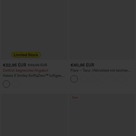
€22,95 EUR
€40,95 EUR
€44,95 EUR
Zeitlich begrenztes Angebot
Flare – Tanz-/Aktivkleid mit leichter
Unterstützung – längere Länge – Easy
Halara X Smiley SoftlyZero™ luftiges,
Peezy Edition – für DD–F-Cups
rückenfreies, gedrehtes ausgestelltes
Dance-Active-Kleid mit Taschen –
längere Länge – Easy Peezy Edition,
Cup-Größen A–C
Sale