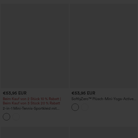
Edition
Sportkleid mit Tasche – kinderleicht
€53,95 EUR
€53,95 EUR
Beim Kauf von 2 Stück 10 % Rabatt |
SoftlyZero™ Plüsch-Mini-Yoga-Active-
Beim Kauf von 3 Stück 20 % Rabatt
Kleid 2-in-1 mit V-Ausschnitt,
integriertem BH, Kontrastspitze und
2-in-1 Mini-Tennis-Sportkleid mit
Taschen - Easy-Peezy-Edition
integriertem BH, Polka-Dots und
Taschen – Easy Peezy Edition