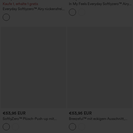
Kaufe 1, erhalte 1 gratis
In My Feels Everyday Softlyzero™ Airy
2-in-1 Activity Dress-Euphoria Air-
Everyday Softlyzero™ Airy rückensfreies
UPF50+
Tenniskleid mit Racerback und
Seitentaschen - Glee Air-UPF50+
€53,95 EUR
€53,95 EUR
SoftlyZero™ Plüsch-Push-up mit
Breezeful™ mit eckigem Ausschnitt,
verstellbaren Trägern, überkreuztem,
überkreuzten Trägern, rückenfreiem
rückenlosem Schnitt und integriertem
Design und integriertem BH – 2‑in‑1
BH – Tanz- und Sportkleid, Easy Peezy
Midi‑Kleid, schnelltrocknend, Tanz- und