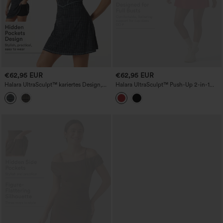
€62,95 EUR
€62,95 EUR
Halara UltraSculpt™ kariertes Design,
Halara UltraSculpt™ Push-Up 2-in-1
eckiger Ausschnitt, Korsett, 2-in-1 mit
Mini-Tennis-Sportkleid für
integriertem BH, kurzes lässiges Kleid
Körbchengrößen D-F mit Taschen –
mit Taschen – kinderleicht
Easy Peezy Edition