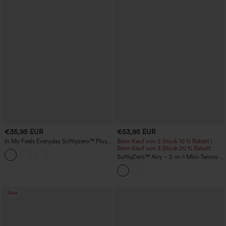
€35,95 EUR
€53,95 EUR
In My Feels Everyday Softlyzero™ Plush
Beim Kauf von 2 Stück 10 % Rabatt |
2-in-1 Activity Dress-Lachen
Beim Kauf von 3 Stück 20 % Rabatt
SoftlyZero™ Airy – 2-in-1 Mini-Tennis-
Sportkleid mit integriertem BH, Cool-
Touch, Taschen, für DD–F-Cups —
Easy Peezy Edition — UPF50+
Sale