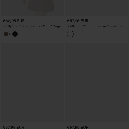
€62,95 EUR
€57,95 EUR
SoftlyZero™ schulterfreies 2-in-1 Yoga-
SoftlyZero™ Luftiges 2-in-1 InstantCool
Active-Kleid mit abnehmbarem Träger,
Mini-Tennis-Aktivkleid mit integriertem
integriertem BH und Taschen – Easy
BH, gestuftem Rüschen-Saum und
Peezy
Taschen – Easy-Peezy-Edition
€57,95 EUR
€57,95 EUR