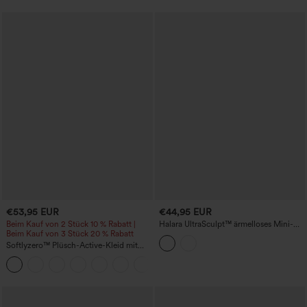
Slipkleid für Tanz und Sport, mit
Taschen
€53,95 EUR
€44,95 EUR
Beim Kauf von 2 Stück 10 % Rabatt |
Halara UltraSculpt™ ärmelloses Mini-
Beim Kauf von 3 Stück 20 % Rabatt
Golfkleid mit Stehkragen im
Colorblock-Design und Taschen
Softlyzero™ Plüsch-Active-Kleid mit
bauchformendem Effekt und Taschen -
+4
Easy Peezy Edition