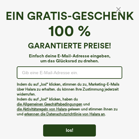
EIN GRATIS-GESCHENK
Breezeful™ Rückenfreies, schnell trocknendes
100 %
Mini-Flowy-Freizeitkleid mit verstellbarem
Träger, Rüschensaum und Schnürung
4.5
(
162
)
GARANTIERTE PREISE!
€31,95 EUR
Einfach deine E-Mail-Adresse eingeben,
um das Glücksrad zu drehen.
Indem du auf „los!“ klicken, stimmen du zu, Marketing-E-Mails
über Halara zu erhalten. du können Ihre Zustimmung jederzeit
widerrufen.
Indem du auf „los!“ klicken, haben du
die Allgemeinen Geschäftsbedingungen
und
die Aktivitätsregeln von Halara
gelesen und stimmen ihnen zu
und
erkennen die Datenschutzrichtlinie von Halara an
.
los!