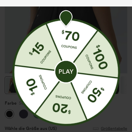
Farbe
Schwarz
Wähle die Größe aus
(US)
Größentabelle