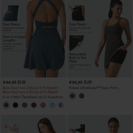
€44,95 EUR
€66,95 EUR
Beim Kauf von 2 Stück 10 % Rabatt |
Halara UltraSculpt™ Karo-Print,
Beim Kauf von 3 Stück 20 % Rabatt
integrierter BH, 2-in-1 Mini-Tanz-
Active-Kleid mit Taschen - Easy-Peezy-
2-in-1-Mini-Tanzkleid mit U-Ausschnitt,
Edition
rückenfrei, verdrehter Ausschnitt,
+13
Seitentasche-Easy Peezy