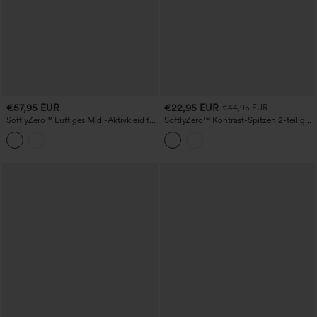
€57,95 EUR
€22,95 EUR
€44,95 EUR
SoftlyZero™ Luftiges Midi-Aktivkleid für
SoftlyZero™ Kontrast-Spitzen 2-teiliges
Tanz mit eckigem Ausschnitt und
Mini-Yoga-Aktivkleid mit Tasche
integriertem BH, 2-in-1 Cool-Touch, mit
Taschen – Easy-Peezy-Edition