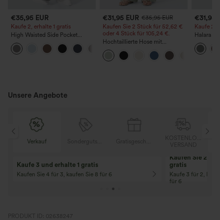
€35,95 EUR
€31,95 EUR
€31,95
€35,95 EUR
Kaufe 2, erhalte 1 gratis
Kaufen Sie 2 Stück für 52,62 €
Kaufe 2, e
oder 4 Stück für 105,24 €.
High Waisted Side Pocket
Halara F
Straight Leg Work Pants
Hochtaillierte Hose mit
Stoffhos
+23
Kordelzug und Taschen, weitem
Seitentas
Bein, lässig und locker in
Leinenoptik
Unsere Angebote
OSER
KOSTENLOSER
Verkauf
Sondergutschein
Gratisgeschenke
D
VERSAND
Kaufen Sie 2 und 
Kaufe 3 und erhalte 1 gratis
gratis
Kaufen Sie 4 für 3, kaufen Sie 8 für 6
Kaufe 3 für 2, Kauf
für 6
PRODUKT ID: 02638247