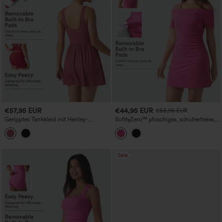
€57,95 EUR
€44,95 EUR
€53,95 EUR
Geripptes Tankkleid mit Henley-
SoftlyZero™ plüschiges, schulterfreies,
Ausschnitt und integriertem BH – 2‑in‑1
gerafftes 2-in-1 Mini-Yoga-Active-Kleid
Mini-Tennis-Active-Design mit Taschen
mit integriertem BH und Taschen -
(Easy Peezy Edition)
kinderleicht
Sale