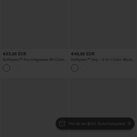
€53,95 EUR
€49,95 EUR
Softlyzero™ Airy integrierter BH Color-
Softlyzero™ Airy – 2-in-1 Color-Block
Block 2-in-1 Cool-Touch Mini-Tennis-
Mini-Tennis Active Dress mit
Sportkleid mit Taschen – Easy Peezy
integriertem BH, Cool-Touch und
Edition – UPF50+
Taschen – Easy Peezy Edition
Hol dir ein $100-Gutscheinpaket