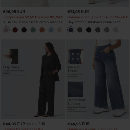
€26,95 EUR
€31,95 EUR
Compra 3 por 52,62 € o 6 por 105,24 €.
Compra 2 por 52,62 € o 4 por 105,24 €.
Blusa casual con escote en V y mangas
DayStretch Pantalones casuales de
cortas abullonadas
cintura alta con pernera tipo barril y
bolsillos
€44,95 EUR
€44,95 EUR
€49,95 EUR
Compra 2 y llévate 1 gratis
Combina y ahorra: 3 por 88,30 €