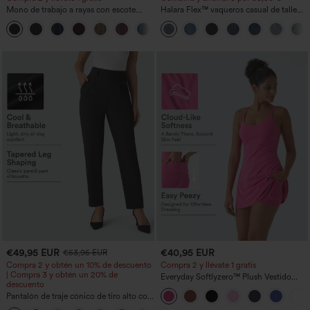
Mono de trabajo a rayas con escote
Halara Flex™ vaqueros casual de talle
barco, sin mangas, lazo lateral, tacto
alto con bolsillos, estilo baggy de pierna
+8
Cool Touch y bolsillos - Edición Easy
ancha, efecto lavado
Peezy
€49,95 EUR
€40,95 EUR
€53,95 EUR
Compra 2 y obtén un 10% de descuento
Compra 2 y llévate 1 gratis
| Compra 3 y obtén un 20% de
Everyday Softlyzero™ Plush Vestido
descuento
deportivo sin espalda 2 en 1
Pantalón de traje cónico de tiro alto con
acampanado -Wannabe -Easy Peezy
bolsillos