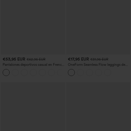
€53,95 EUR
€17,95 EUR
€62,95 EUR
€31,95 EUR
Pantalones deportivos casual en French
OneForm Seamless Flow leggings de
terry con estampado denim, tiro medio,
yoga de talle alto con control abdominal
estilo jeans y bolsillos
y realce de glúteos