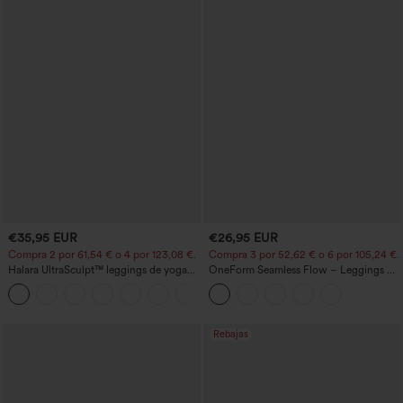
€35,95 EUR
€26,95 EUR
Compra 2 por 61,54 € o 4 por 123,08 €.
Compra 3 por 52,62 € o 6 por 105,24 €.
Halara UltraSculpt™ leggings de yoga
OneForm Seamless Flow – Leggings de
bootcut de talle alto con control
yoga sin costuras, tiro medio, control de
+11
abdominal, efecto moldeador y bolsillos
abdomen y realce de glúteos
Rebajas