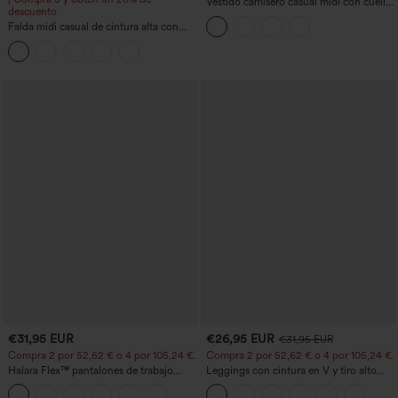
Vestido camisero casual midi con cuello,
descuento
mangas casquillo, cinturón, dobladillo
Falda midi casual de cintura alta con
curvo con abertura y bolsillos
control abdominal, fruncida, bajo curvo,
2 en 1 en forro polar y PU
€31,95 EUR
€26,95 EUR
€31,95 EUR
Compra 2 por 52,62 € o 4 por 105,24 €.
Compra 2 por 52,62 € o 4 por 105,24 €.
Halara Flex™ pantalones de trabajo
Leggings con cintura en V y tiro alto
cortos de talle alto con bolsillos y
acampanados
pernera cónica