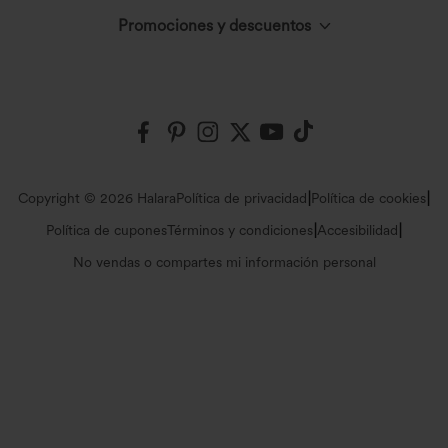
El círculo Halara
Promociones y descuentos
Inicia sesión o regístrate
Contáctanos
Innovación textil
Halara Coupons & Discounts
Historial de pedidos
Envíos y Aduanas
Events
Embajadores
Rastrea tu pedido
Política de devoluciones
|
|
Copyright © 2026 Halara
Política de privacidad
Política de cookies
Blog
Programa de Afiliados
|
|
Política de cupones
Términos y condiciones
Accesibilidad
Información general
Preguntas frecuentes
No vendas o compartes mi información personal
Press
Cambiar contraseña
Guía de tallas
Careers
Mapa del sitio