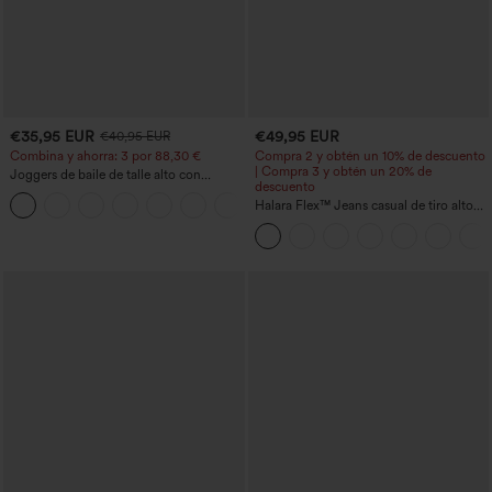
€35,95 EUR
€49,95 EUR
€40,95 EUR
Combina y ahorra: 3 por 88,30 €
Compra 2 y obtén un 10% de descuento
| Compra 3 y obtén un 20% de
Joggers de baile de talle alto con
descuento
cordón, fruncidos, corte cónico, secado
rápido, tacto fresco y bolsillos - UPF40+
Halara Flex™ Jeans casual de tiro alto
con control abdominal, pernera ancha y
bolsillos