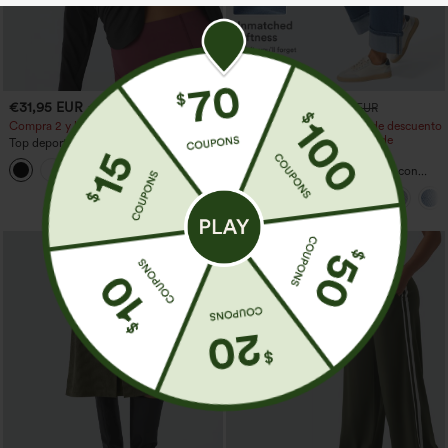
€31,95 EUR
€44,95 EUR
€35,95 EUR
€49,95 EUR
Compra 2 y llévate 1 gratis
Compra 2 y obtén un 10% de descuento
| Compra 3 y obtén un 20% de
Top deportivo de yoga de un solo
descuento
hombro, manga larga con agujero para
+3
el pulgar, dobladillo curvo estilo high-
Halara Flex™ jeans de talle alto con
low (frente más corto, espalda más
bolsillos, dobladillo enrollado, pierna
larga), de secado rápido, con sujetador
ancha y efecto lavado, estilo casual
incorporado