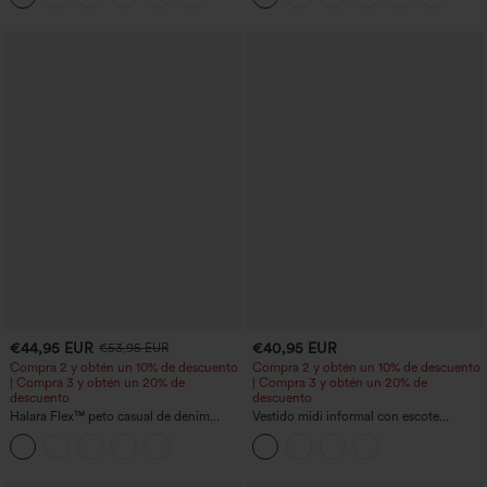
€44,95 EUR
€40,95 EUR
€53,95 EUR
Compra 2 y obtén un 10% de descuento
Compra 2 y obtén un 10% de descuento
| Compra 3 y obtén un 20% de
| Compra 3 y obtén un 20% de
descuento
descuento
Halara Flex™ peto casual de denim
Vestido midi informal con escote
lavado con escote cuadrado y bolsillos
redondo, sujetador integrado, sin
mangas y bajo con volantes