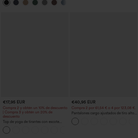
+8
€17,95 EUR
€40,95 EUR
Compra 2 y obtén un 10% de descuento
Compra 2 por 61,54 € o 4 por 123,08 €.
| Compra 3 y obtén un 20% de
Pantalones cargo ajustados de tiro alto
descuento
con múltiples bolsillos y cremallera con
Top de yoga de tirantes con escote
botones
redondo, fruncido y tacto fresco -
+16
UPF50+