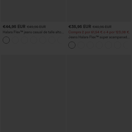
€44,95 EUR
€35,95 EUR
€49,95 EUR
€40,95 EUR
Halara Flex™ jeans casual de talle alto
Compra 2 por 61,54 € o 4 por 123,08 €.
con bolsillos, pierna recta y lavados
Jeans Halara Flex™ súper acampanado
+3
elástico lavado bolsillo cruzado tiro alto