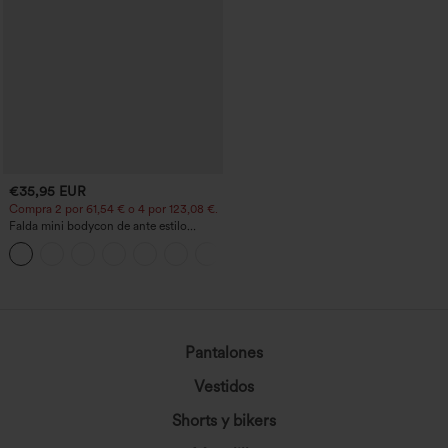
€35,95 EUR
Compra 2 por 61,54 € o 4 por 123,08 €.
Falda mini bodycon de ante estilo
crossover, talle alto, 2 en 1, dobladillo
con flecos, para fiesta
cargando...
Pantalones
Vestidos
Shorts y bikers