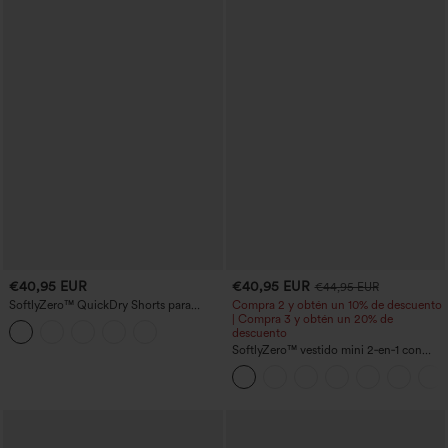
€40,95 EUR
€40,95 EUR
€44,95 EUR
SoftlyZero™ QuickDry Shorts para
Compra 2 y obtén un 10% de descuento
correr 2 en 1 de 5'' con bolsillos — talle
| Compra 3 y obtén un 20% de
alto, control de abdomen, puntos
descuento
reflectantes y dobladillo cruzado
SoftlyZero™ vestido mini 2‑en‑1 con
escote en U aireado y bolsillos,
InstantCool, para baile y actividad —
facilísimo