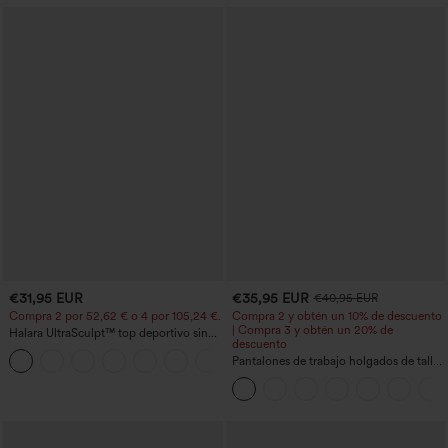
€31,95 EUR
€35,95 EUR
€40,95 EUR
Compra 2 por 52,62 € o 4 por 105,24 €.
Compra 2 y obtén un 10% de descuento
| Compra 3 y obtén un 20% de
Halara UltraSculpt™ top deportivo sin
descuento
mangas con escote redondo y bajo
+11
curvo
Pantalones de trabajo holgados de talle
medio con bolsillos y pernera estilo
barril