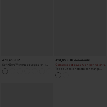
€31,95 EUR
€31,95 EUR
€40,95 EUR
SoftlyZero™ shorts de yoga 2-en-1
Compra 2 por 52,62 € o 4 por 105,24 €.
InstantCool, talle alto cruzado, ligeros y
Top de un solo hombro con manga
+11
transpirables, 3'' con bolsillos
corta, dobladillo curvo high‑low,
sujetador integrado y estampado de
lunares, estilo casual