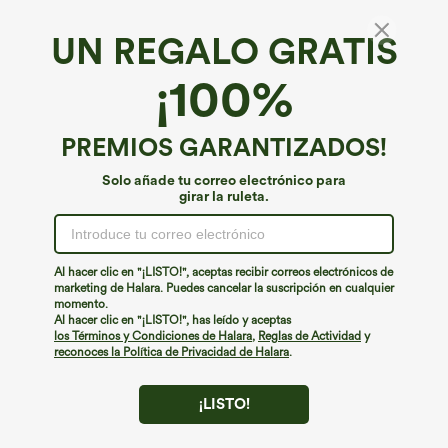
UN REGALO GRATIS
¡100%
PREMIOS GARANTIZADOS!
€40,95 EUR
€44,95 EUR
€49,95 EUR
Jersey casual con escote barco y
Compra 2 y obtén un 10% de descuento
mangas murciélago
| Compra 3 y obtén un 20% de
Solo añade tu correo electrónico para
+1
descuento
girar la ruleta.
Halara Flex™ overol casual de denim
lavado con escote en V y bolsillos
Al hacer clic en "¡LISTO!", aceptas recibir correos electrónicos de
marketing de Halara. Puedes cancelar la suscripción en cualquier
momento.
Al hacer clic en "¡LISTO!", has leído y aceptas
los Términos y Condiciones de Halara
,
Reglas de Actividad
y
reconoces la Política de Privacidad de Halara
.
¡LISTO!