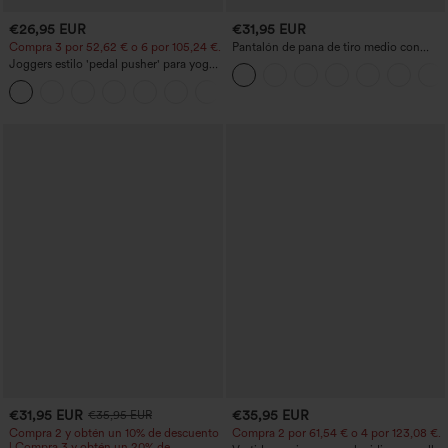
€26,95 EUR
€31,95 EUR
Compra 3 por 52,62 € o 6 por 105,24 €.
Pantalón de pana de tiro medio con
cremallera
Joggers estilo 'pedal pusher' para yoga
de talle alto, fruncidos y jaspeados, con
+4
bolsillos
€31,95 EUR
€35,95 EUR
€35,95 EUR
Compra 2 y obtén un 10% de descuento
Compra 2 por 61,54 € o 4 por 123,08 €.
| Compra 3 y obtén un 20% de