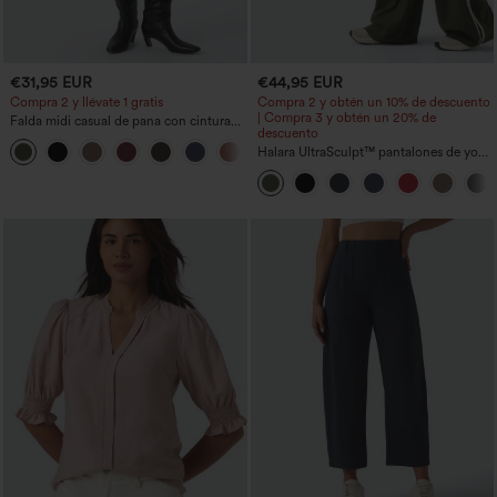
€31,95 EUR
€44,95 EUR
Compra 2 y llévate 1 gratis
Compra 2 y obtén un 10% de descuento
| Compra 3 y obtén un 20% de
Falda midi casual de pana con cintura
descuento
media y bolsillo lateral frontal con
+1
solapa
Halara UltraSculpt™ pantalones de yoga
holgados de talle alto con control
abdominal, rayas color block y bolsillos