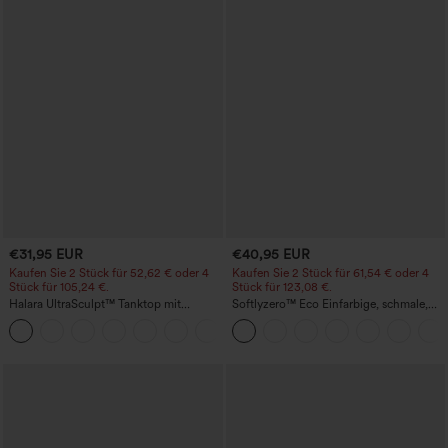
€31,95 EUR
€40,95 EUR
Kaufen Sie 2 Stück für 52,62 € oder 4
Kaufen Sie 2 Stück für 61,54 € oder 4
Stück für 105,24 €.
Stück für 123,08 €.
Halara UltraSculpt™ Tanktop mit
Softlyzero™ Eco Einfarbige, schmale,
Rundhalsausschnitt und
hoch taillierte Wanderhose mit
+11
geschwungenem Saum
mehreren Taschen