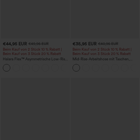
€44,95 EUR
€35,95 EUR
€49,95 EUR
€40,95 EUR
Beim Kauf von 2 Stück 10 % Rabatt |
Beim Kauf von 2 Stück 10 % Rabatt |
Beim Kauf von 3 Stück 20 % Rabatt
Beim Kauf von 3 Stück 20 % Rabatt
Halara Flex™ Asymmetrische Low-Rise-
Mid-Rise-Arbeitshose mit Taschen,
Jeans mit Reißverschlusstaschen,
Barrel-Leg und weiter Passform
+5
Baggy-Stil, weitem Bein, gewaschen,
lässig