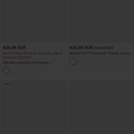
€35,95 EUR
€35,95 EUR
€40,95 EUR
Kaufen Sie 2 Stück für 61,54 € oder 4
Halara Flex™ Crossover-Flared-Jeans
Stück für 123,08 €.
aus elastischem Strick-Denim mit
hohem Bund und mehreren Taschen
Hemdblusenkleid mit Kragen,
Kappenärmeln, Taillengürtel,
geschwungenem Schlitzsaum, Midi-
Länge und Taschen
Sale