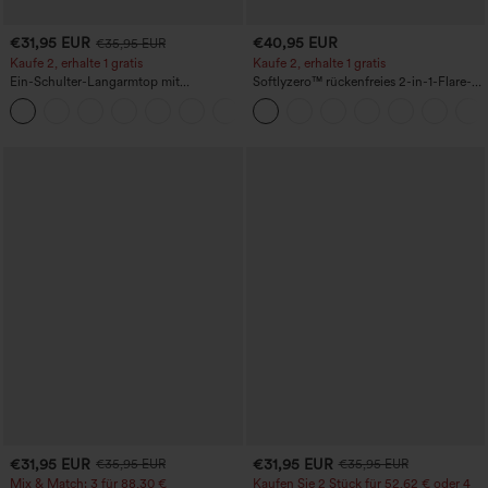
€31,95 EUR
€40,95 EUR
€35,95 EUR
Kaufe 2, erhalte 1 gratis
Kaufe 2, erhalte 1 gratis
Ein-Schulter-Langarmtop mit
Softlyzero™ rückenfreies 2-in-1-Flare-
Daumenloch, geschwungener Saum
Trainingskleid – Wannabe – Easy Peezy
+3
(High-Low), schnell trocknend – Yoga-
Sporttop mit integriertem BH
€31,95 EUR
€31,95 EUR
€35,95 EUR
€35,95 EUR
Mix & Match: 3 für 88,30 €
Kaufen Sie 2 Stück für 52,62 € oder 4