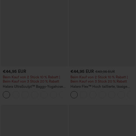
€44,95 EUR
€44,95 EUR
€49,95 EUR
Beim Kauf von 2 Stück 10 % Rabatt |
Beim Kauf von 2 Stück 10 % Rabatt |
Beim Kauf von 3 Stück 20 % Rabatt
Beim Kauf von 3 Stück 20 % Rabatt
Halara UltraSculpt™ Baggy-Yogahose
Halara Flex™ Hoch taillierte, lässige
mit hohem Bund, Bauchkontrolle,
Jeans mit Taschen, umgekrempeltem
Color-Block-Streifen und Taschen
Saum, weitem Bein und verwaschenem
Finish