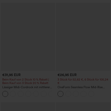
€31,95 EUR
€26,95 EUR
Beim Kauf von 2 Stück 10 % Rabatt |
3 Stück für 52,62 €, 6 Stück für 105,24
Beim Kauf von 3 Stück 20 % Rabatt
€
Lässiger Midi-Cordrock mit mittlerer
OneForm Seamless Flow Mid-Rise
Bundhöhe und vorderseitiger
Yoga-Leggings - mittelhoher Bund,
+1
Klapptasche
bauchformend und mit Po-Lifting-
Effekt