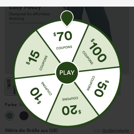
Farbe
Mineral Blue
Wähle die Größe aus
(US)
Größentabelle