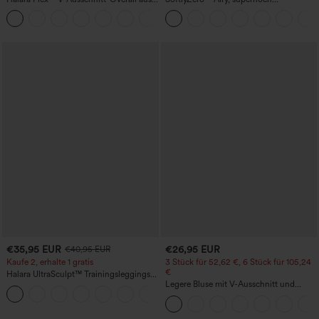
gewaschenem Denim mit Taschen –
geschnittene 2-in-1 InstantCool Yoga-
+1
lässig
Shorts 7" mit Taschen
€35,95 EUR
€26,95 EUR
€40,95 EUR
Kaufe 2, erhalte 1 gratis
3 Stück für 52,62 €, 6 Stück für 105,24
€
Halara UltraSculpt™ Trainingsleggings
mit hohem Bund – raffende Push-up-
Legere Bluse mit V-Ausschnitt und
+12
Po-Form, Bauchkontrolle, Taschen und
kurzen Puffärmeln
formende Passform