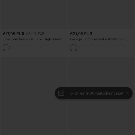
€17,95 EUR
€31,95 EUR
€31,95 EUR
OneForm Seamless Flow High-Waist
Lässige Cordhose mit mittelhohem
Yogaleggings – nahtlos, mit hoher
Bund, Reißverschluss und Seitentaschen
Taille, bauchformend und mit
Hebeeffekt für den Po
Hol dir ein $100-Gutscheinpaket