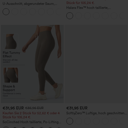
Stück für 105,24 €.
U-Ausschnitt, abgerundeter Saum,
InstantCool Yoga-Trägertop – UPF50+
Halara Flex™ hoch taillierte,
figurformende Arbeitshose, die die Taille
schmaler wirken lässt, mit Taschen,
weitem Bein und Mikro-Waffelstruktur
€31,95 EUR
€31,95 EUR
€35,95 EUR
Kaufen Sie 2 Stück für 52,62 € oder 4
SoftlyZero™ Luftige, hoch geschnittene,
Stück für 105,24 €.
geraffte InstantCool-Yogashorts 3'' mit
Taschen
SoCinched Hoch taillierte, Po-Lifting
7/8-Trainingsleggings mit