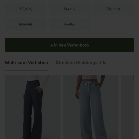
XS
(
0/2
)
S
(
4/6
)
M
(
8/10
)
L
(
12/14
)
XL
(
16
)
+ In den Warenkorb
Mehr zum Verlieben
Ähnliche Kleidungsstile