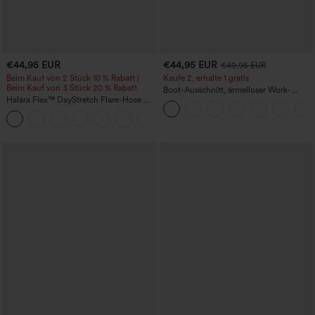
€44,95 EUR
€44,95 EUR
€49,95 EUR
Beim Kauf von 2 Stück 10 % Rabatt |
Kaufe 2, erhalte 1 gratis
Beim Kauf von 3 Stück 20 % Rabatt
Boot-Ausschnitt, ärmelloser Work-
Halara Flex™ DayStretch Flare-Hose mit
Jumpsuit mit seitlicher Bindung,
hohem Bund und Taschen für die Arbeit
kühlender Cool-Touch-Effekt, gestreift
+13
und mit Taschen – Easy Peezy Edition