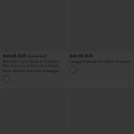
€49,95 EUR
€40,95 EUR
€53,95 EUR
Beim Kauf von 2 Stück 10 % Rabatt |
Lässiger Pullover mit U-Boot-Ausschnitt
Beim Kauf von 3 Stück 20 % Rabatt
und Fledermausärmeln.
Hoch taillierte, konische, einfarbige
Anzughose mit Seitentaschen
+8