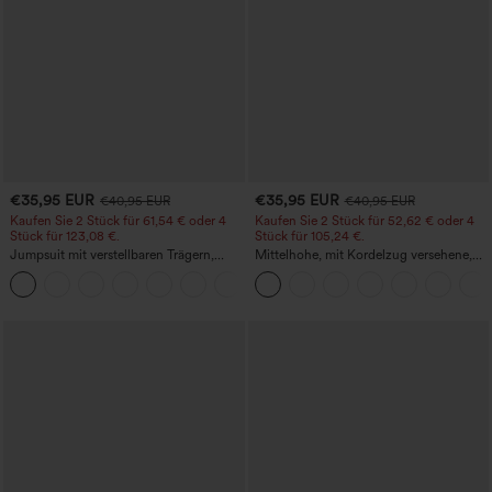
€35,95 EUR
€35,95 EUR
€40,95 EUR
€40,95 EUR
Kaufen Sie 2 Stück für 61,54 € oder 4
Kaufen Sie 2 Stück für 52,62 € oder 4
Stück für 123,08 €.
Stück für 105,24 €.
Jumpsuit mit verstellbaren Trägern,
Mittelhohe, mit Kordelzug versehene,
gerafftem Detail, weitem Bein und
schnelltrocknende Golfhose mit schmal
+10
meliertem Stoff, lässig, mit Taschen -
zulaufendem Schnitt, abgerundetem
Easy Peezy
Saum und Taschen – UPF 40+