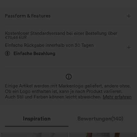
Passform & Features
Körperbetont
Easy Peezy
eingenähter BH
Kostenloser Standardversand bei einer Bestellung über
€70,46 EUR
Seitentaschen
gedrehter Rücken
Einfache Rückgabe innerhalb von 30 Tagen
Einfache Bezahlung
Tiefer Rundhalsausschnitt
Cut-Outs
gedreht
überziehen
Yoga & Pilates
extra lang
weites Bein
ärmellos
Hohe Dehnung
Vier-Wege-Stretch
Einige Artikel werden mit Markenlogo geliefert, andere ohne.
Ob ein Logo enthalten ist, kann je nach Produkt variieren.
Jumpsuit
Auch Stil und Farben können leicht abweichen.
Mehr erfahren
Inspiration
Bewertungen(140)