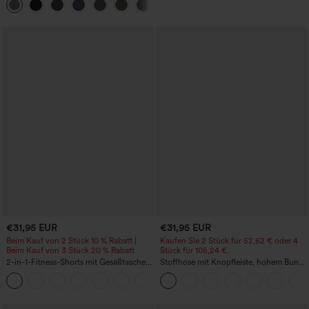
+16
Bauchkontrolle und Seitentaschen
€31,95 EUR
€31,95 EUR
Beim Kauf von 2 Stück 10 % Rabatt |
Kaufen Sie 2 Stück für 52,62 € oder 4
Beim Kauf von 3 Stück 20 % Rabatt
Stück für 105,24 €.
2-in-1-Fitness-Shorts mit Gesäßtasche
Stoffhose mit Knopfleiste, hohem Bund,
und seitlicher versteckter Tasche 6,3 cm
mehreren Taschen und geradem Bein
+25