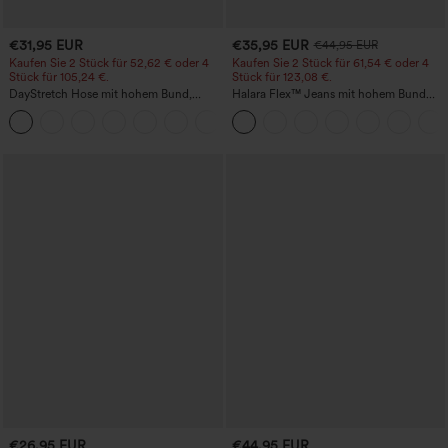
€31,95 EUR
€35,95 EUR
€44,95 EUR
Kaufen Sie 2 Stück für 52,62 € oder 4
Kaufen Sie 2 Stück für 61,54 € oder 4
Stück für 105,24 €.
Stück für 123,08 €.
DayStretch Hose mit hohem Bund,
Halara Flex™ Jeans mit hohem Bund
Barrel-Leg und Taschen
und Taschen, gewaschener, lässiger
+5
Bootcut
€26,95 EUR
€44,95 EUR