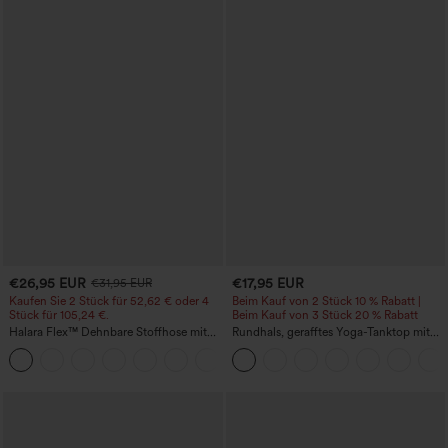
€26,95 EUR
€17,95 EUR
€31,95 EUR
Kaufen Sie 2 Stück für 52,62 € oder 4
Beim Kauf von 2 Stück 10 % Rabatt |
Stück für 105,24 €.
Beim Kauf von 3 Stück 20 % Rabatt
Halara Flex™ Dehnbare Stoffhose mit
Rundhals, gerafftes Yoga-Tanktop mit
hohem Bund, Waffelmuster,
Cool-Touch-Effekt – UPF50+
+21
Seitentaschen und weitem Bein