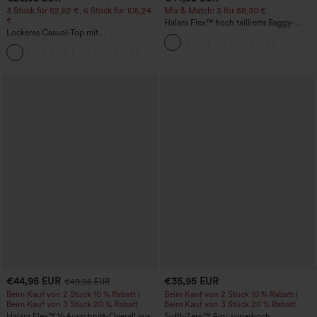
3 Stück für 52,62 €, 6 Stück für 105,24
Mix & Match: 3 für 88,30 €
€
Halara Flex™ hoch taillierte Baggy-
Lockeres Casual-Top mit
Jeans mit Taschen, weitem Bein,
Rundhalsausschnitt und
stonewashed, lässig
+1
Fledermausärmeln
€44,95 EUR
€35,95 EUR
€49,95 EUR
Beim Kauf von 2 Stück 10 % Rabatt |
Beim Kauf von 2 Stück 10 % Rabatt |
Beim Kauf von 3 Stück 20 % Rabatt
Beim Kauf von 3 Stück 20 % Rabatt
Halara Flex™ V-Ausschnitt-Overall aus
SoftlyZero™ Airy, superhoch