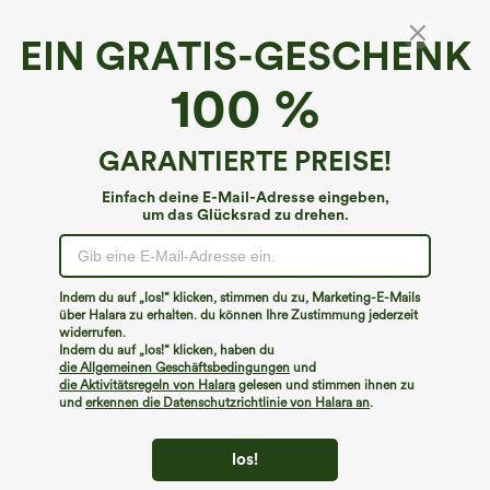
EIN GRATIS-GESCHENK
Breezeful™ Rückenfreier, ausgeschnittener,
100 %
verdrehter, ärmelloser, schnell trocknender
Flowy-Yoga-Einteiler-Jumpsuit mit
4.5
(
140
)
Seitentaschen
GARANTIERTE PREISE!
€57,95 EUR
Einfach deine E-Mail-Adresse eingeben,
um das Glücksrad zu drehen.
Indem du auf „los!“ klicken, stimmen du zu, Marketing-E-Mails
über Halara zu erhalten. du können Ihre Zustimmung jederzeit
widerrufen.
Indem du auf „los!“ klicken, haben du
die Allgemeinen Geschäftsbedingungen
und
die Aktivitätsregeln von Halara
gelesen und stimmen ihnen zu
und
erkennen die Datenschutzrichtlinie von Halara an
.
los!