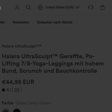
United States
(
EUR
)
ller
Neuheiten
Einkaufen nach Aktivität
Nach Trend shopp
Halara UltraSculpt™*
Halara UltraSculpt™ Geraffte, Po-
Lifting 7/8-Yoga-Leggings mit hohem
Bund, Scrunch und Bauchkontrolle
€44,95 EUR
4.1
(
98
)
Farbe
Grass Grey Green