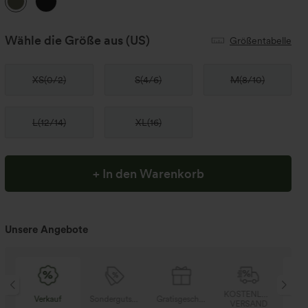
Wähle die Größe aus
(US)
Größentabelle
XS
(
0/2
)
S
(
4/6
)
M
(
8/10
)
L
(
12/14
)
XL
(
16
)
+ In den Warenkorb
Unsere Angebote
SER
KOSTENLOSER
Verkauf
Sondergutschein
Gratisgeschenke
V
D
VERSAND