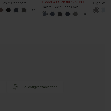
€ oder 4 Stück für 123,08 €.
a Flex™ Dehnbare
High Waist
hose mit hohem Bund
Halara Flex™ Jeans mit
Straight L
+17
itentasche hinten
hohem Bund und Taschen,
+9
gewaschener, lässiger
Bootcut
g
Feuchtigkeitsableitend