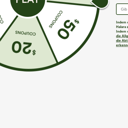
Indem d
Halara 
Indem d
Mehr zum Verlieben
Ähnliche Kleidungsstile
die Al
die Akt
erkenne
€44,95 EUR
€44,95 EUR
€49,95 EUR
€49,95 EUR
Kaufen Sie 2 Stück für 61,54
Beim Kauf von 2 Stück 10 %
K