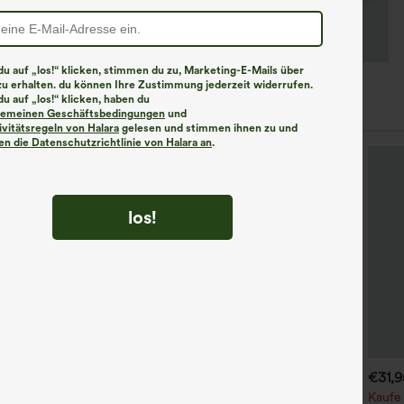
u auf „los!“ klicken, stimmen du zu, Marketing-E-Mails über
zu erhalten. du können Ihre Zustimmung jederzeit widerrufen.
u auf „los!“ klicken, haben du
lgemeinen Geschäftsbedingungen
und
ivitätsregeln von Halara
gelesen und stimmen ihnen zu und
n die Datenschutzrichtlinie von Halara an
.
los!
€31,95 EUR
€35,95 EUR
€31,
€35,95 EUR
€40,95 EUR
aufen Sie 2 Stück für 52,62
Kaufen Sie 2 Stück für 61,54
Kaufe 