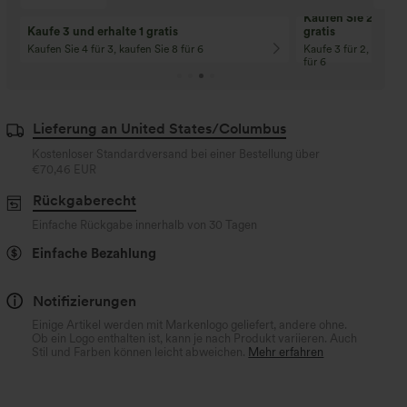
Kaufen Sie 2 und e
Kaufe 3 und erhalte 1 gratis
gratis
Kaufen Sie 4 für 3, kaufen Sie 8 für 6
Kaufe 3 für 2, Kaufe 6
für 6
Lieferung an United States/Columbus
Kostenloser Standardversand bei einer Bestellung über
€70,46 EUR
Rückgaberecht
Einfache Rückgabe innerhalb von 30 Tagen
Einfache Bezahlung
Notifizierungen
Einige Artikel werden mit Markenlogo geliefert, andere ohne.
Ob ein Logo enthalten ist, kann je nach Produkt variieren. Auch
Stil und Farben können leicht abweichen.
Mehr erfahren