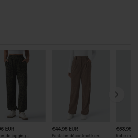
95 EUR
€44,95 EUR
€53,95 E
on de jogging
Pantalon décontracté en
Robe midi 