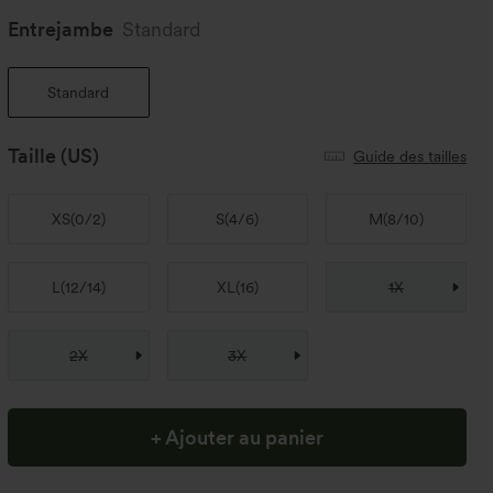
Entrejambe️
Standard
Standard
Taille
(US)
Guide des tailles
XS
(
0/2
)
S
(
4/6
)
M
(
8/10
)
L
(
12/14
)
XL
(
16
)
1X
2X
3X
+ Ajouter au panier