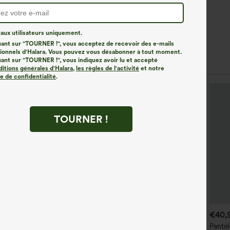
ux utilisateurs uniquement.
uant sur "TOURNER !", vous acceptez de recevoir des e-mails
onnels d'Halara. Vous pouvez vous désabonner à tout moment.
les Similaires
uant sur "TOURNER !", vous indiquez avoir lu et accepté
ditions générales d'Halara
,
les règles de l'activité
et notre
ue de confidentialité
.
TOURNER !
€40,95 EUR
€35,95 EUR
€40,
 achetés, le 4e offert
Leggings en velours côtelé
Pantal