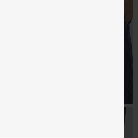
Cadeaux
LIVRAISON
Coupon
Cadeaux
Vente
gratuits
GRATUITE
spécial
gratuits