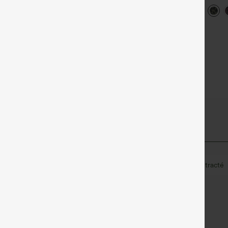
avec poches et taille haute —
décont
antalon décontracté en
joggers décontractés
impri
olaire, taille haute, coupe
arge, avec poches
Plissé irrégulier
Braguette boutonnée
Décontracté
contracté