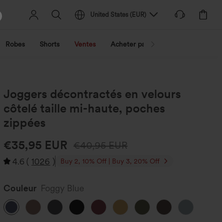
United States
(
EUR
)
Robes
Shorts
Ventes
Acheter par activité
Découvrez 
Joggers décontractés en velours
côtelé taille mi-haute, poches
zippées
€35,95 EUR
€40,95 EUR
4.6
(
1026
)
Buy 2, 10% Off | Buy 3, 20% Off
Couleur
Foggy Blue