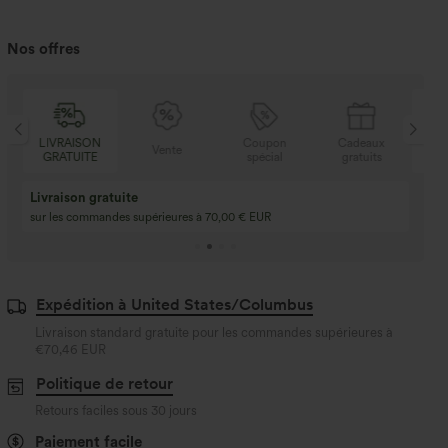
Nos offres
LIVRAISON
Coupon
Cadeaux
LI
Vente
GRATUITE
spécial
gratuits
GR
Livraison gratuite
sur les commandes supérieures à 70,00 € EUR
Expédition à United States/Columbus
Livraison standard gratuite pour les commandes supérieures à
€70,46 EUR
Politique de retour
Retours faciles sous 30 jours
Paiement facile