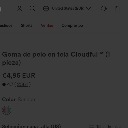
United States
(
EUR
)
estidos
Shorts
Ventas
Comprar por actividad
Compra po
Goma de pelo en tela Cloudful™ (1
pieza)
€4,95 EUR
4.7
(
2561
)
Color
Random
Selecciona una talla
(US)
Tabla de tallas