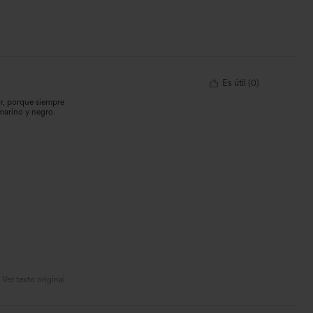
Es útil
(
0
)
lor, porque siempre
marino y negro.
Ver texto original