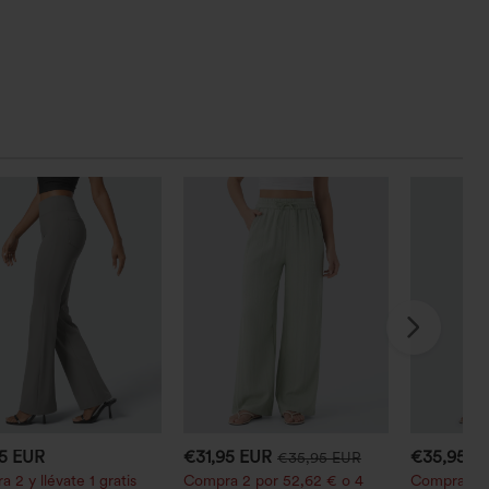
95 EUR
€31,95 EUR
€35,95 E
€35,95 EUR
 2 y llévate 1 gratis
Compra 2 por 52,62 € o 4
Compra 2 p