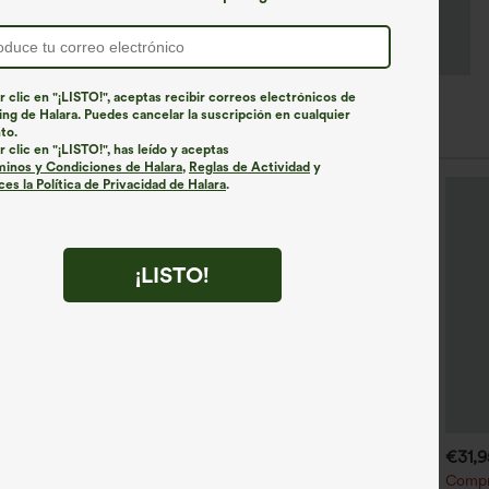
r clic en "¡LISTO!", aceptas recibir correos electrónicos de
ng de Halara. Puedes cancelar la suscripción en cualquier
to.
r clic en "¡LISTO!", has leído y aceptas
minos y Condiciones de Halara
,
Reglas de Actividad
y
es la Política de Privacidad de Halara
.
¡LISTO!
€35,95 EUR
€40,95 EUR
€31,
ompra 2 y llévate 1 gratis
Compra 2 por 61,54 € o 4 por
Compra