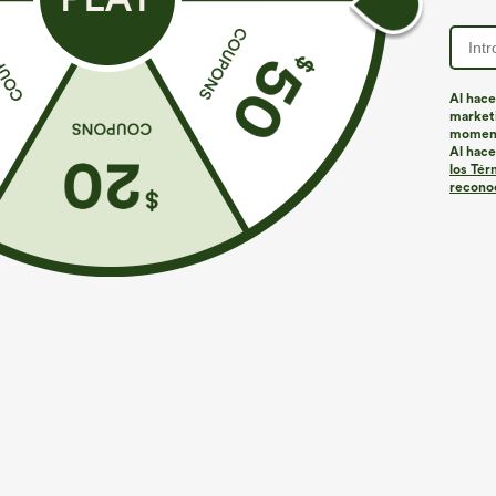
Al hace
marketi
Más para amar
Estilos similares
momen
Al hace
los Tér
reconoc
€35,95 EUR
€44,95 EUR
€49,95 EUR
Compra 2 por 61,54 € o 4 por
Compra 2 por 61,54 € o 4 por
C