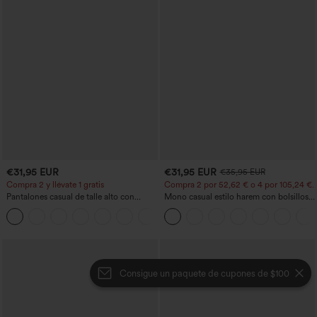
€31,95 EUR
€31,95 EUR
€35,95 EUR
Compra 2 y llévate 1 gratis
Compra 2 por 52,62 € o 4 por 105,24 €.
Pantalones casual de talle alto con
Mono casual estilo harem con bolsillos y
cordón, pernera ancha, en mezcla de
escote en U - Edición Easy Peezy
+5
lino y con bolsillos
Consigue un paquete de cupones de $100