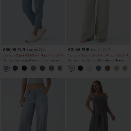
€35,95 EUR
€31,95 EUR
€40,95 EUR
€35,95 EUR
Compra 2 por 52,62 € o 4 por 105,24 €.
Compra 2 por 52,62 € o 4 por 105,24 €.
Pantalones de golf de cintura media con
Pantalones de tiro alto con cordón y
cordón, dobladillo curvo, secado rápido,
bolsillos, pernera ancha, holgados y de
+2
de corte cónico y con bolsillos - UPF40+
estilo casual con tacto de lino.