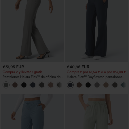
€31,95 EUR
€40,95 EUR
Compra 2 y llévate 1 gratis
Compra 2 por 61,54 € o 4 por 123,08 €.
Pantalones Halara Flex™ de oficina de
Halara Flex™ DayStretch pantalones
tiro alto ligeramente acampanados con
acampanados de trabajo de tiro medio
+13
bolsillos
con bolsillo lateral con cremallera