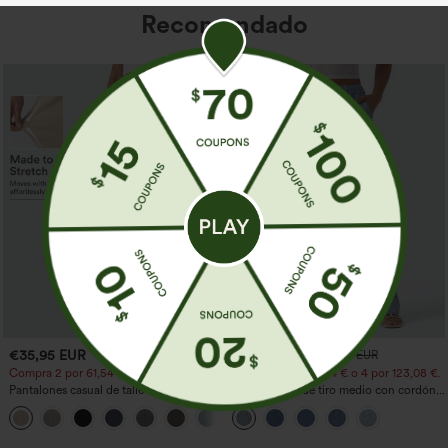
Recomendado
€35,95 EUR
€44,95 EUR
€49,95 EUR
Compra 2 por 61,54 € o 4 por 123,08 €.
Compra 2 por 61,54 € o 4 por 123,08 €.
Pantalones casual de talle alto y pierna
Jeans casual de tiro medio con cordón y
recta con tacto de lino y bolsillos
bolsillos
+5