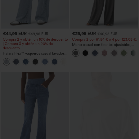
€44,95 EUR
€35,95 EUR
€49,95 EUR
€40,95 EUR
Compra 2 y obtén un 10% de descuento
Compra 2 por 61,54 € o 4 por 123,08 €.
| Compra 3 y obtén un 20% de
Mono casual con tirantes ajustables,
descuento
fruncidos, pierna ancha, tejido jaspeado
Halara Flex™ vaqueros casual lavados
y bolsillos - Easy Peezy
asimétricos de tiro bajo con bolsillos
+5
con cremallera, corte baggy y pierna
ancha