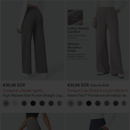
€35,95 EUR
€31,95 EUR
€35,95 EUR
Compra 2 y llévate 1 gratis
Compra 2 por 52,62 € o 4 por 105,24 €.
High Waisted Side Pocket Straight Leg
Halara Flex™ Pantalones de trabajo de
Work Pants
talle alto, moldeadores del cuerpo, que
+23
estilizan la cintura, con bolsillos, de
pierna ancha en micro‑waffle