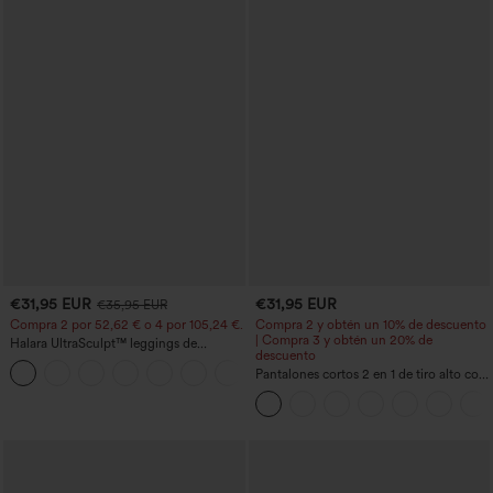
€31,95 EUR
€31,95 EUR
€35,95 EUR
Compra 2 por 52,62 € o 4 por 105,24 €.
Compra 2 y obtén un 10% de descuento
| Compra 3 y obtén un 20% de
Halara UltraSculpt™ leggings de
descuento
entrenamiento de cintura alta
+15
moldeadores, con efecto levantamiento
Pantalones cortos 2 en 1 de tiro alto con
de glúteos, control de abdomen y
bolsillo interior y trasero
bolsillos.