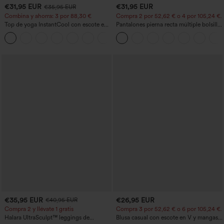
€31,95 EUR
€31,95 EUR
€35,95 EUR
Combina y ahorra: 3 por 88,30 €
Compra 2 por 52,62 € o 4 por 105,24 €.
Top de yoga InstantCool con escote en
Pantalones pierna recta múltiple bolsillo
U y bajo curvado - UPF50+
botón tiro alto
€35,95 EUR
€26,95 EUR
€40,95 EUR
Compra 2 y llévate 1 gratis
Compra 3 por 52,62 € o 6 por 105,24 €.
Halara UltraSculpt™ leggings de
Blusa casual con escote en V y mangas