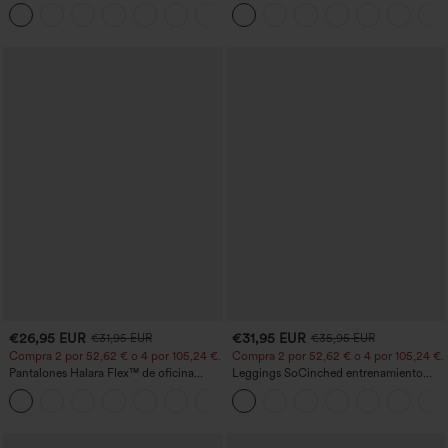
entrenamiento moldeadores de talle alto
cortas abullonadas
+11
con fruncido trasero que realza los
glúteos, control de abdomen y bolsillos
€26,95 EUR
€31,95 EUR
€31,95 EUR
€35,95 EUR
Compra 2 por 52,62 € o 4 por 105,24 €.
Compra 2 por 52,62 € o 4 por 105,24 €.
Pantalones Halara Flex™ de oficina
Leggings SoCinched entrenamiento
anchos plisados de tiro alto con bolsillos
moldeador abdomen bolsillo lateral tiro
+21
en tela tipo gofre
alto