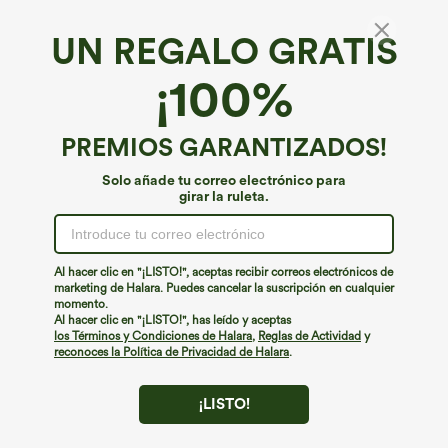
UN REGALO GRATIS
¡100%
PREMIOS GARANTIZADOS!
Solo añade tu correo electrónico para
girar la ruleta.
¡Ups!
No podemos encontrar la página que estás buscando.
Al hacer clic en "¡LISTO!", aceptas recibir correos electrónicos de
marketing de Halara. Puedes cancelar la suscripción en cualquier
momento.
Seguir comprando
Al hacer clic en "¡LISTO!", has leído y aceptas
los Términos y Condiciones de Halara
,
Reglas de Actividad
y
reconoces la Política de Privacidad de Halara
.
¡LISTO!