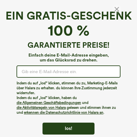
EIN GRATIS-GESCHENK
100 %
GARANTIERTE PREISE!
Einfach deine E-Mail-Adresse eingeben,
um das Glücksrad zu drehen.
Hoppla!
Wir können die von Ihnen gesuchte Seite nicht
Indem du auf „los!“ klicken, stimmen du zu, Marketing-E-Mails
finden.
über Halara zu erhalten. du können Ihre Zustimmung jederzeit
widerrufen.
Indem du auf „los!“ klicken, haben du
Mehr einkaufen
die Allgemeinen Geschäftsbedingungen
und
die Aktivitätsregeln von Halara
gelesen und stimmen ihnen zu
und
erkennen die Datenschutzrichtlinie von Halara an
.
los!