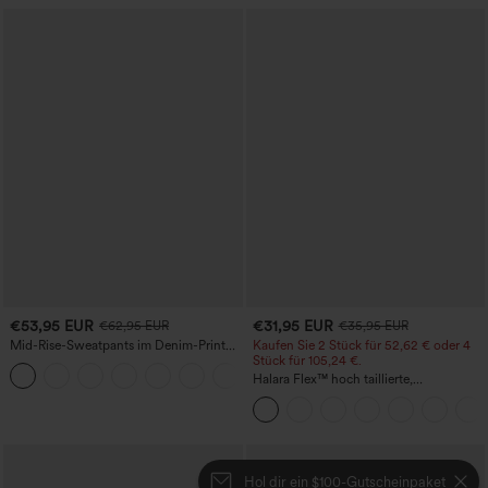
€53,95 EUR
€31,95 EUR
€62,95 EUR
€35,95 EUR
Mid-Rise-Sweatpants im Denim-Print
Kaufen Sie 2 Stück für 52,62 € oder 4
aus French Terry, lässig, mit Taschen
Stück für 105,24 €.
Halara Flex™ hoch taillierte,
figurformende Arbeitshose, die die Taille
schmaler wirken lässt, mit Taschen,
weitem Bein und Mikro-Waffelstruktur
Hol dir ein $100-Gutscheinpaket