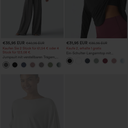
€35,95 EUR
€31,95 EUR
€40,95 EUR
€35,95 EUR
Kaufen Sie 2 Stück für 61,54 € oder 4
Kaufe 2, erhalte 1 gratis
Stück für 123,08 €.
Ein-Schulter-Langarmtop mit
Jumpsuit mit verstellbaren Trägern,
Daumenloch, geschwungener Saum
gerafftem Detail, weitem Bein und
(High-Low), schnell trocknend – Yoga-
+10
meliertem Stoff, lässig, mit Taschen -
Sporttop mit integriertem BH
Easy Peezy