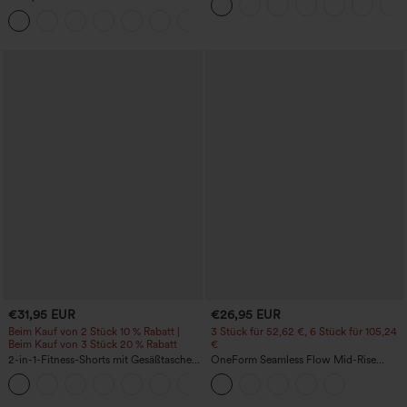
Taschen
Trainingskleid – Wannabe – Easy Peezy
+29
€31,95 EUR
€26,95 EUR
Beim Kauf von 2 Stück 10 % Rabatt |
3 Stück für 52,62 €, 6 Stück für 105,24
Beim Kauf von 3 Stück 20 % Rabatt
€
2-in-1-Fitness-Shorts mit Gesäßtasche
OneForm Seamless Flow Mid-Rise
und seitlicher versteckter Tasche 6,3 cm
Yoga-Leggings - mittelhoher Bund,
+25
bauchformend und mit Po-Lifting-
Effekt