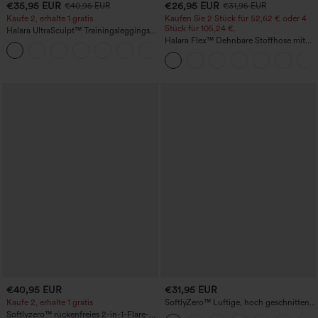
€35,95 EUR
€26,95 EUR
€40,95 EUR
€31,95 EUR
Kaufe 2, erhalte 1 gratis
Kaufen Sie 2 Stück für 52,62 € oder 4
Stück für 105,24 €.
Halara UltraSculpt™ Trainingsleggings
mit hohem Bund – raffende Push-up-
Halara Flex™ Dehnbare Stoffhose mit
+11
Po-Form, Bauchkontrolle, Taschen und
hohem Bund, Waffelmuster,
formende Passform
Seitentaschen und weitem Bein
€40,95 EUR
€31,95 EUR
Kaufe 2, erhalte 1 gratis
SoftlyZero™ Luftige, hoch geschnittene,
geraffte InstantCool-Yogashorts 3'' mit
Softlyzero™ rückenfreies 2-in-1-Flare-