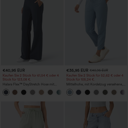
€40,95 EUR
€35,95 EUR
€40,95 EUR
Kaufen Sie 2 Stück für 61,54 € oder 4
Kaufen Sie 2 Stück für 52,62 € oder 4
Stück für 123,08 €.
Stück für 105,24 €.
Halara Flex™ DayStretch Hose mit
Mittelhohe, mit Kordelzug versehene,
mittlerer Bundhöhe, seitlicher
schnelltrocknende Golfhose mit schmal
+12
Reißverschlusstasche und
zulaufendem Schnitt, abgerundetem
Work‑Flare‑Schnitt
Saum und Taschen – UPF 40+