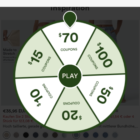
Inspiration
€35,95 EUR
€44,95 EUR
€49,95 EUR
Kaufen Sie 2 Stück für 61,54 € oder 4
Kaufen Sie 2 Stück für 61,54 € oder 4
Stück für 123,08 €.
Stück für 123,08 €.
Hoch taillierte, gerade geschnittene,
Lässige Jeans mit mittlerer Bundhöhe,
legere Leinen-Optik-Hose mit Taschen
Kordelzug und Taschen
+5