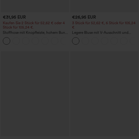
€31,95 EUR
€26,95 EUR
Kaufen Sie 2 Stück für 52,62 € oder 4
3 Stück für 52,62 €, 6 Stück für 105,24
Stück für 105,24 €.
€
Stoffhose mit Knopfleiste, hohem Bund,
Legere Bluse mit V-Ausschnitt und
mehreren Taschen und geradem Bein
kurzen Puffärmeln
+23