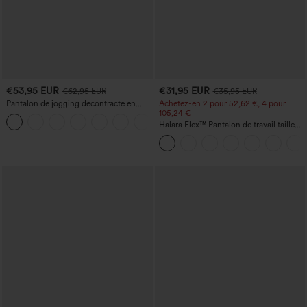
€53,95 EUR
€31,95 EUR
€62,95 EUR
€35,95 EUR
Pantalon de jogging décontracté en
Achetez-en 2 pour 52,62 €, 4 pour
French terry à imprimé denim, taille mi-
105,24 €
haute, style jean, avec poches
Halara Flex™ Pantalon de travail taille
haute sculptant la silhouette, gainant la
taille, avec poches, jambe large en
micro-gaufre