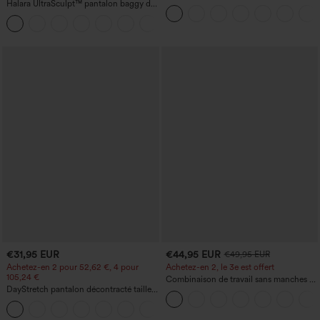
Halara UltraSculpt™ pantalon baggy de
d'entraînement sculptants taille haute,
yoga taille haute à effet gainant pour le
effet ventre plat, avec poche
ventre, à rayures color block, avec
poches
€31,95 EUR
€44,95 EUR
€49,95 EUR
Achetez-en 2 pour 52,62 €, 4 pour
Achetez-en 2, le 3e est offert
105,24 €
Combinaison de travail sans manches à
DayStretch pantalon décontracté taille
encolure bateau, côtés noués, toucher
haute à jambe en forme de tonneau
frais, rayée, avec poches — Édition Easy
+5
avec poches
Peezy