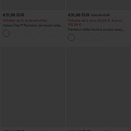
€31,95 EUR
€31,95 EUR
€35,95 EUR
Achetez-en 2, le 3e est offert
Achetez-en 2 pour 52,62 €, 4 pour
105,24 €
Halara Flex™ Pantalon de travail taille
haute avec poche latérale arrière et
Pantalon taille haute à cordon avec
+13
légère coupe évasée
poches, jambe large et coupe ample,
style décontracté, effet lin