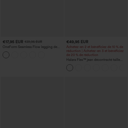
€17,95 EUR
€49,95 EUR
€31,95 EUR
OneForm Seamless Flow legging de
Achetez-en 2 et bénéficiez de 10 % de
yoga taille haute, gainant pour le ventre
réduction | Achetez-en 3 et bénéficiez
et effet rehausseur de fesses
de 20 % de réduction
Halara Flex™ jean décontracté taille
haute à effet gainant, coupe large, avec
poches