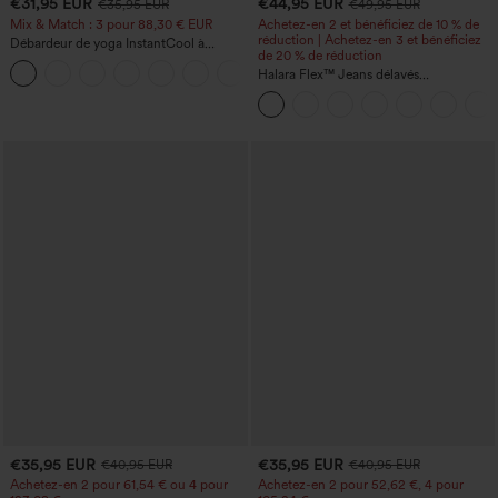
€31,95 EUR
€44,95 EUR
€35,95 EUR
€49,95 EUR
Mix & Match : 3 pour 88,30 € EUR
Achetez-en 2 et bénéficiez de 10 % de
réduction | Achetez-en 3 et bénéficiez
Débardeur de yoga InstantCool à
de 20 % de réduction
encolure en U et ourlet arrondi –
UPF50+
Halara Flex™ Jeans délavés
décontractés, coupe baggy à jambe
large, taille basse asymétrique, poches
zippées
€35,95 EUR
€35,95 EUR
€40,95 EUR
€40,95 EUR
Achetez-en 2 pour 61,54 € ou 4 pour
Achetez-en 2 pour 52,62 €, 4 pour