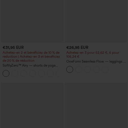
€31,95 EUR
€26,95 EUR
Achetez-en 2 et bénéficiez de 10 % de
Achetez-en 3 pour 52,62 €, 6 pour
réduction | Achetez-en 3 et bénéficiez
105,24 €
de 20 % de réduction
OneForm Seamless Flow — leggings de
SoftlyZero™ Airy — shorts de yoga
yoga sans coutures, taille mi-haute, effet
super taille haute 2-en-1 InstantCool
gainant pour le ventre et liftant pour les
+25
avec poches
fesses