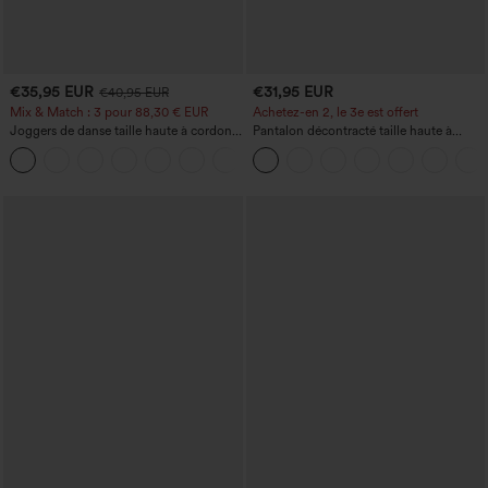
€35,95 EUR
€31,95 EUR
€40,95 EUR
Mix & Match : 3 pour 88,30 € EUR
Achetez-en 2, le 3e est offert
Joggers de danse taille haute à cordon,
Pantalon décontracté taille haute à
effet froncé, coupe fuselée, à séchage
cordon, coupe large en mélange de lin,
rapide et toucher frais, avec poches —
avec poches
UPF40+