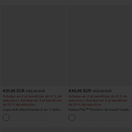
€31,95 EUR
€49,95 EUR
€35,95 EUR
€53,95 EUR
Achetez-en 2 et bénéficiez de 10 % de
Achetez-en 2 et bénéficiez de 10 % de
réduction | Achetez-en 3 et bénéficiez
réduction | Achetez-en 3 et bénéficiez
de 20 % de réduction
de 20 % de réduction
Jupe midi décontractée 2-en-1, taille
Halara Flex™ Pantalon de travail fuselé,
haute à effet gainant, froncée avec
uni, taille haute, avec poches
ourlet arrondi, en polaire et PU