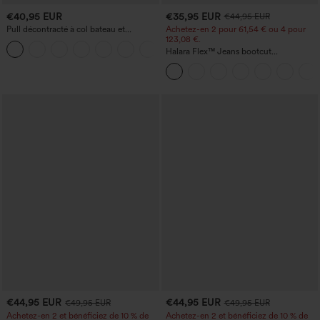
€40,95 EUR
€35,95 EUR
€44,95 EUR
Pull décontracté à col bateau et
Achetez-en 2 pour 61,54 € ou 4 pour
manches chauve-souris
123,08 €.
+1
Halara Flex™ Jeans bootcut
décontractés taille haute, effet délavé,
avec poches
€44,95 EUR
€44,95 EUR
€49,95 EUR
€49,95 EUR
Achetez-en 2 et bénéficiez de 10 % de
Achetez-en 2 et bénéficiez de 10 % de