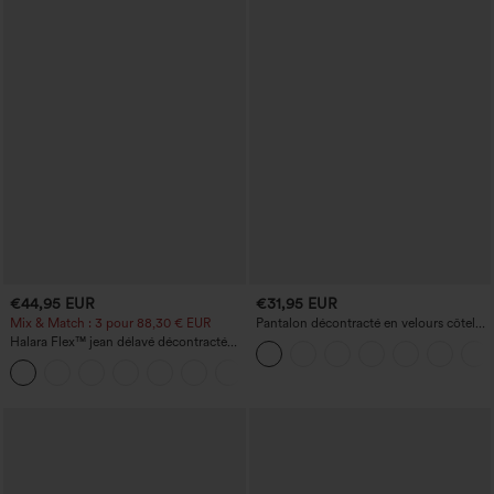
€44,95 EUR
€31,95 EUR
Mix & Match : 3 pour 88,30 € EUR
Pantalon décontracté en velours côtelé,
taille mi-haute, poche zippée
Halara Flex™ jean délavé décontracté
taille haute à poches, coupe baggy à
+2
jambe large