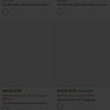
123,08 €.
105,24 €
Combinaison décontractée chinée à
Pantalon de golf fuselé taille mi-haute à
bretelles réglables, fronces et jambes
cordon, ourlet incurvé, séchage rapide,
+10
larges, avec poches — facile comme
avec poches — UPF40+
tout
€26,95 EUR
€35,95 EUR
€40,95 EUR
Achetez-en 3 pour 52,62 €, 6 pour
Achetez-en 2, le 3e est offert
105,24 €
Halara UltraSculpt™ leggings
Top décontracté à encolure ronde,
d'entraînement taille haute — fronces
manches chauve-souris et coupe ample
liftantes pour le fessier, maintien gainant
+1
du ventre et poche