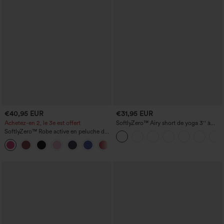
€40,95 EUR
€31,95 EUR
Achetez-en 2, le 3e est offert
SoftlyZero™ Airy short de yoga 3'' à
taille haute, froncé, InstantCool, avec
SoftlyZero™ Robe active en peluche dos
poches
nu — Édition Hyper Facile
+29