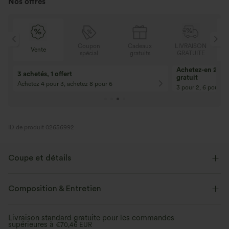
Nos offres
N
Coupon
Cadeaux
LIVRAISON
Vente
E
spécial
gratuits
GRATUITE
Achetez-en 2, ob
3 achetés, 1 offert
gratuit
Achetez 4 pour 3, achetez 8 pour 6
3 pour 2, 6 pour 4,
ID de produit 02656992
Coupe et détails
Coupe ajustée
Col henley
Braguette boutonnée
Composition & Entretien
Décontracté
Longueur taille
Manches longues
Livraison standard gratuite pour les commandes
supérieures à
Élasticité quatre directions
€70,46 EUR