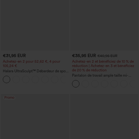
€31,95 EUR
€35,95 EUR
€40,95 EUR
Achetez-en 2 pour 52,62 €, 4 pour
Achetez-en 2 et bénéficiez de 10 % de
105,24 €
réduction | Achetez-en 3 et bénéficiez
de 20 % de réduction
Halara UltraSculpt™ Débardeur de sport
à col rond et ourlet arrondi
Pantalon de travail ample taille mi-
+11
haute, coupe « barrel » (jambe en forme
de tonneau) avec poches
Promo