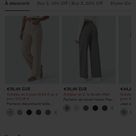
À découvrir
Buy 2, 10% Off | Buy 3, 20% Off
Styles Simil
€35,95 EUR
€35,95 EUR
€44,95
Achetez-en 2 pour 61,54 € ou 4
Achetez-en 2, le 3e est offert
Achetez-e
pour 123,08 €.
pour 123,
Pantalon de travail Halara Flex™
Pantalon décontracté taille
DayStretch à taille haute, avec
Jean déco
haute à jambe droite, effet lin,
poches et coupe droite
à cordon 
+5
avec poches
poches