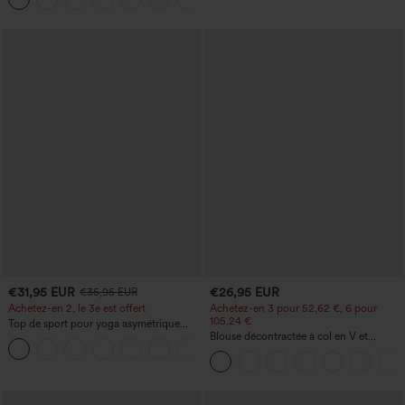
€31,95 EUR
€26,95 EUR
€35,95 EUR
Achetez-en 2, le 3e est offert
Achetez-en 3 pour 52,62 €, 6 pour
105,24 €
Top de sport pour yoga asymétrique
(une épaule) à manches longues avec
Blouse décontractée à col en V et
+3
ouverture pour le pouce, ourlet arrondi
manches courtes bouffantes
haut-bas, séchage rapide, soutien-gorge
intégré.