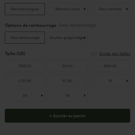
Manches longues
Manche courte
Sans manches
Options de rembourrage
Sans rembourrage
Sans rembourrage
Soutien-gorge intégré
Taille
(US)
Guide des tailles
XS
(
0/2
)
S
(
4/6
)
M
(
8/10
)
L
(
12/14
)
XL
(
16
)
1X
2X
3X
+ Ajouter au panier