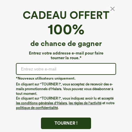
CADEAU OFFERT
T-shirt slim décontracté à manches longues et
100%
col henley côtelé
4.7
(
4988
)
de chance de gagner
€40,95 EUR
Buy 2, 10% Off | Buy 3, 20% Off
Entrez votre addresse e-mail pour faire
tourner la roue.*
*Nouveaux utilisateurs uniquement.
En cliquant sur "TOURNER !", vous acceptez de recevoir des e-
mails promotionnels d'Halara. Vous pouvez vous désabonner à
tout moment.
En cliquant sur "TOURNER !", vous indiquez avoir lu et accepté
les conditions générales d'Halara
,
les règles de l'activité
et notre
politique de confidentialité
.
TOURNER !