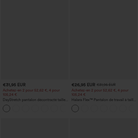
€31,95 EUR
€26,95 EUR
€31,95 EUR
Achetez-en 2 pour 52,62 €, 4 pour
Achetez-en 2 pour 52,62 €, 4 pour
105,24 €
105,24 €
DayStretch pantalon décontracté taille
Halara Flex™ Pantalon de travail à taille
haute avec poches et coupe droite
haute, jambe large, avec poches, en
+23
maille gaufrée