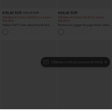
€35,95 EUR
€26,95 EUR
€40,95 EUR
Achetez-en 2 pour 61,54 € ou 4 pour
Achetez-en 3 pour 52,62 €, 6 pour
123,08 €.
105,24 €
Halara Flex™ Jean décontracté lavé
Pantacourt jogger de yoga chiné, taille
taille haute à poche croisée
haute, à fronces, avec poches.
+1
OBtenez un lot de coupons de 100 $