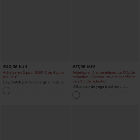
€40,95 EUR
€17,95 EUR
Achetez-en 2 pour 61,54 € ou 4 pour
Achetez-en 2 et bénéficiez de 10 % de
123,08 €.
réduction | Achetez-en 3 et bénéficiez
de 20 % de réduction
DayStretch pantalon cargo slim taille
haute, poches zippées, uni
Débardeur de yoga à col rond, à
+10
fronces, effet rafraîchissant - UPF50+