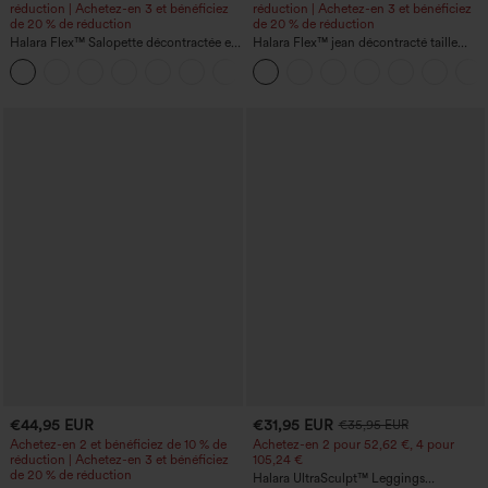
réduction | Achetez-en 3 et bénéficiez
réduction | Achetez-en 3 et bénéficiez
de 20 % de réduction
de 20 % de réduction
Halara Flex™ Salopette décontractée en
Halara Flex™ jean décontracté taille
denim lavé à encolure en V avec poche
haute, large, avec poches, ourlet
+1
retroussé et effet délavé
€44,95 EUR
€31,95 EUR
€35,95 EUR
Achetez-en 2 et bénéficiez de 10 % de
Achetez-en 2 pour 52,62 €, 4 pour
réduction | Achetez-en 3 et bénéficiez
105,24 €
de 20 % de réduction
Halara UltraSculpt™ Leggings