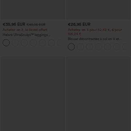
€35,95 EUR
€26,95 EUR
€40,95 EUR
Achetez-en 2, le 3e est offert
Achetez-en 3 pour 52,62 €, 6 pour
105,24 €
Halara UltraSculpt™ leggings
d'entraînement taille haute — fronces
Blouse décontractée à col en V et
+11
liftantes pour le fessier, maintien gainant
manches courtes bouffantes
du ventre et poche