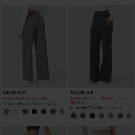
€35,95 EUR
€40,95 EUR
Achetez-en 2, le 3e est offert
Achetez-en 2 pour 61,54 € ou 4 pour
123,08 €.
Pantalon de travail Halara Flex™
DayStretch à taille haute, avec poches et
Halara Flex™ DayStretch pantalon flare
+23
coupe droite
de travail, taille mi-haute, poche latérale
zippée