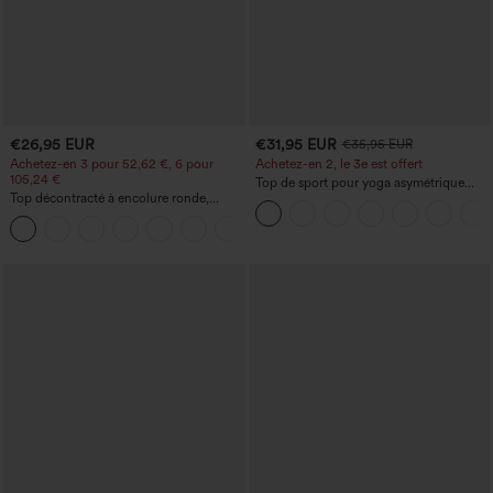
€26,95 EUR
€31,95 EUR
€35,95 EUR
Achetez-en 3 pour 52,62 €, 6 pour
Achetez-en 2, le 3e est offert
105,24 €
Top de sport pour yoga asymétrique
Top décontracté à encolure ronde,
(une épaule) à manches longues avec
manches chauve-souris et coupe ample
ouverture pour le pouce, ourlet arrondi
+1
haut-bas, séchage rapide, soutien-gorge
intégré.