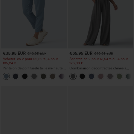
€35,95 EUR
€35,95 EUR
€40,95 EUR
€40,95 EUR
Achetez-en 2 pour 52,62 €, 4 pour
Achetez-en 2 pour 61,54 € ou 4 pour
105,24 €
123,08 €.
Pantalon de golf fuselé taille mi-haute à
Combinaison décontractée chinée à
cordon, ourlet incurvé, séchage rapide,
bretelles réglables, fronces et jambes
+2
avec poches — UPF40+
larges, avec poches — facile comme
tout