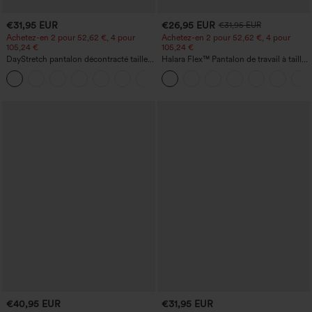
€31,95 EUR
€26,95 EUR
€31,95 EUR
Achetez-en 2 pour 52,62 €, 4 pour
Achetez-en 2 pour 52,62 €, 4 pour
105,24 €
105,24 €
DayStretch pantalon décontracté taille
Halara Flex™ Pantalon de travail à taille
haute avec poches et coupe droite
haute, jambe large, avec poches, en
+23
maille gaufrée
€40,95 EUR
€31,95 EUR