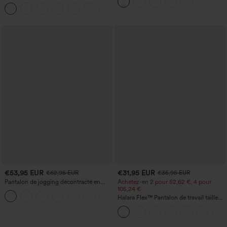
super taille haute 2-en-1 InstantCool
gainant pour le ventre et liftant pour les
+25
avec poches
fesses
€53,95 EUR
€31,95 EUR
€62,95 EUR
€35,95 EUR
Pantalon de jogging décontracté en
Achetez-en 2 pour 52,62 €, 4 pour
French terry à imprimé denim, taille mi-
105,24 €
haute, style jean, avec poches
Halara Flex™ Pantalon de travail taille
haute sculptant la silhouette, gainant la
taille, avec poches, jambe large en
micro-gaufre