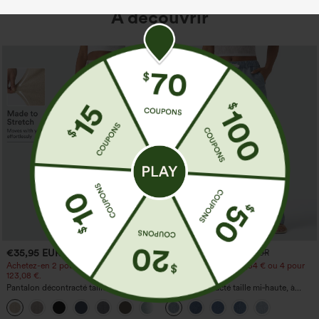
À découvrir
€35,95 EUR
€44,95 EUR
€49,95 EUR
Achetez-en 2 pour 61,54 € ou 4 pour
Achetez-en 2 pour 61,54 € ou 4 pour
123,08 €.
123,08 €.
Pantalon décontracté taille haute à
Jean décontracté taille mi‑haute, à
jambe droite, effet lin, avec poches
cordon de serrage, avec poches
+5