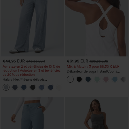
€44,95 EUR
€31,95 EUR
€49,95 EUR
€35,95 EUR
Achetez-en 2 et bénéficiez de 10 % de
Mix & Match : 3 pour 88,30 € EUR
réduction | Achetez-en 3 et bénéficiez
Débardeur de yoga InstantCool à
de 20 % de réduction
encolure en U et ourlet arrondi –
Halara Flex™ Jeans délavés
UPF50+
décontractés, coupe baggy à jambe
+5
large, taille basse asymétrique, poches
zippées