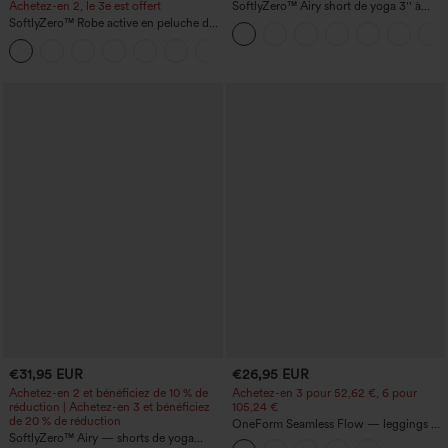
Achetez-en 2, le 3e est offert
SoftlyZero™ Airy short de yoga 3'' à
taille haute, froncé, InstantCool, avec
SoftlyZero™ Robe active en peluche dos
poches
nu — Édition Hyper Facile
+29
€31,95 EUR
€26,95 EUR
Achetez-en 2 et bénéficiez de 10 % de
Achetez-en 3 pour 52,62 €, 6 pour
réduction | Achetez-en 3 et bénéficiez
105,24 €
de 20 % de réduction
OneForm Seamless Flow — leggings de
SoftlyZero™ Airy — shorts de yoga
yoga sans coutures, taille mi-haute, effet