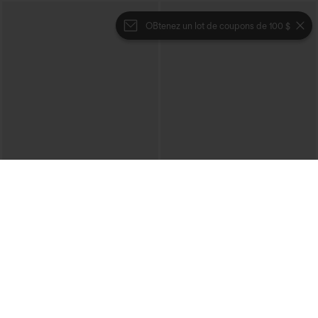
OBtenez un lot de coupons de 100 $
€35,95 EUR
€31,95 EUR
€40,95 EUR
Mix & Match : 3 pour 88,30 € EUR
Achetez-en 2, le 3e est offert
Joggers de danse taille haute à cordon,
Pantalon décontracté taille haute à
effet froncé, coupe fuselée, à séchage
cordon, coupe large en mélange de lin,
rapide et toucher frais, avec poches —
avec poches
UPF40+