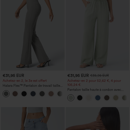
€31,95 EUR
€31,95 EUR
€35,95 EUR
Achetez-en 2, le 3e est offert
Achetez-en 2 pour 52,62 €, 4 pour
105,24 €
Halara Flex™ Pantalon de travail taille
haute avec poche latérale arrière et
Pantalon taille haute à cordon avec
+13
légère coupe évasée
poches, jambe large et coupe ample,
style décontracté, effet lin