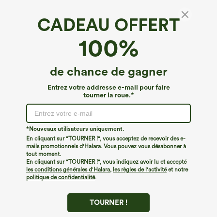
CADEAU OFFERT
100%
de chance de gagner
Entrez votre addresse e-mail pour faire
tourner la roue.*
Oops!
Nous ne semblons pas pouvoir trouver la page que
*Nouveaux utilisateurs uniquement.
vous recherchez.
En cliquant sur "TOURNER !", vous acceptez de recevoir des e-
mails promotionnels d'Halara. Vous pouvez vous désabonner à
tout moment.
Acheter plus
En cliquant sur "TOURNER !", vous indiquez avoir lu et accepté
les conditions générales d'Halara
,
les règles de l'activité
et notre
politique de confidentialité
.
TOURNER !