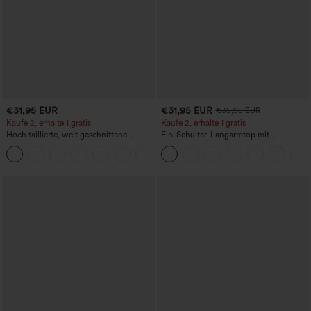
€31,95 EUR
€31,95 EUR
€35,95 EUR
Kaufe 2, erhalte 1 gratis
Kaufe 2, erhalte 1 gratis
Hoch taillierte, weit geschnittene
Ein-Schulter-Langarmtop mit
Freizeithose aus Leinenmischung mit
Daumenloch, geschwungener Saum
+5
Kordelzug und Taschen
(High-Low), schnell trocknend – Yoga-
Sporttop mit integriertem BH