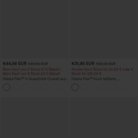
€44,95 EUR
€31,95 EUR
€49,95 EUR
€35,95 EUR
Beim Kauf von 2 Stück 10 % Rabatt |
Kaufen Sie 2 Stück für 52,62 € oder 4
Beim Kauf von 3 Stück 20 % Rabatt
Stück für 105,24 €.
Halara Flex™ V-Ausschnitt-Overall aus
Halara Flex™ hoch taillierte,
gewaschenem Denim mit Taschen –
figurformende Arbeitshose, die die Taille
+1
lässig
schmaler wirken lässt, mit Taschen,
weitem Bein und Mikro-Waffelstruktur