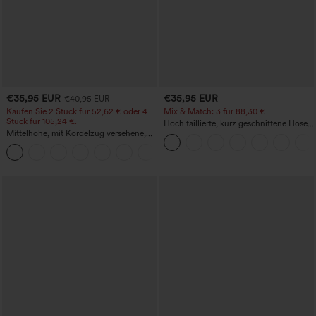
€35,95 EUR
€35,95 EUR
€40,95 EUR
Kaufen Sie 2 Stück für 52,62 € oder 4
Mix & Match: 3 für 88,30 €
Stück für 105,24 €.
Hoch taillierte, kurz geschnittene Hose
Mittelhohe, mit Kordelzug versehene,
mit Reißverschlusstasche in Leinenoptik
schnelltrocknende Golfhose mit schmal
+2
zulaufendem Schnitt, abgerundetem
Saum und Taschen – UPF 40+