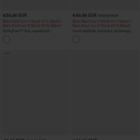
€35,95 EUR
€49,95 EUR
€53,95 EUR
Beim Kauf von 2 Stück 10 % Rabatt |
Beim Kauf von 2 Stück 10 % Rabatt |
Beim Kauf von 3 Stück 20 % Rabatt
Beim Kauf von 3 Stück 20 % Rabatt
SoftlyZero™ Airy, superhoch
Hoch taillierte, konische, einfarbige
geschnittene 2-in-1 InstantCool Yoga-
Anzughose mit Seitentaschen
+23
Shorts 7" mit Taschen
Sale