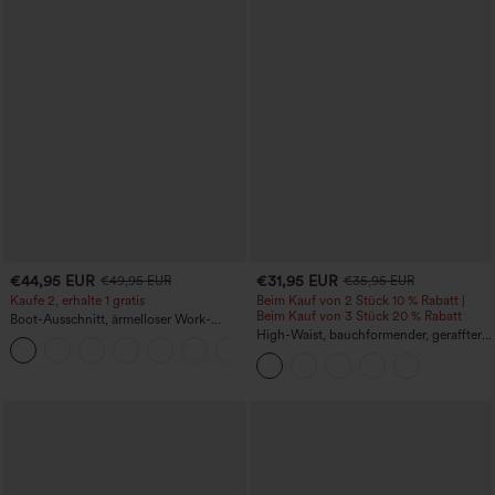
€44,95 EUR
€31,95 EUR
€49,95 EUR
€35,95 EUR
Kaufe 2, erhalte 1 gratis
Beim Kauf von 2 Stück 10 % Rabatt |
Beim Kauf von 3 Stück 20 % Rabatt
Boot-Ausschnitt, ärmelloser Work-
Jumpsuit mit seitlicher Bindung,
High-Waist, bauchformender, geraffter
+8
kühlender Cool-Touch-Effekt, gestreift
Midirock mit geschwungenem Saum, 2-
und mit Taschen – Easy Peezy Edition
in-1 Fleece/PU, lässig