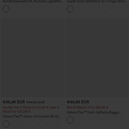
Rundhalsausschnitt, Kurzarm, gerafftes
Super hoch taillierte 2-in-1-Yoga-Shorts
Cool-Touch Yoga-Sporttop - UPF50+
mit Gesäßtasche und Seitentasche-
+11
längere Länge
€35,95 EUR
€44,95 EUR
€44,95 EUR
Kaufen Sie 2 Stück für 61,54 € oder 4
Mix & Match: 3 für 88,30 €
Stück für 123,08 €.
Halara Flex™ hoch taillierte Baggy-
Halara Flex™ Jeans mit hohem Bund
Jeans mit Taschen, weitem Bein,
und Taschen, gewaschener, lässiger
stonewashed, lässig
+5
Bootcut