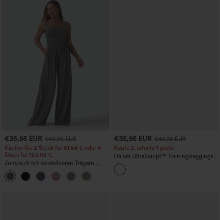
€35,95 EUR
€35,95 EUR
€40,95 EUR
€40,95 EUR
Kaufen Sie 2 Stück für 61,54 € oder 4
Kaufe 2, erhalte 1 gratis
Stück für 123,08 €.
Halara UltraSculpt™ Trainingsleggings
Jumpsuit mit verstellbaren Trägern,
mit hohem Bund – raffende Push-up-
gerafftem Detail, weitem Bein und
Po-Form, Bauchkontrolle, Taschen und
+10
meliertem Stoff, lässig, mit Taschen -
formende Passform
Easy Peezy