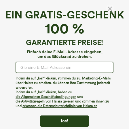
EIN GRATIS-GESCHENK
Breezeful™*
100 %
Breezeful™ Hoch taillierter, seitlich
geschlitzter 2-in-1-Midirock mit gebogenem
Saum, fließender, ausgestellter, schnell
4.7
(
1095
)
GARANTIERTE PREISE!
trocknend
€40,95 EUR
Einfach deine E-Mail-Adresse eingeben,
um das Glücksrad zu drehen.
Indem du auf „los!“ klicken, stimmen du zu, Marketing-E-Mails
über Halara zu erhalten. du können Ihre Zustimmung jederzeit
widerrufen.
Indem du auf „los!“ klicken, haben du
die Allgemeinen Geschäftsbedingungen
und
die Aktivitätsregeln von Halara
gelesen und stimmen ihnen zu
und
erkennen die Datenschutzrichtlinie von Halara an
.
los!