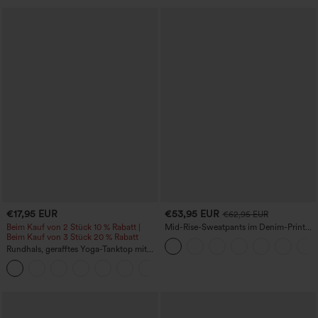
€17,95 EUR
€53,95 EUR
€62,95 EUR
Beim Kauf von 2 Stück 10 % Rabatt |
Mid-Rise-Sweatpants im Denim-Print
Beim Kauf von 3 Stück 20 % Rabatt
aus French Terry, lässig, mit Taschen
Rundhals, gerafftes Yoga-Tanktop mit
Cool-Touch-Effekt – UPF50+
+16