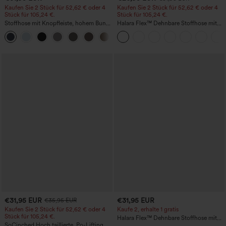
Kaufen Sie 2 Stück für 52,62 € oder 4
Kaufen Sie 2 Stück für 52,62 € oder 4
Stück für 105,24 €.
Stück für 105,24 €.
Stoffhose mit Knopfleiste, hohem Bund,
Halara Flex™ Dehnbare Stoffhose mit
mehreren Taschen und geradem Bein
hohem Bund, Waffelmuster,
+23
Seitentaschen und weitem Bein
€31,95 EUR
€31,95 EUR
€35,95 EUR
Kaufen Sie 2 Stück für 52,62 € oder 4
Kaufe 2, erhalte 1 gratis
Stück für 105,24 €.
Halara Flex™ Dehnbare Stoffhose mit
SoCinched Hoch taillierte, Po-Lifting
hohem Bund und Seitentasche hinten