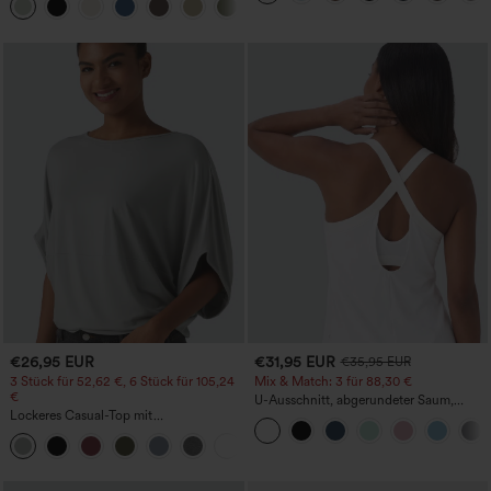
+15
in Leinenoptik
€26,95 EUR
€31,95 EUR
€35,95 EUR
3 Stück für 52,62 €, 6 Stück für 105,24
Mix & Match: 3 für 88,30 €
€
U-Ausschnitt, abgerundeter Saum,
Lockeres Casual-Top mit
InstantCool Yoga-Trägertop – UPF50+
Rundhalsausschnitt und
+1
Fledermausärmeln