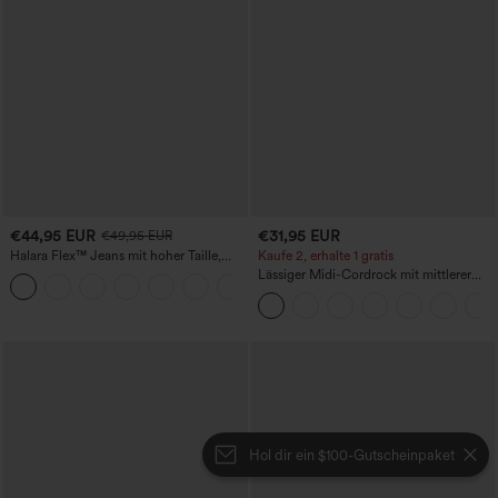
€44,95 EUR
€31,95 EUR
€49,95 EUR
Halara Flex™ Jeans mit hoher Taille,
Kaufe 2, erhalte 1 gratis
Taschen, geradem Bein und Used-Look
Lässiger Midi-Cordrock mit mittlerer
+3
Bundhöhe und vorderseitiger
Klapptasche
Hol dir ein $100-Gutscheinpaket