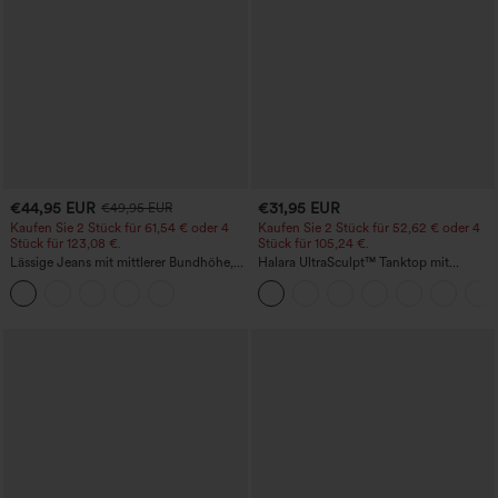
€44,95 EUR
€31,95 EUR
€49,95 EUR
Kaufen Sie 2 Stück für 61,54 € oder 4
Kaufen Sie 2 Stück für 52,62 € oder 4
Stück für 123,08 €.
Stück für 105,24 €.
Lässige Jeans mit mittlerer Bundhöhe,
Halara UltraSculpt™ Tanktop mit
Kordelzug und Taschen
Rundhalsausschnitt und
geschwungenem Saum