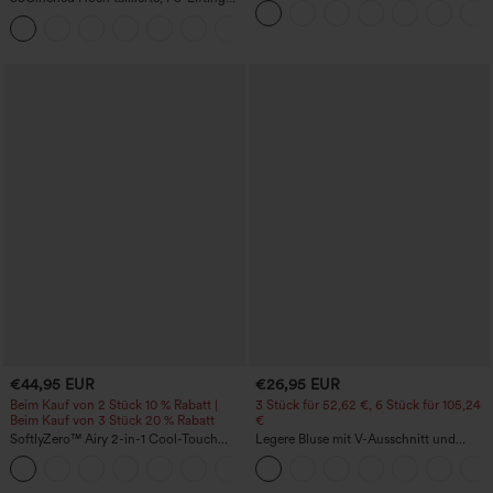
7/8-Trainingsleggings mit
+16
Bauchkontrolle und Seitentaschen
€44,95 EUR
€26,95 EUR
Beim Kauf von 2 Stück 10 % Rabatt |
3 Stück für 52,62 €, 6 Stück für 105,24
Beim Kauf von 3 Stück 20 % Rabatt
€
SoftlyZero™ Airy 2-in-1 Cool-Touch
Legere Bluse mit V-Ausschnitt und
Mini-Active-Tanzkleid mit Taschen -
kurzen Puffärmeln
+9
Easy Peezy Edition - längere Länge