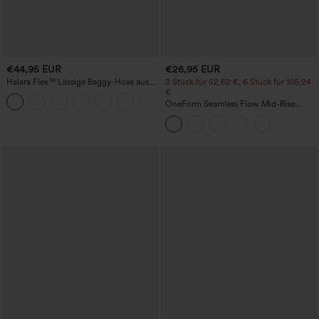
€44,95 EUR
€26,95 EUR
Halara Flex™ Lässige Baggy-Hose aus
3 Stück für 52,62 €, 6 Stück für 105,24
elastischem Strickdenim mit
€
+2
mittelhohem Bund, Cargo-
OneForm Seamless Flow Mid-Rise
Seitentaschen und geradem Bein
Yoga-Leggings - mittelhoher Bund,
bauchformend und mit Po-Lifting-
Effekt