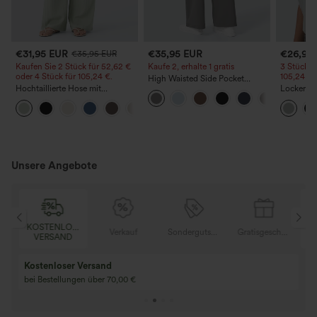
€31,95 EUR
€35,95 EUR
€26,95
€35,95 EUR
Kaufen Sie 2 Stück für 52,62 €
Kaufe 2, erhalte 1 gratis
3 Stück f
oder 4 Stück für 105,24 €.
105,24 €
High Waisted Side Pocket
Hochtaillierte Hose mit
Straight Leg Work Pants
Lockeres 
Kordelzug und Taschen, weitem
Rundhals
+15
Bein, lässig und locker in
Flederma
Leinenoptik
Unsere Angebote
OSER
KOSTENLOSER
Verkauf
Sondergutschein
Gratisgeschenke
D
VERSAND
Kaufen Sie 2 und 
Kaufe 3 und erhalte 1 gratis
gratis
Kaufen Sie 4 für 3, kaufen Sie 8 für 6
Kaufe 3 für 2, Kauf
für 6