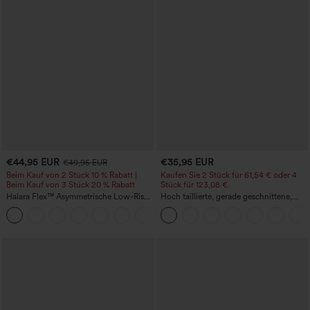
€44,95 EUR
€35,95 EUR
€49,95 EUR
Beim Kauf von 2 Stück 10 % Rabatt |
Kaufen Sie 2 Stück für 61,54 € oder 4
Beim Kauf von 3 Stück 20 % Rabatt
Stück für 123,08 €.
Halara Flex™ Asymmetrische Low-Rise-
Hoch taillierte, gerade geschnittene,
Jeans mit Reißverschlusstaschen,
legere Leinen-Optik-Hose mit Taschen
+5
Baggy-Stil, weitem Bein, gewaschen,
lässig