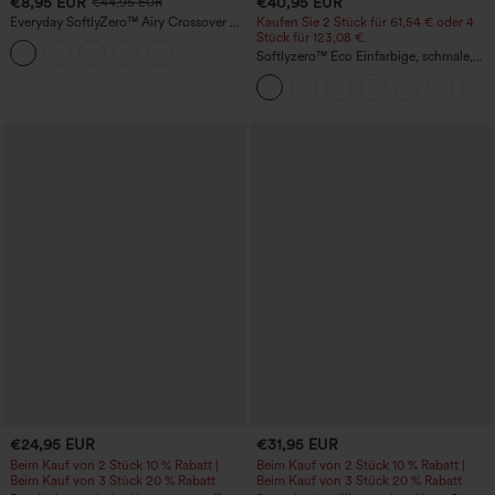
€8,95 EUR
€40,95 EUR
€44,95 EUR
Everyday SoftlyZero™ Airy Crossover 2-
Kaufen Sie 2 Stück für 61,54 € oder 4
in-1 Mini-Tennisrock mit Seitentasche,
Stück für 123,08 €.
InstantCool – Lucid
Softlyzero™ Eco Einfarbige, schmale,
hoch taillierte Wanderhose mit
mehreren Taschen
€24,95 EUR
€31,95 EUR
Beim Kauf von 2 Stück 10 % Rabatt |
Beim Kauf von 2 Stück 10 % Rabatt |
Beim Kauf von 3 Stück 20 % Rabatt
Beim Kauf von 3 Stück 20 % Rabatt