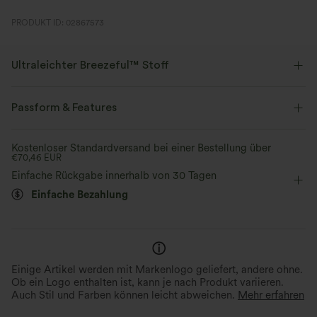
PRODUKT ID: 02867573
Ultraleichter Breezeful™ Stoff
Mache jede Bewegung mühelos. Dies ist unser leichtester Stoff, der
schnell trocknet, um zusätzlichen Komfort zu bieten.
Passform & Features
Vier-Wege-Stretch
Atmungsaktiv
Innenshorts
flacher Bund
mit Gürtel
Kostenloser Standardversand bei einer Bestellung über
€70,46 EUR
Schlitz-Design
überziehen
lässig
Midi
Ultraleichtgewicht
schnelltrocknend
Einfache Rückgabe innerhalb von 30 Tagen
Einfache Bezahlung
mit hohem Bund
Trapez
Mittlere Dehnung
Feuchtigkeitsableitend
Vier-Wege-Stretch
A-Linie
Einige Artikel werden mit Markenlogo geliefert, andere ohne.
Ob ein Logo enthalten ist, kann je nach Produkt variieren.
Auch Stil und Farben können leicht abweichen.
Mehr erfahren