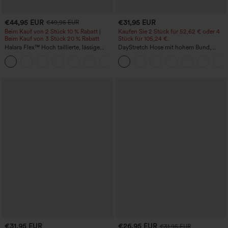
€44,95 EUR
€31,95 EUR
€49,95 EUR
Beim Kauf von 2 Stück 10 % Rabatt |
Kaufen Sie 2 Stück für 52,62 € oder 4
Beim Kauf von 3 Stück 20 % Rabatt
Stück für 105,24 €.
Halara Flex™ Hoch taillierte, lässige
DayStretch Hose mit hohem Bund,
Jeans mit Taschen, umgekrempeltem
Barrel-Leg und Taschen
+1
Saum, weitem Bein und verwaschenem
Finish
€31,95 EUR
€26,95 EUR
€31,95 EUR