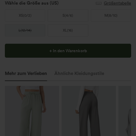
Wähle die Größe aus
(US)
Größentabelle
XS
(
0/2
)
S
(
4/6
)
M
(
8/10
)
L
(
12/14
)
XL
(
16
)
+ In den Warenkorb
Mehr zum Verlieben
Ähnliche Kleidungsstile