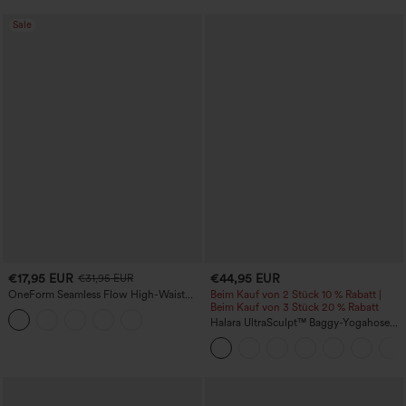
Sale
€17,95 EUR
€44,95 EUR
€31,95 EUR
OneForm Seamless Flow High-Waist
Beim Kauf von 2 Stück 10 % Rabatt |
Yogaleggings – nahtlos, mit hoher
Beim Kauf von 3 Stück 20 % Rabatt
Taille, bauchformend und mit
Halara UltraSculpt™ Baggy-Yogahose
Hebeeffekt für den Po
mit hohem Bund, Bauchkontrolle,
Color-Block-Streifen und Taschen