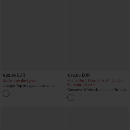
€22,95 EUR
€35,95 EUR
Kaufe 1, erhalte 1 gratis
Kaufen Sie 2 Stück für 61,54 € oder 4
Stück für 123,08 €.
Lässiges Top mit quadratischem
Ausschnitt und kurzen Ärmeln
Crossover-Minirock mit hoher Taille, 2-
+10
in-1, Fransen-Saum und figurbetontem
Schnitt in Wildlederoptik für Partys