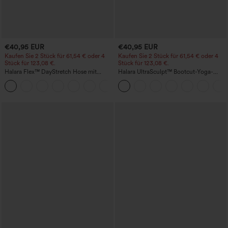
€40,95 EUR
€40,95 EUR
Kaufen Sie 2 Stück für 61,54 € oder 4
Kaufen Sie 2 Stück für 61,54 € oder 4
Stück für 123,08 €.
Stück für 123,08 €.
Halara Flex™ DayStretch Hose mit
Halara UltraSculpt™ Bootcut-Yoga-
mittlerer Bundhöhe, seitlicher
Leggings mit hohem Bund, gerafftem
+12
Reißverschlusstasche und
Po zur Hebung, bauchformend und mit
Work‑Flare‑Schnitt
Taschen