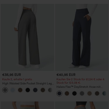
€35,95 EUR
€40,95 EUR
Kaufe 2, erhalte 1 gratis
Kaufen Sie 2 Stück für 61,54 € oder 4
Stück für 123,08 €.
High Waisted Side Pocket Straight Leg
Work Pants
Halara Flex™ DayStretch Hose mit
+23
mittlerer Bundhöhe, seitlicher
Reißverschlusstasche und
Work‑Flare‑Schnitt