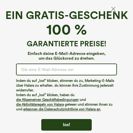
EIN GRATIS-GESCHENK
100 %
GARANTIERTE PREISE!
Einfach deine E-Mail-Adresse eingeben,
um das Glücksrad zu drehen.
Hoppla!
Wir können die von Ihnen gesuchte Seite nicht
Indem du auf „los!“ klicken, stimmen du zu, Marketing-E-Mails
finden.
über Halara zu erhalten. du können Ihre Zustimmung jederzeit
widerrufen.
Indem du auf „los!“ klicken, haben du
Mehr einkaufen
die Allgemeinen Geschäftsbedingungen
und
die Aktivitätsregeln von Halara
gelesen und stimmen ihnen zu
und
erkennen die Datenschutzrichtlinie von Halara an
.
los!