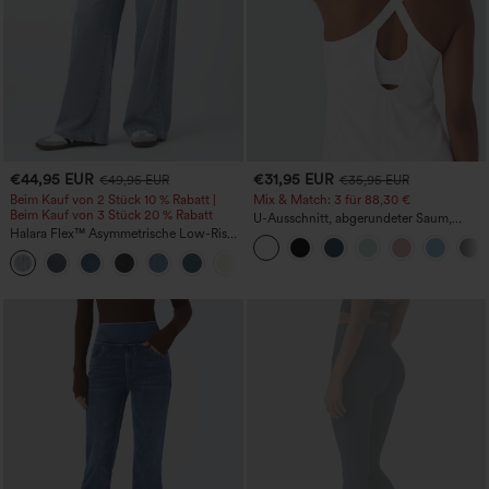
€44,95 EUR
€31,95 EUR
€49,95 EUR
€35,95 EUR
Beim Kauf von 2 Stück 10 % Rabatt |
Mix & Match: 3 für 88,30 €
Beim Kauf von 3 Stück 20 % Rabatt
U-Ausschnitt, abgerundeter Saum,
Halara Flex™ Asymmetrische Low-Rise-
InstantCool Yoga-Trägertop – UPF50+
Jeans mit Reißverschlusstaschen,
+5
Baggy-Stil, weitem Bein, gewaschen,
lässig