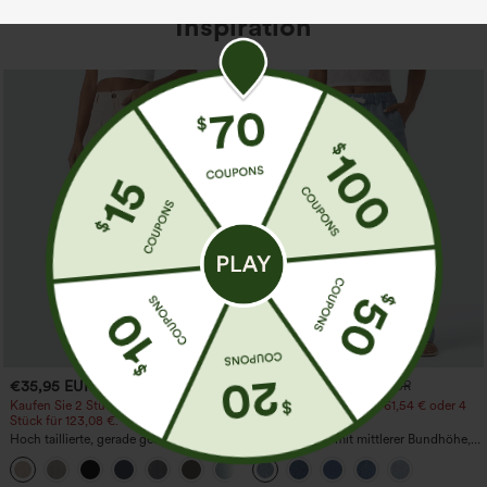
Inspiration
€35,95 EUR
€44,95 EUR
€49,95 EUR
Kaufen Sie 2 Stück für 61,54 € oder 4
Kaufen Sie 2 Stück für 61,54 € oder 4
Stück für 123,08 €.
Stück für 123,08 €.
Hoch taillierte, gerade geschnittene,
Lässige Jeans mit mittlerer Bundhöhe,
legere Leinen-Optik-Hose mit Taschen
Kordelzug und Taschen
+5