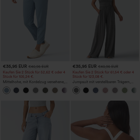
€35,95 EUR
€35,95 EUR
€40,95 EUR
€40,95 EUR
Kaufen Sie 2 Stück für 52,62 € oder 4
Kaufen Sie 2 Stück für 61,54 € oder 4
Stück für 105,24 €.
Stück für 123,08 €.
Mittelhohe, mit Kordelzug versehene,
Jumpsuit mit verstellbaren Trägern,
schnelltrocknende Golfhose mit schmal
gerafftem Detail, weitem Bein und
+2
zulaufendem Schnitt, abgerundetem
meliertem Stoff, lässig, mit Taschen -
Saum und Taschen – UPF 40+
Easy Peezy