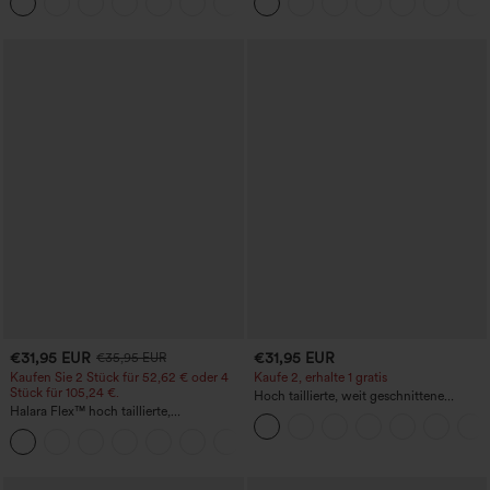
+23
Shorts 7" mit Taschen
längere Länge
€31,95 EUR
€31,95 EUR
€35,95 EUR
Kaufen Sie 2 Stück für 52,62 € oder 4
Kaufe 2, erhalte 1 gratis
Stück für 105,24 €.
Hoch taillierte, weit geschnittene
Halara Flex™ hoch taillierte,
Freizeithose aus Leinenmischung mit
figurformende Arbeitshose, die die Taille
Kordelzug und Taschen
+10
schmaler wirken lässt, mit Taschen,
weitem Bein und Mikro-Waffelstruktur