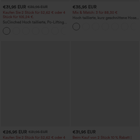
€31,95 EUR
€35,95 EUR
€35,95 EUR
Kaufen Sie 2 Stück für 52,62 € oder 4
Mix & Match: 3 für 88,30 €
Stück für 105,24 €.
Hoch taillierte, kurz geschnittene Hose
SoCinched Hoch taillierte, Po-Lifting
mit Reißverschlusstasche in Leinenoptik
7/8-Trainingsleggings mit
+16
Bauchkontrolle und Seitentaschen
€26,95 EUR
€31,95 EUR
€31,95 EUR
Kaufen Sie 2 Stück für 52,62 € oder 4
Beim Kauf von 2 Stück 10 % Rabatt |