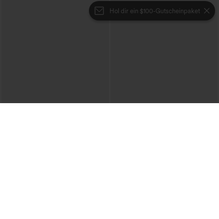
Hol dir ein $100-Gutscheinpaket
€40,95 EUR
€44,95 EUR
€49,95 EUR
Lässiger Pullover mit U-Boot-Ausschnitt
Beim Kauf von 2 Stück 10 % Rabatt |
und Fledermausärmeln.
Beim Kauf von 3 Stück 20 % Rabatt
+1
Halara Flex™ V-Ausschnitt-Overall aus
gewaschenem Denim mit Taschen –
lässig