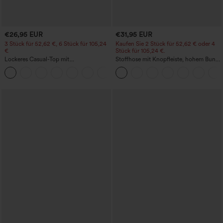
€26,95 EUR
€31,95 EUR
3 Stück für 52,62 €, 6 Stück für 105,24
Kaufen Sie 2 Stück für 52,62 € oder 4
€
Stück für 105,24 €.
Lockeres Casual-Top mit
Stoffhose mit Knopfleiste, hohem Bund,
Rundhalsausschnitt und
mehreren Taschen und geradem Bein
+1
Fledermausärmeln