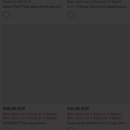
Stück für 105,24 €.
Beim Kauf von 3 Stück 20 % Rabatt
Halara Flex™ Dehnbare Stoffhose mit
2-in-1-Fitness-Shorts mit Gesäßtasche
hohem Bund, Waffelmuster,
und seitlicher versteckter Tasche 6,3 cm
+21
Seitentaschen und weitem Bein
€35,95 EUR
€31,95 EUR
Beim Kauf von 2 Stück 10 % Rabatt |
Beim Kauf von 2 Stück 10 % Rabatt |
Beim Kauf von 3 Stück 20 % Rabatt
Beim Kauf von 3 Stück 20 % Rabatt
SoftlyZero™ Airy, superhoch
Super hoch taillierte 2-in-1-Yoga-Shorts
geschnittene 2-in-1 InstantCool Yoga-
mit Gesäßtasche und Seitentasche-