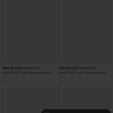
€44,95 EUR
€35,95 EUR
€49,95 EUR
€40,95 EUR
Halara Flex™ Jean décontracté taille
Halara Flex™ Jean décontracté lavé
haute, jambe droite, délavé, avec poches
taille haute à poche croisée
+3