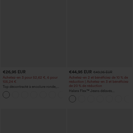
€26,95 EUR
€44,95 EUR
€49,95 EUR
Achetez-en 3 pour 52,62 €, 6 pour
Achetez-en 2 et bénéficiez de 10 % de
105,24 €
réduction | Achetez-en 3 et bénéficiez
de 20 % de réduction
Top décontracté à encolure ronde,
manches chauve-souris et coupe ample
Halara Flex™ Jeans délavés
+1
décontractés, coupe baggy à jambe
large, taille basse asymétrique, poches
zippées