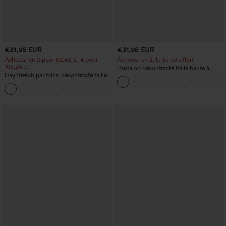
€31,95 EUR
€31,95 EUR
Achetez-en 2 pour 52,62 €, 4 pour
Achetez-en 2, le 3e est offert
105,24 €
Pantalon décontracté taille haute à
DayStretch pantalon décontracté taille
cordon, coupe large en mélange de lin,
haute avec poches et coupe droite
avec poches
+23