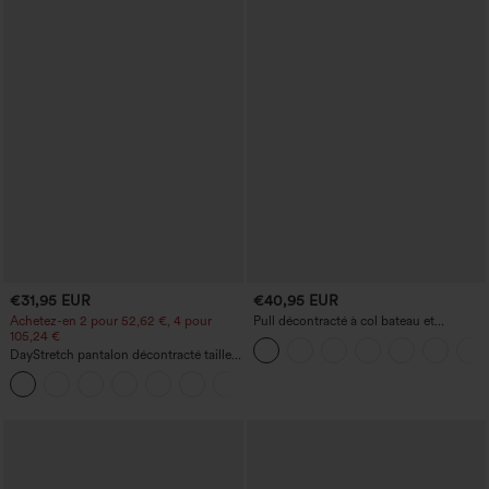
€31,95 EUR
€40,95 EUR
Achetez-en 2 pour 52,62 €, 4 pour
Pull décontracté à col bateau et
105,24 €
manches chauve-souris
DayStretch pantalon décontracté taille
haute à jambe en forme de tonneau
+5
avec poches