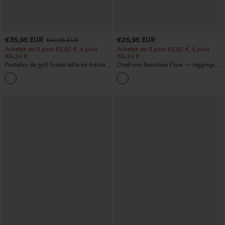
€35,95 EUR
€26,95 EUR
€40,95 EUR
Achetez-en 2 pour 52,62 €, 4 pour
Achetez-en 3 pour 52,62 €, 6 pour
105,24 €
105,24 €
Pantalon de golf fuselé taille mi-haute à
OneForm Seamless Flow — leggings de
cordon, ourlet incurvé, séchage rapide,
yoga sans coutures, taille mi-haute, effet
+2
avec poches — UPF40+
gainant pour le ventre et liftant pour les
fesses