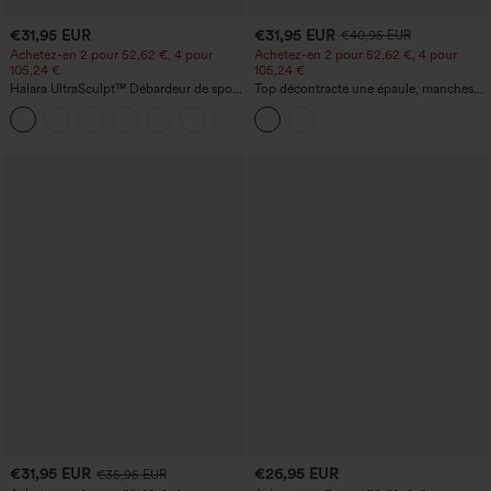
€31,95 EUR
€31,95 EUR
€40,95 EUR
Achetez-en 2 pour 52,62 €, 4 pour
Achetez-en 2 pour 52,62 €, 4 pour
105,24 €
105,24 €
Halara UltraSculpt™ Débardeur de sport
Top décontracté une épaule, manches
à col rond et ourlet arrondi
courtes, ourlet arrondi hi-low,
+11
soutien‑gorge intégré, motif à pois
€31,95 EUR
€26,95 EUR
€35,95 EUR