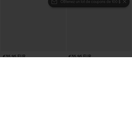
OBtenez un lot de coupons de 100 $
€35,95 EUR
€35,95 EUR
Achetez-en 2 pour 61,54 € ou 4 pour
Achetez-en 2 pour 61,54 € ou 4 pour
123,08 €.
123,08 €.
Jupe mini de soirée en suède, moulante,
Robe-chemise mi-longue décontractée
taille haute croisée 2-en-1 avec ourlet à
à col, mancherons, ceinturée, ourlet
franges
fendu incurvé et poches