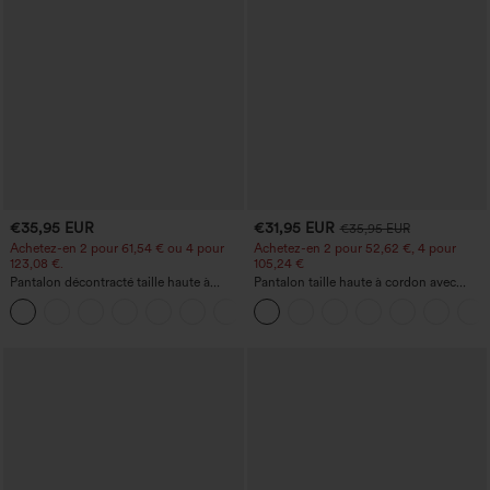
€35,95 EUR
€31,95 EUR
€35,95 EUR
Achetez-en 2 pour 61,54 € ou 4 pour
Achetez-en 2 pour 52,62 €, 4 pour
123,08 €.
105,24 €
Pantalon décontracté taille haute à
Pantalon taille haute à cordon avec
jambe droite, effet lin, avec poches
poches, jambe large et coupe ample,
+5
style décontracté, effet lin