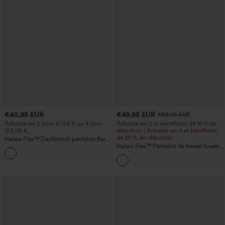
€40,95 EUR
€49,95 EUR
€53,95 EUR
Achetez-en 2 pour 61,54 € ou 4 pour
Achetez-en 2 et bénéficiez de 10 % de
123,08 €.
réduction | Achetez-en 3 et bénéficiez
de 20 % de réduction
Halara Flex™ DayStretch pantalon flare
de travail, taille mi-haute, poche latérale
Halara Flex™ Pantalon de travail fuselé,
+12
zippée
uni, taille haute, avec poches