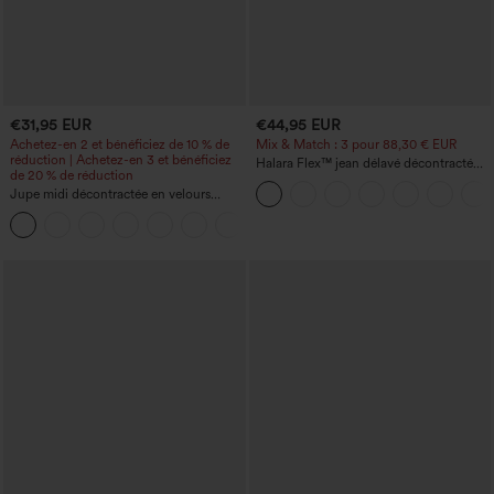
€31,95 EUR
€44,95 EUR
Achetez-en 2 et bénéficiez de 10 % de
Mix & Match : 3 pour 88,30 € EUR
réduction | Achetez-en 3 et bénéficiez
Halara Flex™ jean délavé décontracté
de 20 % de réduction
taille haute à poches, coupe baggy à
Jupe midi décontractée en velours
jambe large
côtelé, taille mi-haute, poches avant
+1
latérales à rabat