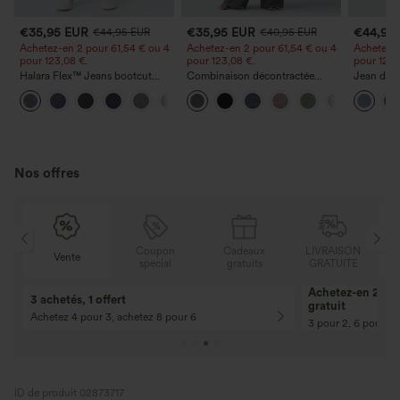
€35,95 EUR
€35,95 EUR
€44,95
€44,95 EUR
€40,95 EUR
Achetez-en 2 pour 61,54 € ou 4
Achetez-en 2 pour 61,54 € ou 4
Achetez-e
pour 123,08 €.
pour 123,08 €.
pour 123,
Halara Flex™ Jeans bootcut
Combinaison décontractée
Jean déco
décontractés taille haute, effet
chinée à bretelles réglables,
à cordon 
+5
délavé, avec poches
fronces et jambes larges, avec
poches
poches — facile comme tout
Nos offres
N
Coupon
Cadeaux
LIVRAISON
Vente
E
spécial
gratuits
GRATUITE
Achetez-en 2, ob
3 achetés, 1 offert
gratuit
Achetez 4 pour 3, achetez 8 pour 6
3 pour 2, 6 pour 4,
ID de produit 02873717