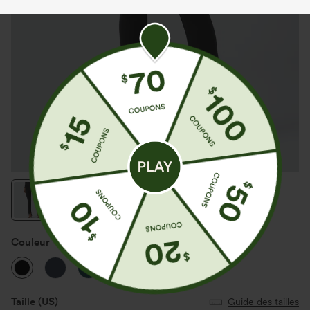
Couleur
Noir
Taille
(US)
Guide des tailles