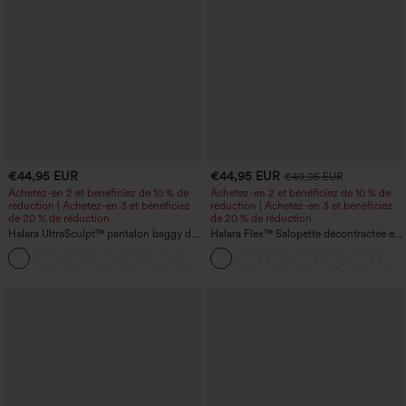
€44,95 EUR
€44,95 EUR
€49,95 EUR
Achetez-en 2 et bénéficiez de 10 % de
Achetez-en 2 et bénéficiez de 10 % de
réduction | Achetez-en 3 et bénéficiez
réduction | Achetez-en 3 et bénéficiez
de 20 % de réduction
de 20 % de réduction
Halara UltraSculpt™ pantalon baggy de
Halara Flex™ Salopette décontractée en
yoga taille haute à effet gainant pour le
denim lavé à encolure en V avec poche
ventre, à rayures color block, avec
poches