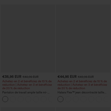
€35,95 EUR
€44,95 EUR
€40,95 EUR
€49,95 EUR
Achetez-en 2 et bénéficiez de 10 % de
Achetez-en 2 et bénéficiez de 10 % de
réduction | Achetez-en 3 et bénéficiez
réduction | Achetez-en 3 et bénéficiez
de 20 % de réduction
de 20 % de réduction
Pantalon de travail ample taille mi-
Halara Flex™ jean décontracté taille
haute, coupe « barrel » (jambe en forme
haute, large, avec poches, ourlet
+3
de tonneau) avec poches
retroussé et effet délavé