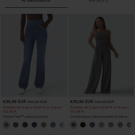
€35,95 EUR
€35,95 EUR
€44,95 EUR
€40,95 EUR
Achetez-en 2 pour 61,54 € ou 4 pour
Achetez-en 2 pour 61,54 € ou 4 pour
123,08 €.
123,08 €.
Halara Flex™ Jeans bootcut
Combinaison décontractée chinée à
décontractés taille haute, effet délavé,
bretelles réglables, fronces et jambes
+5
avec poches
larges, avec poches — facile comme
tout