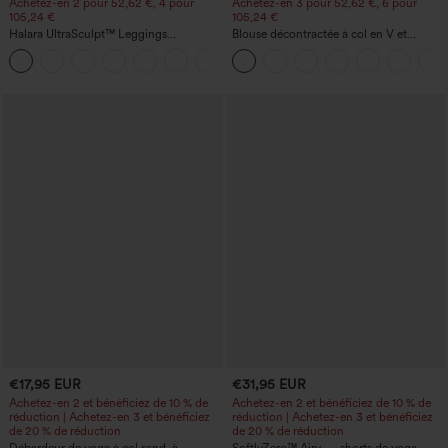
Achetez-en 2 pour 52,62 €, 4 pour
Achetez-en 3 pour 52,62 €, 6 pour
105,24 €
105,24 €
Halara UltraSculpt™ Leggings
Blouse décontractée à col en V et
d'entraînement sculptants taille haute,
manches courtes bouffantes
+16
effet ventre plat, avec poche
€17,95 EUR
€31,95 EUR
Achetez-en 2 et bénéficiez de 10 % de
Achetez-en 2 et bénéficiez de 10 % de
réduction | Achetez-en 3 et bénéficiez
réduction | Achetez-en 3 et bénéficiez
de 20 % de réduction
de 20 % de réduction
Débardeur de yoga à col rond, à
SoftlyZero™ Airy — shorts de yoga