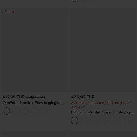
Promo
€17,95 EUR
€35,95 EUR
€31,95 EUR
OneForm Seamless Flow legging de
Achetez-en 2 pour 61,54 € ou 4 pour
yoga taille haute, gainant pour le ventre
123,08 €.
et effet rehausseur de fesses
Halara UltraSculpt™ leggings de yoga
taille haute, gainants avec contrôle du
ventre, coupe bootcut, à poches