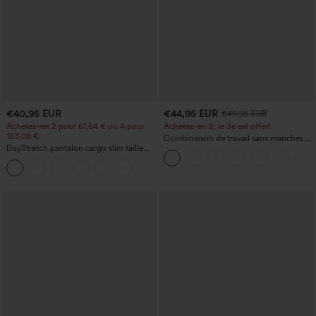
€40,95 EUR
€44,95 EUR
€49,95 EUR
Achetez-en 2 pour 61,54 € ou 4 pour
Achetez-en 2, le 3e est offert
123,08 €.
Combinaison de travail sans manches à
DayStretch pantalon cargo slim taille
encolure bateau, côtés noués, toucher
haute, poches zippées, uni
frais, rayée, avec poches — Édition Easy
+10
Peezy