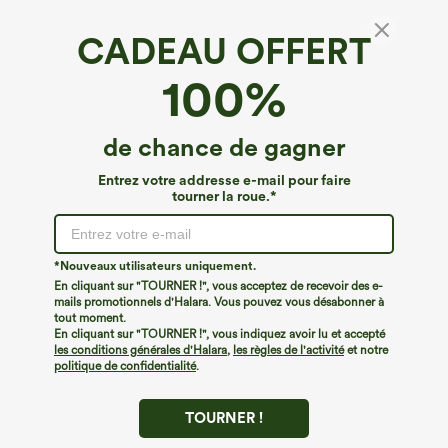
CADEAU OFFERT
Halara Flex™ Pantalon de travail taille haute à
100%
l'avant
4.5
(
91
)
de chance de gagner
€53,95 EUR
Buy 2, Get 1 Free
Entrez votre addresse e-mail pour faire
tourner la roue.*
*Nouveaux utilisateurs uniquement.
En cliquant sur "TOURNER !", vous acceptez de recevoir des e-
mails promotionnels d'Halara. Vous pouvez vous désabonner à
tout moment.
En cliquant sur "TOURNER !", vous indiquez avoir lu et accepté
les conditions générales d'Halara
,
les règles de l'activité
et notre
politique de confidentialité
.
TOURNER !