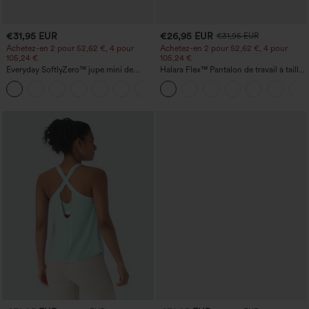
€31,95 EUR
€26,95 EUR
€31,95 EUR
Achetez-en 2 pour 52,62 €, 4 pour
Achetez-en 2 pour 52,62 €, 4 pour
105,24 €
105,24 €
Everyday SoftlyZero™ jupe mini de
Halara Flex™ Pantalon de travail à taille
tennis aérée à pans croisés 2-en-1 avec
haute, jambe large, avec poches, en
+25
poche latérale et toucher frais - Lucid-
maille gaufrée
UPF50+