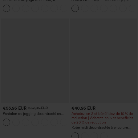
fronces, effet rafraîchissant - UPF50+
super taille haute 2-en-1 InstantCool
+16
avec poches
€53,95 EUR
€40,95 EUR
€62,95 EUR
Pantalon de jogging décontracté en
Achetez-en 2 et bénéficiez de 10 % de
French terry à imprimé denim, taille mi-
réduction | Achetez-en 3 et bénéficiez
haute, style jean, avec poches
de 20 % de réduction
Robe midi décontractée à encolure
ronde, sans manches, avec soutien-
gorge intégré et ourlet à volants