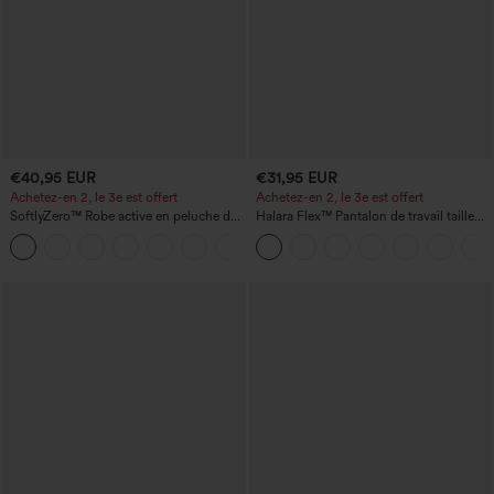
€40,95 EUR
€31,95 EUR
Achetez-en 2, le 3e est offert
Achetez-en 2, le 3e est offert
SoftlyZero™ Robe active en peluche dos
Halara Flex™ Pantalon de travail taille
nu — Édition Hyper Facile
haute avec poche latérale arrière et
+29
légère coupe évasée