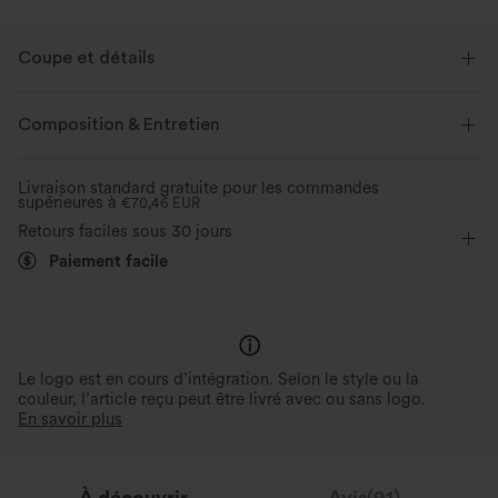
Coupe et détails
Taille plate
Fente
Enfilable
Travail
Composition & Entretien
Taille haute
Ajusté
Élasticité bidirectionnelle
Livraison standard gratuite pour les commandes
supérieures à
Coupe ajustée
€70,46 EUR
Retours faciles sous 30 jours
Paiement facile
Le logo est en cours d’intégration. Selon le style ou la
couleur, l’article reçu peut être livré avec ou sans logo.
En savoir plus
À découvrir
Avis(91)