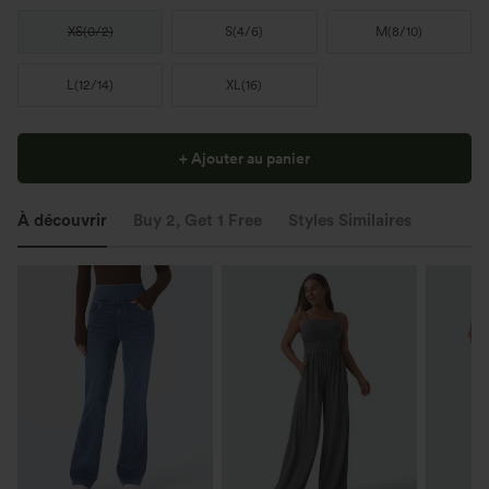
XS
(
0/2
)
S
(
4/6
)
M
(
8/10
)
L
(
12/14
)
XL
(
16
)
+ Ajouter au panier
À découvrir
Buy 2, Get 1 Free
Styles Similaires