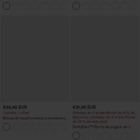
(une épaule) à manches longues avec
d'entraînement taille haute — fronces
+3
ouverture pour le pouce, ourlet arrondi
liftantes pour le fessier, maintien gainant
haut-bas, séchage rapide, soutien-gorge
du ventre et poche
intégré.
€26,95 EUR
€31,95 EUR
1 acheté, 1 offert
Achetez-en 2 et bénéficiez de 10 % de
réduction | Achetez-en 3 et bénéficiez
Blouse de travail oversize à encolure en
de 20 % de réduction
V, manches courtes, en tissu
+1
anti‑froissage
SoftlyZero™ Shorts de yoga 2-en-1
InstantCool, super taille haute, aérés, 5''
avec poches — longueur allongée