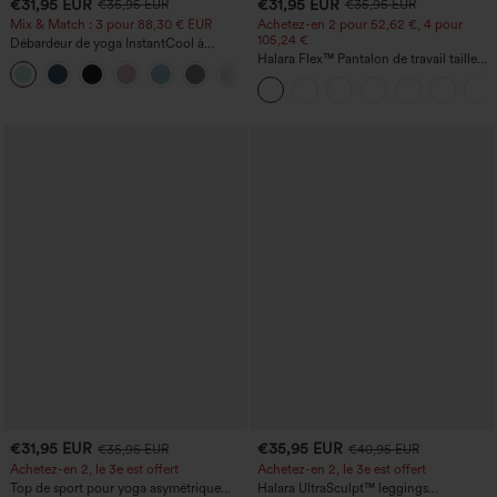
€31,95 EUR
€31,95 EUR
€35,95 EUR
€35,95 EUR
Mix & Match : 3 pour 88,30 € EUR
Achetez-en 2 pour 52,62 €, 4 pour
105,24 €
Débardeur de yoga InstantCool à
encolure en U et ourlet arrondi –
Halara Flex™ Pantalon de travail taille
UPF50+
haute sculptant la silhouette, gainant la
taille, avec poches, jambe large en
micro-gaufre
€31,95 EUR
€35,95 EUR
€35,95 EUR
€40,95 EUR
Achetez-en 2, le 3e est offert
Achetez-en 2, le 3e est offert
Top de sport pour yoga asymétrique
Halara UltraSculpt™ leggings