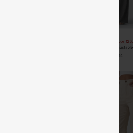
€35,95 EUR
€40,95 EUR
1,54 € o 4 por 123,08 €.
Compra 2 por 61,54 € o 4 por 123
ayStretch pantalones
Mono casual con tirantes ajustable
 trabajo de tiro medio con
pierna ancha, tejido jaspeado y bols
+16
+14
 con cremallera
Peezy