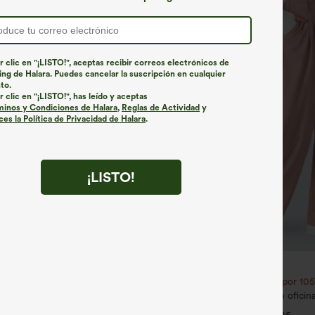
r clic en "¡LISTO!", aceptas recibir correos electrónicos de
ng de Halara. Puedes cancelar la suscripción en cualquier
to.
r clic en "¡LISTO!", has leído y aceptas
minos y Condiciones de Halara
,
Reglas de Actividad
y
es la Política de Privacidad de Halara
.
¡LISTO!
€26,95 EUR
€31,95 EUR
én un 10% de descuento |
Compra 2 por 52,62 € o 4 por 105
tén un 20% de descuento
Pantalones Halara Flex™ de oficin
os de yoga 2 en 1 con bolsillo
plisados de tiro alto con bolsillos e