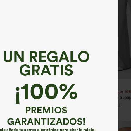
UN REGALO
GRATIS
¡100%
€31,95 EUR
€35,95 EUR
ate 1 gratis
Compra 2 por 52,62 € o 4 por 105
al de talle alto con cordón,
Halara Flex™ Pantalones de trabajo 
en mezcla de lino y con bolsillos
moldeadores del cuerpo, que estiliz
+9
+14
con bolsillos, de pierna ancha en 
PREMIOS
GARANTIZADOS!
olo añade tu correo electrónico para girar la ruleta.