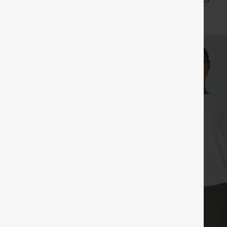
+25
 muy alto y bolsillo lateral oculto
gofre
+24
 de longitud más larga