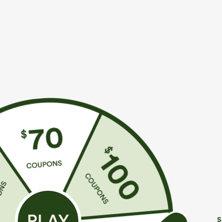
€31,95 EUR
€31,95 EUR
€35,95 EUR
Compra 2 y llévate 1 gratis
Compra 2 y llév
Top deportivo de yoga de un solo hombro,
Pantalones casu
manga larga con agujero para el pulgar, dobladillo
pernera ancha, 
+7
curvo estilo high-low (frente más corto, espalda
más larga), de secado rápido, con sujetador
incorporado
S