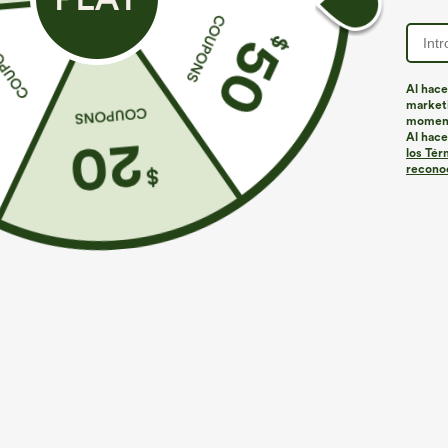
Al hace
marketi
momen
Al hace
los Tér
reconoc
€31,95 EUR
€31,95 EUR
€35,95 EUR
Combina y ahorra: 3 por 88,30 €
Compra 2 y obt
Compra 3 y ob
Top de yoga InstantCool con escote en U y bajo
curvado - UPF50+
Pantalones cort