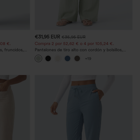
€31,95 EUR
€35,95 EUR
,08 €.
Compra 2 por 52,62 € o 4 por 105,24 €.
s, fruncidos,
Pantalones de tiro alto con cordón y bolsillos,
illos - Easy
pernera ancha, holgados y de estilo casual con
+19
tacto de lino.