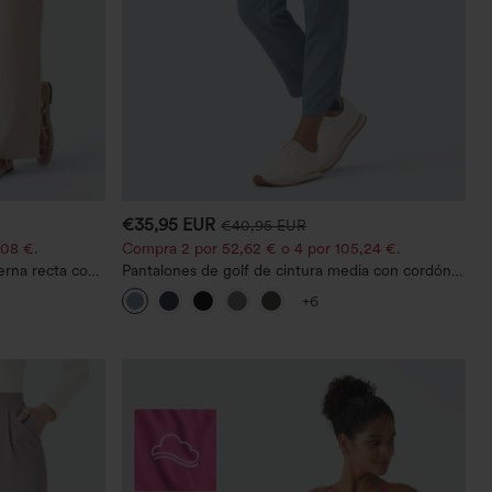
€35,95 EUR
€40,95 EUR
,08 €.
Compra 2 por 52,62 € o 4 por 105,24 €.
ierna recta con
Pantalones de golf de cintura media con cordón,
dobladillo curvo, secado rápido, de corte cónico y
+6
con bolsillos - UPF40+