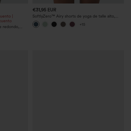
€31,95 EUR
uento |
SoftlyZero™ Airy shorts de yoga de talle alto,
cuento
fruncidos, InstantCool, 3'' con bolsillos
+15
e redondo,