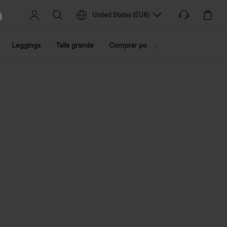
United States
(
EUR
)
Leggings
Talla grande
Comprar por actividad
Compra po