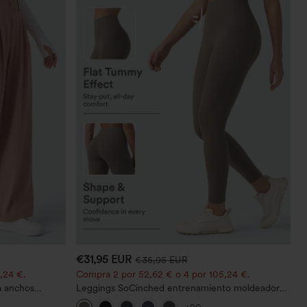
€31,95 EUR
€35,95 EUR
,24 €.
Compra 2 por 52,62 € o 4 por 105,24 €.
a anchos
Leggings SoCinched entrenamiento moldeador
n tela tipo
abdomen bolsillo lateral tiro alto