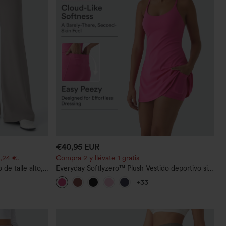
€40,95 EUR
,24 €.
Compra 2 y llévate 1 gratis
de talle alto,
Everyday Softlyzero™ Plush Vestido deportivo sin
an la cintura,
espalda 2 en 1 acampanado -Wannabe -Easy
+33
micro‑waffle
Peezy