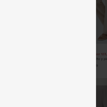
€35,95 EUR
ate 1 gratis
Compra 2 por 61,54 € o 4 por 123
ide Pocket Straight Leg Work
Pantalones casual de talle alto y p
tacto de lino y bolsillos
+27
+9