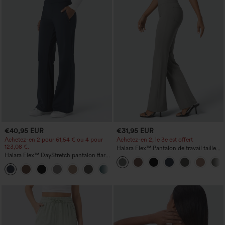
€40,95 EUR
€31,95 EUR
Achetez-en 2 pour 61,54 € ou 4 pour
Achetez-en 2, le 3e est offert
123,08 €.
Halara Flex™ Pantalon de travail taille
Halara Flex™ DayStretch pantalon flare
haute avec poche latérale arrière et
de travail, taille mi-haute, poche latérale
légère coupe évasée
+12
zippée