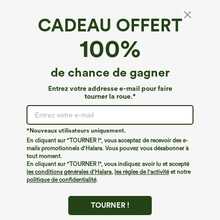
CADEAU OFFERT
100%
de chance de gagner
Entrez votre addresse e-mail pour faire
tourner la roue.*
Oops!
Nous ne semblons pas pouvoir trouver la page que
*Nouveaux utilisateurs uniquement.
vous recherchez.
En cliquant sur "TOURNER !", vous acceptez de recevoir des e-
mails promotionnels d'Halara. Vous pouvez vous désabonner à
tout moment.
Acheter plus
En cliquant sur "TOURNER !", vous indiquez avoir lu et accepté
les conditions générales d'Halara
,
les règles de l'activité
et notre
politique de confidentialité
.
TOURNER !