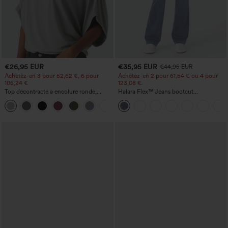
€26,95 EUR
€35,95 EUR
€44,95 EUR
Achetez-en 3 pour 52,62 €, 6 pour
Achetez-en 2 pour 61,54 € ou 4 pour
105,24 €
123,08 €.
Top décontracté à encolure ronde,
Halara Flex™ Jeans bootcut
manches chauve-souris et coupe ample
décontractés taille haute, effet délavé,
+1
avec poches