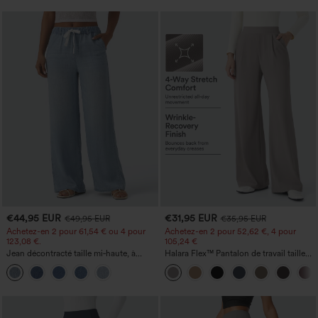
€44,95 EUR
€31,95 EUR
€49,95 EUR
€35,95 EUR
Achetez-en 2 pour 61,54 € ou 4 pour
Achetez-en 2 pour 52,62 €, 4 pour
123,08 €.
105,24 €
Jean décontracté taille mi‑haute, à
Halara Flex™ Pantalon de travail taille
cordon de serrage, avec poches
haute sculptant la silhouette, gainant la
taille, avec poches, jambe large en
micro-gaufre