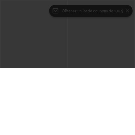
OBtenez un lot de coupons de 100 $
€44,95 EUR
€17,95 EUR
Achetez-en 2 et bénéficiez de 10 % de
Achetez-en 2 et bénéficiez de 10 % de
réduction | Achetez-en 3 et bénéficiez
réduction | Achetez-en 3 et bénéficiez
de 20 % de réduction
de 20 % de réduction
Halara Flex™ DayStretch Pantalon évasé
T-shirt décontracté à col en V et
taille haute à poches pour le travail
manches courtes
+13