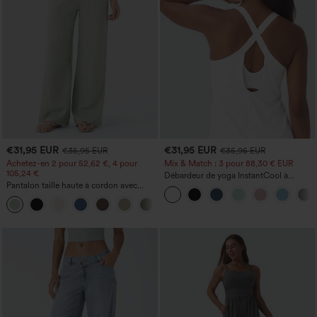
€31,95 EUR
€31,95 EUR
€35,95 EUR
€35,95 EUR
Achetez-en 2 pour 52,62 €, 4 pour
Mix & Match : 3 pour 88,30 € EUR
105,24 €
Débardeur de yoga InstantCool à
Pantalon taille haute à cordon avec
encolure en U et ourlet arrondi –
poches, jambe large et coupe ample,
UPF50+
+15
style décontracté, effet lin