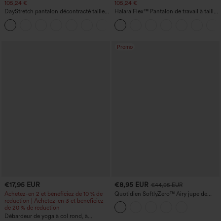
105,24 €
105,24 €
DayStretch pantalon décontracté taille
Halara Flex™ Pantalon de travail à taille
haute avec poches et coupe droite
haute, jambe large, avec poches, en
+23
maille gaufrée
Promo
€17,95 EUR
€8,95 EUR
€44,95 EUR
Achetez-en 2 et bénéficiez de 10 % de
Quotidien SoftlyZero™ Airy jupe de
réduction | Achetez-en 3 et bénéficiez
tennis mini croisée 2-en-1 avec poche
de 20 % de réduction
latérale InstantCool - Lucid
Débardeur de yoga à col rond, à