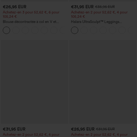
€26,95 EUR
€31,95 EUR
€35,95 EUR
Achetez-en 3 pour 52,62 €, 6 pour
Achetez-en 2 pour 52,62 €, 4 pour
105,24 €
105,24 €
Blouse décontractée à col en V et
Halara UltraSculpt™ Leggings
manches courtes bouffantes
d'entraînement sculptants taille haute,
effet ventre plat, avec poche
€31,95 EUR
€26,95 EUR
€31,95 EUR
Achetez-en 2 pour 52,62 €, 4 pour
Achetez-en 2 pour 52,62 €, 4 pour