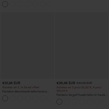
fronces, effet rafraîchissant - UPF50+
+16
€31,95 EUR
€35,95 EUR
€40,95 EUR
Achetez-en 2, le 3e est offert
Achetez-en 2 pour 52,62 €, 4 pour
105,24 €
Pantalon décontracté taille haute à
cordon, coupe large en mélange de lin,
Pantalon de golf fuselé taille mi-haute à
+5
avec poches
cordon, ourlet incurvé, séchage rapide,
avec poches — UPF40+