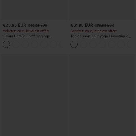
€35,95 EUR
€31,95 EUR
€40,95 EUR
€35,95 EUR
Achetez-en 2, le 3e est offert
Achetez-en 2, le 3e est offert
Halara UltraSculpt™ leggings
Top de sport pour yoga asymétrique
d'entraînement taille haute — fronces
(une épaule) à manches longues avec
+11
liftantes pour le fessier, maintien gainant
ouverture pour le pouce, ourlet arrondi
du ventre et poche
haut-bas, séchage rapide, soutien-gorge
intégré.