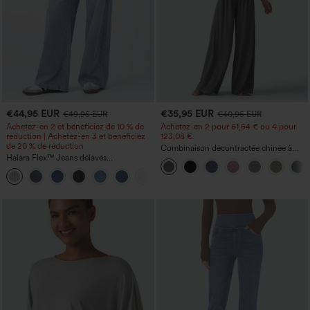
€44,95 EUR
€35,95 EUR
€49,95 EUR
€40,95 EUR
Achetez-en 2 et bénéficiez de 10 % de
Achetez-en 2 pour 61,54 € ou 4 pour
réduction | Achetez-en 3 et bénéficiez
123,08 €.
de 20 % de réduction
Combinaison décontractée chinée à
Halara Flex™ Jeans délavés
bretelles réglables, fronces et jambes
décontractés, coupe baggy à jambe
larges, avec poches — facile comme
+5
large, taille basse asymétrique, poches
tout
zippées