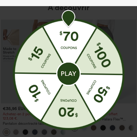
À découvrir
€35,95 EUR
€35,95 EUR
Achetez-en 2 pour 61,54 € ou 4 pour
Achetez-en 2, le 3e est offert
123,08 €.
Pantalon de travail Halara Flex™
Pantalon décontracté taille haute à
DayStretch à taille haute, avec poches et
jambe droite, effet lin, avec poches
coupe droite
+5