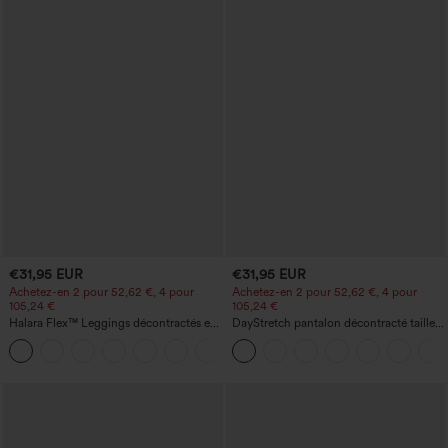
€31,95 EUR
€31,95 EUR
Achetez-en 2 pour 52,62 €, 4 pour
Achetez-en 2 pour 52,62 €, 4 pour
105,24 €
105,24 €
Halara Flex™ Leggings décontractés en
DayStretch pantalon décontracté taille
jean à taille haute avec poches
haute à jambe en forme de tonneau
avec poches