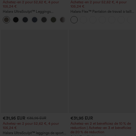
Achetez-en 2 pour 52,62 €, 4 pour
Achetez-en 2 pour 52,62 €, 4 pour
105,24 €
105,24 €
Halara UltraSculpt™ Leggings
Halara Flex™ Pantalon de travail à taille
d'entraînement sculptants taille haute,
haute, jambe large, avec poches, en
+16
effet ventre plat, avec poche
maille gaufrée
€31,95 EUR
€31,95 EUR
€35,95 EUR
Achetez-en 2 pour 52,62 €, 4 pour
Achetez-en 2 et bénéficiez de 10 % de
105,24 €
réduction | Achetez-en 3 et bénéficiez
de 20 % de réduction
Halara UltraSculpt™ leggings de sport