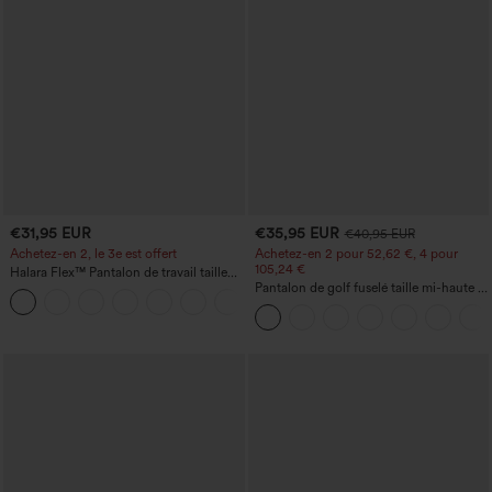
€31,95 EUR
€35,95 EUR
€40,95 EUR
Achetez-en 2, le 3e est offert
Achetez-en 2 pour 52,62 €, 4 pour
105,24 €
Halara Flex™ Pantalon de travail taille
haute avec poche latérale arrière et
Pantalon de golf fuselé taille mi-haute à
+13
légère coupe évasée
cordon, ourlet incurvé, séchage rapide,
avec poches — UPF40+