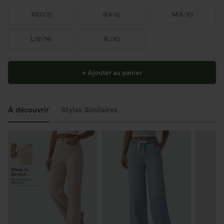
XS
(
0/2
)
S
(
4/6
)
M
(
8/10
)
L
(
12/14
)
XL
(
16
)
+ Ajouter au panier
À découvrir
Styles Similaires