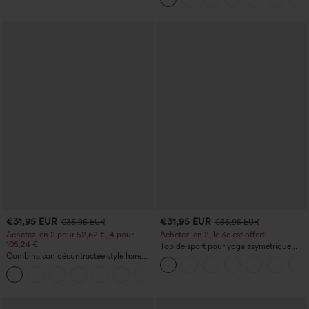
€31,95 EUR
€31,95 EUR
€35,95 EUR
€35,95 EUR
Achetez-en 2 pour 52,62 €, 4 pour
Achetez-en 2, le 3e est offert
105,24 €
Top de sport pour yoga asymétrique
Combinaison décontractée style harem,
(une épaule) à manches longues avec
encolure en U et poche - Édition Easy
ouverture pour le pouce, ourlet arrondi
+11
Peezy
haut-bas, séchage rapide, soutien-gorge
intégré.