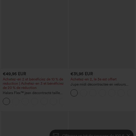
€49,95 EUR
€31,95 EUR
Achetez-en 2 et bénéficiez de 10 % de
Achetez-en 2, le 3e est offert
réduction | Achetez-en 3 et bénéficiez
Jupe midi décontractée en velours
de 20 % de réduction
côtelé, taille mi-haute, poches avant
Halara Flex™ jean décontracté taille
latérales à rabat
haute à effet gainant, coupe large, avec
poches
OBtenez un lot de coupons de 100 $