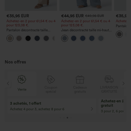
€35,95 EUR
€44,95 EUR
€35,95
€49,95 EUR
Achetez-en 2 pour 61,54 € ou 4
Achetez-en 2 pour 61,54 € ou 4
Achetez-en
pour 123,08 €.
pour 123,08 €.
Pantalon 
Pantalon décontracté taille
Jean décontracté taille mi‑haute,
DayStretch
haute à jambe droite, effet lin,
à cordon de serrage, avec
poches et
+5
avec poches
poches
Nos offres
N
Coupon
Cadeaux
LIVRAISON
Vente
E
spécial
gratuits
GRATUITE
Achetez-en 2, ob
3 achetés, 1 offert
gratuit
Achetez 4 pour 3, achetez 8 pour 6
3 pour 2, 6 pour 4,