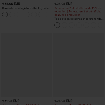
€35,95 EUR
€24,95 EUR
Bermuda de villégiature effet lin, taille
Achetez-en 2 et bénéficiez de 10 % de
haute, ourlet roulotté, longueur 10'' avec
réduction | Achetez-en 3 et bénéficiez
+3
poches
de 20 % de réduction
Top de yoga et sport à encolure ronde,
manches courtes, à fronces, effet
rafraîchissant au toucher - UPF50+
€31,95 EUR
€26,95 EUR