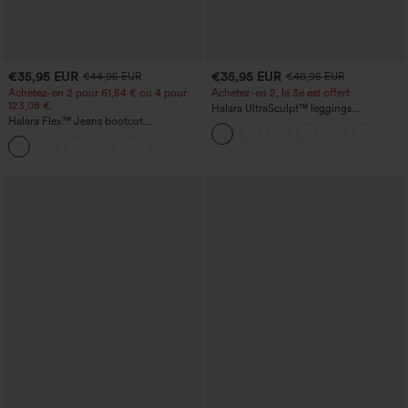
€35,95 EUR
€35,95 EUR
€44,95 EUR
€40,95 EUR
Achetez-en 2 pour 61,54 € ou 4 pour
Achetez-en 2, le 3e est offert
123,08 €.
Halara UltraSculpt™ leggings
Halara Flex™ Jeans bootcut
d'entraînement taille haute — fronces
décontractés taille haute, effet délavé,
liftantes pour le fessier, maintien gainant
+5
avec poches
du ventre et poche