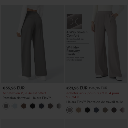
€35,95 EUR
€31,95 EUR
€35,95 EUR
Achetez-en 2, le 3e est offert
Achetez-en 2 pour 52,62 €, 4 pour
105,24 €
Pantalon de travail Halara Flex™
DayStretch à taille haute, avec poches et
Halara Flex™ Pantalon de travail taille
+23
coupe droite
haute sculptant la silhouette, gainant la
taille, avec poches, jambe large en
micro-gaufre