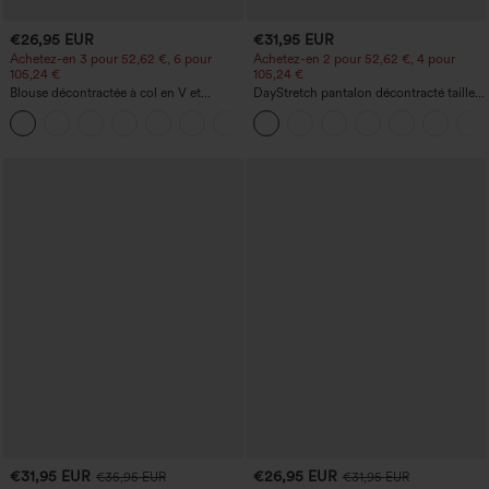
€26,95 EUR
€31,95 EUR
Achetez-en 3 pour 52,62 €, 6 pour
Achetez-en 2 pour 52,62 €, 4 pour
105,24 €
105,24 €
Blouse décontractée à col en V et
DayStretch pantalon décontracté taille
manches courtes bouffantes
haute avec poches et coupe droite
€31,95 EUR
€26,95 EUR
€35,95 EUR
€31,95 EUR