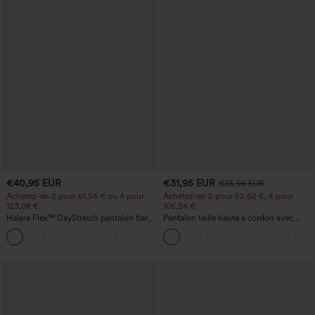
€40,95 EUR
€31,95 EUR
€35,95 EUR
Achetez-en 2 pour 61,54 € ou 4 pour
Achetez-en 2 pour 52,62 €, 4 pour
123,08 €.
105,24 €
Halara Flex™ DayStretch pantalon flare
Pantalon taille haute à cordon avec
de travail, taille mi-haute, poche latérale
poches, jambe large et coupe ample,
+12
zippée
style décontracté, effet lin