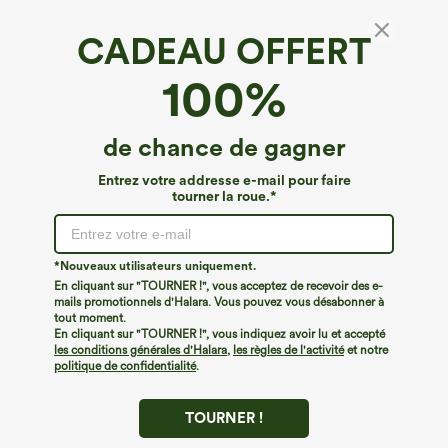
CADEAU OFFERT
Jupe maxi fluide et décontractée, taille haute
100%
2-en-1 en maille
4.5
(
214
)
de chance de gagner
€35,95 EUR
Entrez votre addresse e-mail pour faire
tourner la roue.*
*Nouveaux utilisateurs uniquement.
En cliquant sur "TOURNER !", vous acceptez de recevoir des e-
mails promotionnels d'Halara. Vous pouvez vous désabonner à
tout moment.
En cliquant sur "TOURNER !", vous indiquez avoir lu et accepté
les conditions générales d'Halara
,
les règles de l'activité
et notre
politique de confidentialité
.
TOURNER !