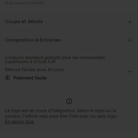
ID de produit 02647699
Coupe et détails
Short intégré
Taille plate
Mesh respirant
Fente
Composition & Entretien
Enfilable
Balnéaire
Midi
Taille haute
Livraison standard gratuite pour les commandes
supérieures à
Trapèze
€70,46 EUR
Jupe short
Retours faciles sous 30 jours
Paiement facile
Le logo est en cours d’intégration. Selon le style ou la
couleur, l’article reçu peut être livré avec ou sans logo.
En savoir plus