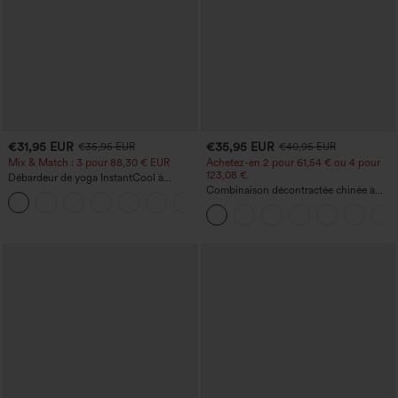
€31,95 EUR
€35,95 EUR
€35,95 EUR
€40,95 EUR
Mix & Match : 3 pour 88,30 € EUR
Achetez-en 2 pour 61,54 € ou 4 pour
123,08 €.
Débardeur de yoga InstantCool à
encolure en U et ourlet arrondi –
Combinaison décontractée chinée à
UPF50+
bretelles réglables, fronces et jambes
larges, avec poches — facile comme
tout