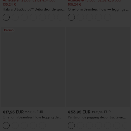
Achetez-en 2 pour 52,62 €, 4 pour
Achetez-en 3 pour 52,62 €, 6 pour
105,24 €
105,24 €
Halara UltraSculpt™ Débardeur de sport
OneForm Seamless Flow — leggings de
à col rond et ourlet arrondi
yoga sans coutures, taille mi-haute, effet
+11
gainant pour le ventre et liftant pour les
fesses
Promo
€17,95 EUR
€53,95 EUR
€31,95 EUR
€62,95 EUR
OneForm Seamless Flow legging de
Pantalon de jogging décontracté en
yoga taille haute, gainant pour le ventre
French terry à imprimé denim, taille mi-
et effet rehausseur de fesses
haute, style jean, avec poches