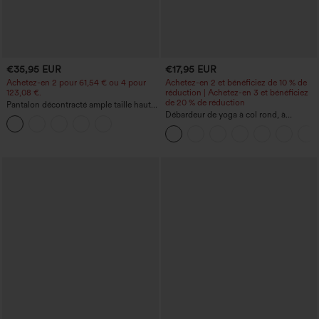
€35,95 EUR
€17,95 EUR
Achetez-en 2 pour 61,54 € ou 4 pour
Achetez-en 2 et bénéficiez de 10 % de
123,08 €.
réduction | Achetez-en 3 et bénéficiez
de 20 % de réduction
Pantalon décontracté ample taille haute
à jambes larges, avec poches
Débardeur de yoga à col rond, à
fronces, effet rafraîchissant - UPF50+