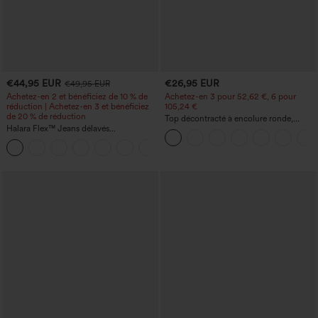
€44,95 EUR
€26,95 EUR
€49,95 EUR
Achetez-en 2 et bénéficiez de 10 % de
Achetez-en 3 pour 52,62 €, 6 pour
réduction | Achetez-en 3 et bénéficiez
105,24 €
de 20 % de réduction
Top décontracté à encolure ronde,
Halara Flex™ Jeans délavés
manches chauve-souris et coupe ample
décontractés, coupe baggy à jambe
+5
large, taille basse asymétrique, poches
zippées