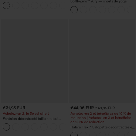
taille haute sculptants — rehaussement
SoftlyZero™ Airy — shorts de yoga
+15
fessier, maintien du ventre, avec poche
super taille haute 2-en-1 InstantCool
avec poches
€31,95 EUR
€44,95 EUR
€49,95 EUR
Achetez-en 2, le 3e est offert
Achetez-en 2 et bénéficiez de 10 % de
réduction | Achetez-en 3 et bénéficiez
Pantalon décontracté taille haute à
de 20 % de réduction
cordon, coupe large en mélange de lin,
+5
avec poches
Halara Flex™ Salopette décontractée en
denim lavé à encolure en V avec poche