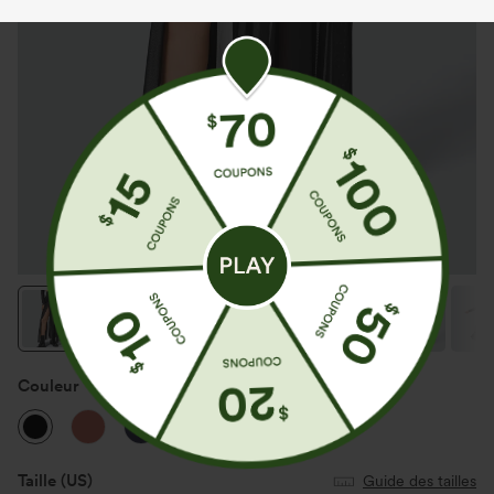
Couleur
Noir
Taille
(US)
Guide des tailles