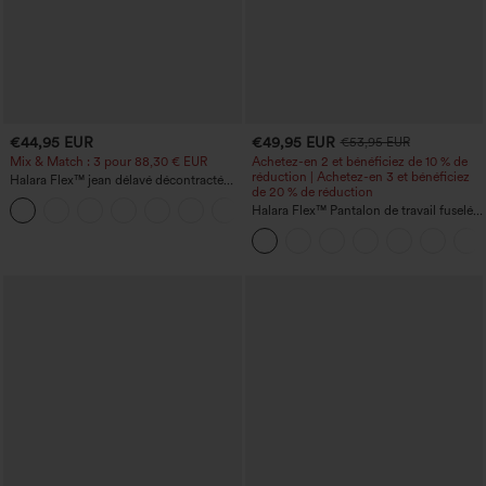
€44,95 EUR
€49,95 EUR
€53,95 EUR
Mix & Match : 3 pour 88,30 € EUR
Achetez-en 2 et bénéficiez de 10 % de
réduction | Achetez-en 3 et bénéficiez
Halara Flex™ jean délavé décontracté
de 20 % de réduction
taille haute à poches, coupe baggy à
+2
jambe large
Halara Flex™ Pantalon de travail fuselé,
uni, taille haute, avec poches