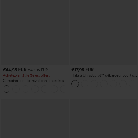
€44,95 EUR
€17,95 EUR
€49,95 EUR
Achetez-en 2, le 3e est offert
Halara UltraSculpt™ débardeur court de
yoga dos nu torsadé à bretelles doubles
Combinaison de travail sans manches à
encolure bateau, côtés noués, toucher
+8
frais, rayée, avec poches — Édition Easy
Peezy