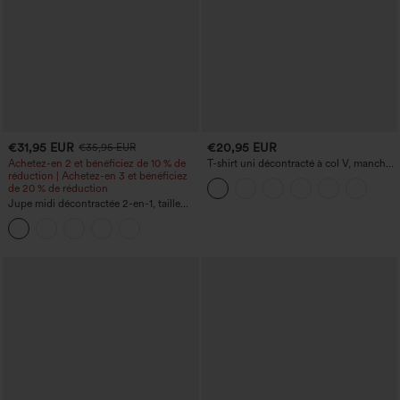
€31,95 EUR
€20,95 EUR
€35,95 EUR
Achetez-en 2 et bénéficiez de 10 % de
T-shirt uni décontracté à col V, manches
réduction | Achetez-en 3 et bénéficiez
courtes et fronces
de 20 % de réduction
Jupe midi décontractée 2-en-1, taille
haute à effet gainant, froncée avec
ourlet arrondi, en polaire et PU