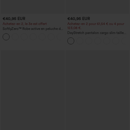
€40,95 EUR
€40,95 EUR
Achetez-en 2, le 3e est offert
Achetez-en 2 pour 61,54 € ou 4 pour
123,08 €.
SoftlyZero™ Robe active en peluche dos
nu — Édition Hyper Facile
DayStretch pantalon cargo slim taille
+29
haute, poches zippées, uni