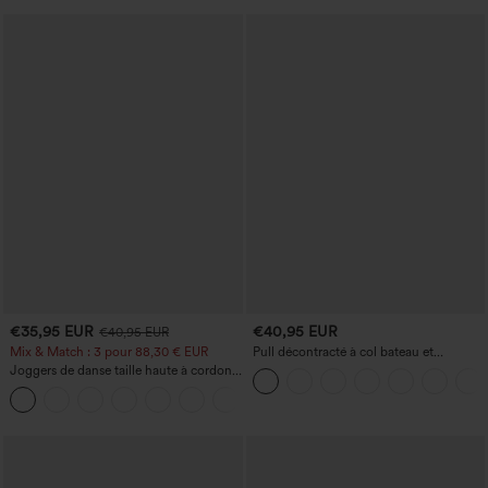
€35,95 EUR
€40,95 EUR
€40,95 EUR
Mix & Match : 3 pour 88,30 € EUR
Pull décontracté à col bateau et
manches chauve-souris
Joggers de danse taille haute à cordon,
effet froncé, coupe fuselée, à séchage
rapide et toucher frais, avec poches —
UPF40+