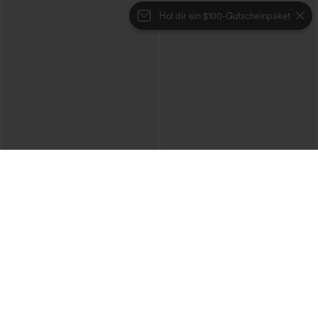
Hol dir ein $100-Gutscheinpaket
€35,95 EUR
€44,95 EUR
€44,95 EUR
Kaufen Sie 2 Stück für 61,54 € oder 4
Mix & Match: 3 für 88,30 €
Stück für 123,08 €.
Halara Flex™ hoch taillierte Baggy-
Halara Flex™ Jeans mit hohem Bund
Jeans mit Taschen, weitem Bein,
und Taschen, gewaschener, lässiger
stonewashed, lässig
+5
Bootcut