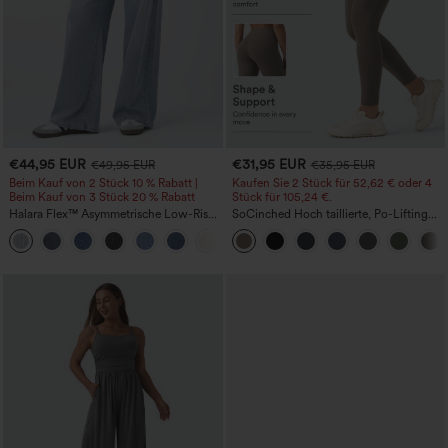
€44,95 EUR
€31,95 EUR
€49,95 EUR
€35,95 EUR
Beim Kauf von 2 Stück 10 % Rabatt |
Kaufen Sie 2 Stück für 52,62 € oder 4
Beim Kauf von 3 Stück 20 % Rabatt
Stück für 105,24 €.
Halara Flex™ Asymmetrische Low-Rise-
SoCinched Hoch taillierte, Po-Lifting
Jeans mit Reißverschlusstaschen,
7/8-Trainingsleggings mit
+5
Baggy-Stil, weitem Bein, gewaschen,
Bauchkontrolle und Seitentaschen
lässig