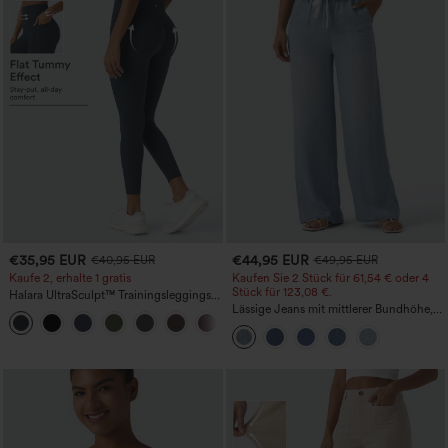
€35,95 EUR
€44,95 EUR
€40,95 EUR
€49,95 EUR
Kaufe 2, erhalte 1 gratis
Kaufen Sie 2 Stück für 61,54 € oder 4
Stück für 123,08 €.
Halara UltraSculpt™ Trainingsleggings
mit hohem Bund – raffende Push-up-
Lässige Jeans mit mittlerer Bundhöhe,
+11
Po-Form, Bauchkontrolle, Taschen und
Kordelzug und Taschen
formende Passform