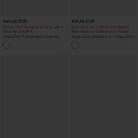
€40,95 EUR
€31,95 EUR
Kaufen Sie 2 Stück für 61,54 € oder 4
Beim Kauf von 2 Stück 10 % Rabatt |
Stück für 123,08 €.
Beim Kauf von 3 Stück 20 % Rabatt
Halara Flex™ DayStretch Hose mit
Super hoch taillierte 2-in-1-Yoga-Shorts
mittlerer Bundhöhe, seitlicher
mit Gesäßtasche und Seitentasche-
+12
Reißverschlusstasche und
längere Länge
Work‑Flare‑Schnitt