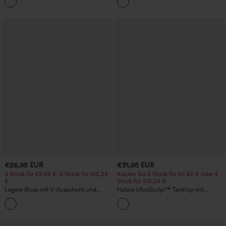
+16
Shorts 7" mit Taschen
€26,95 EUR
€31,95 EUR
3 Stück für 52,62 €, 6 Stück für 105,24
Kaufen Sie 2 Stück für 52,62 € oder 4
€
Stück für 105,24 €.
Legere Bluse mit V-Ausschnitt und
Halara UltraSculpt™ Tanktop mit
kurzen Puffärmeln
Rundhalsausschnitt und
geschwungenem Saum