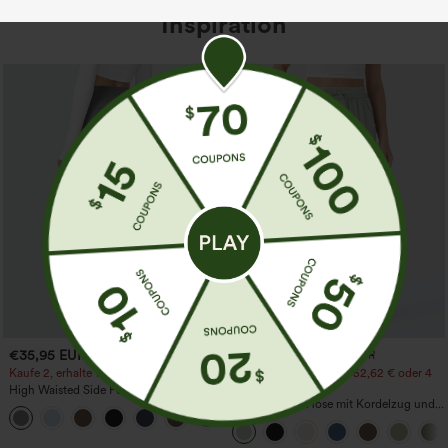
Inspiration
€35,95 EUR
€31,95 EUR
€35,95 EUR
Kaufe 2, erhalte 1 gratis
Kaufen Sie 2 Stück für 52,62 € oder 4
Stück für 105,24 €.
High Waisted Side Pocket Straight Leg
Work Pants
Hochtaillierte Hose mit Kordelzug und
+23
Taschen, weitem Bein, lässig und locker
in Leinenoptik