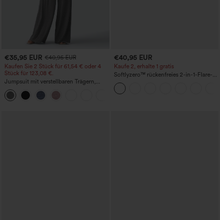
€35,95 EUR
€40,95 EUR
€40,95 EUR
Kaufen Sie 2 Stück für 61,54 € oder 4
Kaufe 2, erhalte 1 gratis
Stück für 123,08 €.
Softlyzero™ rückenfreies 2-in-1-Flare-
Jumpsuit mit verstellbaren Trägern,
Trainingskleid – Wannabe – Easy Peezy
gerafftem Detail, weitem Bein und
+10
meliertem Stoff, lässig, mit Taschen -
Easy Peezy