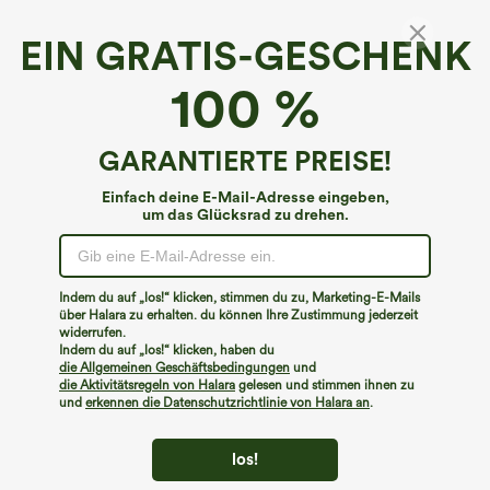
EIN GRATIS-GESCHENK
100 %
GARANTIERTE PREISE!
Einfach deine E-Mail-Adresse eingeben,
um das Glücksrad zu drehen.
Hoppla!
Wir können die von Ihnen gesuchte Seite nicht
Indem du auf „los!“ klicken, stimmen du zu, Marketing-E-Mails
finden.
über Halara zu erhalten. du können Ihre Zustimmung jederzeit
widerrufen.
Indem du auf „los!“ klicken, haben du
Mehr einkaufen
die Allgemeinen Geschäftsbedingungen
und
die Aktivitätsregeln von Halara
gelesen und stimmen ihnen zu
und
erkennen die Datenschutzrichtlinie von Halara an
.
los!