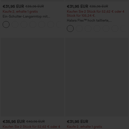
€31,95 EUR
€31,95 EUR
€35,95 EUR
€35,95 EUR
Kaufe 2, erhalte 1 gratis
Kaufen Sie 2 Stück für 52,62 € oder 4
Stück für 105,24 €.
Ein-Schulter-Langarmtop mit
Daumenloch, geschwungener Saum
Halara Flex™ hoch taillierte,
+3
(High-Low), schnell trocknend – Yoga-
figurformende Arbeitshose, die die Taille
Sporttop mit integriertem BH
schmaler wirken lässt, mit Taschen,
weitem Bein und Mikro-Waffelstruktur
€35,95 EUR
€31,95 EUR
€40,95 EUR
Kaufen Sie 2 Stück für 52,62 € oder 4
Kaufe 2, erhalte 1 gratis