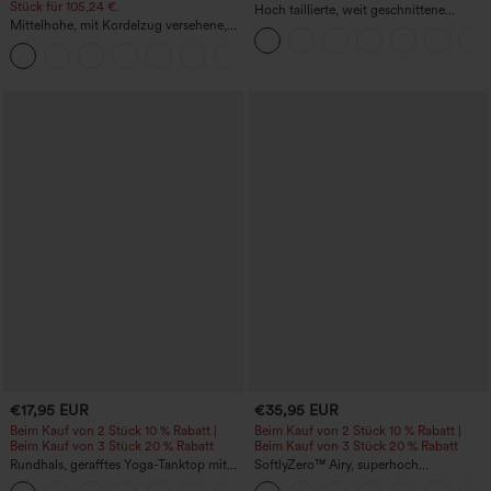
Stück für 105,24 €.
Hoch taillierte, weit geschnittene
Mittelhohe, mit Kordelzug versehene,
Freizeithose aus Leinenmischung mit
schnelltrocknende Golfhose mit schmal
Kordelzug und Taschen
+2
zulaufendem Schnitt, abgerundetem
Saum und Taschen – UPF 40+
€17,95 EUR
€35,95 EUR
Beim Kauf von 2 Stück 10 % Rabatt |
Beim Kauf von 2 Stück 10 % Rabatt |
Beim Kauf von 3 Stück 20 % Rabatt
Beim Kauf von 3 Stück 20 % Rabatt
Rundhals, gerafftes Yoga-Tanktop mit
SoftlyZero™ Airy, superhoch
Cool-Touch-Effekt – UPF50+
geschnittene 2-in-1 InstantCool Yoga-