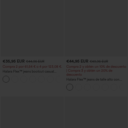
€35,95 EUR
€44,95 EUR
€44,95 EUR
€49,95 EUR
Compra 2 por 61,54 € o 4 por 123,08 €.
Compra 2 y obtén un 10% de descuento
| Compra 3 y obtén un 20% de
Halara Flex™ jeans bootcut casual
descuento
lavados, de talle alto y con bolsillos
+5
Halara Flex™ jeans de talle alto con
bolsillos, dobladillo enrollado, pierna
ancha y efecto lavado, estilo casual