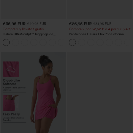
€35,95 EUR
€26,95 EUR
€40,95 EUR
€31,95 EUR
Compra 2 y llévate 1 gratis
Compra 2 por 52,62 € o 4 por 105,24 €.
Halara UltraSculpt™ leggings de
Pantalones Halara Flex™ de oficina
entrenamiento moldeadores de talle alto
anchos plisados de tiro alto con bolsillos
+11
con fruncido trasero que realza los
en tela tipo gofre
glúteos, control de abdomen y bolsillos