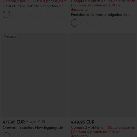
Compra 2 por 52,62 € o 4 por 105,24 €.
Compra 2 y obtén un 10% de descuento
| Compra 3 y obtén un 20% de
Halara UltraSculpt™ top deportivo sin
descuento
mangas con escote redondo y bajo
+11
curvo
Pantalones de trabajo holgados de talle
medio con bolsillos y pernera estilo
barril
Rebajas
€17,95 EUR
€49,95 EUR
€31,95 EUR
OneForm Seamless Flow leggings de
Compra 2 y obtén un 10% de descuento
yoga de talle alto con control abdominal
| Compra 3 y obtén un 20% de
y realce de glúteos
descuento