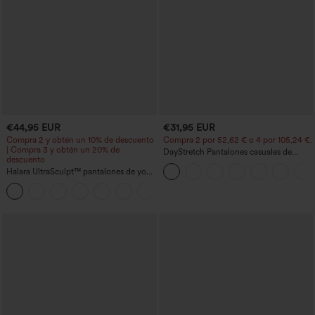
€44,95 EUR
€31,95 EUR
Compra 2 y obtén un 10% de descuento
Compra 2 por 52,62 € o 4 por 105,24 €.
| Compra 3 y obtén un 20% de
DayStretch Pantalones casuales de
descuento
cintura alta con pernera tipo barril y
Halara UltraSculpt™ pantalones de yoga
bolsillos
holgados de talle alto con control
abdominal, rayas color block y bolsillos