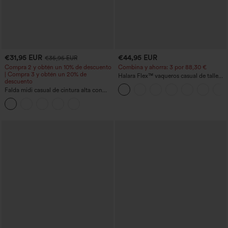
€31,95 EUR
€44,95 EUR
€35,95 EUR
Compra 2 y obtén un 10% de descuento
Combina y ahorra: 3 por 88,30 €
| Compra 3 y obtén un 20% de
Halara Flex™ vaqueros casual de talle
descuento
alto con bolsillos, estilo baggy de pierna
Falda midi casual de cintura alta con
ancha, efecto lavado
control abdominal, fruncida, bajo curvo,
2 en 1 en forro polar y PU