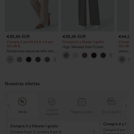
€35,95 EUR
€35,95 EUR
€44,95
Compra 2 por 61,54 € o 4 por
Compra 2 y llévate 1 gratis
Compra 2 
123,08 €.
123,08 €.
High Waisted Side Pocket
Pantalones casual de talle alto y
Straight Leg Work Pants
Jeans cas
pierna recta con tacto de lino y
cordón y 
+5
bolsillos
Nuestras ofertas
Cupón
is
Venta
Regalos gratis
Envío gratis
especial
Compra 2 y llévat
Compra 3 y llévate 1 gratis
Compra 3 por 2, Co
Compra 4 por 3, compra 8 por 6
Compra 9 por 6