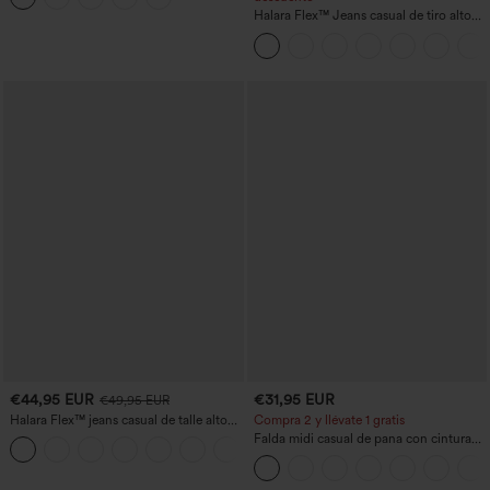
Halara Flex™ Jeans casual de tiro alto
con control abdominal, pernera ancha y
bolsillos
€44,95 EUR
€31,95 EUR
€49,95 EUR
Halara Flex™ jeans casual de talle alto
Compra 2 y llévate 1 gratis
con bolsillos, pierna recta y lavados
Falda midi casual de pana con cintura
+3
media y bolsillo lateral frontal con
solapa