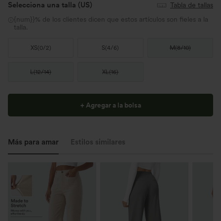
Selecciona una talla
(US)
Tabla de tallas
{num}}% de los clientes dicen que estos artículos son fieles a la
talla.
XS
(
0/2
)
S
(
4/6
)
M
(
8/10
)
L
(
12/14
)
XL
(
16
)
+ Agregar a la bolsa
Más para amar
Estilos similares