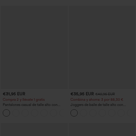
pierna ancha en micro‑waffle
€31,95 EUR
€35,95 EUR
€40,95 EUR
Compra 2 y llévate 1 gratis
Combina y ahorra: 3 por 88,30 €
Pantalones casual de talle alto con
Joggers de baile de talle alto con
cordón, pernera ancha, en mezcla de
cordón, fruncidos, corte cónico, secado
+5
lino y con bolsillos
rápido, tacto fresco y bolsillos - UPF40+