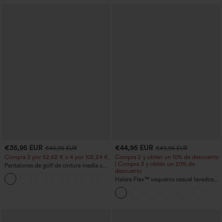
€35,95 EUR
€44,95 EUR
€40,95 EUR
€49,95 EUR
Compra 2 por 52,62 € o 4 por 105,24 €.
Compra 2 y obtén un 10% de descuento
| Compra 3 y obtén un 20% de
Pantalones de golf de cintura media con
descuento
cordón, dobladillo curvo, secado rápido,
+2
de corte cónico y con bolsillos - UPF40+
Halara Flex™ vaqueros casual lavados
asimétricos de tiro bajo con bolsillos
con cremallera, corte baggy y pierna
ancha