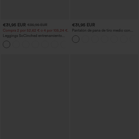
€31,95 EUR
€31,95 EUR
€35,95 EUR
Compra 2 por 52,62 € o 4 por 105,24 €.
Pantalón de pana de tiro medio con
cremallera
Leggings SoCinched entrenamiento
moldeador abdomen bolsillo lateral tiro
+16
alto