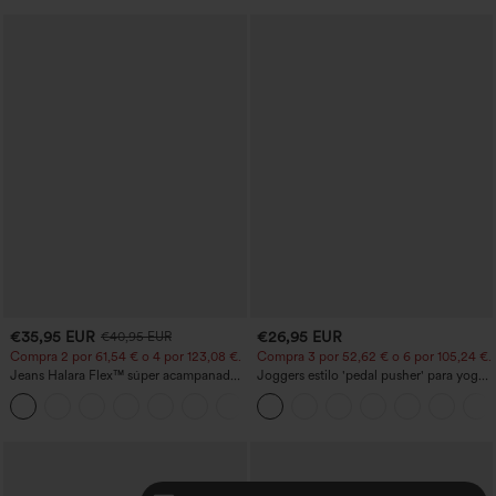
€35,95 EUR
€26,95 EUR
€40,95 EUR
Compra 2 por 61,54 € o 4 por 123,08 €.
Compra 3 por 52,62 € o 6 por 105,24 €.
Jeans Halara Flex™ súper acampanado
Joggers estilo 'pedal pusher' para yoga
elástico lavado bolsillo cruzado tiro alto
de talle alto, fruncidos y jaspeados, con
+1
bolsillos