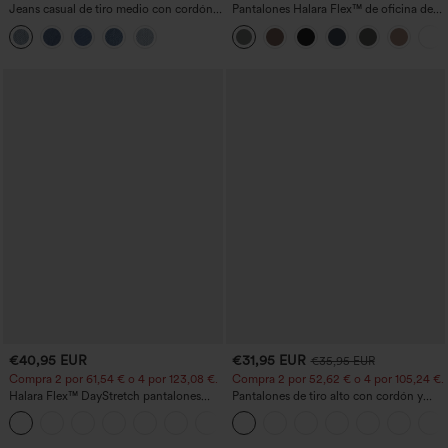
Jeans casual de tiro medio con cordón y
Pantalones Halara Flex™ de oficina de
bolsillos
tiro alto ligeramente acampanados con
bolsillos
€40,95 EUR
€31,95 EUR
€35,95 EUR
Compra 2 por 61,54 € o 4 por 123,08 €.
Compra 2 por 52,62 € o 4 por 105,24 €.
Halara Flex™ DayStretch pantalones
Pantalones de tiro alto con cordón y
acampanados de trabajo de tiro medio
bolsillos, pernera ancha, holgados y de
+12
con bolsillo lateral con cremallera
estilo casual con tacto de lino.