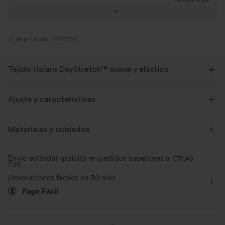
ID de producto: 02741736
Tejido Halara DayStretch™ suave y elástico
Comodidad y bienestar, con una textura suave, elástica y transpirable,
ideal para cualquier actividad.
Ajuste y características
Elástico en cuatro direcciones
Transpirable
Cintura plana
Bolsillo con solapa
Con bolsillos
Materiales y cuidados
Fácil de poner
Oficina
22,8 cm
Tiro alto
Suave
Evacua la humedad
Envío estándar gratuito en pedidos superiores a
€70,46
EUR
Skinny
Elasticidad alta
Elástico en 4 direcciones
Recuperación mejorada de las arrugas
Devoluciones fáciles en 30 días
Pago Fácil