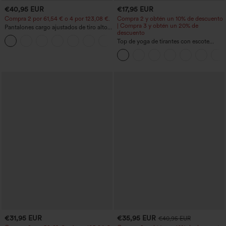
€40,95 EUR
€17,95 EUR
Compra 2 por 61,54 € o 4 por 123,08 €.
Compra 2 y obtén un 10% de descuento
| Compra 3 y obtén un 20% de
Pantalones cargo ajustados de tiro alto
descuento
con múltiples bolsillos y cremallera con
+10
botones
Top de yoga de tirantes con escote
redondo, fruncido y tacto fresco -
UPF50+
€31,95 EUR
€35,95 EUR
€40,95 EUR