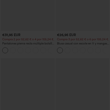
€31,95 EUR
€26,95 EUR
Compra 2 por 52,62 € o 4 por 105,24 €.
Compra 3 por 52,62 € o 6 por 105,24 €.
Pantalones pierna recta múltiple bolsillo
Blusa casual con escote en V y mangas
botón tiro alto
cortas abullonadas
+23