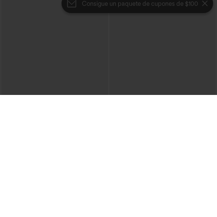
Consigue un paquete de cupones de $100
€35,95 EUR
€35,95 EUR
Combina y ahorra: 3 por 88,30 €
Compra 2 por 61,54 € o 4 por 123,08 €.
Pantalones cropped de talle alto con
Vestido camisero casual midi con cuello,
bolsillos con cremallera y efecto lino
mangas casquillo, cinturón, dobladillo
+7
curvo con abertura y bolsillos