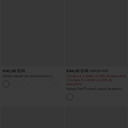
€40,95 EUR
€44,95 EUR
€49,95 EUR
Jersey casual con escote barco y
Compra 2 y obtén un 10% de descuento
mangas murciélago
| Compra 3 y obtén un 20% de
+1
descuento
Halara Flex™ overol casual de denim
lavado con escote en V y bolsillos