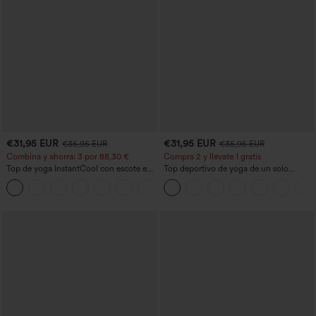
€31,95 EUR
€31,95 EUR
€35,95 EUR
€35,95 EUR
Combina y ahorra: 3 por 88,30 €
Compra 2 y llévate 1 gratis
Top de yoga InstantCool con escote en
Top deportivo de yoga de un solo
U y bajo curvado - UPF50+
hombro, manga larga con agujero para
el pulgar, dobladillo curvo estilo high-
low (frente más corto, espalda más
larga), de secado rápido, con sujetador
incorporado