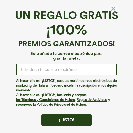
UN REGALO GRATIS
Halara DayStretch*
¡100%
Shorts tipo biker de trabajo con cintura alta y
bolsillos 8''
4.9
(
23
)
PREMIOS GARANTIZADOS!
€31,95 EUR
Solo añade tu correo electrónico para
girar la ruleta.
Al hacer clic en "¡LISTO!", aceptas recibir correos electrónicos de
marketing de Halara. Puedes cancelar la suscripción en cualquier
momento.
Al hacer clic en "¡LISTO!", has leído y aceptas
los Términos y Condiciones de Halara
,
Reglas de Actividad
y
reconoces la Política de Privacidad de Halara
.
¡LISTO!