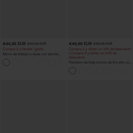
€44,95 EUR
€49,95 EUR
€49,95 EUR
€53,95 EUR
Compra 2 y llévate 1 gratis
Compra 2 y obtén un 10% de descuento
| Compra 3 y obtén un 20% de
Mono de trabajo a rayas con escote
descuento
barco, sin mangas, lazo lateral, tacto
+8
Cool Touch y bolsillos - Edición Easy
Pantalón de traje cónico de tiro alto con
Peezy
bolsillos