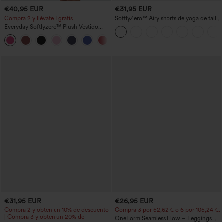
€40,95 EUR
€31,95 EUR
Compra 2 y llévate 1 gratis
SoftlyZero™ Airy shorts de yoga de talle
alto, fruncidos, InstantCool, 3'' con
Everyday Softlyzero™ Plush Vestido
bolsillos
deportivo sin espalda 2 en 1
+29
acampanado -Wannabe -Easy Peezy
€31,95 EUR
€26,95 EUR
Compra 2 y obtén un 10% de descuento
Compra 3 por 52,62 € o 6 por 105,24 €.
| Compra 3 y obtén un 20% de
OneForm Seamless Flow – Leggings de