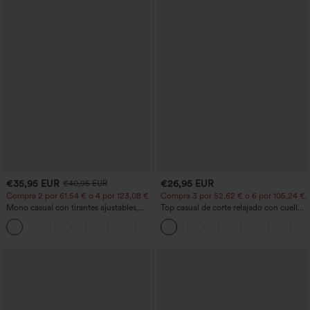
€35,95 EUR
€26,95 EUR
€40,95 EUR
Compra 2 por 61,54 € o 4 por 123,08 €.
Compra 3 por 52,62 € o 6 por 105,24 €.
Mono casual con tirantes ajustables,
Top casual de corte relajado con cuello
fruncidos, pierna ancha, tejido jaspeado
redondo y mangas murciélago.
+10
y bolsillos - Easy Peezy