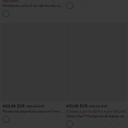
descuento
yoga sin costuras, tiro medio, control de
Pantalones cortos 2 en 1 de tiro alto con
abdomen y realce de glúteos
bolsillo interior y trasero
+25
€53,95 EUR
€31,95 EUR
€62,95 EUR
€35,95 EUR
Pantalones deportivos casual en French
Compra 2 por 52,62 € o 4 por 105,24 €.
terry con estampado denim, tiro medio,
Halara Flex™ Pantalones de trabajo de
estilo jeans y bolsillos
talle alto, moldeadores del cuerpo, que
estilizan la cintura, con bolsillos, de