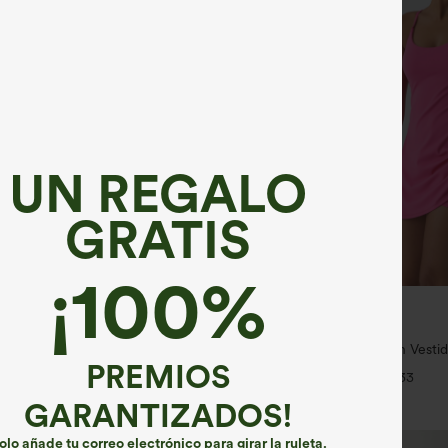
UN REGALO
GRATIS
¡100%
€40,95 EUR
ate 1 gratis
Compra 2 y llévate 1 gratis
ra Flex™ de oficina de tiro alto
Everyday Softlyzero™ Plush Vestid
ampanados con bolsillos
espalda 2 en 1 acampanado -Wann
PREMIOS
+17
+33
Peezy
GARANTIZADOS!
olo añade tu correo electrónico para girar la ruleta.