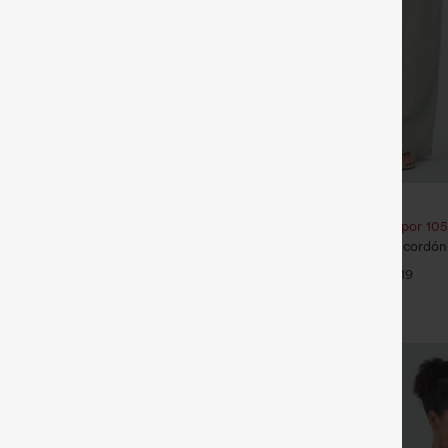
€31,95 EUR
€35,95 EUR
2,62 € o 6 por 105,24 €.
Compra 2 por 52,62 € o 4 por 105
orte relajado con cuello redondo y
Pantalones de tiro alto con cordón y
lago.
pernera ancha, holgados y de estil
+5
+19
tacto de lino.