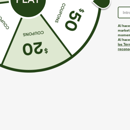
Al hace
marketi
momen
Al hace
los Tér
reconoc
€31,95 EUR
€31,95 EUR
Compra 2 y llévate 1 gratis
Compra 2 por 5
Pantalones casual de talle alto con cordón,
Falda-Lucid ten