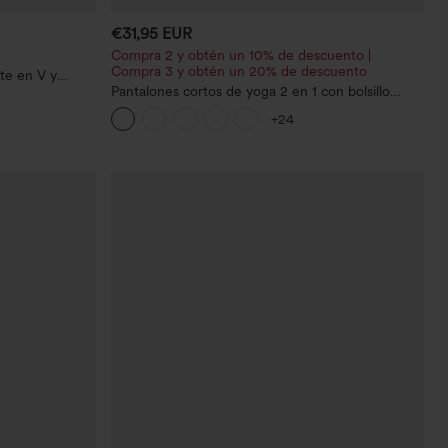
€31,95 EUR
Compra 2 y obtén un 10% de descuento |
Compra 3 y obtén un 20% de descuento
te en V y
gas
Pantalones cortos de yoga 2 en 1 con bolsillo
trasero de talle muy alto y bolsillo lateral oculto
+24
de 5&#39;&#39; de longitud más larga