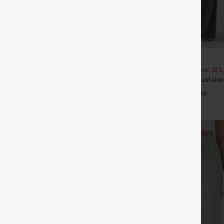
€35,95 EUR
€40,95 EUR
ate 1 gratis
Compra 2 por 61,54 € o 4 por 123
ide Pocket Straight Leg Work
Mono casual con tirantes ajustable
pierna ancha, tejido jaspeado y bols
+27
+14
Peezy