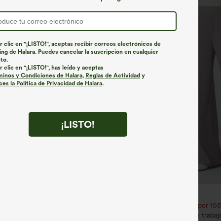
r clic en "¡LISTO!", aceptas recibir correos electrónicos de
ng de Halara. Puedes cancelar la suscripción en cualquier
to.
r clic en "¡LISTO!", has leído y aceptas
minos y Condiciones de Halara
,
Reglas de Actividad
y
es la Política de Privacidad de Halara
.
¡LISTO!
€31,95 EUR
€35,95 EUR
2,62 € o 4 por 105,24 €.
Compra 2 por 52,62 € o 4 por 105
is Softlyzero™ Airy cruzado tacto
Halara Flex™ Pantalones de trabajo 