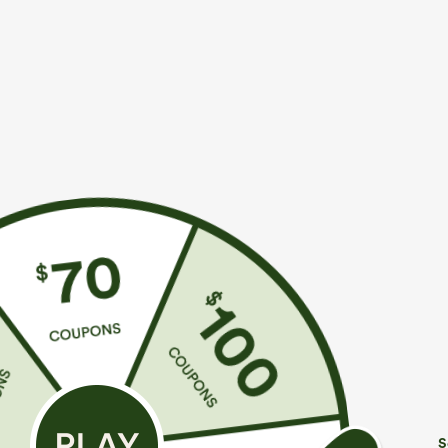
€31,95 EUR
€31,95 EUR
Compra 2 por 52,62 € o 4 por 105,24 €.
Compra 2 y llév
Pantalones pierna recta múltiple bolsillo botón
Pantalones Hala
tiro alto
ligeramente ac
+27
S