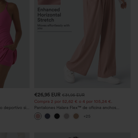
€26,95 EUR
€31,95 EUR
Compra 2 por 52,62 € o 4 por 105,24 €.
o deportivo sin
Pantalones Halara Flex™ de oficina anchos
abe -Easy
plisados de tiro alto con bolsillos en tela tipo
+25
gofre