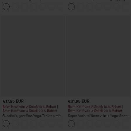
Daumenloch, geschwungener Saum
mit hohem Bund – raffende Push-up-
+3
(High-Low), schnell trocknend – Yoga-
Po-Form, Bauchkontrolle, Taschen und
Sporttop mit integriertem BH
formende Passform
€17,95 EUR
€31,95 EUR
Beim Kauf von 2 Stück 10 % Rabatt |
Beim Kauf von 2 Stück 10 % Rabatt |
Beim Kauf von 3 Stück 20 % Rabatt
Beim Kauf von 3 Stück 20 % Rabatt
Rundhals, gerafftes Yoga-Tanktop mit
Super hoch taillierte 2-in-1-Yoga-Shorts
Cool-Touch-Effekt – UPF50+
mit Gesäßtasche und Seitentasche-
+16
längere Länge