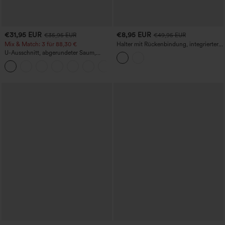
€31,95 EUR
€8,95 EUR
€35,95 EUR
€49,95 EUR
Mix & Match: 3 für 88,30 €
Halter mit Rückenbindung, integrierter
BH, Bodycon, Vichy-Karo, Mikromini
U-Ausschnitt, abgerundeter Saum,
Resortkleid
InstantCool Yoga-Trägertop – UPF50+