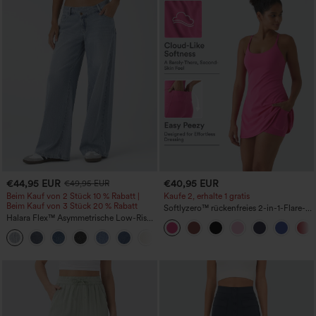
€44,95 EUR
€40,95 EUR
€49,95 EUR
Beim Kauf von 2 Stück 10 % Rabatt |
Kaufe 2, erhalte 1 gratis
Beim Kauf von 3 Stück 20 % Rabatt
Softlyzero™ rückenfreies 2-in-1-Flare-
Halara Flex™ Asymmetrische Low-Rise-
Trainingskleid – Wannabe – Easy Peezy
Jeans mit Reißverschlusstaschen,
+5
Baggy-Stil, weitem Bein, gewaschen,
lässig