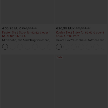
€35,95 EUR
€26,95 EUR
€40,95 EUR
€31,95 EUR
Kaufen Sie 2 Stück für 52,62 € oder 4
Kaufen Sie 2 Stück für 52,62 € oder 4
Stück für 105,24 €.
Stück für 105,24 €.
Mittelhohe, mit Kordelzug versehene,
Halara Flex™ Dehnbare Stoffhose mit
schnelltrocknende Golfhose mit schmal
hohem Bund, Waffelmuster,
+2
zulaufendem Schnitt, abgerundetem
Seitentaschen und weitem Bein
Saum und Taschen – UPF 40+
Sale