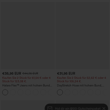
€35,95 EUR
€31,95 EUR
€44,95 EUR
Kaufen Sie 2 Stück für 61,54 € oder 4
Kaufen Sie 2 Stück für 52,62 € oder 4
Stück für 123,08 €.
Stück für 105,24 €.
Halara Flex™ Jeans mit hohem Bund
DayStretch Hose mit hohem Bund,
und Taschen, gewaschener, lässiger
Barrel-Leg und Taschen
+5
Bootcut
Hol dir ein $100-Gutscheinpaket