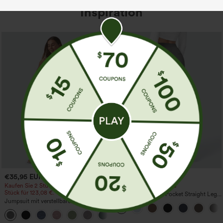
Inspiration
€35,95 EUR
€35,95 EUR
€40,95 EUR
Kaufen Sie 2 Stück für 61,54 € oder 4
Kaufe 2, erhalte 1 gratis
Stück für 123,08 €.
High Waisted Side Pocket Straight Leg
Jumpsuit mit verstellbaren Trägern,
Work Pants
gerafftem Detail, weitem Bein und
+10
meliertem Stoff, lässig, mit Taschen -
Easy Peezy