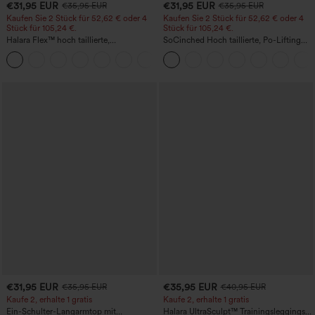
€31,95 EUR
€31,95 EUR
€35,95 EUR
€35,95 EUR
Kaufen Sie 2 Stück für 52,62 € oder 4
Kaufen Sie 2 Stück für 52,62 € oder 4
Stück für 105,24 €.
Stück für 105,24 €.
Halara Flex™ hoch taillierte,
SoCinched Hoch taillierte, Po-Lifting
figurformende Arbeitshose, die die Taille
7/8-Trainingsleggings mit
+10
schmaler wirken lässt, mit Taschen,
Bauchkontrolle und Seitentaschen
weitem Bein und Mikro-Waffelstruktur
€31,95 EUR
€35,95 EUR
€35,95 EUR
€40,95 EUR
Kaufe 2, erhalte 1 gratis
Kaufe 2, erhalte 1 gratis
Ein-Schulter-Langarmtop mit
Halara UltraSculpt™ Trainingsleggings