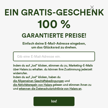
EIN GRATIS-GESCHENK
100 %
GARANTIERTE PREISE!
Einfach deine E-Mail-Adresse eingeben,
um das Glücksrad zu drehen.
Hoppla!
Wir können die von Ihnen gesuchte Seite nicht
Indem du auf „los!“ klicken, stimmen du zu, Marketing-E-Mails
finden.
über Halara zu erhalten. du können Ihre Zustimmung jederzeit
widerrufen.
Indem du auf „los!“ klicken, haben du
Mehr einkaufen
die Allgemeinen Geschäftsbedingungen
und
die Aktivitätsregeln von Halara
gelesen und stimmen ihnen zu
und
erkennen die Datenschutzrichtlinie von Halara an
.
los!