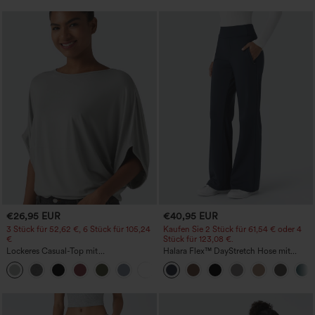
€26,95 EUR
€40,95 EUR
3 Stück für 52,62 €, 6 Stück für 105,24
Kaufen Sie 2 Stück für 61,54 € oder 4
€
Stück für 123,08 €.
Lockeres Casual-Top mit
Halara Flex™ DayStretch Hose mit
Rundhalsausschnitt und
mittlerer Bundhöhe, seitlicher
+1
Fledermausärmeln
Reißverschlusstasche und
Work‑Flare‑Schnitt