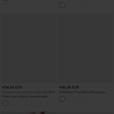
redondo, sujetador integrado, sin
mangas y bajo con volantes
€35,95 EUR
€40,95 EUR
Compra 2 por 61,54 € o 4 por 123,08 €.
SoftlyZero™ QuickDry Shorts para
correr 2 en 1 de 5'' con bolsillos — talle
Falda mini bodycon de ante estilo
alto, control de abdomen, puntos
crossover, talle alto, 2 en 1, dobladillo
reflectantes y dobladillo cruzado
con flecos, para fiesta