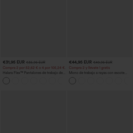
€31,95 EUR
€44,95 EUR
€35,95 EUR
€49,95 EUR
Compra 2 por 52,62 € o 4 por 105,24 €.
Compra 2 y llévate 1 gratis
Halara Flex™ Pantalones de trabajo de
Mono de trabajo a rayas con escote
talle alto, moldeadores del cuerpo, que
barco, sin mangas, lazo lateral, tacto
+10
estilizan la cintura, con bolsillos, de
Cool Touch y bolsillos - Edición Easy
pierna ancha en micro‑waffle
Peezy