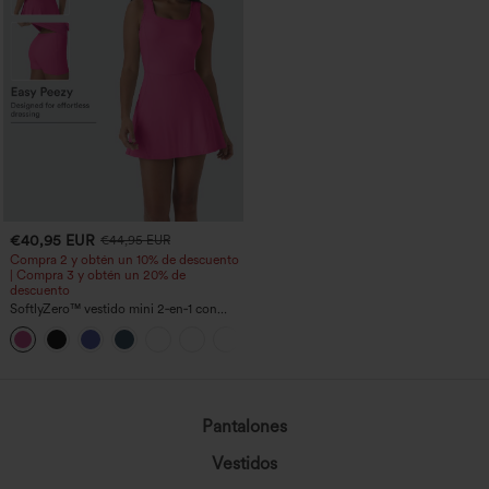
€40,95 EUR
€44,95 EUR
Compra 2 y obtén un 10% de descuento
| Compra 3 y obtén un 20% de
descuento
SoftlyZero™ vestido mini 2‑en‑1 con
escote en U aireado y bolsillos,
+9
InstantCool, para baile y actividad —
facilísimo
Pantalones
Vestidos