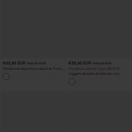
€53,95 EUR
€35,95 EUR
€62,95 EUR
€40,95 EUR
Pantalones deportivos casual en French
Combina y ahorra: 3 por 88,30 €
terry con estampado denim, tiro medio,
Joggers de baile de talle alto con
estilo jeans y bolsillos
cordón, fruncidos, corte cónico, secado
rápido, tacto fresco y bolsillos - UPF40+