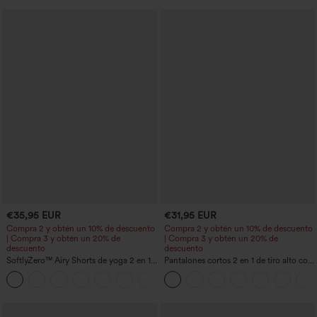
€35,95 EUR
€31,95 EUR
Compra 2 y obtén un 10% de descuento
Compra 2 y obtén un 10% de descuento
| Compra 3 y obtén un 20% de
| Compra 3 y obtén un 20% de
descuento
descuento
SoftlyZero™ Airy Shorts de yoga 2 en 1
Pantalones cortos 2 en 1 de tiro alto con
InstantCool de talle súper alto, 7" con
bolsillo interior y trasero
+23
bolsillos