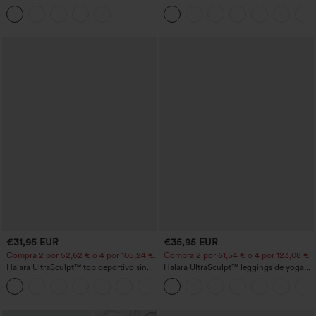
yoga sin costuras, tiro medio, control de
hombro, manga larga con agujero para
abdomen y realce de glúteos
el pulgar, dobladillo curvo estilo high-
low (frente más corto, espalda más
larga), de secado rápido, con sujetador
incorporado
€31,95 EUR
€35,95 EUR
Compra 2 por 52,62 € o 4 por 105,24 €.
Compra 2 por 61,54 € o 4 por 123,08 €.
Halara UltraSculpt™ top deportivo sin
Halara UltraSculpt™ leggings de yoga
mangas con escote redondo y bajo
bootcut de talle alto con control
+11
curvo
abdominal, efecto moldeador y bolsillos