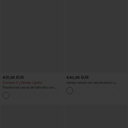
€31,95 EUR
€40,95 EUR
Compra 2 y llévate 1 gratis
Jersey casual con escote barco y
mangas murciélago
Pantalones casual de talle alto con
cordón, pernera ancha, en mezcla de
+5
lino y con bolsillos