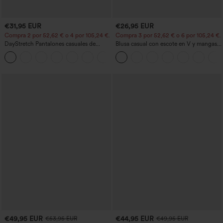
€31,95 EUR
€26,95 EUR
Compra 2 por 52,62 € o 4 por 105,24 €.
Compra 3 por 52,62 € o 6 por 105,24 €.
DayStretch Pantalones casuales de
Blusa casual con escote en V y mangas
cintura alta con pernera tipo barril y
cortas abullonadas
+5
bolsillos
€49,95 EUR
€44,95 EUR
€53,95 EUR
€49,95 EUR