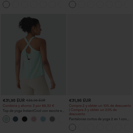
entrenamiento moldeadores de talle alto
anchos plisados de tiro alto con bolsillos
+12
con fruncido trasero que realza los
en tela tipo gofre
glúteos, control de abdomen y bolsillos
€31,95 EUR
€31,95 EUR
€35,95 EUR
Combina y ahorra: 3 por 88,30 €
Compra 2 y obtén un 10% de descuento
| Compra 3 y obtén un 20% de
Top de yoga InstantCool con escote en
descuento
U y bajo curvado - UPF50+
Pantalones cortos de yoga 2 en 1 con
bolsillo trasero de talle muy alto y
bolsillo lateral oculto de 5&#39;&#39;
de longitud más larga