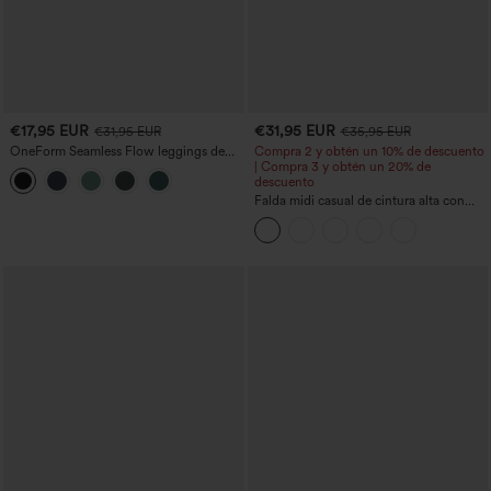
€17,95 EUR
€31,95 EUR
€31,95 EUR
€35,95 EUR
OneForm Seamless Flow leggings de
Compra 2 y obtén un 10% de descuento
yoga de talle alto con control abdominal
| Compra 3 y obtén un 20% de
y realce de glúteos
descuento
Falda midi casual de cintura alta con
control abdominal, fruncida, bajo curvo,
2 en 1 en forro polar y PU