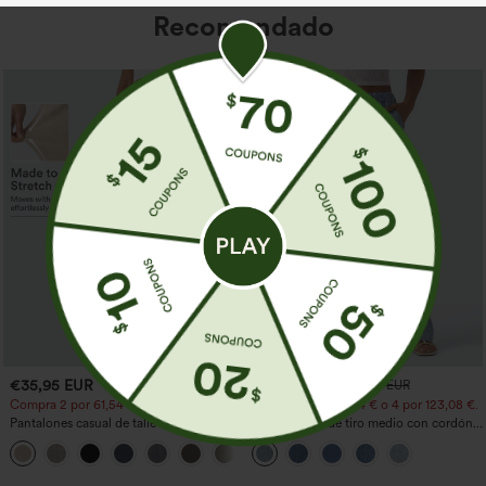
Recomendado
€35,95 EUR
€44,95 EUR
€49,95 EUR
Compra 2 por 61,54 € o 4 por 123,08 €.
Compra 2 por 61,54 € o 4 por 123,08 €.
Pantalones casual de talle alto y pierna
Jeans casual de tiro medio con cordón y
recta con tacto de lino y bolsillos
bolsillos
+5