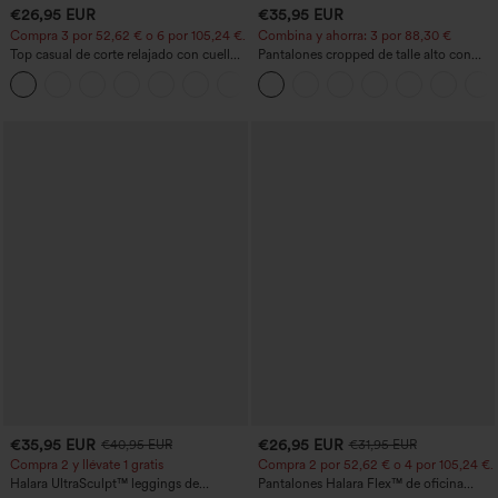
€26,95 EUR
€35,95 EUR
Compra 3 por 52,62 € o 6 por 105,24 €.
Combina y ahorra: 3 por 88,30 €
Top casual de corte relajado con cuello
Pantalones cropped de talle alto con
redondo y mangas murciélago.
bolsillos con cremallera y efecto lino
+1
€35,95 EUR
€26,95 EUR
€40,95 EUR
€31,95 EUR
Compra 2 y llévate 1 gratis
Compra 2 por 52,62 € o 4 por 105,24 €.
Halara UltraSculpt™ leggings de
Pantalones Halara Flex™ de oficina