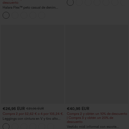
descuento
transpirables, 3'' con bolsillos
Halara Flex™ peto casual de denim
lavado con escote cuadrado y bolsillos
€26,95 EUR
€40,95 EUR
€31,95 EUR
Compra 2 por 52,62 € o 4 por 105,24 €.
Compra 2 y obtén un 10% de descuento
| Compra 3 y obtén un 20% de
Leggings con cintura en V y tiro alto
descuento
acampanados
Vestido midi informal con escote