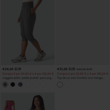
€26,95 EUR
€31,95 EUR
€40,95 EUR
Compra 3 por 52,62 € o 6 por 105,24 €.
Compra 2 por 52,62 € o 4 por 105,24 €.
Joggers estilo 'pedal pusher' para yoga
Top de un solo hombro con manga
de talle alto, fruncidos y jaspeados, con
corta, dobladillo curvo high‑low,
+4
bolsillos
sujetador integrado y estampado de
lunares, estilo casual