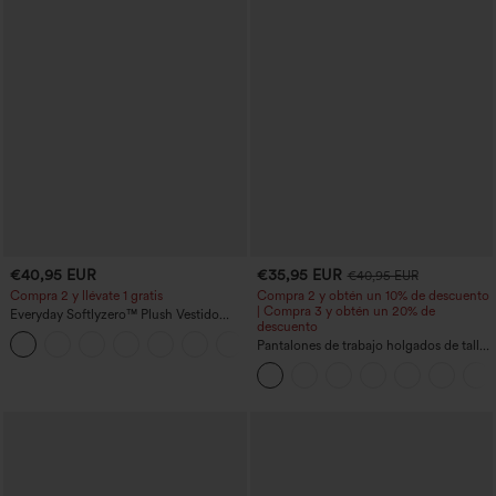
€40,95 EUR
€35,95 EUR
€40,95 EUR
Compra 2 y llévate 1 gratis
Compra 2 y obtén un 10% de descuento
| Compra 3 y obtén un 20% de
Everyday Softlyzero™ Plush Vestido
descuento
deportivo sin espalda 2 en 1
+29
acampanado -Wannabe -Easy Peezy
Pantalones de trabajo holgados de talle
medio con bolsillos y pernera estilo
barril