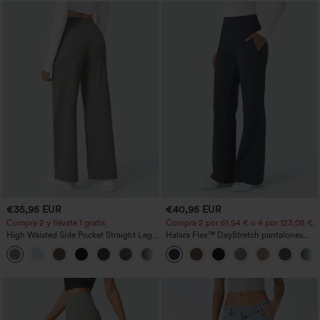
€35,95 EUR
€40,95 EUR
Compra 2 y llévate 1 gratis
Compra 2 por 61,54 € o 4 por 123,08 €.
High Waisted Side Pocket Straight Leg
Halara Flex™ DayStretch pantalones
Work Pants
acampanados de trabajo de tiro medio
+23
con bolsillo lateral con cremallera