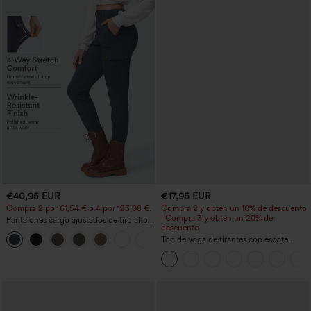
€40,95 EUR
€17,95 EUR
Compra 2 por 61,54 € o 4 por 123,08 €.
Compra 2 y obtén un 10% de descuento
| Compra 3 y obtén un 20% de
Pantalones cargo ajustados de tiro alto
descuento
con múltiples bolsillos y cremallera con
+10
botones
Top de yoga de tirantes con escote
redondo, fruncido y tacto fresco -
UPF50+