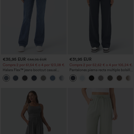
€35,95 EUR
€31,95 EUR
€44,95 EUR
Compra 2 por 61,54 € o 4 por 123,08 €.
Compra 2 por 52,62 € o 4 por 105,24 €.
Halara Flex™ jeans bootcut casual
Pantalones pierna recta múltiple bolsillo
lavados, de talle alto y con bolsillos
botón tiro alto
+5