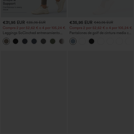
€31,95 EUR
€35,95 EUR
€35,95 EUR
€40,95 EUR
Compra 2 por 52,62 € o 4 por 105,24 €.
Compra 2 por 52,62 € o 4 por 105,24 €.
Leggings SoCinched entrenamiento
Pantalones de golf de cintura media con
moldeador abdomen bolsillo lateral tiro
cordón, dobladillo curvo, secado rápido,
+16
alto
de corte cónico y con bolsillos - UPF40+