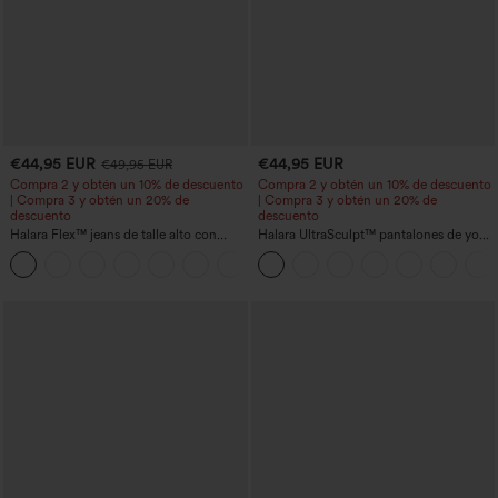
€44,95 EUR
€44,95 EUR
€49,95 EUR
Compra 2 y obtén un 10% de descuento
Compra 2 y obtén un 10% de descuento
| Compra 3 y obtén un 20% de
| Compra 3 y obtén un 20% de
descuento
descuento
Halara Flex™ jeans de talle alto con
Halara UltraSculpt™ pantalones de yoga
bolsillos, dobladillo enrollado, pierna
holgados de talle alto con control
+1
ancha y efecto lavado, estilo casual
abdominal, rayas color block y bolsillos