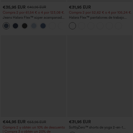
€35,95 EUR
€31,95 EUR
€40,95 EUR
Compra 2 por 61,54 € o 4 por 123,08 €.
Compra 2 por 52,62 € o 4 por 105,24 €.
Jeans Halara Flex™ súper acampanado
Halara Flex™ pantalones de trabajo
elástico lavado bolsillo cruzado tiro alto
cortos de talle alto con bolsillos y
+1
pernera cónica
€44,95 EUR
€31,95 EUR
€53,95 EUR
Compra 2 y obtén un 10% de descuento
SoftlyZero™ shorts de yoga 2-en-1
| Compra 3 y obtén un 20% de
InstantCool, talle alto cruzado, ligeros y