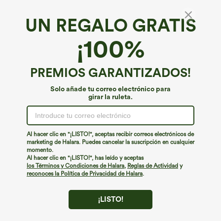
UN REGALO GRATIS
¡100%
PREMIOS GARANTIZADOS!
Solo añade tu correo electrónico para
girar la ruleta.
¡Ups!
No podemos encontrar la página que estás buscando.
Al hacer clic en "¡LISTO!", aceptas recibir correos electrónicos de
marketing de Halara. Puedes cancelar la suscripción en cualquier
momento.
Seguir comprando
Al hacer clic en "¡LISTO!", has leído y aceptas
los Términos y Condiciones de Halara
,
Reglas de Actividad
y
reconoces la Política de Privacidad de Halara
.
¡LISTO!