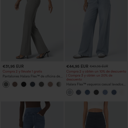
€31,95 EUR
€44,95 EUR
€49,95 EUR
Compra 2 y llévate 1 gratis
Compra 2 y obtén un 10% de descuento
| Compra 3 y obtén un 20% de
Pantalones Halara Flex™ de oficina de
descuento
tiro alto ligeramente acampanados con
+13
bolsillos
Halara Flex™ vaqueros casual lavados
asimétricos de tiro bajo con bolsillos
con cremallera, corte baggy y pierna
ancha