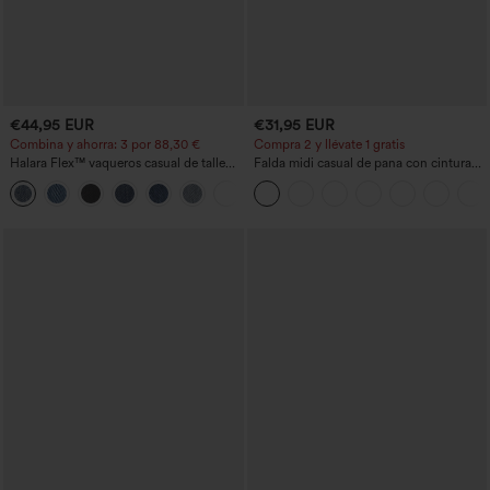
€44,95 EUR
€31,95 EUR
Combina y ahorra: 3 por 88,30 €
Compra 2 y llévate 1 gratis
Halara Flex™ vaqueros casual de talle
Falda midi casual de pana con cintura
alto con bolsillos, estilo baggy de pierna
media y bolsillo lateral frontal con
+2
ancha, efecto lavado
solapa