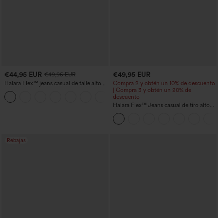
€44,95 EUR
€49,95 EUR
€49,95 EUR
Halara Flex™ jeans casual de talle alto
Compra 2 y obtén un 10% de descuento
con bolsillos, pierna recta y lavados
| Compra 3 y obtén un 20% de
+3
descuento
Halara Flex™ Jeans casual de tiro alto
con control abdominal, pernera ancha y
bolsillos
Rebajas