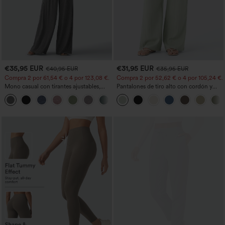
€35,95 EUR
€31,95 EUR
€40,95 EUR
€35,95 EUR
Compra 2 por 61,54 € o 4 por 123,08 €.
Compra 2 por 52,62 € o 4 por 105,24 €.
Mono casual con tirantes ajustables,
Pantalones de tiro alto con cordón y
fruncidos, pierna ancha, tejido jaspeado
bolsillos, pernera ancha, holgados y de
+10
y bolsillos - Easy Peezy
estilo casual con tacto de lino.