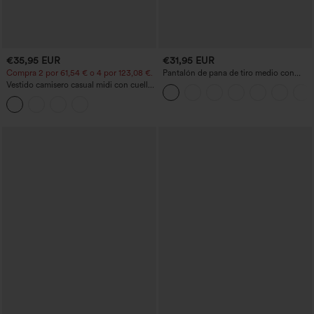
€35,95 EUR
€31,95 EUR
Compra 2 por 61,54 € o 4 por 123,08 €.
Pantalón de pana de tiro medio con
cremallera
Vestido camisero casual midi con cuello,
mangas casquillo, cinturón, dobladillo
curvo con abertura y bolsillos