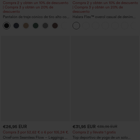
Compra 2 y obtén un 10% de descuento
Compra 2 y obtén un 10% de descuento
| Compra 3 y obtén un 20% de
| Compra 3 y obtén un 20% de
descuento
descuento
Pantalón de traje cónico de tiro alto con
Halara Flex™ overol casual de denim
bolsillos
lavado con escote en V y bolsillos
+8
€26,95 EUR
€31,95 EUR
€35,95 EUR
Compra 3 por 52,62 € o 6 por 105,24 €.
Compra 2 y llévate 1 gratis
OneForm Seamless Flow – Leggings de
Top deportivo de yoga de un solo