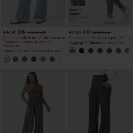
€44,95 EUR
€31,95 EUR
€49,95 EUR
€35,95 EUR
Compra 2 y obtén un 10% de descuento
Compra 2 por 52,62 € o 4 por 105,24 €.
| Compra 3 y obtén un 20% de
Leggings SoCinched entrenamiento
descuento
moldeador abdomen bolsillo lateral tiro
Halara Flex™ vaqueros casual lavados
alto
asimétricos de tiro bajo con bolsillos
+5
con cremallera, corte baggy y pierna
ancha