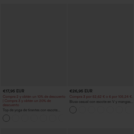
€17,95 EUR
€26,95 EUR
Compra 2 y obtén un 10% de descuento
Compra 3 por 52,62 € o 6 por 105,24 €.
| Compra 3 y obtén un 20% de
Blusa casual con escote en V y mangas
descuento
cortas abullonadas
Top de yoga de tirantes con escote
redondo, fruncido y tacto fresco -
+16
UPF50+