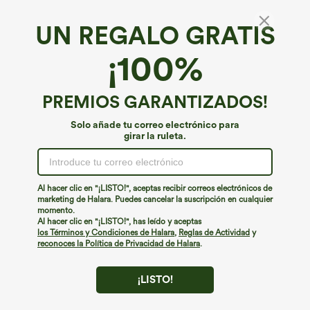
UN REGALO GRATIS
¡100%
PREMIOS GARANTIZADOS!
Solo añade tu correo electrónico para
girar la ruleta.
Al hacer clic en "¡LISTO!", aceptas recibir correos electrónicos de
marketing de Halara. Puedes cancelar la suscripción en cualquier
€31,95 EUR
€26,95 EUR
€31,95 EUR
momento.
Compra 2 y llévate 1 gratis
Compra 2 por 52,62 € o 4 por 105,24 €.
Al hacer clic en "¡LISTO!", has leído y aceptas
Pantalones Halara Flex™ de oficina de
Pantalones Halara Flex™ de oficina
los Términos y Condiciones de Halara
,
Reglas de Actividad
y
tiro alto ligeramente acampanados con
anchos plisados de tiro alto con bolsillos
reconoces la Política de Privacidad de Halara
.
+13
bolsillos
en tela tipo gofre
¡LISTO!