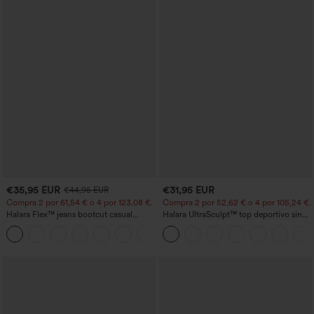
€35,95 EUR
€31,95 EUR
€44,95 EUR
Compra 2 por 61,54 € o 4 por 123,08 €.
Compra 2 por 52,62 € o 4 por 105,24 €.
Halara Flex™ jeans bootcut casual
Halara UltraSculpt™ top deportivo sin
lavados, de talle alto y con bolsillos
mangas con escote redondo y bajo
+5
curvo