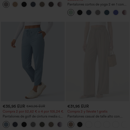
talle alto, moldeadores del cuerpo, que
+10
estilizan la cintura, con bolsillos, de
Pantalones cortos de yoga 2 en 1 con
pierna ancha en micro‑waffle
bolsillo trasero de talle muy alto y
bolsillo lateral oculto de 5&#39;&#39;
de longitud más larga
€35,95 EUR
€31,95 EUR
€40,95 EUR
Compra 2 por 52,62 € o 4 por 105,24 €.
Compra 2 y llévate 1 gratis
Pantalones de golf de cintura media con
Pantalones casual de talle alto con
cordón, dobladillo curvo, secado rápido,
cordón, pernera ancha, en mezcla de
+2
de corte cónico y con bolsillos - UPF40+
lino y con bolsillos