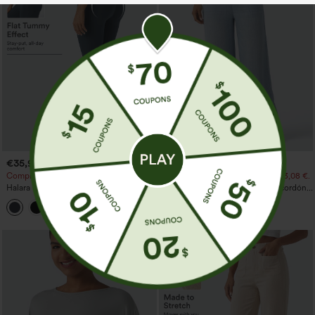
€35,95 EUR
€44,95 EUR
€40,95 EUR
€49,95 EUR
Compra 2 y llévate 1 gratis
Compra 2 por 61,54 € o 4 por 123,08 €.
Halara UltraSculpt™ leggings de
Jeans casual de tiro medio con cordón y
entrenamiento moldeadores de talle alto
bolsillos
+11
con fruncido trasero que realza los
glúteos, control de abdomen y bolsillos