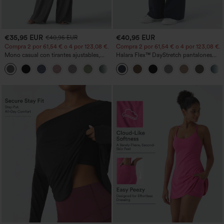
€35,95 EUR
€40,95 EUR
€40,95 EUR
Compra 2 por 61,54 € o 4 por 123,08 €.
Compra 2 por 61,54 € o 4 por 123,08 €.
Mono casual con tirantes ajustables,
Halara Flex™ DayStretch pantalones
fruncidos, pierna ancha, tejido jaspeado
acampanados de trabajo de tiro medio
+10
y bolsillos - Easy Peezy
con bolsillo lateral con cremallera