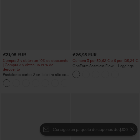
€31,95 EUR
€26,95 EUR
Compra 2 y obtén un 10% de descuento
Compra 3 por 52,62 € o 6 por 105,24 €.
| Compra 3 y obtén un 20% de
OneForm Seamless Flow – Leggings de
descuento
yoga sin costuras, tiro medio, control de
Pantalones cortos 2 en 1 de tiro alto con
abdomen y realce de glúteos
bolsillo interior y trasero
+25
Consigue un paquete de cupones de $100