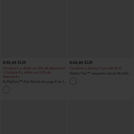
€35,95 EUR
€44,95 EUR
Compra 2 y obtén un 10% de descuento
Combina y ahorra: 3 por 88,30 €
| Compra 3 y obtén un 20% de
Halara Flex™ vaqueros casual de talle
descuento
alto con bolsillos, estilo baggy de pierna
SoftlyZero™ Airy Shorts de yoga 2 en 1
ancha, efecto lavado
InstantCool de talle súper alto, 7" con
+23
bolsillos