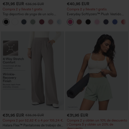
€31,95 EUR
€40,95 EUR
€35,95 EUR
Compra 2 y llévate 1 gratis
Compra 2 y llévate 1 gratis
Top deportivo de yoga de un solo
Everyday Softlyzero™ Plush Vestido
hombro, manga larga con agujero para
deportivo sin espalda 2 en 1
+3
el pulgar, dobladillo curvo estilo high-
acampanado -Wannabe -Easy Peezy
low (frente más corto, espalda más
larga), de secado rápido, con sujetador
incorporado
€31,95 EUR
€31,95 EUR
€35,95 EUR
Compra 2 por 52,62 € o 4 por 105,24 €.
Compra 2 y obtén un 10% de descuento
| Compra 3 y obtén un 20% de
Halara Flex™ Pantalones de trabajo de
descuento