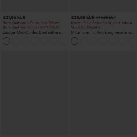
€31,95 EUR
€35,95 EUR
€40,95 EUR
Beim Kauf von 2 Stück 10 % Rabatt |
Kaufen Sie 2 Stück für 52,62 € oder 4
Beim Kauf von 3 Stück 20 % Rabatt
Stück für 105,24 €.
Lässiger Midi-Cordrock mit mittlerer
Mittelhohe, mit Kordelzug versehene,
Bundhöhe und vorderseitiger
schnelltrocknende Golfhose mit schmal
+1
Klapptasche
zulaufendem Schnitt, abgerundetem
Saum und Taschen – UPF 40+