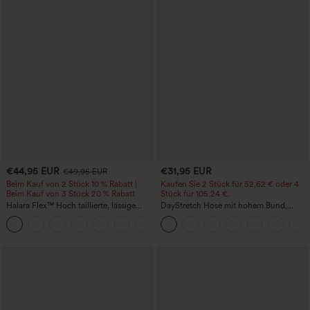
€44,95 EUR
€31,95 EUR
€49,95 EUR
Beim Kauf von 2 Stück 10 % Rabatt |
Kaufen Sie 2 Stück für 52,62 € oder 4
Beim Kauf von 3 Stück 20 % Rabatt
Stück für 105,24 €.
Halara Flex™ Hoch taillierte, lässige
DayStretch Hose mit hohem Bund,
Jeans mit Taschen, umgekrempeltem
Barrel-Leg und Taschen
+1
Saum, weitem Bein und verwaschenem
Finish