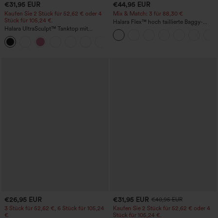
€31,95 EUR
€44,95 EUR
Kaufen Sie 2 Stück für 52,62 € oder 4
Mix & Match: 3 für 88,30 €
Stück für 105,24 €.
Halara Flex™ hoch taillierte Baggy-
Halara UltraSculpt™ Tanktop mit
Jeans mit Taschen, weitem Bein,
Rundhalsausschnitt und
stonewashed, lässig
+11
geschwungenem Saum
€26,95 EUR
€31,95 EUR
€40,95 EUR
3 Stück für 52,62 €, 6 Stück für 105,24
Kaufen Sie 2 Stück für 52,62 € oder 4
€
Stück für 105,24 €.