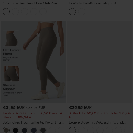
OneForm Seamless Flow Mid-Rise
Ein-Schulter-Kurzarm-Top mit
Yoga-Leggings - mittelhoher Bund,
abgerundetem High-Low-Saum,
bauchformend und mit Po-Lifting-
integriertem BH, gepunktet, lässig
Effekt
€31,95 EUR
€26,95 EUR
€35,95 EUR
Kaufen Sie 2 Stück für 52,62 € oder 4
3 Stück für 52,62 €, 6 Stück für 105,24
Stück für 105,24 €.
€
SoCinched Hoch taillierte, Po-Lifting
Legere Bluse mit V-Ausschnitt und
7/8-Trainingsleggings mit
kurzen Puffärmeln
+16
Bauchkontrolle und Seitentaschen