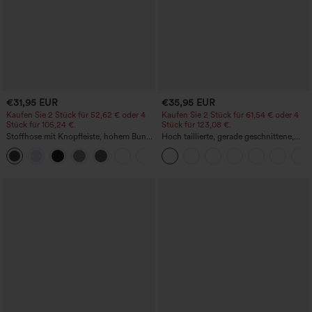
€31,95 EUR
€35,95 EUR
Kaufen Sie 2 Stück für 52,62 € oder 4
Kaufen Sie 2 Stück für 61,54 € oder 4
Stück für 105,24 €.
Stück für 123,08 €.
Stoffhose mit Knopfleiste, hohem Bund,
Hoch taillierte, gerade geschnittene,
mehreren Taschen und geradem Bein
legere Leinen-Optik-Hose mit Taschen
+23