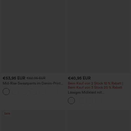
€53,95 EUR
€40,95 EUR
€62,95 EUR
Mid-Rise-Sweatpants im Denim-Print
Beim Kauf von 2 Stück 10 % Rabatt |
aus French Terry, lässig, mit Taschen
Beim Kauf von 3 Stück 20 % Rabatt
Lässiges Midikleid mit
Rundhalsausschnitt, integriertem BH,
ärmellos und Rüschensaum
Sale