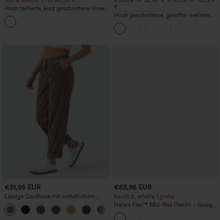
€
Hoch taillierte, kurz geschnittene Hose
mit Reißverschlusstasche in Leinenoptik
Hoch geschnittene, geraffte, melierte
+7
Yoga-Pedal-Pusher-Joggers mit
Taschen
€31,95 EUR
€53,95 EUR
Lässige Cordhose mit mittelhohem
Kaufe 2, erhalte 1 gratis
Bund, Reißverschluss und Seitentaschen
Halara Flex™ Mid-Rise Denim – lässige
+7
Ballon-Jogger mit Taschen