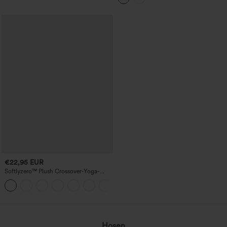
€22,95 EUR
Softlyzero™ Plush Crossover-Yoga-
Bikershorts mit hoher Taille und
+1
Seitentasche, 17,8 cm-UPF50+
Hosen