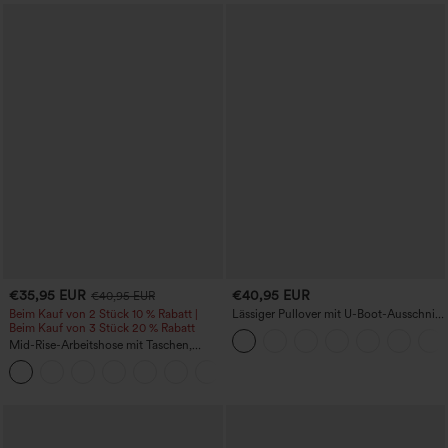
€35,95 EUR
€40,95 EUR
€40,95 EUR
Beim Kauf von 2 Stück 10 % Rabatt |
Lässiger Pullover mit U-Boot-Ausschnitt
Beim Kauf von 3 Stück 20 % Rabatt
und Fledermausärmeln.
Mid-Rise-Arbeitshose mit Taschen,
Barrel-Leg und weiter Passform
+3