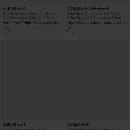
€49,95 EUR
€31,95 EUR
€35,95 EUR
Beim Kauf von 2 Stück 10 % Rabatt |
Beim Kauf von 2 Stück 10 % Rabatt |
Beim Kauf von 3 Stück 20 % Rabatt
Beim Kauf von 3 Stück 20 % Rabatt
Halara Flex™ High-Waist-Jeans mit
High-Waist, bauchformender, geraffter
Bauchkontrolle, weitem Bein und
Midirock mit geschwungenem Saum, 2-
Taschen
in-1 Fleece/PU, lässig
€35,95 EUR
€26,95 EUR
Mix & Match: 3 für 88,30 €
3 Stück für 52,62 €, 6 Stück für 105,24