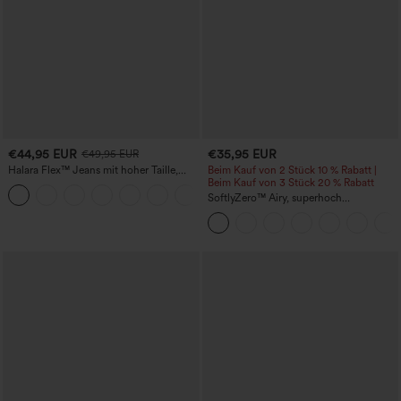
€44,95 EUR
€35,95 EUR
€49,95 EUR
Halara Flex™ Jeans mit hoher Taille,
Beim Kauf von 2 Stück 10 % Rabatt |
Taschen, geradem Bein und Used-Look
Beim Kauf von 3 Stück 20 % Rabatt
+3
SoftlyZero™ Airy, superhoch
geschnittene 2-in-1 InstantCool Yoga-
Shorts 7" mit Taschen