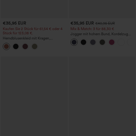
€35,95 EUR
€35,95 EUR
€40,95 EUR
Kaufen Sie 2 Stück für 61,54 € oder 4
Mix & Match: 3 für 88,30 €
Stück für 123,08 €.
Jogger mit hohem Bund, Kordelzug
Hemdblusenkleid mit Kragen,
und Raffung, schmal zulaufend,
Kappenärmeln, Taillengürtel,
schnelltrocknend mit kühlendem Griff,
geschwungenem Schlitzsaum, Midi-
mit Taschen - UPF40+
Länge und Taschen