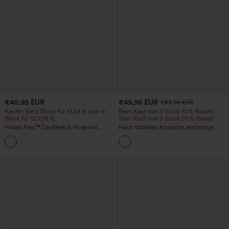
€40,95 EUR
€49,95 EUR
€53,95 EUR
Kaufen Sie 2 Stück für 61,54 € oder 4
Beim Kauf von 2 Stück 10 % Rabatt |
Stück für 123,08 €.
Beim Kauf von 3 Stück 20 % Rabatt
Halara Flex™ DayStretch Hose mit
Hoch taillierte, konische, einfarbige
mittlerer Bundhöhe, seitlicher
Anzughose mit Seitentaschen
+12
Reißverschlusstasche und
Work‑Flare‑Schnitt