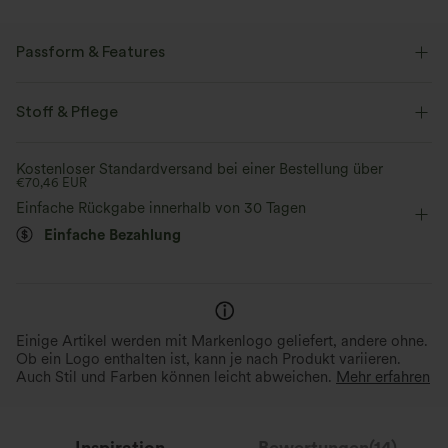
Passform & Features
flacher Bund
Seitentaschen
Wellenkante
Stoff & Pflege
Schlitz-Design
Kordelzug
lässig
7,5 cm
Kostenloser Standardversand bei einer Bestellung über
€70,46 EUR
mit mittlerem Bund
weites Bein
Leinen
Einfache Rückgabe innerhalb von 30 Tagen
Einfache Bezahlung
Einige Artikel werden mit Markenlogo geliefert, andere ohne.
Ob ein Logo enthalten ist, kann je nach Produkt variieren.
Auch Stil und Farben können leicht abweichen.
Mehr erfahren
Inspiration
Bewertungen(14)