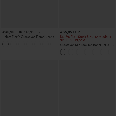
€35,95 EUR
€35,95 EUR
€40,95 EUR
Halara Flex™ Crossover-Flared-Jeans
Kaufen Sie 2 Stück für 61,54 € oder 4
aus elastischem Strick-Denim mit
Stück für 123,08 €.
+1
hohem Bund und mehreren Taschen
Crossover-Minirock mit hoher Taille, 2-
in-1, Fransen-Saum und figurbetontem
Schnitt in Wildlederoptik für Partys