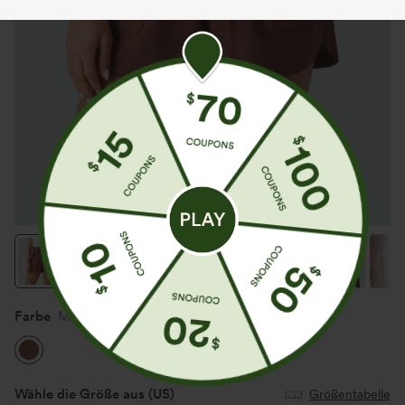
Farbe
Maple Syrup
Wähle die Größe aus
(US)
Größentabelle