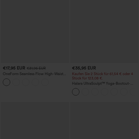
€17,95 EUR
€35,95 EUR
€31,95 EUR
OneForm Seamless Flow High-Waist
Kaufen Sie 2 Stück für 61,54 € oder 4
Yogaleggings – nahtlos, mit hoher
Stück für 123,08 €.
Taille, bauchformend und mit
Halara UltraSculpt™ Yoga-Bootcut-
Hebeeffekt für den Po
Leggings mit hoher Taille,
bauchformender Unterstützung und
Tasche