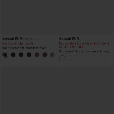
€44,95 EUR
€40,95 EUR
€49,95 EUR
Kaufe 2, erhalte 1 gratis
Kaufen Sie 2 Stück für 61,54 € oder 4
Stück für 123,08 €.
Boot-Ausschnitt, ärmelloser Work-
Jumpsuit mit seitlicher Bindung,
Softlyzero™ Eco Einfarbige, schmale,
+8
kühlender Cool-Touch-Effekt, gestreift
hoch taillierte Wanderhose mit
und mit Taschen – Easy Peezy Edition
mehreren Taschen