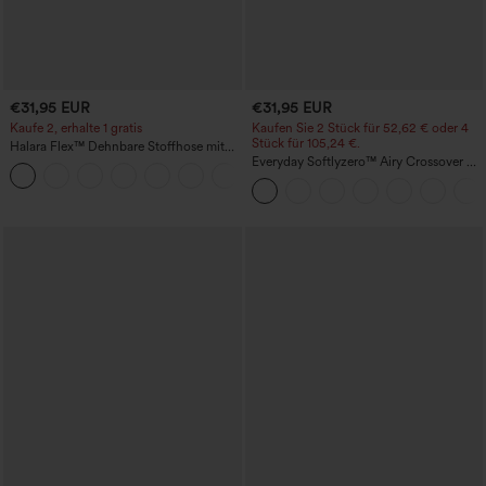
€31,95 EUR
€31,95 EUR
Kaufe 2, erhalte 1 gratis
Kaufen Sie 2 Stück für 52,62 € oder 4
Stück für 105,24 €.
Halara Flex™ Dehnbare Stoffhose mit
hohem Bund und Seitentasche hinten
Everyday Softlyzero™ Airy Crossover 2-
+13
in-1-Mini-Tennisrock mit Seitentaschen-
Lucid-UPF50+