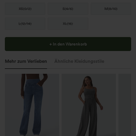
XS
(
0/2
)
S
(
4/6
)
M
(
8/10
)
L
(
12/14
)
XL
(
16
)
+ In den Warenkorb
Mehr zum Verlieben
Ähnliche Kleidungsstile