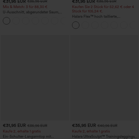
€31,95 EUR
€31,95 EUR
€35,95 EUR
€35,95 EUR
Mix & Match: 3 für 88,30 €
Kaufen Sie 2 Stück für 52,62 € oder 4
Stück für 105,24 €.
U-Ausschnitt, abgerundeter Saum,
InstantCool Yoga-Trägertop – UPF50+
Halara Flex™ hoch taillierte,
figurformende Arbeitshose, die die Taille
schmaler wirken lässt, mit Taschen,
weitem Bein und Mikro-Waffelstruktur
€31,95 EUR
€35,95 EUR
€35,95 EUR
€40,95 EUR
Kaufe 2, erhalte 1 gratis
Kaufe 2, erhalte 1 gratis
Ein-Schulter-Langarmtop mit
Halara UltraSculpt™ Trainingsleggings