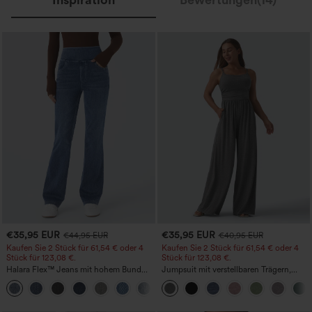
€35,95 EUR
€35,95 EUR
€44,95 EUR
€40,95 EUR
Kaufen Sie 2 Stück für 61,54 € oder 4
Kaufen Sie 2 Stück für 61,54 € oder 4
Stück für 123,08 €.
Stück für 123,08 €.
Halara Flex™ Jeans mit hohem Bund
Jumpsuit mit verstellbaren Trägern,
und Taschen, gewaschener, lässiger
gerafftem Detail, weitem Bein und
+5
Bootcut
meliertem Stoff, lässig, mit Taschen -
Easy Peezy