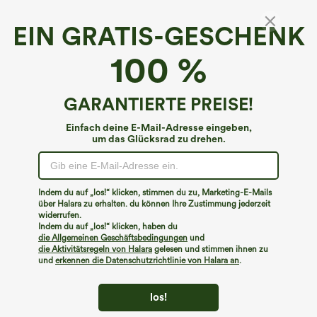
EIN GRATIS-GESCHENK
Lässige Shorts mit mittelhohem Paperbag-
100 %
Bund, Kordelzug, Taschen und abgerundetem
Saum aus Leinenmischung
4.7
(
14
)
GARANTIERTE PREISE!
€31,95 EUR
Einfach deine E-Mail-Adresse eingeben,
um das Glücksrad zu drehen.
Indem du auf „los!“ klicken, stimmen du zu, Marketing-E-Mails
über Halara zu erhalten. du können Ihre Zustimmung jederzeit
widerrufen.
Indem du auf „los!“ klicken, haben du
die Allgemeinen Geschäftsbedingungen
und
die Aktivitätsregeln von Halara
gelesen und stimmen ihnen zu
und
erkennen die Datenschutzrichtlinie von Halara an
.
los!