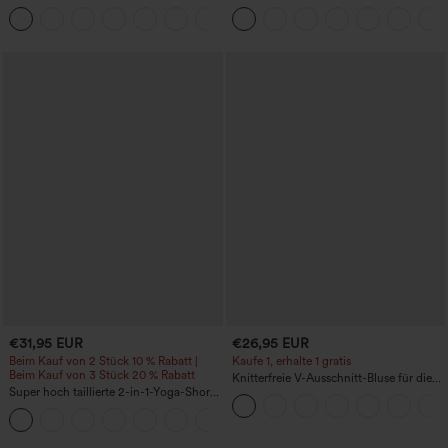
Daumenloch, geschwungener Saum
mit hohem Bund – raffende Push-up-
+3
(High-Low), schnell trocknend – Yoga-
Po-Form, Bauchkontrolle, Taschen und
Sporttop mit integriertem BH
formende Passform
€31,95 EUR
€26,95 EUR
Beim Kauf von 2 Stück 10 % Rabatt |
Kaufe 1, erhalte 1 gratis
Beim Kauf von 3 Stück 20 % Rabatt
Knitterfreie V-Ausschnitt-Bluse für die
Super hoch taillierte 2-in-1-Yoga-Shorts
Arbeit, kurzärmelig und oversized
mit Gesäßtasche und Seitentasche-
+20
längere Länge