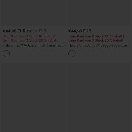
€44,95 EUR
€44,95 EUR
€49,95 EUR
Beim Kauf von 2 Stück 10 % Rabatt |
Beim Kauf von 2 Stück 10 % Rabatt |
Beim Kauf von 3 Stück 20 % Rabatt
Beim Kauf von 3 Stück 20 % Rabatt
Halara Flex™ V-Ausschnitt-Overall aus
Halara UltraSculpt™ Baggy-Yogahose
gewaschenem Denim mit Taschen –
mit hohem Bund, Bauchkontrolle,
+1
lässig
Color-Block-Streifen und Taschen