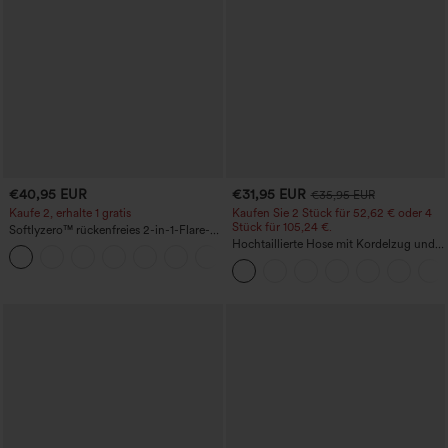
€40,95 EUR
€31,95 EUR
€35,95 EUR
Kaufe 2, erhalte 1 gratis
Kaufen Sie 2 Stück für 52,62 € oder 4
Stück für 105,24 €.
Softlyzero™ rückenfreies 2-in-1-Flare-
Trainingskleid – Wannabe – Easy Peezy
Hochtaillierte Hose mit Kordelzug und
+29
Taschen, weitem Bein, lässig und locker
in Leinenoptik