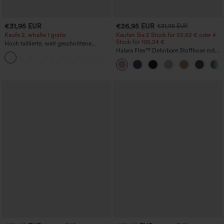
€31,95 EUR
€26,95 EUR
€31,95 EUR
Kaufe 2, erhalte 1 gratis
Kaufen Sie 2 Stück für 52,62 € oder 4
Stück für 105,24 €.
Hoch taillierte, weit geschnittene
Freizeithose aus Leinenmischung mit
Halara Flex™ Dehnbare Stoffhose mit
+5
Kordelzug und Taschen
hohem Bund, Waffelmuster,
Seitentaschen und weitem Bein