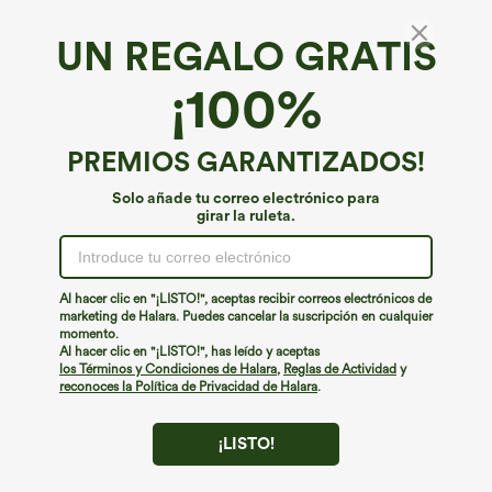
UN REGALO GRATIS
Pantalones de trabajo para tallas grandes, de
¡100%
cintura alta, con lazo lateral y pierna ancha
4.3
(
49
)
PREMIOS GARANTIZADOS!
€40,95 EUR
Solo añade tu correo electrónico para
girar la ruleta.
Al hacer clic en "¡LISTO!", aceptas recibir correos electrónicos de
marketing de Halara. Puedes cancelar la suscripción en cualquier
momento.
Al hacer clic en "¡LISTO!", has leído y aceptas
los Términos y Condiciones de Halara
,
Reglas de Actividad
y
reconoces la Política de Privacidad de Halara
.
¡LISTO!