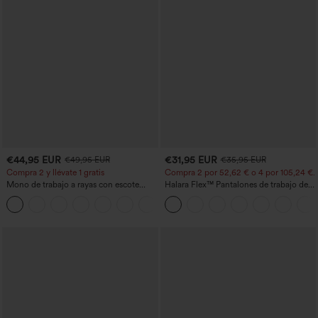
€44,95 EUR
€31,95 EUR
€49,95 EUR
€35,95 EUR
Compra 2 y llévate 1 gratis
Compra 2 por 52,62 € o 4 por 105,24 €.
Mono de trabajo a rayas con escote
Halara Flex™ Pantalones de trabajo de
barco, sin mangas, lazo lateral, tacto
talle alto, moldeadores del cuerpo, que
+8
Cool Touch y bolsillos - Edición Easy
estilizan la cintura, con bolsillos, de
Peezy
pierna ancha en micro‑waffle