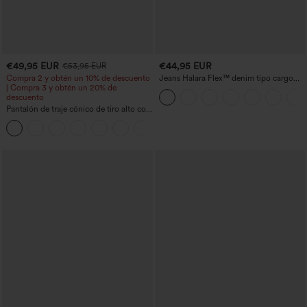
€49,95 EUR
€44,95 EUR
€53,95 EUR
Compra 2 y obtén un 10% de descuento
Jeans Halara Flex™ denim tipo cargo
| Compra 3 y obtén un 20% de
elásticos de pierna recta con múltiples
descuento
bolsillos
Pantalón de traje cónico de tiro alto con
bolsillos
+8