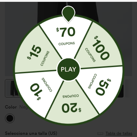
Color
Negro
Selecciona una talla
(US)
Tabla de tallas