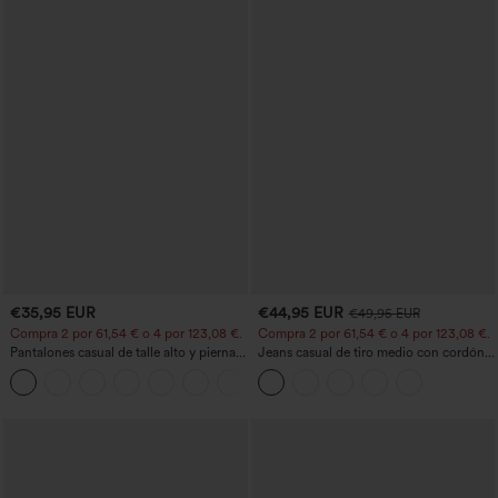
€35,95 EUR
€44,95 EUR
€49,95 EUR
Compra 2 por 61,54 € o 4 por 123,08 €.
Compra 2 por 61,54 € o 4 por 123,08 €.
Pantalones casual de talle alto y pierna
Jeans casual de tiro medio con cordón y
recta con tacto de lino y bolsillos
bolsillos
+5