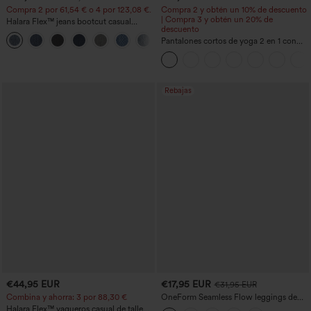
Compra 2 por 61,54 € o 4 por 123,08 €.
Compra 2 y obtén un 10% de descuento
| Compra 3 y obtén un 20% de
Halara Flex™ jeans bootcut casual
descuento
lavados, de talle alto y con bolsillos
+5
Pantalones cortos de yoga 2 en 1 con
bolsillo trasero de talle muy alto y
bolsillo lateral oculto de 5&#39;&#39;
de longitud más larga
Rebajas
€44,95 EUR
€17,95 EUR
€31,95 EUR
Combina y ahorra: 3 por 88,30 €
OneForm Seamless Flow leggings de
yoga de talle alto con control abdominal
Halara Flex™ vaqueros casual de talle