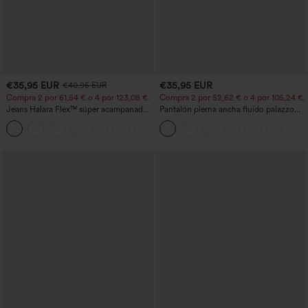
€35,95 EUR
€35,95 EUR
€40,95 EUR
Compra 2 por 61,54 € o 4 por 123,08 €.
Compra 2 por 52,62 € o 4 por 105,24 €.
Jeans Halara Flex™ súper acampanado
Pantalón pierna ancha fluido palazzo
elástico lavado bolsillo cruzado tiro alto
bolsillo lateral cordón ajustable cintura
+1
elástica tiro medio