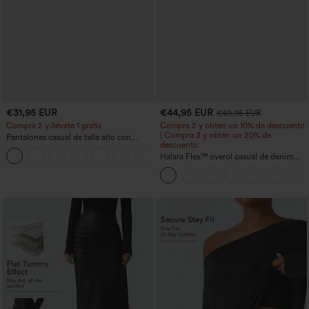
€31,95 EUR
€44,95 EUR
€49,95 EUR
Compra 2 y llévate 1 gratis
Compra 2 y obtén un 10% de descuento
| Compra 3 y obtén un 20% de
Pantalones casual de talle alto con
descuento
cordón, pernera ancha, en mezcla de
+5
lino y con bolsillos
Halara Flex™ overol casual de denim
lavado con escote en V y bolsillos