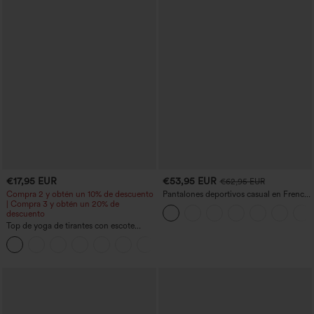
€17,95 EUR
€53,95 EUR
€62,95 EUR
Compra 2 y obtén un 10% de descuento
Pantalones deportivos casual en French
| Compra 3 y obtén un 20% de
terry con estampado denim, tiro medio,
descuento
estilo jeans y bolsillos
Top de yoga de tirantes con escote
redondo, fruncido y tacto fresco -
+16
UPF50+