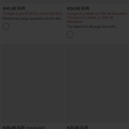
€40,95 EUR
€24,95 EUR
Compra 2 por 61,54 € o 4 por 123,08 €.
Compra 2 y obtén un 10% de descuento
| Compra 3 y obtén un 20% de
Pantalones cargo ajustados de tiro alto
descuento
con múltiples bolsillos y cremallera con
+10
botones
Top deportivo de yoga de cuello
redondo y manga corta, con fruncidos y
tacto fresco - UPF50+
€35,95 EUR
€31,95 EUR
€44,95 EUR