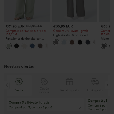
€31,95 EUR
€35,95 EUR
€35,95
€35,95 EUR
Compra 2 por 52,62 € o 4 por
Compra 2 y llévate 1 gratis
Compra 2 
105,24 €.
123,08 €.
High Waisted Side Pocket
Pantalones de tiro alto con
Straight Leg Work Pants
Mono casu
cordón y bolsillos, pernera
ajustables
+15
ancha, holgados y de estilo
ancha, tej
casual con tacto de lino.
- Easy Pe
Nuestras ofertas
Cupón
is
Venta
Regalos gratis
Envío gratis
especial
Compra 2 y llévat
Compra 3 y llévate 1 gratis
Compra 3 por 2, Co
Compra 4 por 3, compra 8 por 6
Compra 9 por 6