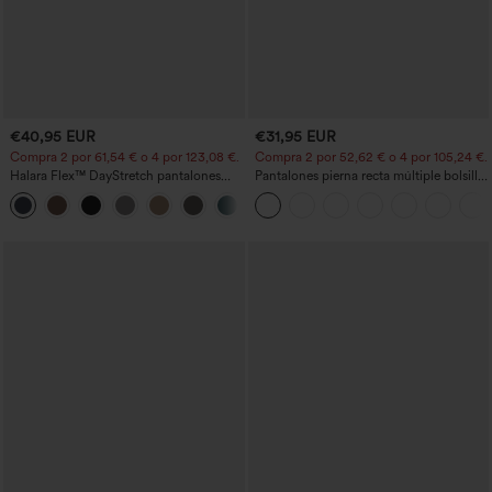
€40,95 EUR
€31,95 EUR
Compra 2 por 61,54 € o 4 por 123,08 €.
Compra 2 por 52,62 € o 4 por 105,24 €.
Halara Flex™ DayStretch pantalones
Pantalones pierna recta múltiple bolsillo
acampanados de trabajo de tiro medio
botón tiro alto
+12
con bolsillo lateral con cremallera