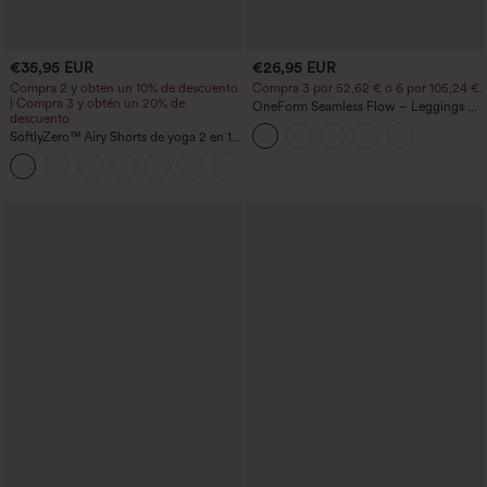
€35,95 EUR
€26,95 EUR
Compra 2 y obtén un 10% de descuento
Compra 3 por 52,62 € o 6 por 105,24 €.
| Compra 3 y obtén un 20% de
OneForm Seamless Flow – Leggings de
descuento
yoga sin costuras, tiro medio, control de
SoftlyZero™ Airy Shorts de yoga 2 en 1
abdomen y realce de glúteos
InstantCool de talle súper alto, 7" con
+23
bolsillos