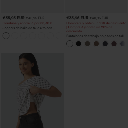
€35,95 EUR
€35,95 EUR
€40,95 EUR
€40,95 EUR
Combina y ahorra: 3 por 88,30 €
Compra 2 y obtén un 10% de descuento
| Compra 3 y obtén un 20% de
Joggers de baile de talle alto con
descuento
cordón, fruncidos, corte cónico, secado
rápido, tacto fresco y bolsillos - UPF40+
Pantalones de trabajo holgados de talle
medio con bolsillos y pernera estilo
barril