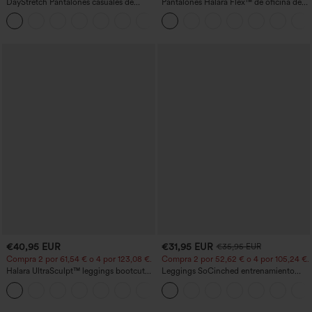
DayStretch Pantalones casuales de
Pantalones Halara Flex™ de oficina de
cintura alta con pernera tipo barril y
tiro alto ligeramente acampanados con
+5
bolsillos
bolsillos
€40,95 EUR
€31,95 EUR
€35,95 EUR
Compra 2 por 61,54 € o 4 por 123,08 €.
Compra 2 por 52,62 € o 4 por 105,24 €.
Halara UltraSculpt™ leggings bootcut
Leggings SoCinched entrenamiento
de yoga de talle alto con fruncido que
moldeador abdomen bolsillo lateral tiro
+11
levanta los glúteos, control de
alto
abdomen, bolsillos y efecto moldeador.