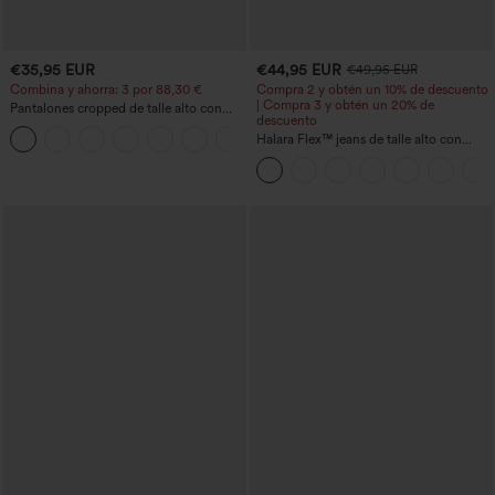
€35,95 EUR
€44,95 EUR
€49,95 EUR
Combina y ahorra: 3 por 88,30 €
Compra 2 y obtén un 10% de descuento
| Compra 3 y obtén un 20% de
Pantalones cropped de talle alto con
descuento
bolsillos con cremallera y efecto lino
+7
Halara Flex™ jeans de talle alto con
bolsillos, dobladillo enrollado, pierna
ancha y efecto lavado, estilo casual