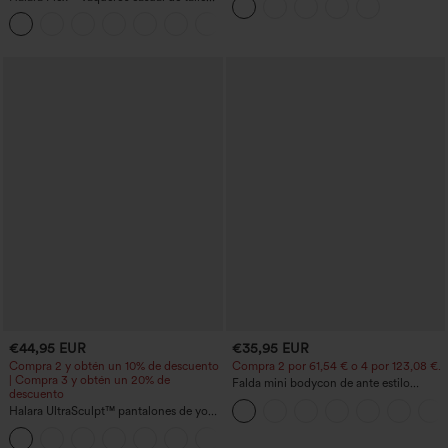
y realce de glúteos
alto con bolsillos, estilo baggy de pierna
+2
ancha, efecto lavado
€44,95 EUR
€35,95 EUR
Compra 2 y obtén un 10% de descuento
Compra 2 por 61,54 € o 4 por 123,08 €.
| Compra 3 y obtén un 20% de
Falda mini bodycon de ante estilo
descuento
crossover, talle alto, 2 en 1, dobladillo
Halara UltraSculpt™ pantalones de yoga
con flecos, para fiesta
holgados de talle alto con control
abdominal, rayas color block y bolsillos