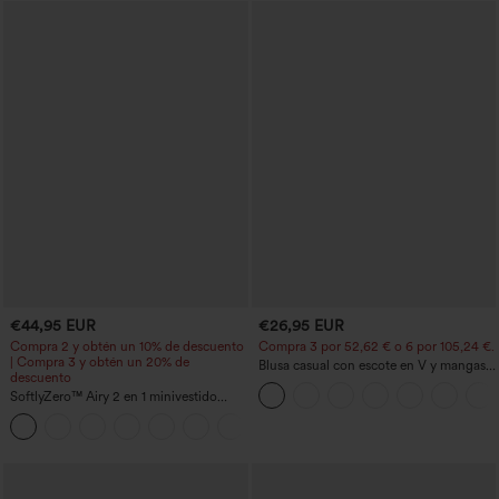
€44,95 EUR
€26,95 EUR
Compra 2 y obtén un 10% de descuento
Compra 3 por 52,62 € o 6 por 105,24 €.
| Compra 3 y obtén un 20% de
Blusa casual con escote en V y mangas
descuento
cortas abullonadas
SoftlyZero™ Airy 2 en 1 minivestido
activo de baile con bolsillos — Edición
+9
Easy Peezy — largo extra