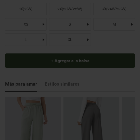
1X
(
18W
)
2X
(
20W/22W
)
3X
(
24W/26W
)
XS
S
M
L
XL
+ Agregar a la bolsa
Más para amar
Estilos similares