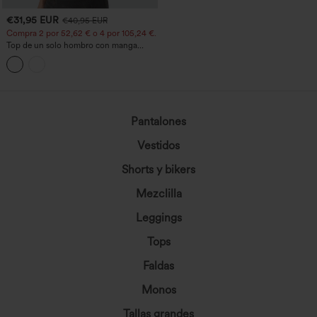
€31,95 EUR
€40,95 EUR
Compra 2 por 52,62 € o 4 por 105,24 €.
Top de un solo hombro con manga
corta, dobladillo curvo high‑low,
sujetador integrado y estampado de
lunares, estilo casual
Pantalones
Vestidos
Shorts y bikers
Mezclilla
Leggings
Tops
Faldas
Monos
Tallas grandes