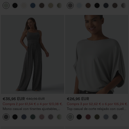
bolsillos, pernera ancha, holgados y de
Work Pants
+15
estilo casual con tacto de lino.
€35,95 EUR
€26,95 EUR
€40,95 EUR
Compra 2 por 61,54 € o 4 por 123,08 €.
Compra 3 por 52,62 € o 6 por 105,24 €.
Mono casual con tirantes ajustables,
Top casual de corte relajado con cuello
fruncidos, pierna ancha, tejido jaspeado
redondo y mangas murciélago.
+10
y bolsillos - Easy Peezy