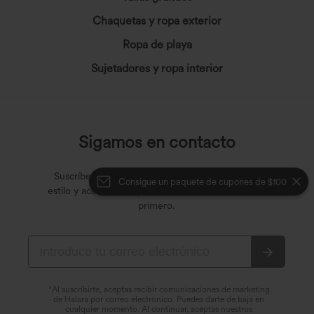
Chaquetas y ropa exterior
Ropa de playa
Sujetadores y ropa interior
Sigamos en contacto
Suscríbete para ofertas exclusivas, secretos de
Consigue un paquete de cupones de $100
estilo y acceso anticipado a las últimas novedades
primero.
*Al suscribirte, aceptas recibir comunicaciones de marketing
de Halara por correo electrónico. Puedes darte de baja en
cualquier momento. Al continuar, aceptas nuestros