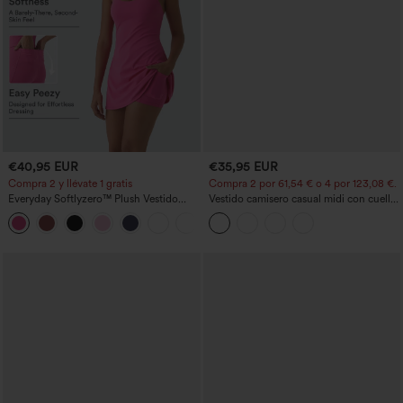
€40,95 EUR
€35,95 EUR
Compra 2 y llévate 1 gratis
Compra 2 por 61,54 € o 4 por 123,08 €.
Everyday Softlyzero™ Plush Vestido
Vestido camisero casual midi con cuello,
deportivo sin espalda 2 en 1
mangas casquillo, cinturón, dobladillo
+29
acampanado -Wannabe -Easy Peezy
curvo con abertura y bolsillos