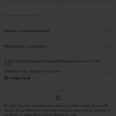
ID de producto: 02862739
Ajuste y características
Cintura plana
Cordones
Cruzado
Cremallera
Materiales y cuidados
Cierre con cremallera
Oficina
Extra largo
Envío estándar gratuito en pedidos superiores a
€70,46
EUR
Tiro alto
Pierna ancha
Elástico en 2 direcciones
Devoluciones fáciles en 30 días
Pago Fácil
El logo ha sido incorporado, algunos estilos/colores podrán
variar. Es posible que algunos artículos que recibas puedan o
no tener el logo de la marca.
Aprende más