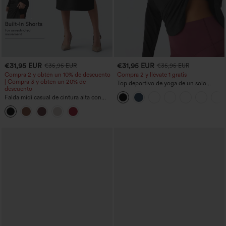
€31,95 EUR
€31,95 EUR
€35,95 EUR
€35,95 EUR
Compra 2 y obtén un 10% de descuento
Compra 2 y llévate 1 gratis
| Compra 3 y obtén un 20% de
Top deportivo de yoga de un solo
descuento
hombro, manga larga con agujero para
Falda midi casual de cintura alta con
el pulgar, dobladillo curvo estilo high-
control abdominal, fruncida, bajo curvo,
low (frente más corto, espalda más
2 en 1 en forro polar y PU
larga), de secado rápido, con sujetador
incorporado