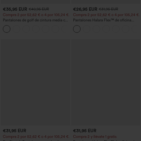
€35,95 EUR
€26,95 EUR
€40,95 EUR
€31,95 EUR
Compra 2 por 52,62 € o 4 por 105,24 €.
Compra 2 por 52,62 € o 4 por 105,24 €.
Pantalones de golf de cintura media con
Pantalones Halara Flex™ de oficina
cordón, dobladillo curvo, secado rápido,
anchos plisados de tiro alto con bolsillos
+2
de corte cónico y con bolsillos - UPF40+
en tela tipo gofre
€31,95 EUR
€31,95 EUR
Compra 2 por 52,62 € o 4 por 105,24 €.
Compra 2 y llévate 1 gratis