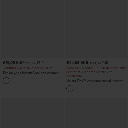
€31,95 EUR
€44,95 EUR
€35,95 EUR
€49,95 EUR
Combina y ahorra: 3 por 88,30 €
Compra 2 y obtén un 10% de descuento
| Compra 3 y obtén un 20% de
Top de yoga InstantCool con escote en
descuento
U y bajo curvado - UPF50+
Halara Flex™ vaqueros casual lavados
asimétricos de tiro bajo con bolsillos
con cremallera, corte baggy y pierna
ancha