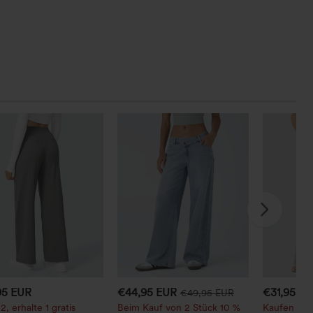
95 EUR
€44,95 EUR
€31,95 E
€49,95 EUR
2, erhalte 1 gratis
Beim Kauf von 2 Stück 10 %
Kaufen Sie 