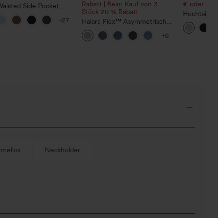
Rabatt | Beim Kauf von 3
€ oder 4 St
Waisted Side Pocket
Stück 20 % Rabatt
ht Leg Work Pants
Hochtaillie
+27
Halara Flex™ Asymmetrische
Kordelzug 
Low-Rise-Jeans mit
weitem Bein
+9
Reißverschlusstaschen,
locker in L
Baggy-Stil, weitem Bein,
gewaschen, lässig
rmellos
Neckholder