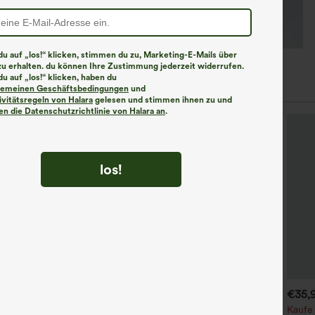
u auf „los!“ klicken, stimmen du zu, Marketing-E-Mails über
zu erhalten. du können Ihre Zustimmung jederzeit widerrufen.
u auf „los!“ klicken, haben du
lgemeinen Geschäftsbedingungen
und
ivitätsregeln von Halara
gelesen und stimmen ihnen zu und
n die Datenschutzrichtlinie von Halara an
.
los!
€44,95 EUR
€40,95 EUR
€35,
€49,95 EUR
aufen Sie 2 Stück für 61,54
Kaufen Sie 2 Stück für 61,54
Kaufe 