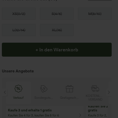
XS
(
0/2
)
S
(
4/6
)
M
(
8/10
)
L
(
12/14
)
XL
(
16
)
+ In den Warenkorb
Unsere Angebote
SER
KOSTENLOSER
Verkauf
Sondergutschein
Gratisgeschenke
V
D
VERSAND
Kaufen Sie 2 und e
Kaufe 3 und erhalte 1 gratis
gratis
Kaufen Sie 4 für 3, kaufen Sie 8 für 6
Kaufe 3 für 2, Kaufe 6