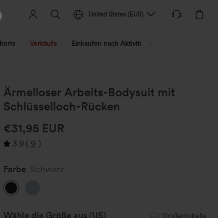
United States
(
EUR
)
horts
Verkäufe
Einkaufen nach Aktivität
Nach Trend shopp
Ärmelloser Arbeits-Bodysuit mit
Schlüsselloch-Rücken
€31,95 EUR
3.9
(
9
)
Farbe
Schwarz
Wähle die Größe aus
(US)
Größentabelle