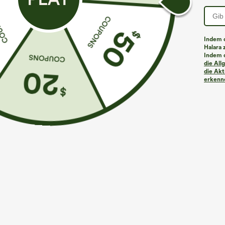
Indem d
Halara 
Indem d
Mehr zum Verlieben
Ähnliche Kleidungsstile
die Al
die Akt
erkenne
€35,95 EUR
€35,95 EUR
€44,95 EUR
€40,95 EUR
Kaufen Sie 2 Stück für 61,54
Kaufen Sie 2 Stück für 61,54
K