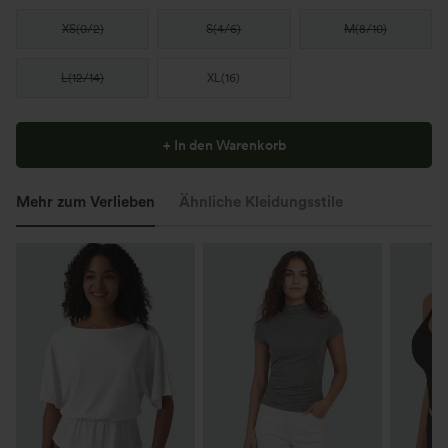
XS
(
0/2
)
S
(
4/6
)
M
(
8/10
)
L
(
12/14
)
XL
(
16
)
+ In den Warenkorb
Mehr zum Verlieben
Ähnliche Kleidungsstile