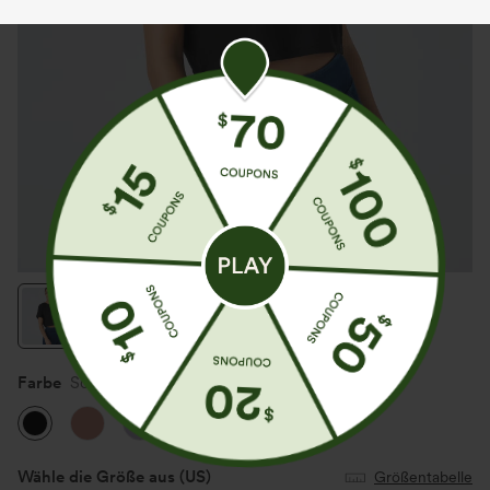
Farbe
Schwarz
Wähle die Größe aus
(US)
Größentabelle