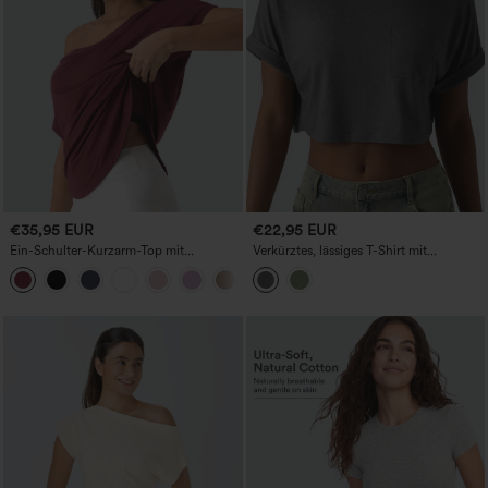
€35,95 EUR
€22,95 EUR
Ein-Schulter-Kurzarm-Top mit
Verkürztes, lässiges T-Shirt mit
geschwungenem Saum, High-Low-
Rundhalsausschnitt, kurzen Ärmeln,
Design, schnelltrocknend –
meliertem Stoff und Tasche
Yoga-/Sporttop mit integriertem BH