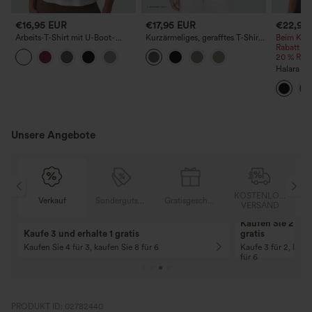
€16,95 EUR
€17,95 EUR
€22,95
Arbeits-T-Shirt mit U-Boot-
Kurzärmeliges, gerafftes T-Shirt
Beim Kauf
Ausschnitt und halblangen
mit Stehkragen
Rabatt | 
Ärmeln
20 % Raba
Halara Ul
schnell t
Yoga-Tan
Unsere Angebote
OSER
KOSTENLOSER
Verkauf
Sondergutschein
Gratisgeschenke
D
VERSAND
Kaufen Sie 2 und 
Kaufe 3 und erhalte 1 gratis
gratis
Kaufen Sie 4 für 3, kaufen Sie 8 für 6
Kaufe 3 für 2, Kauf
für 6
PRODUKT ID: 02782440