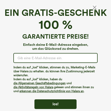
EIN GRATIS-GESCHENK
Einfarbiges, kurz geschnittenes Waffel-T-Shirt
100 %
mit Raglanärmeln, lässig
4.3
(
103
)
GARANTIERTE PREISE!
€17,95 EUR
Einfach deine E-Mail-Adresse eingeben,
um das Glücksrad zu drehen.
Indem du auf „los!“ klicken, stimmen du zu, Marketing-E-Mails
über Halara zu erhalten. du können Ihre Zustimmung jederzeit
widerrufen.
Indem du auf „los!“ klicken, haben du
die Allgemeinen Geschäftsbedingungen
und
die Aktivitätsregeln von Halara
gelesen und stimmen ihnen zu
und
erkennen die Datenschutzrichtlinie von Halara an
.
los!