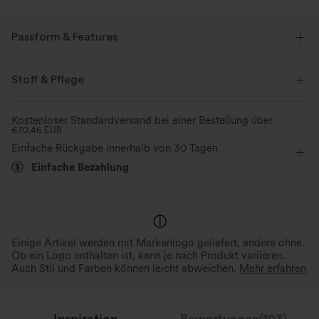
Passform & Features
Normale Passform
Rundhalsausschnitt
überziehen
Stoff & Pflege
lässig
taillenlang
kurzärmlig
Doppelträger
Kostenloser Standardversand bei einer Bestellung über
€70,46 EUR
Einfache Rückgabe innerhalb von 30 Tagen
Einfache Bezahlung
Einige Artikel werden mit Markenlogo geliefert, andere ohne.
Ob ein Logo enthalten ist, kann je nach Produkt variieren.
Auch Stil und Farben können leicht abweichen.
Mehr erfahren
Inspiration
Bewertungen(103)