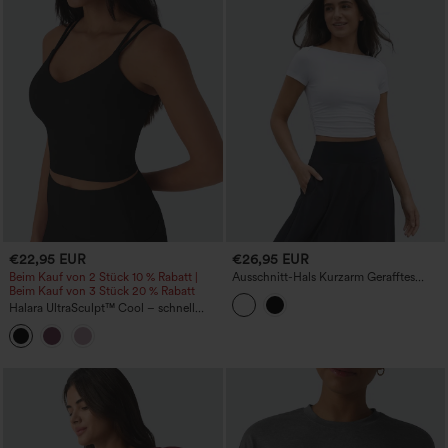
€22,95 EUR
€26,95 EUR
Beim Kauf von 2 Stück 10 % Rabatt |
Ausschnitt-Hals Kurzarm Gerafftes
Beim Kauf von 3 Stück 20 % Rabatt
Kurzes Lässiges Baby-T-Shirt
Halara UltraSculpt™ Cool – schnell
trocknendes, kurzes Yoga-Tanktop –
UPF50+