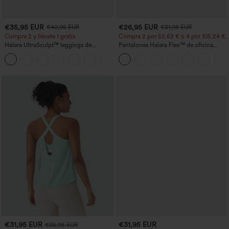
€35,95 EUR
€26,95 EUR
€40,95 EUR
€31,95 EUR
Compra 2 y llévate 1 gratis
Compra 2 por 52,62 € o 4 por 105,24 €.
Halara UltraSculpt™ leggings de
Pantalones Halara Flex™ de oficina
entrenamiento moldeadores de talle alto
anchos plisados de tiro alto con bolsillos
+12
con fruncido trasero que realza los
en tela tipo gofre
glúteos, control de abdomen y bolsillos
€31,95 EUR
€31,95 EUR
€35,95 EUR