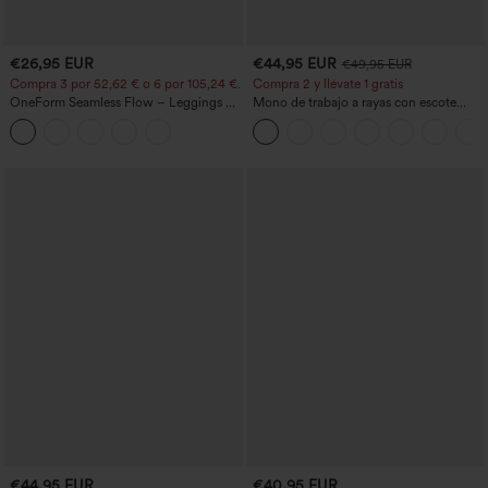
€26,95 EUR
€44,95 EUR
€49,95 EUR
Compra 3 por 52,62 € o 6 por 105,24 €.
Compra 2 y llévate 1 gratis
OneForm Seamless Flow – Leggings de
Mono de trabajo a rayas con escote
yoga sin costuras, tiro medio, control de
barco, sin mangas, lazo lateral, tacto
abdomen y realce de glúteos
Cool Touch y bolsillos - Edición Easy
Peezy
€44,95 EUR
€40,95 EUR