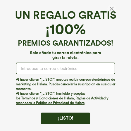
UN REGALO GRATIS
Tejido vaquero Halara Flex™*
¡100%
Halara Flex™ vaqueros de talle alto con
bolsillos, de pernera recta, lavado Cool
Touch, corte relajado
4.6
(
123
)
PREMIOS GARANTIZADOS!
€53,95 EUR
Solo añade tu correo electrónico para
girar la ruleta.
Al hacer clic en "¡LISTO!", aceptas recibir correos electrónicos de
marketing de Halara. Puedes cancelar la suscripción en cualquier
momento.
Al hacer clic en "¡LISTO!", has leído y aceptas
los Términos y Condiciones de Halara
,
Reglas de Actividad
y
reconoces la Política de Privacidad de Halara
.
¡LISTO!