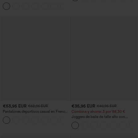
bolsillos, dobladillo enrollado, pierna
+1
ancha y efecto lavado, estilo casual
€53,95 EUR
€35,95 EUR
€62,95 EUR
€40,95 EUR
Pantalones deportivos casual en French
Combina y ahorra: 3 por 88,30 €
terry con estampado denim, tiro medio,
Joggers de baile de talle alto con
estilo jeans y bolsillos
cordón, fruncidos, corte cónico, secado
rápido, tacto fresco y bolsillos - UPF40+