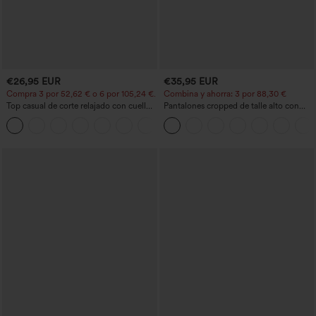
€26,95 EUR
€35,95 EUR
Compra 3 por 52,62 € o 6 por 105,24 €.
Combina y ahorra: 3 por 88,30 €
Top casual de corte relajado con cuello
Pantalones cropped de talle alto con
redondo y mangas murciélago.
bolsillos con cremallera y efecto lino
+1