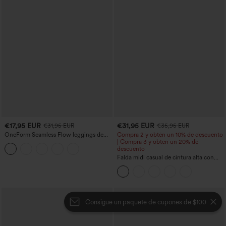
€17,95 EUR
€31,95 EUR
€31,95 EUR
€35,95 EUR
OneForm Seamless Flow leggings de
Compra 2 y obtén un 10% de descuento
yoga de talle alto con control abdominal
| Compra 3 y obtén un 20% de
y realce de glúteos
descuento
Falda midi casual de cintura alta con
control abdominal, fruncida, bajo curvo,
2 en 1 en forro polar y PU
Consigue un paquete de cupones de $100