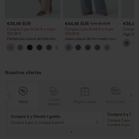
€35,95 EUR
€44,95 EUR
€35,95
€49,95 EUR
Compra 2 por 61,54 € o 4 por
Compra 2 por 61,54 € o 4 por
Compra 2 y
123,08 €.
123,08 €.
High Wais
Pantalones casual de talle alto y
Jeans casual de tiro medio con
Straight 
pierna recta con tacto de lino y
cordón y bolsillos
+5
bolsillos
Nuestras ofertas
Cupón
is
Venta
Regalos gratis
Envío gratis
especial
Compra 2 y llévat
Compra 3 y llévate 1 gratis
Compra 3 por 2, Co
Compra 4 por 3, compra 8 por 6
Compra 9 por 6