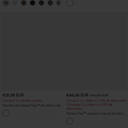
+23
con bolsillo lateral con cremallera
€31,95 EUR
€44,95 EUR
€49,95 EUR
Compra 2 y llévate 1 gratis
Compra 2 y obtén un 10% de descuento
| Compra 3 y obtén un 20% de
Pantalones Halara Flex™ de oficina de
descuento
tiro alto ligeramente acampanados con
+13
bolsillos
Halara Flex™ vaqueros casual lavados
asimétricos de tiro bajo con bolsillos
con cremallera, corte baggy y pierna
ancha