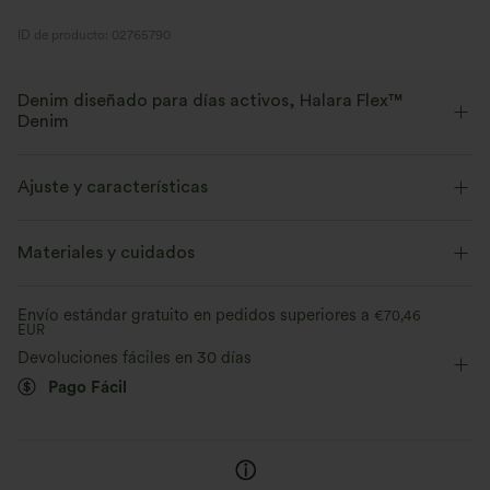
ID de producto: 02765790
Denim diseñado para días activos, Halara Flex™
Denim
Diseñado para una apariencia denim, innovado para brindar la
comodidad de la ropa deportiva. Halara Flex™ Denim te da la
Ajuste y características
elasticidad y suavidad con la que podrás moverte sin límites.
Cintura plana
Con bolsillos
Con bolsillos
Materiales y cuidados
Elástico en cuatro direcciones
Suave
Fácil de poner
Casual
Efecto degradado
Cómodo como unos leggings
Ligero
Envío estándar gratuito en pedidos superiores a
€70,46
EUR
Tobillero
Tiro alto
Pierna recta
Devoluciones fáciles en 30 días
Elástico en 4 direcciones
Pago Fácil