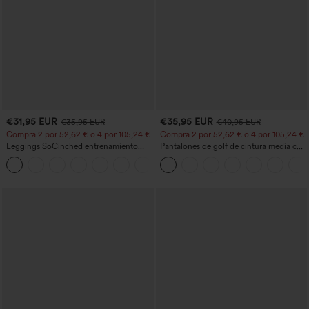
€31,95 EUR
€35,95 EUR
€35,95 EUR
€40,95 EUR
Compra 2 por 52,62 € o 4 por 105,24 €.
Compra 2 por 52,62 € o 4 por 105,24 €.
Leggings SoCinched entrenamiento
Pantalones de golf de cintura media con
moldeador abdomen bolsillo lateral tiro
cordón, dobladillo curvo, secado rápido,
+16
alto
de corte cónico y con bolsillos - UPF40+