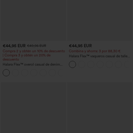
€44,95 EUR
€44,95 EUR
€49,95 EUR
Compra 2 y obtén un 10% de descuento
Combina y ahorra: 3 por 88,30 €
| Compra 3 y obtén un 20% de
Halara Flex™ vaqueros casual de talle
descuento
alto con bolsillos, estilo baggy de pierna
Halara Flex™ overol casual de denim
ancha, efecto lavado
lavado con escote en V y bolsillos
+1