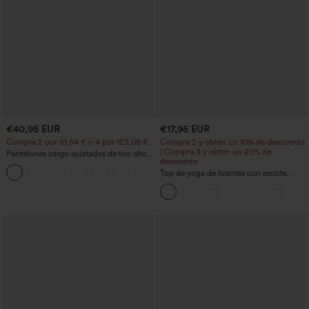
€40,95 EUR
€17,95 EUR
Compra 2 por 61,54 € o 4 por 123,08 €.
Compra 2 y obtén un 10% de descuento
| Compra 3 y obtén un 20% de
Pantalones cargo ajustados de tiro alto
descuento
con múltiples bolsillos y cremallera con
+10
botones
Top de yoga de tirantes con escote
redondo, fruncido y tacto fresco -
UPF50+