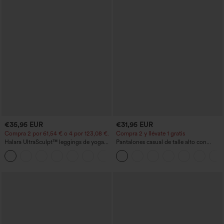
€35,95 EUR
€31,95 EUR
Compra 2 por 61,54 € o 4 por 123,08 €.
Compra 2 y llévate 1 gratis
Halara UltraSculpt™ leggings de yoga
Pantalones casual de talle alto con
bootcut de talle alto con control
cordón, pernera ancha, en mezcla de
+11
abdominal, efecto moldeador y bolsillos
lino y con bolsillos