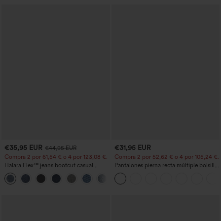
€35,95 EUR
€31,95 EUR
€44,95 EUR
Compra 2 por 61,54 € o 4 por 123,08 €.
Compra 2 por 52,62 € o 4 por 105,24 €.
Halara Flex™ jeans bootcut casual
Pantalones pierna recta múltiple bolsillo
lavados, de talle alto y con bolsillos
botón tiro alto
+5