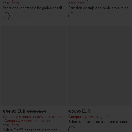
descuento
descuento
Pantalones de trabajo holgados de talle
Pantalón de traje cónico de tiro alto con
medio con bolsillos y pernera estilo
bolsillos
+3
barril
€44,95 EUR
€31,95 EUR
€49,95 EUR
Compra 2 y obtén un 10% de descuento
Compra 2 y llévate 1 gratis
| Compra 3 y obtén un 20% de
Falda midi casual de pana con cintura
descuento
media y bolsillo lateral frontal con
Halara Flex™ jeans de talle alto con
solapa