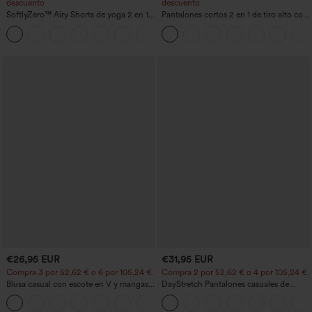
descuento
descuento
SoftlyZero™ Airy Shorts de yoga 2 en 1
Pantalones cortos 2 en 1 de tiro alto con
InstantCool de talle súper alto, 7" con
bolsillo interior y trasero
+23
bolsillos
€26,95 EUR
€31,95 EUR
Compra 3 por 52,62 € o 6 por 105,24 €.
Compra 2 por 52,62 € o 4 por 105,24 €.
Blusa casual con escote en V y mangas
DayStretch Pantalones casuales de
cortas abullonadas
cintura alta con pernera tipo barril y
bolsillos