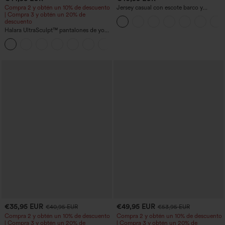
Compra 2 y obtén un 10% de descuento
Jersey casual con escote barco y
| Compra 3 y obtén un 20% de
mangas murciélago
descuento
Halara UltraSculpt™ pantalones de yoga
holgados de talle alto con control
abdominal, rayas color block y bolsillos
€35,95 EUR
€49,95 EUR
€40,95 EUR
€53,95 EUR
Compra 2 y obtén un 10% de descuento
Compra 2 y obtén un 10% de descuento
| Compra 3 y obtén un 20% de
| Compra 3 y obtén un 20% de