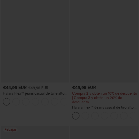
€44,95 EUR
€49,95 EUR
€49,95 EUR
Halara Flex™ jeans casual de talle alto
Compra 2 y obtén un 10% de descuento
con bolsillos, pierna recta y lavados
| Compra 3 y obtén un 20% de
+3
descuento
Halara Flex™ Jeans casual de tiro alto
con control abdominal, pernera ancha y
bolsillos
Rebajas