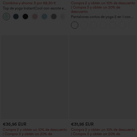
Combina y ahorra: 3 por 88,30 €
Compra 2 y obtén un 10% de descuento
| Compra 3 y obtén un 20% de
Top de yoga InstantCool con escote en
descuento
U y bajo curvado - UPF50+
Pantalones cortos de yoga 2 en 1 con
bolsillo trasero de talle muy alto y
bolsillo lateral oculto de 5&#39;&#39;
de longitud más larga
€35,95 EUR
€31,95 EUR
Compra 2 y obtén un 10% de descuento
Compra 2 y obtén un 10% de descuento
| Compra 3 y obtén un 20% de
| Compra 3 y obtén un 20% de