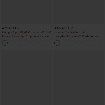
€31,95 EUR
€40,95 EUR
Compra 2 por 52,62 € o 4 por 105,24 €.
Compra 2 y llévate 1 gratis
Halara UltraSculpt™ top deportivo sin
Everyday Softlyzero™ Plush Vestido
mangas con escote redondo y bajo
deportivo sin espalda 2 en 1
+11
curvo
acampanado -Wannabe -Easy Peezy