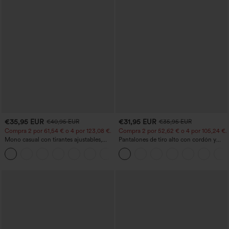
€35,95 EUR
€31,95 EUR
€40,95 EUR
€35,95 EUR
Compra 2 por 61,54 € o 4 por 123,08 €.
Compra 2 por 52,62 € o 4 por 105,24 €.
Mono casual con tirantes ajustables,
Pantalones de tiro alto con cordón y
fruncidos, pierna ancha, tejido jaspeado
bolsillos, pernera ancha, holgados y de
+10
y bolsillos - Easy Peezy
estilo casual con tacto de lino.