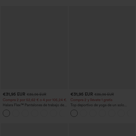
€31,95 EUR
€31,95 EUR
€35,95 EUR
€35,95 EUR
Compra 2 por 52,62 € o 4 por 105,24 €.
Compra 2 y llévate 1 gratis
Halara Flex™ Pantalones de trabajo de
Top deportivo de yoga de un solo
talle alto, moldeadores del cuerpo, que
hombro, manga larga con agujero para
+10
estilizan la cintura, con bolsillos, de
el pulgar, dobladillo curvo estilo high-
pierna ancha en micro‑waffle
low (frente más corto, espalda más
larga), de secado rápido, con sujetador
incorporado