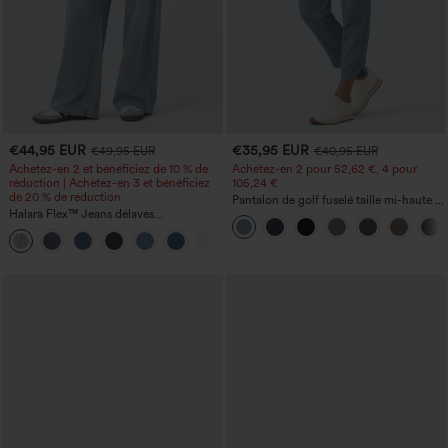
€44,95 EUR
€35,95 EUR
€49,95 EUR
€40,95 EUR
Achetez-en 2 et bénéficiez de 10 % de
Achetez-en 2 pour 52,62 €, 4 pour
réduction | Achetez-en 3 et bénéficiez
105,24 €
de 20 % de réduction
Pantalon de golf fuselé taille mi-haute à
Halara Flex™ Jeans délavés
cordon, ourlet incurvé, séchage rapide,
décontractés, coupe baggy à jambe
avec poches — UPF40+
+5
large, taille basse asymétrique, poches
zippées