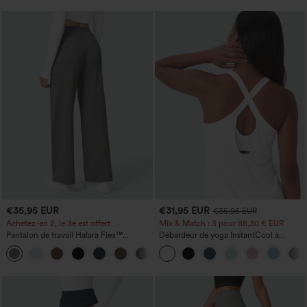
€35,95 EUR
€31,95 EUR
€35,95 EUR
Achetez-en 2, le 3e est offert
Mix & Match : 3 pour 88,30 € EUR
Pantalon de travail Halara Flex™
Débardeur de yoga InstantCool à
DayStretch à taille haute, avec poches et
encolure en U et ourlet arrondi –
+23
coupe droite
UPF50+