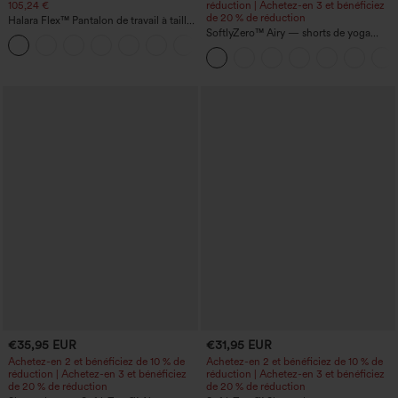
105,24 €
réduction | Achetez-en 3 et bénéficiez
de 20 % de réduction
Halara Flex™ Pantalon de travail à taille
haute, jambe large, avec poches, en
SoftlyZero™ Airy — shorts de yoga
+21
maille gaufrée
super taille haute 2-en-1 InstantCool
avec poches
€35,95 EUR
€31,95 EUR
Achetez-en 2 et bénéficiez de 10 % de
Achetez-en 2 et bénéficiez de 10 % de
réduction | Achetez-en 3 et bénéficiez
réduction | Achetez-en 3 et bénéficiez
de 20 % de réduction
de 20 % de réduction