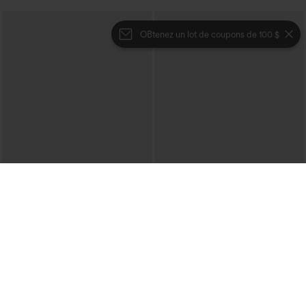
OBtenez un lot de coupons de 100 $
€40,95 EUR
€44,95 EUR
€49,95 EUR
Pull décontracté à col bateau et
Achetez-en 2 et bénéficiez de 10 % de
manches chauve-souris
réduction | Achetez-en 3 et bénéficiez
+1
de 20 % de réduction
Halara Flex™ Salopette décontractée en
denim lavé à encolure en V avec poche