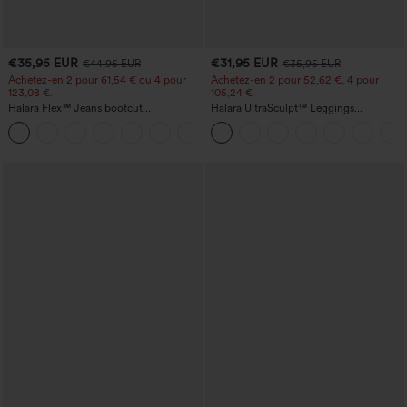
€35,95 EUR
€31,95 EUR
€44,95 EUR
€35,95 EUR
Achetez-en 2 pour 61,54 € ou 4 pour
Achetez-en 2 pour 52,62 €, 4 pour
123,08 €.
105,24 €
Halara Flex™ Jeans bootcut
Halara UltraSculpt™ Leggings
décontractés taille haute, effet délavé,
d'entraînement sculptants taille haute,
+5
avec poches
effet ventre plat, avec poche