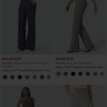
€40,95 EUR
€31,95 EUR
Achetez-en 2 pour 61,54 € ou 4 pour
Achetez-en 2, le 3e est offert
123,08 €.
Halara Flex™ Pantalon de travail taille
Halara Flex™ DayStretch pantalon flare
haute avec poche latérale arrière et
de travail, taille mi-haute, poche latérale
légère coupe évasée
+12
zippée