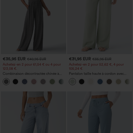
€35,95 EUR
€31,95 EUR
€40,95 EUR
€35,95 EUR
Achetez-en 2 pour 61,54 € ou 4 pour
Achetez-en 2 pour 52,62 €, 4 pour
123,08 €.
105,24 €
Combinaison décontractée chinée à
Pantalon taille haute à cordon avec
bretelles réglables, fronces et jambes
poches, jambe large et coupe ample,
+10
larges, avec poches — facile comme
style décontracté, effet lin
tout