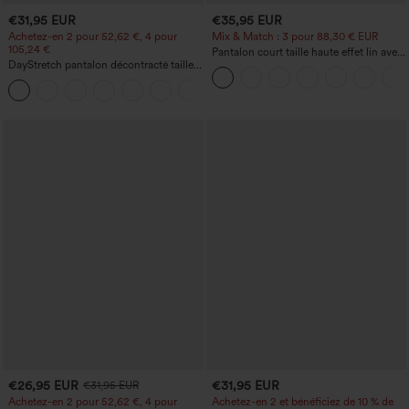
€31,95 EUR
€35,95 EUR
Achetez-en 2 pour 52,62 €, 4 pour
Mix & Match : 3 pour 88,30 € EUR
105,24 €
Pantalon court taille haute effet lin avec
DayStretch pantalon décontracté taille
poche zippée
haute avec poches et coupe droite
+23
€26,95 EUR
€31,95 EUR
€31,95 EUR
Achetez-en 2 pour 52,62 €, 4 pour
Achetez-en 2 et bénéficiez de 10 % de