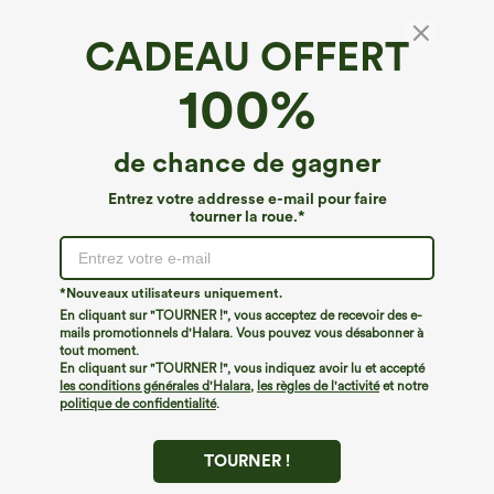
CADEAU OFFERT
100%
de chance de gagner
Entrez votre addresse e-mail pour faire
tourner la roue.*
Oops!
Nous ne semblons pas pouvoir trouver la page que
*Nouveaux utilisateurs uniquement.
vous recherchez.
En cliquant sur "TOURNER !", vous acceptez de recevoir des e-
mails promotionnels d'Halara. Vous pouvez vous désabonner à
tout moment.
Acheter plus
En cliquant sur "TOURNER !", vous indiquez avoir lu et accepté
les conditions générales d'Halara
,
les règles de l'activité
et notre
politique de confidentialité
.
TOURNER !