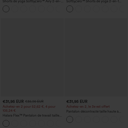
Shorts de yoga SoftlyZero™ Airy 2-en-1
SoftlyZero™ Shorts de yoga 2-en-1
InstantCool, super taille haute, 7" avec
InstantCool, super taille haute, aérés, 5''
+23
poches
avec poches — longueur allongée
€31,95 EUR
€31,95 EUR
€35,95 EUR
Achetez-en 2 pour 52,62 €, 4 pour
Achetez-en 2, le 3e est offert
105,24 €
Pantalon décontracté taille haute à
Halara Flex™ Pantalon de travail taille
cordon, coupe large en mélange de lin,
haute sculptant la silhouette, gainant la
avec poches
+10
taille, avec poches, jambe large en
micro-gaufre