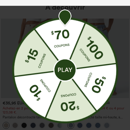
À découvrir
€35,95 EUR
€44,95 EUR
€49,95 EUR
Achetez-en 2 pour 61,54 € ou 4 pour
Achetez-en 2 pour 61,54 € ou 4 pour
123,08 €.
123,08 €.
Pantalon décontracté taille haute à
Jean décontracté taille mi‑haute, à
jambe droite, effet lin, avec poches
cordon de serrage, avec poches
+5