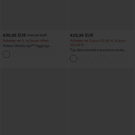
€35,95 EUR
€26,95 EUR
€40,95 EUR
Achetez-en 2, le 3e est offert
Achetez-en 3 pour 52,62 €, 6 pour
105,24 €
Halara UltraSculpt™ leggings
d'entraînement taille haute — fronces
Top décontracté à encolure ronde,
+11
liftantes pour le fessier, maintien gainant
manches chauve-souris et coupe ample
du ventre et poche