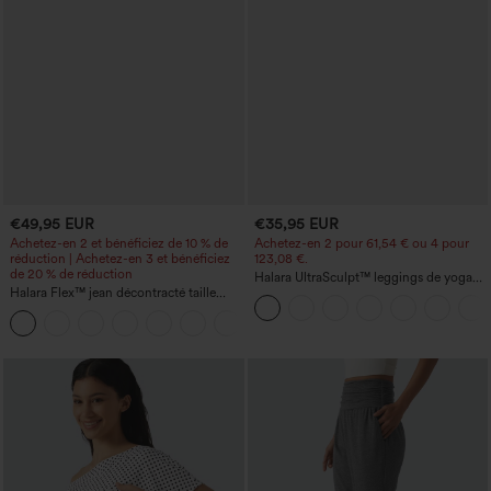
€49,95 EUR
€35,95 EUR
Achetez-en 2 et bénéficiez de 10 % de
Achetez-en 2 pour 61,54 € ou 4 pour
réduction | Achetez-en 3 et bénéficiez
123,08 €.
de 20 % de réduction
Halara UltraSculpt™ leggings de yoga
Halara Flex™ jean décontracté taille
taille haute, gainants avec contrôle du
haute à effet gainant, coupe large, avec
ventre, coupe bootcut, à poches
poches