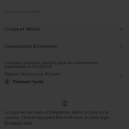
ID de produit 02651188
Coupe et détails
Soutien-gorge intégré
Dos à lacets
Col drapé
Composition & Entretien
Lacets
Fente
Enfilable
Fête et Mariage
Livraison standard gratuite pour les commandes
supérieures à
Maxi
Sans manches
€70,46 EUR
Élasticité quatre directions
Retours faciles sous 30 jours
Robe caraco
Paiement facile
Le logo est en cours d’intégration. Selon le style ou la
couleur, l’article reçu peut être livré avec ou sans logo.
En savoir plus