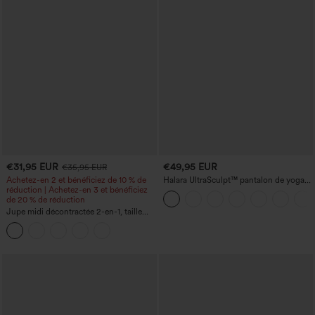
€31,95 EUR
€49,95 EUR
€35,95 EUR
Achetez-en 2 et bénéficiez de 10 % de
Halara UltraSculpt™ pantalon de yoga
réduction | Achetez-en 3 et bénéficiez
droit taille haute gainant à imprimé
de 20 % de réduction
léopard avec poches
Jupe midi décontractée 2-en-1, taille
haute à effet gainant, froncée avec
ourlet arrondi, en polaire et PU