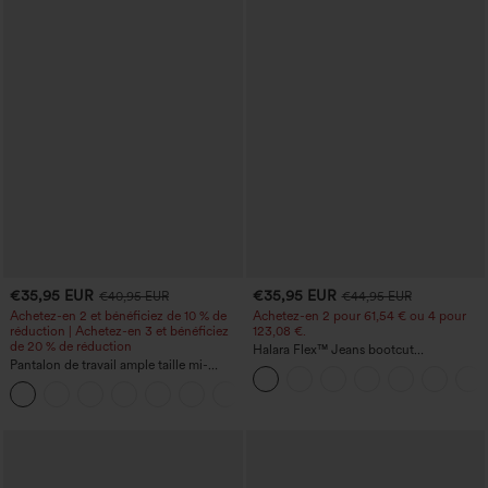
€35,95 EUR
€35,95 EUR
€40,95 EUR
€44,95 EUR
Achetez-en 2 et bénéficiez de 10 % de
Achetez-en 2 pour 61,54 € ou 4 pour
réduction | Achetez-en 3 et bénéficiez
123,08 €.
de 20 % de réduction
Halara Flex™ Jeans bootcut
Pantalon de travail ample taille mi-
décontractés taille haute, effet délavé,
haute, coupe « barrel » (jambe en forme
avec poches
+3
de tonneau) avec poches