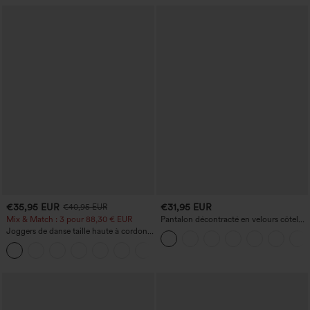
€35,95 EUR
€31,95 EUR
€40,95 EUR
Mix & Match : 3 pour 88,30 € EUR
Pantalon décontracté en velours côtelé,
taille mi-haute, poche zippée
Joggers de danse taille haute à cordon,
effet froncé, coupe fuselée, à séchage
rapide et toucher frais, avec poches —
UPF40+