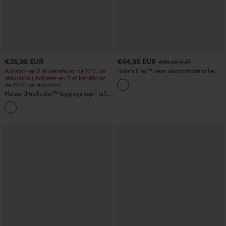
€35,95 EUR
€44,95 EUR
€49,95 EUR
Achetez-en 2 et bénéficiez de 10 % de
Halara Flex™ Jean décontracté taille
réduction | Achetez-en 3 et bénéficiez
haute, jambe droite, délavé, avec poches
de 20 % de réduction
Halara UltraSculpt™ leggings capri taille
haute, gainants avec contrôle du ventre
et poches pour l'entraînement