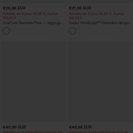
€26,95 EUR
€31,95 EUR
Achetez-en 3 pour 52,62 €, 6 pour
Achetez-en 2 pour 52,62 €, 4 pour
105,24 €
105,24 €
OneForm Seamless Flow — leggings de
Halara UltraSculpt™ Débardeur de sport
yoga sans coutures, taille mi-haute, effet
à col rond et ourlet arrondi
gainant pour le ventre et liftant pour les
fesses
€40,95 EUR
€49,95 EUR
Achetez-en 2 et bénéficiez de 10 % de
Achetez-en 2 et bénéficiez de 10 % de