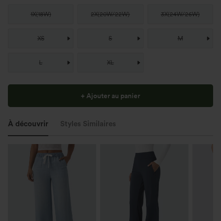
1X
(
18W
)
2X
(
20W/22W
)
3X
(
24W/26W
)
XS
S
M
L
XL
+ Ajouter au panier
À découvrir
Styles Similaires