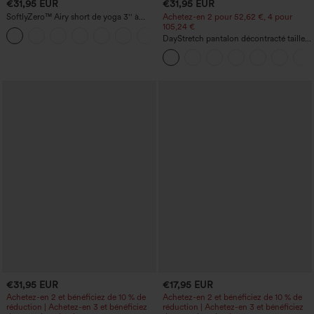
€31,95 EUR
€31,95 EUR
SoftlyZero™ Airy short de yoga 3'' à
Achetez-en 2 pour 52,62 €, 4 pour
taille haute, froncé, InstantCool, avec
105,24 €
+11
poches
DayStretch pantalon décontracté taille
haute avec poches et coupe droite
€31,95 EUR
€17,95 EUR
Achetez-en 2 et bénéficiez de 10 % de
Achetez-en 2 et bénéficiez de 10 % de
réduction | Achetez-en 3 et bénéficiez
réduction | Achetez-en 3 et bénéficiez