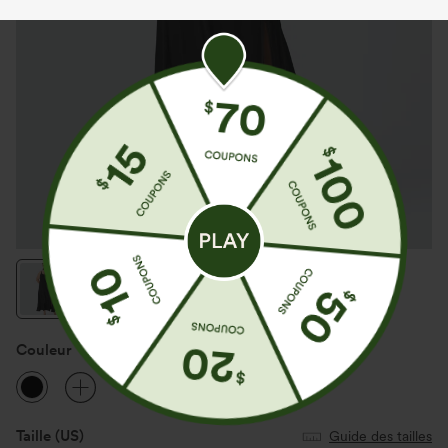
Couleur
Noir
Taille
(US)
Guide des tailles