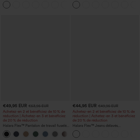
yoga taille haute à effet gainant pour le
haute, large, avec poches, ourlet
ventre, à rayures color block, avec
retroussé et effet délavé
poches
€49,95 EUR
€44,95 EUR
€53,95 EUR
€49,95 EUR
Achetez-en 2 et bénéficiez de 10 % de
Achetez-en 2 et bénéficiez de 10 % de
réduction | Achetez-en 3 et bénéficiez
réduction | Achetez-en 3 et bénéficiez
de 20 % de réduction
de 20 % de réduction
Halara Flex™ Pantalon de travail fuselé,
Halara Flex™ Jeans délavés
uni, taille haute, avec poches
décontractés, coupe baggy à jambe
+8
large, taille basse asymétrique, poches
zippées