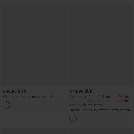
€40,95 EUR
€44,95 EUR
Pull décontracté à col bateau et
Achetez-en 2 et bénéficiez de 10 % de
manches chauve-souris
réduction | Achetez-en 3 et bénéficiez
+1
de 20 % de réduction
Halara Flex™ DayStretch Pantalon évasé
taille haute à poches pour le travail