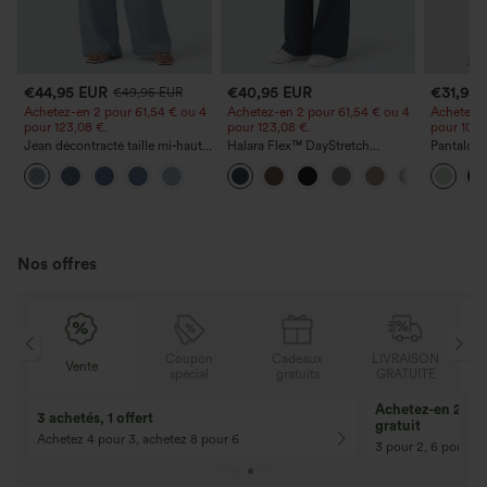
€44,95 EUR
€40,95 EUR
€31,95
€49,95 EUR
Achetez-en 2 pour 61,54 € ou 4
Achetez-en 2 pour 61,54 € ou 4
Achetez-e
pour 123,08 €.
pour 123,08 €.
pour 105,
Jean décontracté taille mi‑haute,
Halara Flex™ DayStretch
Pantalon 
à cordon de serrage, avec
pantalon flare de travail, taille
avec poch
poches
mi-haute, poche latérale zippée
coupe amp
effet lin
Nos offres
Coupon
Cadeaux
LIVRAISON
Vente
spécial
gratuits
GRATUITE
10% de réduction
12% de réductio
Pour toute commande de 107,00 € et
Pour toute comman
plus ! Code : Aug2026
plus ! Code : Aug2