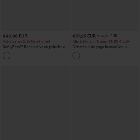
€40,95 EUR
€31,95 EUR
€35,95 EUR
Achetez-en 2, le 3e est offert
Mix & Match : 3 pour 88,30 € EUR
SoftlyZero™ Robe active en peluche dos
Débardeur de yoga InstantCool à
nu — Édition Hyper Facile
encolure en U et ourlet arrondi –
+29
UPF50+