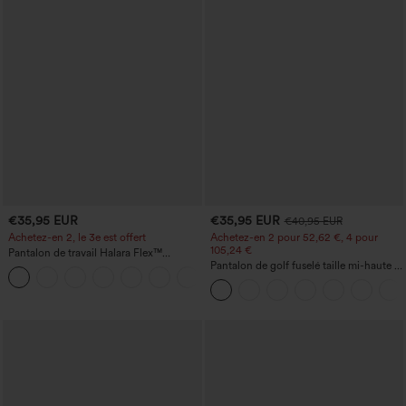
€35,95 EUR
€35,95 EUR
€40,95 EUR
Achetez-en 2, le 3e est offert
Achetez-en 2 pour 52,62 €, 4 pour
105,24 €
Pantalon de travail Halara Flex™
DayStretch à taille haute, avec poches et
Pantalon de golf fuselé taille mi-haute à
+23
coupe droite
cordon, ourlet incurvé, séchage rapide,
avec poches — UPF40+