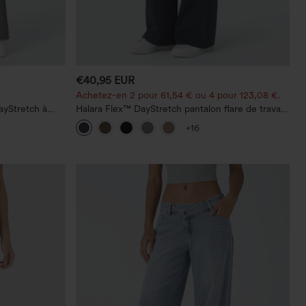
€40,95 EUR
Achetez-en 2 pour 61,54 € ou 4 pour 123,08 €.
ayStretch à
Halara Flex™ DayStretch pantalon flare de travail,
 droite
taille mi-haute, poche latérale zippée
+16