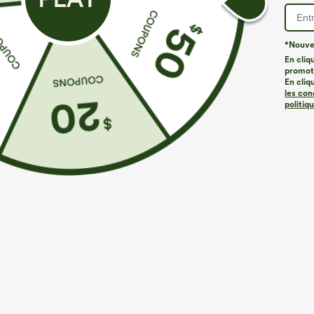
*Nouvea
En cliq
promoti
En cliq
les con
politiq
€26,95 EUR
€31,95 EUR
€
Achetez-en 3 pour 52,62 €, 6 pour 105,24 €
Achetez-en 2 p