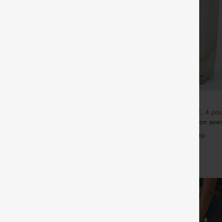
€31,95 EUR
35,95 EUR
€35,95 EUR
3 pour 88,30 € EUR
Achetez-en 2 pour 52,62 €, 4 pou
oga InstantCool à encolure en U
Pantalon taille haute à cordon ave
ndi – UPF50+
jambe large et coupe ample, style
+4
+19
effet lin