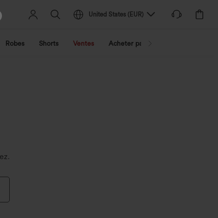
United States
(
EUR
)
Robes
Shorts
Ventes
Acheter par activité
Découvrez 
ez.