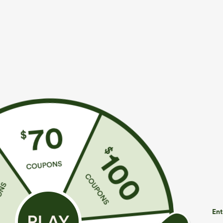
€35,95 EUR
€35,95 EUR
€40,95 EUR
Achetez-en 2 pour 61,54 € ou 4 pour 123,08 €.
Achetez-en 2 p
Combinaison décontractée chinée à bretelles
Pantalon de gol
réglables, fronces et jambes larges, avec poches
ourlet incurvé
+14
— facile comme tout
UPF40+
Ent