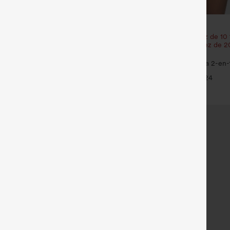
€31,95 EUR
t bénéficiez de 10 % de réduction
Achetez-en 2 et bénéficiez de 10
 et bénéficiez de 20 % de
| Achetez-en 3 et bénéficiez de 
réduction
y — shorts de yoga super taille
SoftlyZero™ Shorts de yoga 2-en-1
nstantCool avec poches
super taille haute, aérés, 5'' ave
+29
+24
longueur allongée