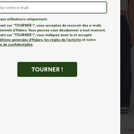
ux utilisateurs uniquement.
uant sur "TOURNER !", vous acceptez de recevoir des e-mails
onnels d'Halara. Vous pouvez vous désabonner à tout moment.
uant sur "TOURNER !", vous indiquez avoir lu et accepté
ditions générales d'Halara
,
les règles de l'activité
et notre
ue de confidentialité
.
TOURNER !
€31,95 EUR
35,95 EUR
our 52,62 €, 4 pour 105,24 €
Achetez-en 2 pour 52,62 €, 4 pou