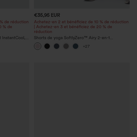
€35,95 EUR
 % de réduction
Achetez-en 2 et bénéficiez de 10 % de réduction
20 % de
| Achetez-en 3 et bénéficiez de 20 % de
réduction
 InstantCool,
Shorts de yoga SoftlyZero™ Airy 2-en-1
c poches —
InstantCool, super taille haute, 7" avec poches
+27