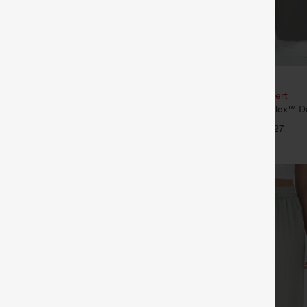
€35,95 EUR
€49,95 EUR
our 61,54 € ou 4 pour 123,08 €.
Achetez-en 2, le 3e est offert
é taille mi‑haute, à cordon de
Pantalon de travail Halara Flex™ D
poches
taille haute, avec poches et coupe
+27