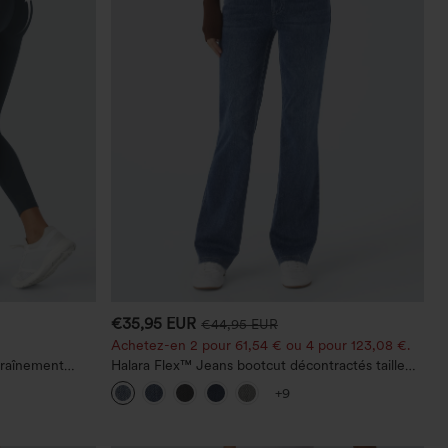
€35,95 EUR
€44,95 EUR
Achetez-en 2 pour 61,54 € ou 4 pour 123,08 €.
traînement
Halara Flex™ Jeans bootcut décontractés taille
r le fessier,
haute, effet délavé, avec poches
+9
he