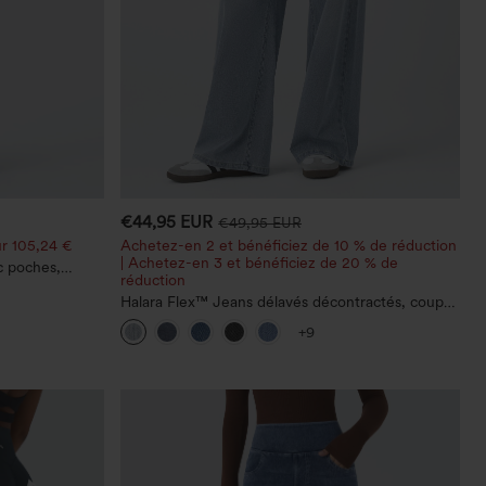
€44,95 EUR
€49,95 EUR
r 105,24 €
Achetez-en 2 et bénéficiez de 10 % de réduction
| Achetez-en 3 et bénéficiez de 20 % de
c poches,
réduction
 décontracté,
Halara Flex™ Jeans délavés décontractés, coupe
baggy à jambe large, taille basse asymétrique,
+9
poches zippées