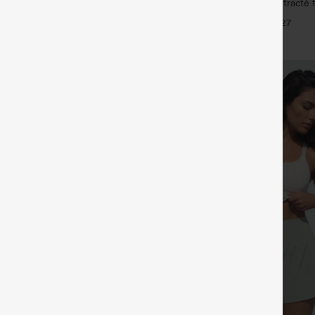
ulpt™ Leggings d'entraînement
DayStretch pantalon décontracté t
e haute, effet ventre plat, avec
avec poches et coupe droite
+20
+27