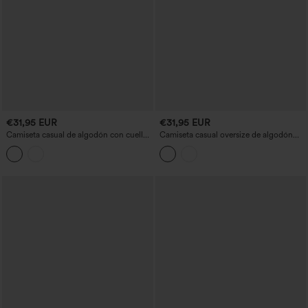
€31,95 EUR
€31,95 EUR
Camiseta casual de algodón con cuello
Camiseta casual oversize de algodón
redondo, mangas raglán largas,
con cuello redondo y mangas largas.
aberturas para el pulgar, dobladillo
curvo y corte relajado