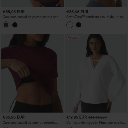
€35,95 EUR
€35,95 EUR
Camiseta casual de punto canalé con
SoftlyZero™ camiseta casual de un solo
cuello redondo, apertura (cut-out),
hombro, ligera y fruncida, con abertura
manga corta y sujetador integrado.
y sujetador integrado, tacto fresco.
Rebajas
€35,95 EUR
€17,95 EUR
€35,95 EUR
Camiseta casual de cuello redondo,
Camiseta de algodón Pima con cuello
manga corta y sujetador integrado
en V, encaje a contraste, manga larga,