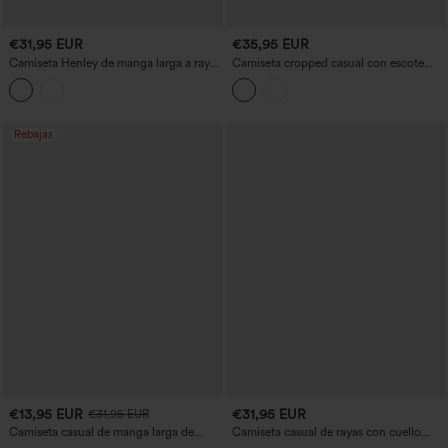
€31,95 EUR
€35,95 EUR
Camiseta Henley de manga larga a rayas
Camiseta cropped casual con escote
con apertura para los pulgares, de estilo
corazón, manga larga y aberturas para
casual.
los pulgares.
Rebajas
€13,95 EUR
€31,95 EUR
€31,95 EUR
Camiseta casual de manga larga de
Camiseta casual de rayas con cuello
punto acanalado con escote barco y
redondo y manga larga