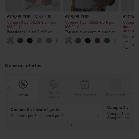
€26,95 EUR
€26,95 EUR
€17,95 
€31,95 EUR
Compra 2 por 52,62 € o 4 por
Compra 3 por 52,62 € o 6 por
Compra 2
105,24 €.
105,24 €.
descuento
un 20% d
Pantalones Halara Flex™ de
Top casual de corte relajado con
oficina anchos plisados de tiro
cuello redondo y mangas
Camiseta 
+21
alto con bolsillos en tela tipo
murciélago.
manga co
gofre
Nuestras ofertas
Cupón
is
Venta
Regalos gratis
Envío gratis
especial
Compra 2 y llévat
Compra 3 y llévate 1 gratis
Compra 3 por 2, Co
Compra 4 por 3, compra 8 por 6
Compra 9 por 6