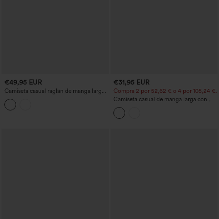
€49,95 EUR
€31,95 EUR
Camiseta casual raglán de manga larga
Compra 2 por 52,62 € o 4 por 105,24 €.
con cuello redondo y abertura en el
Camiseta casual de manga larga con
bajo, apta para pieles sensibles
cuello en V y estampado de leopardo