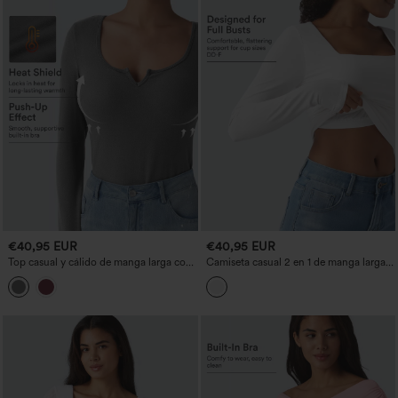
€40,95 EUR
€40,95 EUR
Top casual y cálido de manga larga con
Camiseta casual 2 en 1 de manga larga
copas moldeadas push-up y escote con
con escote cuadrado, efecto push-up y
muesca
fruncidos - copas D/DD/DDD/F