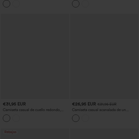
volante
€31,95 EUR
€26,95 EUR
€31,95 EUR
Camiseta casual de cuello redondo,
Camiseta casual acanalada de un
manga corta, sujetador incorporado y
hombro, manga corta, fruncida y con
bajo curvo
sujetador integrado
Rebajas