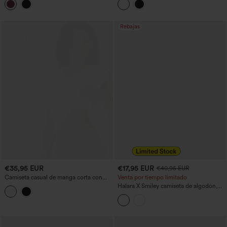
estilo casual
Rebajas
€35,95 EUR
€17,95 EUR
€40,95 EUR
Camiseta casual de manga corta con
Venta por tiempo limitado
escote en V y sujetador integrado, copas
Halara X Smiley camiseta de algodón,
B-DD
cuello redondo, manga corta, acabado
lavado y estilo casual