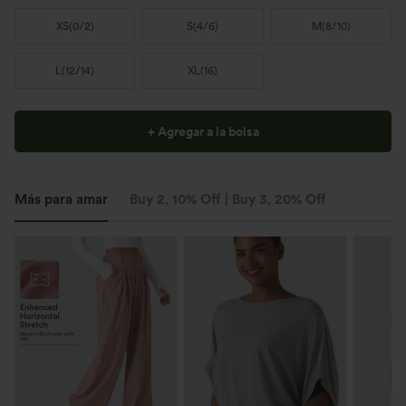
XS
(
0/2
)
S
(
4/6
)
M
(
8/10
)
L
(
12/14
)
XL
(
16
)
+ Agregar a la bolsa
Más para amar
Buy 2, 10% Off | Buy 3, 20% Off