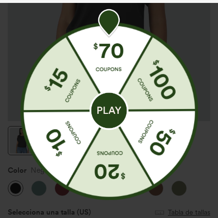
Color
Negro
Selecciona una talla
(US)
Tabla de tallas