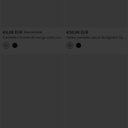
€8,95 EUR
€35,95 EUR
€44,95 EUR
Camiseta informal de manga corta con
Halara camiseta casual de algodón tipo
hombros caídos y bloques de color
jersey con escote en V y manga corta,
con sujetador incorporado, copas B–DD