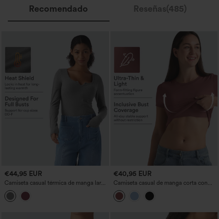
Recomendado
Reseñas(485)
€44,95 EUR
€40,95 EUR
Camiseta casual térmica de manga larga
Camiseta casual de manga corta con
con push-up y escote con muesca -
escote redondo y sujetador integrado,
copas D/DD/DDD/F
copas B-DD