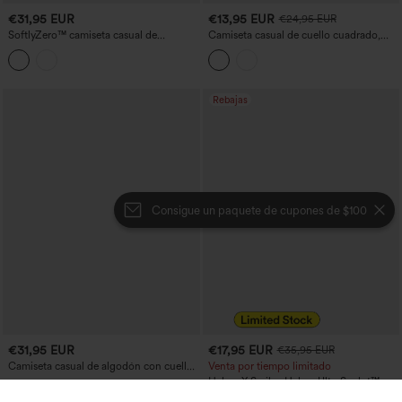
€31,95 EUR
€13,95 EUR
€24,95 EUR
SoftlyZero™ camiseta casual de
Camiseta casual de cuello cuadrado,
hombros descubiertos (off-shoulder) de
manga corta y fruncida con estampado
manga larga, ligera y en malla
de leopardo
transpirable, con sujetador integrado y
tacto fresco — UPF50+
Rebajas
Consigue un paquete de cupones de $100
€31,95 EUR
€17,95 EUR
€35,95 EUR
Camiseta casual de algodón con cuello
Venta por tiempo limitado
redondo, mangas largas y aberturas
Halara X Smiley Halara UltraSculpt™
camiseta casual corta y ajustada con