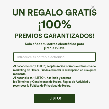
UN REGALO GRATIS
Camiseta casual de manga corta con escote
¡100%
barco y abertura decorativa.
4.7
(
485
)
PREMIOS GARANTIZADOS!
€17,95 EUR
Buy 2, 10% Off | Buy 3, 20% Off
Solo añade tu correo electrónico para
girar la ruleta.
Al hacer clic en "¡LISTO!", aceptas recibir correos electrónicos de
marketing de Halara. Puedes cancelar la suscripción en cualquier
momento.
Al hacer clic en "¡LISTO!", has leído y aceptas
los Términos y Condiciones de Halara
,
Reglas de Actividad
y
reconoces la Política de Privacidad de Halara
.
¡LISTO!