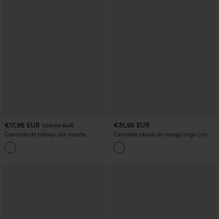
€17,95 EUR
€31,95 EUR
€26,95 EUR
Camiseta de trabajo con escote
Camiseta casual de manga larga con
drapeado, mangas largas y bajo con
cuello redondo, detalle cut-out, bajo
volantes
con volante y tejido waffle