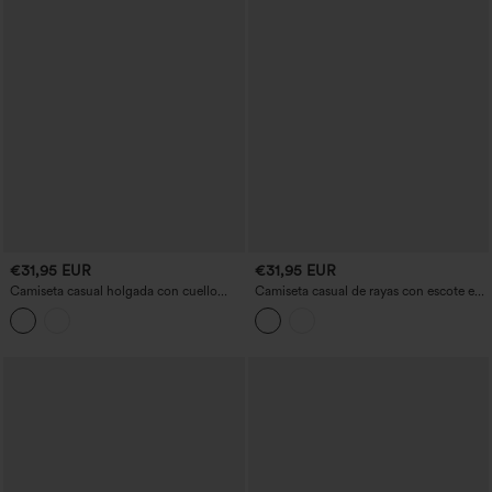
€31,95 EUR
€31,95 EUR
Camiseta casual holgada con cuello
Camiseta casual de rayas con escote en
redondo, mangas murciélago y bajo
V y manga larga
asimétrico (más corta delante, más larga
detrás).