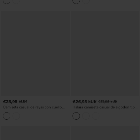
sujetador incorporado y corte
ultradelgado
€35,95 EUR
€26,95 EUR
€31,95 EUR
Camiseta casual de rayas con cuello
Halara camiseta casual de algodón tipo
Henley, mangas largas y abertura para el
jersey con escote redondeado, mangas
pulgar
cortas y sujetador incorporado