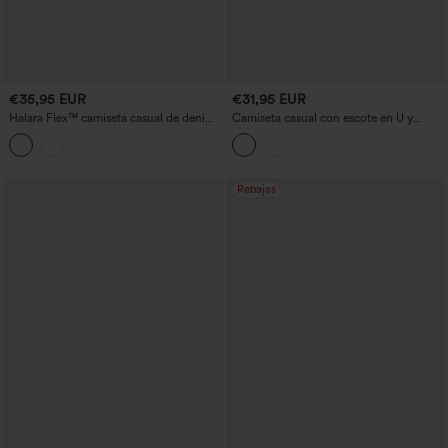
€35,95 EUR
€31,95 EUR
Halara Flex™ camiseta casual de denim
Camiseta casual con escote en U y
con cuello redondo y mangas cortas.
manga corta, con sujetador
incorporado, encaje a contraste y lazo
en la espalda
Rebajas