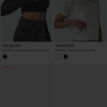
€35,95 EUR
€35,95 EUR
Camiseta casual de punto canalé con
Camiseta casual 2 en 1 de cuello
copas moldeadas, efecto push-up,
redondo, manga corta y con encaje
escote cuadrado, manga larga, aberturas
para el pulgar y lazo.
Rebajas