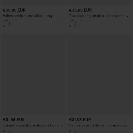
€35,95 EUR
€35,95 EUR
Halara camiseta casual en jersey de
Top casual raglán de cuello redondo y
algodón con escote en V, mangas cortas
manga larga con bloques de color
y sujetador integrado (copas B–DD)
€31,95 EUR
€31,95 EUR
Camiseta casual acanalada de hombros
Camiseta casual de manga larga con
descubiertos y manga larga, con
escote cuadrado y bajo con volantes