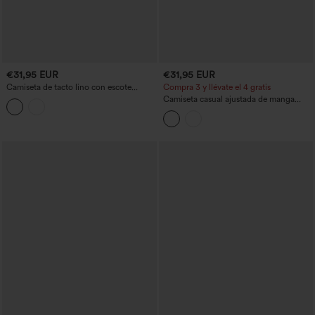
€31,95 EUR
€31,95 EUR
Camiseta de tacto lino con escote
Compra 3 y llévate el 4 gratis
cuadrado, mangas con volante y bajo
Camiseta casual ajustada de manga
con volante
larga con cuello Henley acanalado