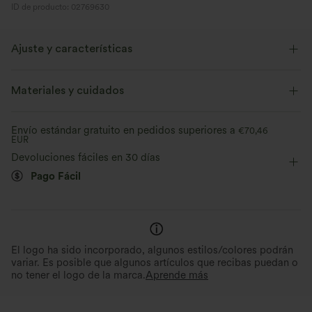
ID de producto: 02769630
Ajuste y características
Para: actividades casuales.
Materiales y cuidados
Corte holgado
Cuello redondo
Cut-out
Envío estándar gratuito en pedidos superiores a
€70,46
Fácil de poner
Casual
Por la cadera
Manga corta
EUR
Devoluciones fáciles en 30 días
Elástico en 4 direcciones
Pago Fácil
El logo ha sido incorporado, algunos estilos/colores podrán
variar. Es posible que algunos artículos que recibas puedan o
no tener el logo de la marca.
Aprende más