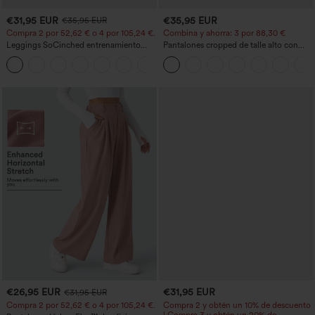
€31,95 EUR
€35,95 EUR
€35,95 EUR
Compra 2 por 52,62 € o 4 por 105,24 €.
Combina y ahorra: 3 por 88,30 €
Leggings SoCinched entrenamiento
Pantalones cropped de talle alto con
moldeador abdomen bolsillo lateral tiro
bolsillos con cremallera y efecto lino
+16
alto
€26,95 EUR
€31,95 EUR
€31,95 EUR
Compra 2 por 52,62 € o 4 por 105,24 €.
Compra 2 y obtén un 10% de descuento
| Compra 3 y obtén un 20% de