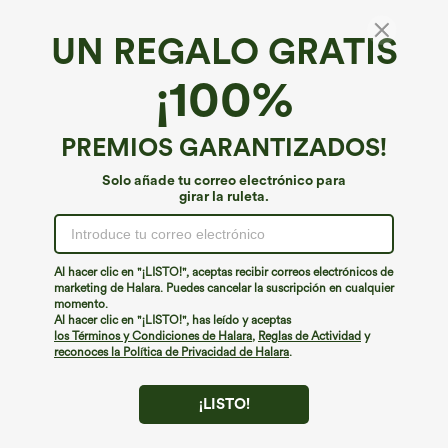
UN REGALO GRATIS
Blusa de trabajo con cuello mao y mangas
¡100%
cortas tipo casquillo con detalle en la espalda
4.7
(
717
)
PREMIOS GARANTIZADOS!
€31,95 EUR
Solo añade tu correo electrónico para
girar la ruleta.
Al hacer clic en "¡LISTO!", aceptas recibir correos electrónicos de
marketing de Halara. Puedes cancelar la suscripción en cualquier
momento.
Al hacer clic en "¡LISTO!", has leído y aceptas
los Términos y Condiciones de Halara
,
Reglas de Actividad
y
reconoces la Política de Privacidad de Halara
.
¡LISTO!