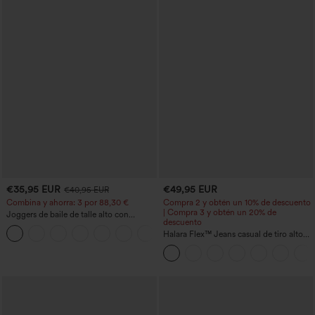
€35,95 EUR
€49,95 EUR
€40,95 EUR
Combina y ahorra: 3 por 88,30 €
Compra 2 y obtén un 10% de descuento
| Compra 3 y obtén un 20% de
Joggers de baile de talle alto con
descuento
cordón, fruncidos, corte cónico, secado
rápido, tacto fresco y bolsillos - UPF40+
Halara Flex™ Jeans casual de tiro alto
con control abdominal, pernera ancha y
bolsillos