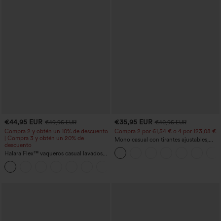
€44,95 EUR
€35,95 EUR
€49,95 EUR
€40,95 EUR
Compra 2 y obtén un 10% de descuento
Compra 2 por 61,54 € o 4 por 123,08 €.
| Compra 3 y obtén un 20% de
Mono casual con tirantes ajustables,
descuento
fruncidos, pierna ancha, tejido jaspeado
Halara Flex™ vaqueros casual lavados
y bolsillos - Easy Peezy
asimétricos de tiro bajo con bolsillos
+5
con cremallera, corte baggy y pierna
ancha