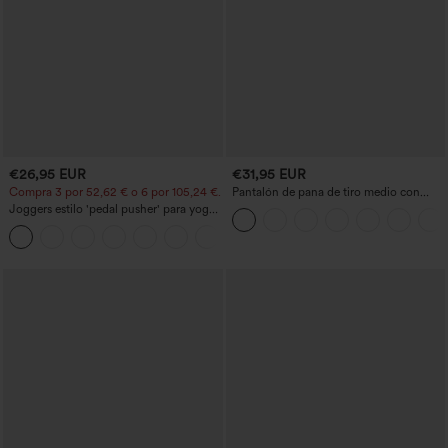
€26,95 EUR
€31,95 EUR
Compra 3 por 52,62 € o 6 por 105,24 €.
Pantalón de pana de tiro medio con
cremallera
Joggers estilo 'pedal pusher' para yoga
de talle alto, fruncidos y jaspeados, con
+4
bolsillos