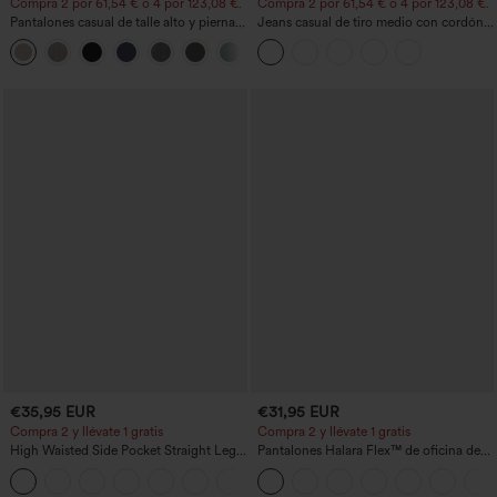
Compra 2 por 61,54 € o 4 por 123,08 €.
Compra 2 por 61,54 € o 4 por 123,08 €.
Pantalones casual de talle alto y pierna
Jeans casual de tiro medio con cordón y
recta con tacto de lino y bolsillos
bolsillos
+5
€35,95 EUR
€31,95 EUR
Compra 2 y llévate 1 gratis
Compra 2 y llévate 1 gratis
High Waisted Side Pocket Straight Leg
Pantalones Halara Flex™ de oficina de
Work Pants
tiro alto ligeramente acampanados con
+23
bolsillos