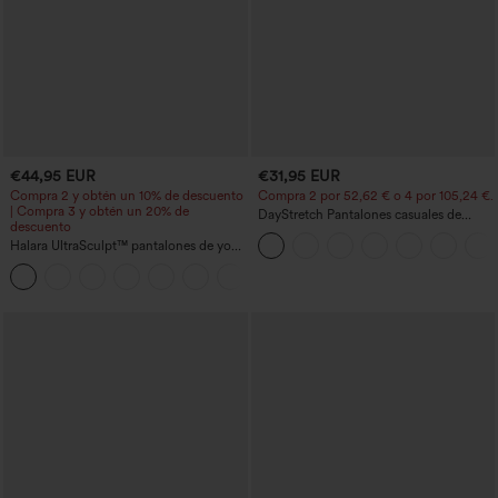
€44,95 EUR
€31,95 EUR
Compra 2 y obtén un 10% de descuento
Compra 2 por 52,62 € o 4 por 105,24 €.
| Compra 3 y obtén un 20% de
DayStretch Pantalones casuales de
descuento
cintura alta con pernera tipo barril y
Halara UltraSculpt™ pantalones de yoga
bolsillos
holgados de talle alto con control
abdominal, rayas color block y bolsillos