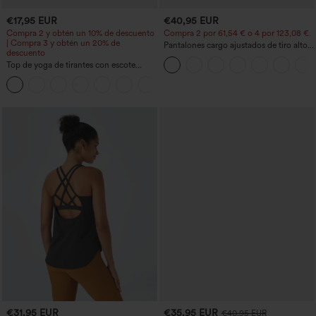
€17,95 EUR
€40,95 EUR
Compra 2 y obtén un 10% de descuento
Compra 2 por 61,54 € o 4 por 123,08 €.
| Compra 3 y obtén un 20% de
Pantalones cargo ajustados de tiro alto
descuento
con múltiples bolsillos y cremallera con
Top de yoga de tirantes con escote
botones
redondo, fruncido y tacto fresco -
+16
UPF50+
€31,95 EUR
€35,95 EUR
€40,95 EUR