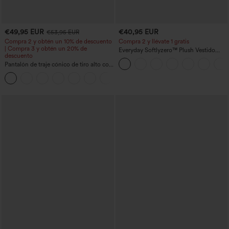
€49,95 EUR
€40,95 EUR
€53,95 EUR
Compra 2 y obtén un 10% de descuento
Compra 2 y llévate 1 gratis
| Compra 3 y obtén un 20% de
Everyday Softlyzero™ Plush Vestido
descuento
deportivo sin espalda 2 en 1
Pantalón de traje cónico de tiro alto con
acampanado -Wannabe -Easy Peezy
bolsillos
+8