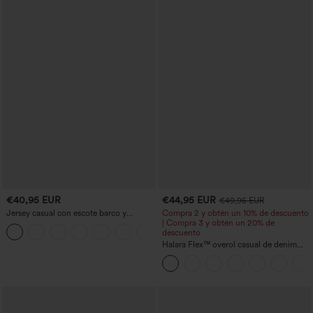
€40,95 EUR
€44,95 EUR
€49,95 EUR
Jersey casual con escote barco y
Compra 2 y obtén un 10% de descuento
mangas murciélago
| Compra 3 y obtén un 20% de
+1
descuento
Halara Flex™ overol casual de denim
lavado con escote en V y bolsillos