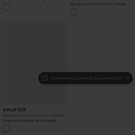
InstantCool, talle alto cruzado, ligeros y
Top de un solo hombro con manga
+11
transpirables, 3'' con bolsillos
corta, dobladillo curvo high‑low,
sujetador integrado y estampado de
lunares, estilo casual
Consigue un paquete de cupones de $100
€35,95 EUR
Compra 2 por 61,54 € o 4 por 123,08 €.
Falda mini bodycon de ante estilo
crossover, talle alto, 2 en 1, dobladillo
con flecos, para fiesta