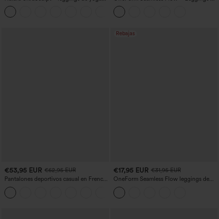
bootcut de talle alto con control
yoga sin costuras, tiro medio, control de
+11
abdominal, efecto moldeador y bolsillos
abdomen y realce de glúteos
Rebajas
€53,95 EUR
€17,95 EUR
€62,95 EUR
€31,95 EUR
Pantalones deportivos casual en French
OneForm Seamless Flow leggings de
terry con estampado denim, tiro medio,
yoga de talle alto con control abdominal
estilo jeans y bolsillos
y realce de glúteos