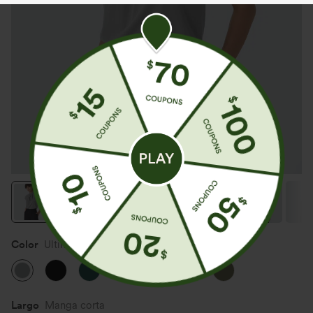
Color
Ultimate Gray
Largo
Manga corta