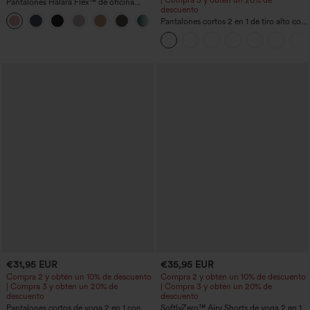
Pantalones Halara Flex™ de oficina
descuento
anchos plisados de tiro alto con bolsillos
+21
en tela tipo gofre
Pantalones cortos 2 en 1 de tiro alto con
bolsillo interior y trasero
€31,95 EUR
€35,95 EUR
Compra 2 y obtén un 10% de descuento
Compra 2 y obtén un 10% de descuento
| Compra 3 y obtén un 20% de
| Compra 3 y obtén un 20% de
descuento
descuento
Pantalones cortos de yoga 2 en 1 con
SoftlyZero™ Airy Shorts de yoga 2 en 1