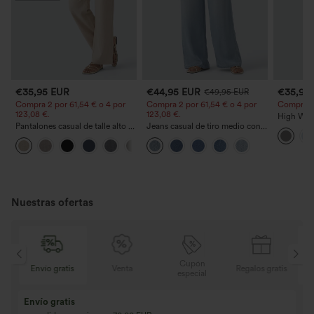
€35,95 EUR
€44,95 EUR
€35,95
€49,95 EUR
Compra 2 por 61,54 € o 4 por
Compra 2 por 61,54 € o 4 por
Compra 2 y
123,08 €.
123,08 €.
High Wais
Pantalones casual de talle alto y
Jeans casual de tiro medio con
Straight 
pierna recta con tacto de lino y
cordón y bolsillos
+5
bolsillos
Nuestras ofertas
Cupón
tis
Envío gratis
Venta
Regalos gratis
E
especial
Envío gratis