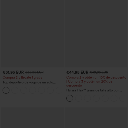
€31,95 EUR
€44,95 EUR
€35,95 EUR
€49,95 EUR
Compra 2 y llévate 1 gratis
Compra 2 y obtén un 10% de descuento
| Compra 3 y obtén un 20% de
Top deportivo de yoga de un solo
descuento
hombro, manga larga con agujero para
+3
el pulgar, dobladillo curvo estilo high-
Halara Flex™ jeans de talle alto con
low (frente más corto, espalda más
bolsillos, dobladillo enrollado, pierna
larga), de secado rápido, con sujetador
ancha y efecto lavado, estilo casual
incorporado