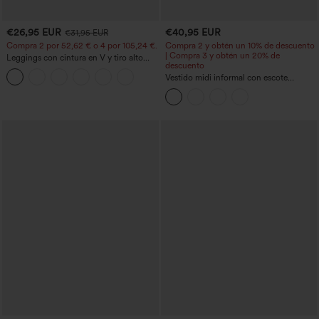
€26,95 EUR
€40,95 EUR
€31,95 EUR
Compra 2 por 52,62 € o 4 por 105,24 €.
Compra 2 y obtén un 10% de descuento
| Compra 3 y obtén un 20% de
Leggings con cintura en V y tiro alto
descuento
acampanados
Vestido midi informal con escote
redondo, sujetador integrado, sin
mangas y bajo con volantes