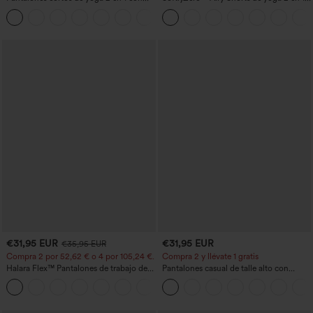
bolsillo trasero de talle muy alto y
InstantCool de talle súper alto, 7" con
+20
bolsillo lateral oculto de 5&#39;&#39;
bolsillos
de longitud más larga
€31,95 EUR
€31,95 EUR
€35,95 EUR
Compra 2 por 52,62 € o 4 por 105,24 €.
Compra 2 y llévate 1 gratis
Halara Flex™ Pantalones de trabajo de
Pantalones casual de talle alto con
talle alto, moldeadores del cuerpo, que
cordón, pernera ancha, en mezcla de
+10
estilizan la cintura, con bolsillos, de
lino y con bolsillos
pierna ancha en micro‑waffle