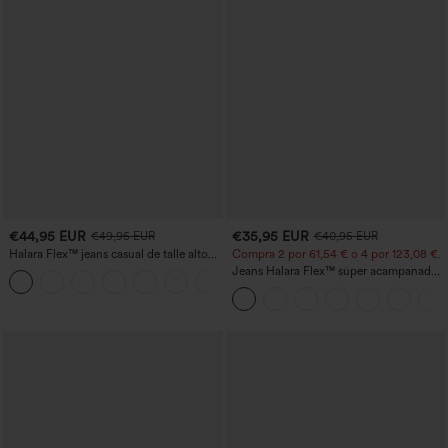
€44,95 EUR
€35,95 EUR
€49,95 EUR
€40,95 EUR
Halara Flex™ jeans casual de talle alto
Compra 2 por 61,54 € o 4 por 123,08 €.
con bolsillos, pierna recta y lavados
Jeans Halara Flex™ súper acampanado
+3
elástico lavado bolsillo cruzado tiro alto