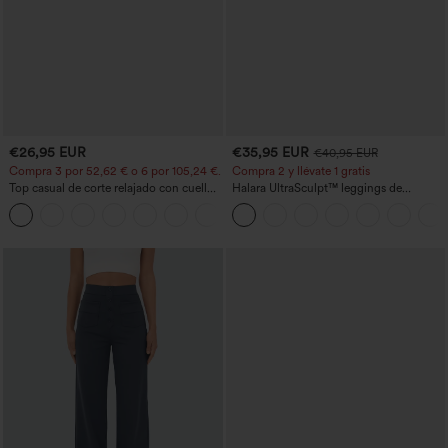
€26,95 EUR
€35,95 EUR
€40,95 EUR
Compra 3 por 52,62 € o 6 por 105,24 €.
Compra 2 y llévate 1 gratis
Top casual de corte relajado con cuello
Halara UltraSculpt™ leggings de
redondo y mangas murciélago.
entrenamiento moldeadores de talle alto
+1
con fruncido trasero que realza los
glúteos, control de abdomen y bolsillos