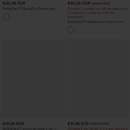
€40,95 EUR
€40,95 EUR
€44,95 EUR
SoftlyZero™ QuickDry Shorts para
Compra 2 y obtén un 10% de descuento
correr 2 en 1 de 5'' con bolsillos — talle
| Compra 3 y obtén un 20% de
alto, control de abdomen, puntos
descuento
reflectantes y dobladillo cruzado
SoftlyZero™ vestido mini 2‑en‑1 con
escote en U aireado y bolsillos,
InstantCool, para baile y actividad —
facilísimo
€31,95 EUR
€31,95 EUR
€40,95 EUR
SoftlyZero™ shorts de yoga 2-en-1
Compra 2 por 52,62 € o 4 por 105,24 €.