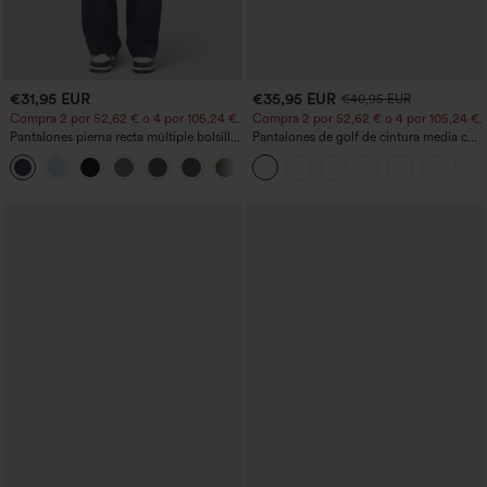
€31,95 EUR
€35,95 EUR
€40,95 EUR
Compra 2 por 52,62 € o 4 por 105,24 €.
Compra 2 por 52,62 € o 4 por 105,24 €.
Pantalones pierna recta múltiple bolsillo
Pantalones de golf de cintura media con
botón tiro alto
cordón, dobladillo curvo, secado rápido,
+23
de corte cónico y con bolsillos - UPF40+