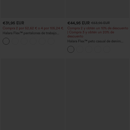
€31,95 EUR
€44,95 EUR
€53,95 EUR
Compra 2 por 52,62 € o 4 por 105,24 €.
Compra 2 y obtén un 10% de descuento
| Compra 3 y obtén un 20% de
Halara Flex™ pantalones de trabajo
descuento
cortos de talle alto con bolsillos y
pernera cónica
Halara Flex™ peto casual de denim
lavado con escote cuadrado y bolsillos