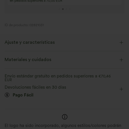
en pedidos superiores a 70,00 EUR
ID de producto: 02821031
Ajuste y características
Corte holgado
Espalda en forma de ojal
Cuello alto
Materiales y cuidados
Plisado
Fácil de poner
Oficina
Elasticidad media
Envío estándar gratuito en pedidos superiores a
€70,46
EUR
Elástico en 4 direcciones
Devoluciones fáciles en 30 días
Pago Fácil
El logo ha sido incorporado, algunos estilos/colores podrán