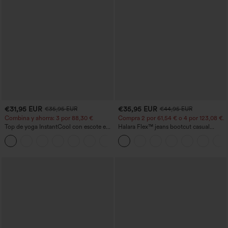
€31,95 EUR
€35,95 EUR
€35,95 EUR
€44,95 EUR
Combina y ahorra: 3 por 88,30 €
Compra 2 por 61,54 € o 4 por 123,08 €.
Top de yoga InstantCool con escote en
Halara Flex™ jeans bootcut casual
U y bajo curvado - UPF50+
lavados, de talle alto y con bolsillos