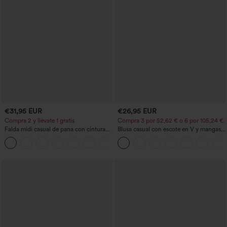
€31,95 EUR
€26,95 EUR
Compra 2 y llévate 1 gratis
Compra 3 por 52,62 € o 6 por 105,24 €.
Falda midi casual de pana con cintura
Blusa casual con escote en V y mangas
media y bolsillo lateral frontal con
cortas abullonadas
+1
solapa