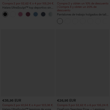
Compra 2 por 52,62 € o 4 por 105,24 €.
Compra 2 y obtén un 10% de descuento
| Compra 3 y obtén un 20% de
Halara UltraSculpt™ top deportivo sin
descuento
mangas con escote redondo y bajo
+11
curvo
Pantalones de trabajo holgados de talle
medio con bolsillos y pernera estilo
barril
€35,95 EUR
€26,95 EUR
Compra 2 por 61,54 € o 4 por 123,08 €.
Compra 3 por 52,62 € o 6 por 105,24 €.
Halara UltraSculpt™ leggings de yoga
OneForm Seamless Flow – Leggings de