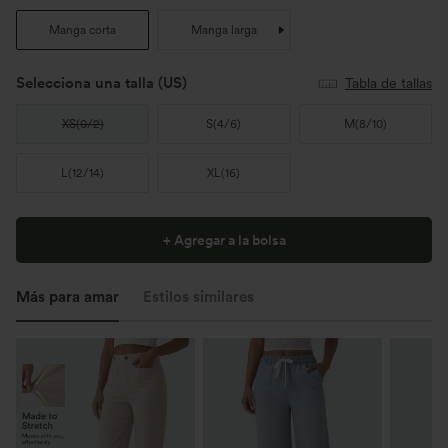
Manga corta
Manga larga
Selecciona una talla
(US)
Tabla de tallas
XS
(
0/2
)
S
(
4/6
)
M
(
8/10
)
L
(
12/14
)
XL
(
16
)
+ Agregar a la bolsa
Más para amar
Estilos similares