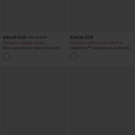
€44,95 EUR
€44,95 EUR
€49,95 EUR
Compra 2 y llévate 1 gratis
Combina y ahorra: 3 por 88,30 €
Mono de trabajo a rayas con escote
Halara Flex™ vaqueros casual de talle
barco, sin mangas, lazo lateral, tacto
alto con bolsillos, estilo baggy de pierna
+8
Cool Touch y bolsillos - Edición Easy
ancha, efecto lavado
Peezy