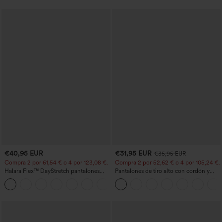
€40,95 EUR
€31,95 EUR
€35,95 EUR
Compra 2 por 61,54 € o 4 por 123,08 €.
Compra 2 por 52,62 € o 4 por 105,24 €.
Halara Flex™ DayStretch pantalones
Pantalones de tiro alto con cordón y
acampanados de trabajo de tiro medio
bolsillos, pernera ancha, holgados y de
+12
con bolsillo lateral con cremallera
estilo casual con tacto de lino.