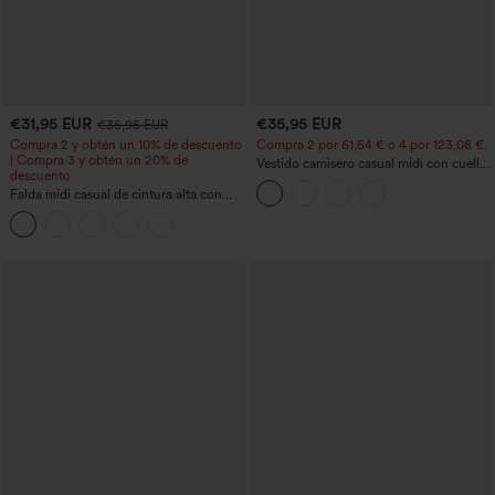
€31,95 EUR
€35,95 EUR
€35,95 EUR
Compra 2 y obtén un 10% de descuento
Compra 2 por 61,54 € o 4 por 123,08 €.
| Compra 3 y obtén un 20% de
Vestido camisero casual midi con cuello,
descuento
mangas casquillo, cinturón, dobladillo
Falda midi casual de cintura alta con
curvo con abertura y bolsillos
control abdominal, fruncida, bajo curvo,
2 en 1 en forro polar y PU