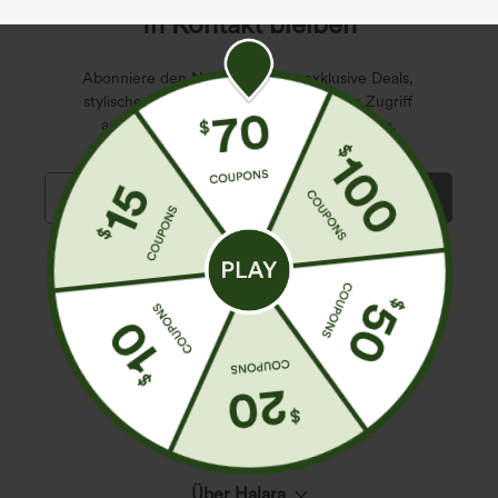
In Kontakt bleiben
Abonniere den Newsletter, um exklusive Deals,
stylische Geheimtipps und einen frühen Zugriff
auf die neuesten Kollektionen zu erhalten.
*Mit deiner Abonnierung erklärst du dich damit einverstanden,
dass du Marketingmitteilungen von Halara per E-Mail erhältst.
Du kannst dich jederzeit wieder abmelden. Durch Fortfahren
stimmst du unseren
Allgemeinen Geschäftsbedingungen
und
Datenschutzrichtlinien
zu.
Über Halara