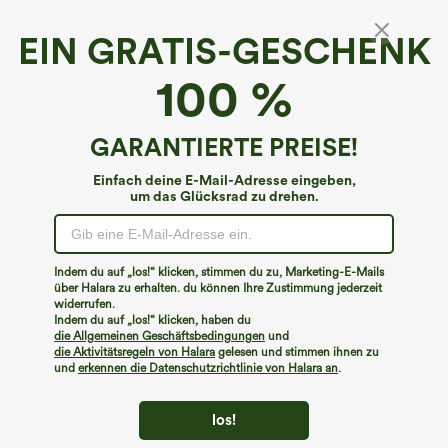
Kleider
EIN GRATIS-GESCHENK
Shorts & Radlerhosen
100 %
Jeansstoff
Leggings
GARANTIERTE PREISE!
Oberteile
Einfach deine E-Mail-Adresse eingeben,
Röcke
um das Glücksrad zu drehen.
Overalls
Große Größen
Indem du auf „los!“ klicken, stimmen du zu, Marketing-E-Mails
über Halara zu erhalten. du können Ihre Zustimmung jederzeit
Jacken & Oberbekleidung
widerrufen.
Indem du auf „los!“ klicken, haben du
Strandbekleidung
die Allgemeinen Geschäftsbedingungen
und
die Aktivitätsregeln von Halara
gelesen und stimmen ihnen zu
BHs & Unterwäsche
und
erkennen die Datenschutzrichtlinie von Halara an
.
los!