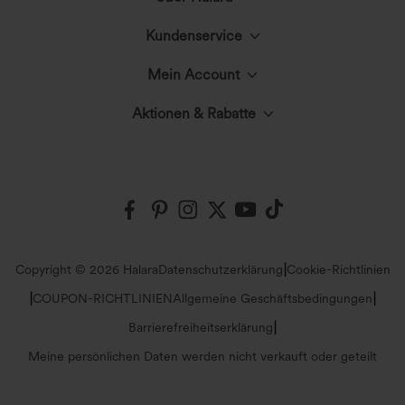
Kundenservice
Lerne Halara kennen
Mein Account
Hilfecenter
Der Halara-Kreis
Aktionen & Rabatte
Anmelden oder Registrieren
Kontakt
Stoffinnovation
Halara-Gutscheine & Rabatte
Bestellverlauf
Versand & Zoll
Events
Markenbotschafter
Bestellung verfolgen
Rückgabebedingungen
|
Copyright © 2026 Halara
Datenschutzerklärung
Cookie-Richtlinien
Blog
Affiliate-Programme
|
|
COUPON-RICHTLINIEN
Allgemeine Geschäftsbedingungen
Kontodetails
Größenhilfe
|
Barrierefreiheitserklärung
Presse
Meine persönlichen Daten werden nicht verkauft oder geteilt
Passwort ändern
Sitemap
Careers