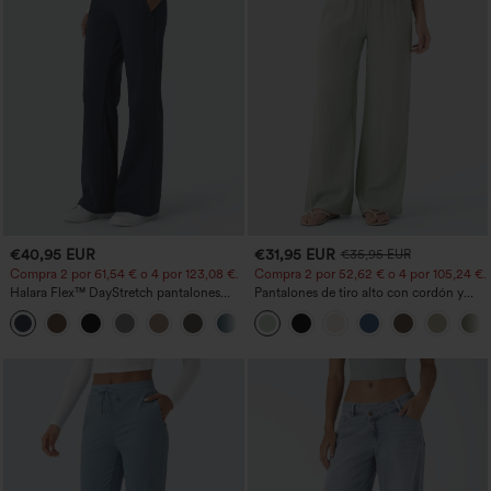
€40,95 EUR
€31,95 EUR
€35,95 EUR
Compra 2 por 61,54 € o 4 por 123,08 €.
Compra 2 por 52,62 € o 4 por 105,24 €.
Halara Flex™ DayStretch pantalones
Pantalones de tiro alto con cordón y
acampanados de trabajo de tiro medio
bolsillos, pernera ancha, holgados y de
+12
con bolsillo lateral con cremallera
estilo casual con tacto de lino.