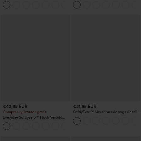
entrenamiento moldeadores de talle alto
anchos plisados de tiro alto con bolsillos
+11
con fruncido trasero que realza los
en tela tipo gofre
glúteos, control de abdomen y bolsillos
€40,95 EUR
€31,95 EUR
Compra 2 y llévate 1 gratis
SoftlyZero™ Airy shorts de yoga de talle
alto, fruncidos, InstantCool, 3'' con
Everyday Softlyzero™ Plush Vestido
bolsillos
deportivo sin espalda 2 en 1
+29
acampanado -Wannabe -Easy Peezy