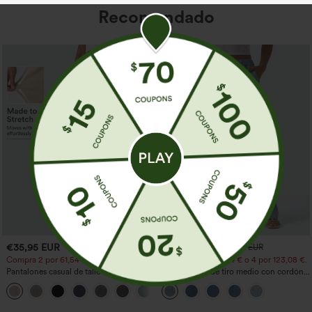
Recomendado
€35,95 EUR
€44,95 EUR
€49,95 EUR
Compra 2 por 61,54 € o 4 por 123,08 €.
Compra 2 por 61,54 € o 4 por 123,08 €.
Pantalones casual de talle alto y pierna
Jeans casual de tiro medio con cordón y
recta con tacto de lino y bolsillos
bolsillos
+5