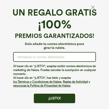
UN REGALO GRATIS
¡100%
PREMIOS GARANTIZADOS!
Solo añade tu correo electrónico para
girar la ruleta.
¡Ups!
No podemos encontrar la página que estás buscando.
Al hacer clic en "¡LISTO!", aceptas recibir correos electrónicos de
marketing de Halara. Puedes cancelar la suscripción en cualquier
momento.
Seguir comprando
Al hacer clic en "¡LISTO!", has leído y aceptas
los Términos y Condiciones de Halara
,
Reglas de Actividad
y
reconoces la Política de Privacidad de Halara
.
¡LISTO!