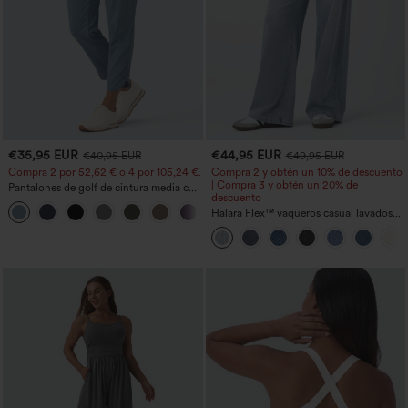
€35,95 EUR
€44,95 EUR
€40,95 EUR
€49,95 EUR
Compra 2 por 52,62 € o 4 por 105,24 €.
Compra 2 y obtén un 10% de descuento
| Compra 3 y obtén un 20% de
Pantalones de golf de cintura media con
descuento
cordón, dobladillo curvo, secado rápido,
+2
de corte cónico y con bolsillos - UPF40+
Halara Flex™ vaqueros casual lavados
asimétricos de tiro bajo con bolsillos
con cremallera, corte baggy y pierna
ancha