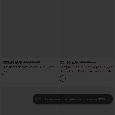
€53,95 EUR
€31,95 EUR
€62,95 EUR
€35,95 EUR
Pantalones deportivos casual en French
Compra 2 por 52,62 € o 4 por 105,24 €.
terry con estampado denim, tiro medio,
Halara Flex™ Pantalones de trabajo de
estilo jeans y bolsillos
talle alto, moldeadores del cuerpo, que
estilizan la cintura, con bolsillos, de
pierna ancha en micro‑waffle
Consigue un paquete de cupones de $100