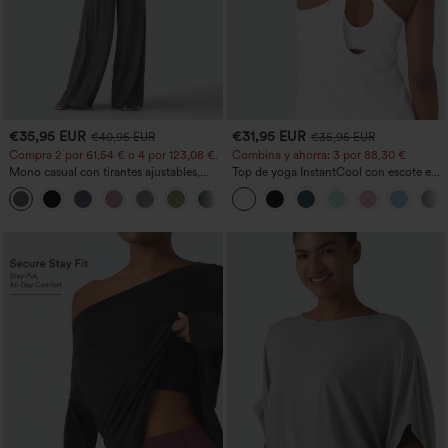
€35,95 EUR
€31,95 EUR
€40,95 EUR
€35,95 EUR
Compra 2 por 61,54 € o 4 por 123,08 €.
Combina y ahorra: 3 por 88,30 €
Mono casual con tirantes ajustables,
Top de yoga InstantCool con escote en
fruncidos, pierna ancha, tejido jaspeado
U y bajo curvado - UPF50+
+10
y bolsillos - Easy Peezy