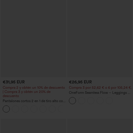
€31,95 EUR
€26,95 EUR
Compra 2 y obtén un 10% de descuento
Compra 3 por 52,62 € o 6 por 105,24 €.
| Compra 3 y obtén un 20% de
OneForm Seamless Flow – Leggings de
descuento
yoga sin costuras, tiro medio, control de
Pantalones cortos 2 en 1 de tiro alto con
abdomen y realce de glúteos
bolsillo interior y trasero
+25