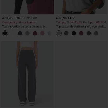
€31,95 EUR
€26,95 EUR
€35,95 EUR
Compra 2 y llévate 1 gratis
Compra 3 por 52,62 € o 6 por 105,24 €.
Top deportivo de yoga de un solo
Top casual de corte relajado con cuello
hombro, manga larga con agujero para
redondo y mangas murciélago.
+3
el pulgar, dobladillo curvo estilo high-
low (frente más corto, espalda más
larga), de secado rápido, con sujetador
incorporado