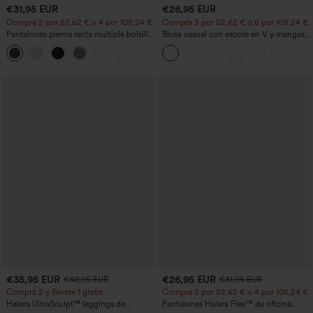
€31,95 EUR
€26,95 EUR
Compra 2 por 52,62 € o 4 por 105,24 €.
Compra 3 por 52,62 € o 6 por 105,24 €.
Pantalones pierna recta múltiple bolsillo
Blusa casual con escote en V y mangas
botón tiro alto
cortas abullonadas
+23
€35,95 EUR
€26,95 EUR
€40,95 EUR
€31,95 EUR
Compra 2 y llévate 1 gratis
Compra 2 por 52,62 € o 4 por 105,24 €.
Halara UltraSculpt™ leggings de
Pantalones Halara Flex™ de oficina