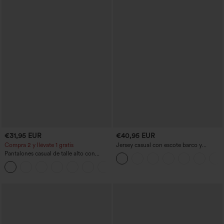
€31,95 EUR
€40,95 EUR
Compra 2 y llévate 1 gratis
Jersey casual con escote barco y
mangas murciélago
Pantalones casual de talle alto con
cordón, pernera ancha, en mezcla de
+5
lino y con bolsillos