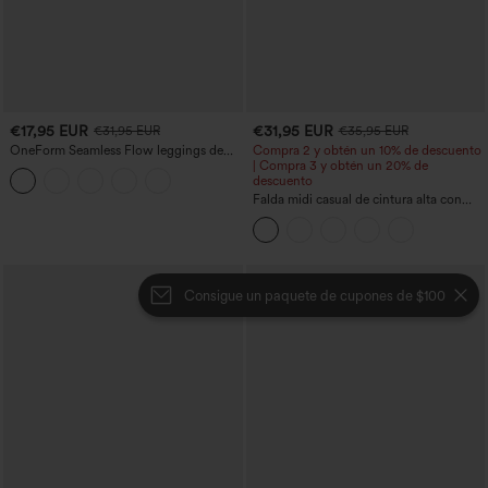
€17,95 EUR
€31,95 EUR
€31,95 EUR
€35,95 EUR
OneForm Seamless Flow leggings de
Compra 2 y obtén un 10% de descuento
yoga de talle alto con control abdominal
| Compra 3 y obtén un 20% de
y realce de glúteos
descuento
Falda midi casual de cintura alta con
control abdominal, fruncida, bajo curvo,
2 en 1 en forro polar y PU
Consigue un paquete de cupones de $100