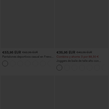
€53,95 EUR
€35,95 EUR
€62,95 EUR
€40,95 EUR
Pantalones deportivos casual en French
Combina y ahorra: 3 por 88,30 €
terry con estampado denim, tiro medio,
Joggers de baile de talle alto con
estilo jeans y bolsillos
cordón, fruncidos, corte cónico, secado
rápido, tacto fresco y bolsillos - UPF40+