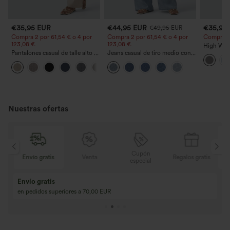
€35,95 EUR
€44,95 EUR
€35,95
€49,95 EUR
Compra 2 por 61,54 € o 4 por
Compra 2 por 61,54 € o 4 por
Compra 2 y
123,08 €.
123,08 €.
High Wais
Pantalones casual de talle alto y
Jeans casual de tiro medio con
Straight 
pierna recta con tacto de lino y
cordón y bolsillos
+5
bolsillos
Nuestras ofertas
Cupón
is
Venta
Regalos gratis
Envío gratis
especial
Compra 2 y llévat
Compra 3 y llévate 1 gratis
Compra 3 por 2, Co
Compra 4 por 3, compra 8 por 6
Compra 9 por 6