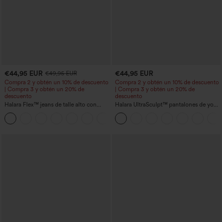
€44,95 EUR
€44,95 EUR
€49,95 EUR
Compra 2 y obtén un 10% de descuento
Compra 2 y obtén un 10% de descuento
| Compra 3 y obtén un 20% de
| Compra 3 y obtén un 20% de
descuento
descuento
Halara Flex™ jeans de talle alto con
Halara UltraSculpt™ pantalones de yoga
bolsillos, dobladillo enrollado, pierna
holgados de talle alto con control
+1
ancha y efecto lavado, estilo casual
abdominal, rayas color block y bolsillos