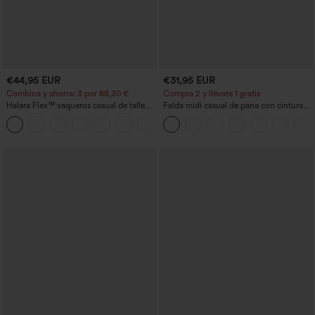
€44,95 EUR
€31,95 EUR
Combina y ahorra: 3 por 88,30 €
Compra 2 y llévate 1 gratis
Halara Flex™ vaqueros casual de talle
Falda midi casual de pana con cintura
alto con bolsillos, estilo baggy de pierna
media y bolsillo lateral frontal con
+2
ancha, efecto lavado
solapa