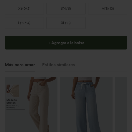
XS
(
0/2
)
S
(
4/6
)
M
(
8/10
)
L
(
12/14
)
XL
(
16
)
+ Agregar a la bolsa
Más para amar
Estilos similares