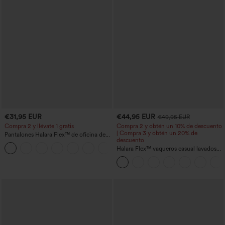
€31,95 EUR
€44,95 EUR
€49,95 EUR
Compra 2 y llévate 1 gratis
Compra 2 y obtén un 10% de descuento
| Compra 3 y obtén un 20% de
Pantalones Halara Flex™ de oficina de
descuento
tiro alto ligeramente acampanados con
+13
bolsillos
Halara Flex™ vaqueros casual lavados
asimétricos de tiro bajo con bolsillos
con cremallera, corte baggy y pierna
ancha