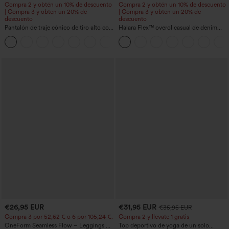
Compra 2 y obtén un 10% de descuento
Compra 2 y obtén un 10% de descuento
| Compra 3 y obtén un 20% de
| Compra 3 y obtén un 20% de
descuento
descuento
Pantalón de traje cónico de tiro alto con
Halara Flex™ overol casual de denim
bolsillos
lavado con escote en V y bolsillos
+8
€26,95 EUR
€31,95 EUR
€35,95 EUR
Compra 3 por 52,62 € o 6 por 105,24 €.
Compra 2 y llévate 1 gratis
OneForm Seamless Flow – Leggings de
Top deportivo de yoga de un solo