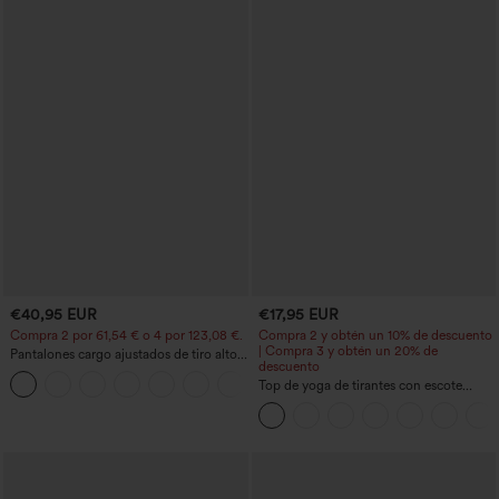
€40,95 EUR
€17,95 EUR
Compra 2 por 61,54 € o 4 por 123,08 €.
Compra 2 y obtén un 10% de descuento
| Compra 3 y obtén un 20% de
Pantalones cargo ajustados de tiro alto
descuento
con múltiples bolsillos y cremallera con
+10
botones
Top de yoga de tirantes con escote
redondo, fruncido y tacto fresco -
UPF50+