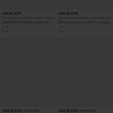
€31,95 EUR
€26,95 EUR
Compra 2 por 52,62 € o 4 por 105,24 €.
Compra 3 por 52,62 € o 6 por 105,24 €.
DayStretch Pantalones casuales de
Blusa casual con escote en V y mangas
cintura alta con pernera tipo barril y
cortas abullonadas
+5
bolsillos
€49,95 EUR
€44,95 EUR
€53,95 EUR
€49,95 EUR