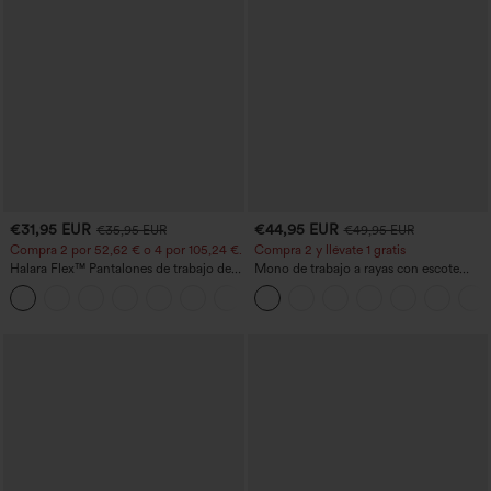
€31,95 EUR
€44,95 EUR
€35,95 EUR
€49,95 EUR
Compra 2 por 52,62 € o 4 por 105,24 €.
Compra 2 y llévate 1 gratis
Halara Flex™ Pantalones de trabajo de
Mono de trabajo a rayas con escote
talle alto, moldeadores del cuerpo, que
barco, sin mangas, lazo lateral, tacto
+10
estilizan la cintura, con bolsillos, de
Cool Touch y bolsillos - Edición Easy
pierna ancha en micro‑waffle
Peezy