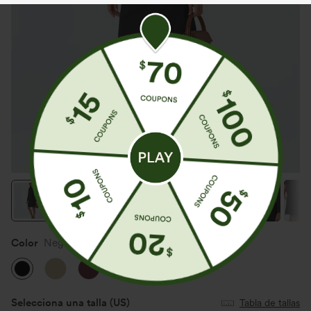
Color
Negro
Selecciona una talla
(US)
Tabla de tallas