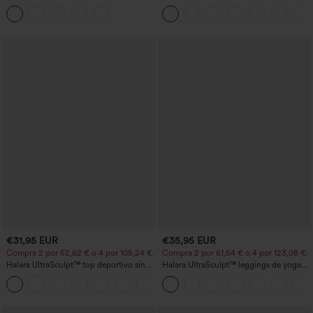
yoga sin costuras, tiro medio, control de
hombro, manga larga con agujero para
abdomen y realce de glúteos
el pulgar, dobladillo curvo estilo high-
low (frente más corto, espalda más
larga), de secado rápido, con sujetador
incorporado
€31,95 EUR
€35,95 EUR
Compra 2 por 52,62 € o 4 por 105,24 €.
Compra 2 por 61,54 € o 4 por 123,08 €.
Halara UltraSculpt™ top deportivo sin
Halara UltraSculpt™ leggings de yoga
mangas con escote redondo y bajo
bootcut de talle alto con control
+11
curvo
abdominal, efecto moldeador y bolsillos