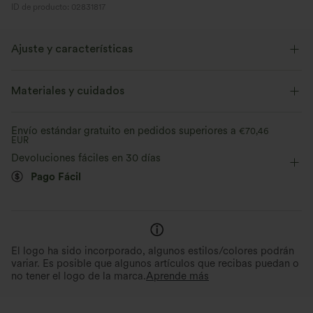
ID de producto: 02831817
Ajuste y características
Corte recto
Cuello redondo
Con cinturón
Materiales y cuidados
Plisado
Fácil de poner
Oficina
Mini
Envío estándar gratuito en pedidos superiores a
€70,46
EUR
Manga larga
Elástico en 2 direcciones
Devoluciones fáciles en 30 días
Pago Fácil
El logo ha sido incorporado, algunos estilos/colores podrán
variar. Es posible que algunos artículos que recibas puedan o
no tener el logo de la marca.
Aprende más