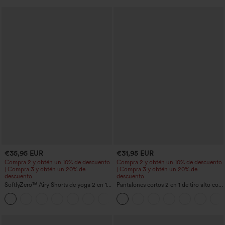
€35,95 EUR
€31,95 EUR
Compra 2 y obtén un 10% de descuento
Compra 2 y obtén un 10% de descuento
| Compra 3 y obtén un 20% de
| Compra 3 y obtén un 20% de
descuento
descuento
SoftlyZero™ Airy Shorts de yoga 2 en 1
Pantalones cortos 2 en 1 de tiro alto con
InstantCool de talle súper alto, 7" con
bolsillo interior y trasero
+23
bolsillos