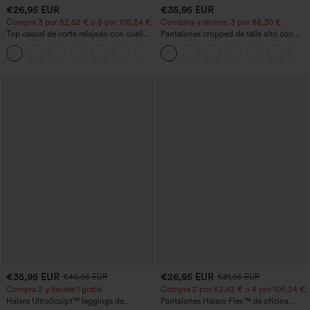
€26,95 EUR
€35,95 EUR
Compra 3 por 52,62 € o 6 por 105,24 €.
Combina y ahorra: 3 por 88,30 €
Top casual de corte relajado con cuello
Pantalones cropped de talle alto con
redondo y mangas murciélago.
bolsillos con cremallera y efecto lino
+1
€35,95 EUR
€26,95 EUR
€40,95 EUR
€31,95 EUR
Compra 2 y llévate 1 gratis
Compra 2 por 52,62 € o 4 por 105,24 €.
Halara UltraSculpt™ leggings de
Pantalones Halara Flex™ de oficina