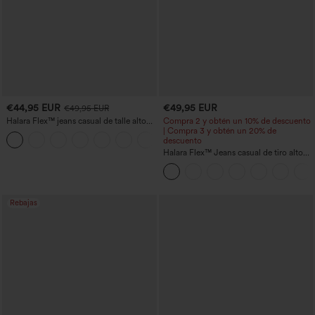
€44,95 EUR
€49,95 EUR
€49,95 EUR
Halara Flex™ jeans casual de talle alto
Compra 2 y obtén un 10% de descuento
con bolsillos, pierna recta y lavados
| Compra 3 y obtén un 20% de
+3
descuento
Halara Flex™ Jeans casual de tiro alto
con control abdominal, pernera ancha y
bolsillos
Rebajas