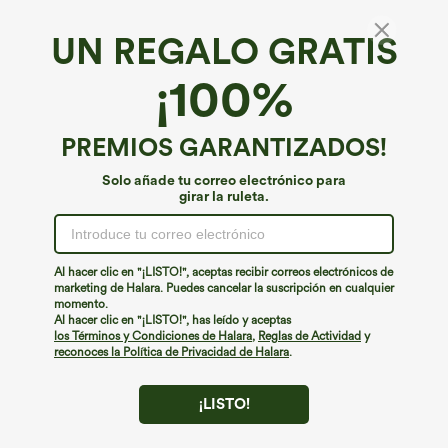
UN REGALO GRATIS
Vestido de trabajo mini entallado, de manga
¡100%
larga, con hombreras y cuello redondo
4.5
(
44
)
PREMIOS GARANTIZADOS!
€44,95 EUR
Solo añade tu correo electrónico para
girar la ruleta.
Al hacer clic en "¡LISTO!", aceptas recibir correos electrónicos de
marketing de Halara. Puedes cancelar la suscripción en cualquier
momento.
Al hacer clic en "¡LISTO!", has leído y aceptas
los Términos y Condiciones de Halara
,
Reglas de Actividad
y
reconoces la Política de Privacidad de Halara
.
¡LISTO!