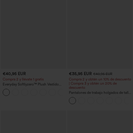
€40,95 EUR
€35,95 EUR
€40,95 EUR
Compra 2 y llévate 1 gratis
Compra 2 y obtén un 10% de descuento
| Compra 3 y obtén un 20% de
Everyday Softlyzero™ Plush Vestido
descuento
deportivo sin espalda 2 en 1
+29
acampanado -Wannabe -Easy Peezy
Pantalones de trabajo holgados de talle
medio con bolsillos y pernera estilo
barril