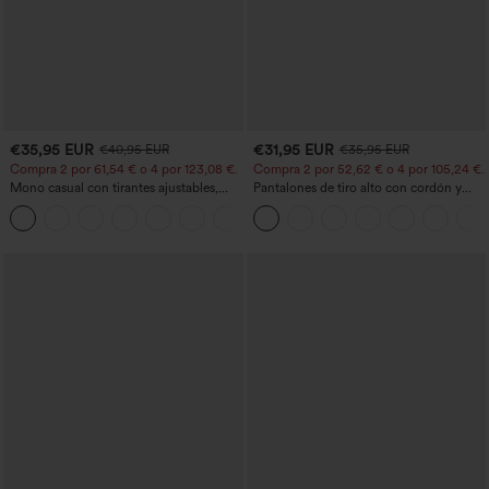
€35,95 EUR
€31,95 EUR
€40,95 EUR
€35,95 EUR
Compra 2 por 61,54 € o 4 por 123,08 €.
Compra 2 por 52,62 € o 4 por 105,24 €.
Mono casual con tirantes ajustables,
Pantalones de tiro alto con cordón y
fruncidos, pierna ancha, tejido jaspeado
bolsillos, pernera ancha, holgados y de
+10
y bolsillos - Easy Peezy
estilo casual con tacto de lino.