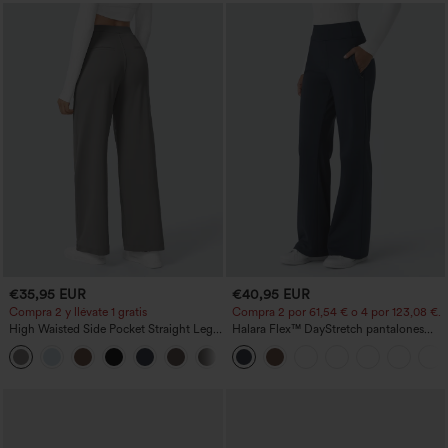
€35,95 EUR
€40,95 EUR
Compra 2 y llévate 1 gratis
Compra 2 por 61,54 € o 4 por 123,08 €.
High Waisted Side Pocket Straight Leg
Halara Flex™ DayStretch pantalones
Work Pants
acampanados de trabajo de tiro medio
+23
con bolsillo lateral con cremallera