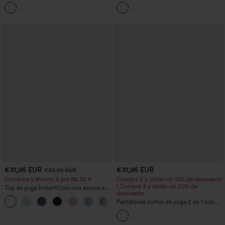
entrenamiento moldeadores de talle alto
anchos plisados de tiro alto con bolsillos
+12
con fruncido trasero que realza los
en tela tipo gofre
glúteos, control de abdomen y bolsillos
€31,95 EUR
€31,95 EUR
€35,95 EUR
Combina y ahorra: 3 por 88,30 €
Compra 2 y obtén un 10% de descuento
| Compra 3 y obtén un 20% de
Top de yoga InstantCool con escote en
descuento
U y bajo curvado - UPF50+
Pantalones cortos de yoga 2 en 1 con
bolsillo trasero de talle muy alto y
bolsillo lateral oculto de 5&#39;&#39;
de longitud más larga