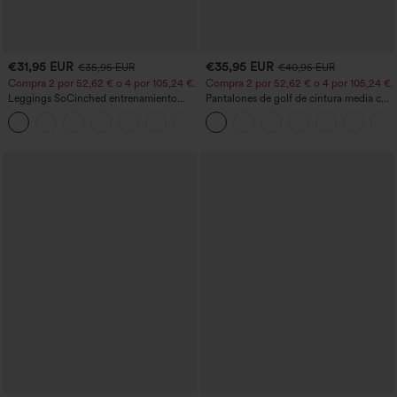
€31,95 EUR
€35,95 EUR
€35,95 EUR
€40,95 EUR
Compra 2 por 52,62 € o 4 por 105,24 €.
Compra 2 por 52,62 € o 4 por 105,24 €.
Leggings SoCinched entrenamiento
Pantalones de golf de cintura media con
moldeador abdomen bolsillo lateral tiro
cordón, dobladillo curvo, secado rápido,
+16
alto
de corte cónico y con bolsillos - UPF40+