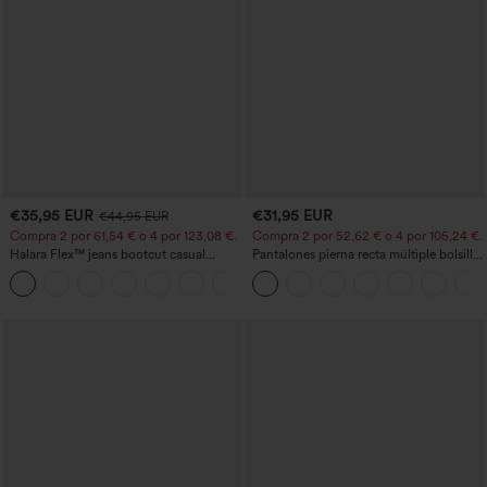
€35,95 EUR
€31,95 EUR
€44,95 EUR
Compra 2 por 61,54 € o 4 por 123,08 €.
Compra 2 por 52,62 € o 4 por 105,24 €.
Halara Flex™ jeans bootcut casual
Pantalones pierna recta múltiple bolsillo
lavados, de talle alto y con bolsillos
botón tiro alto
+5