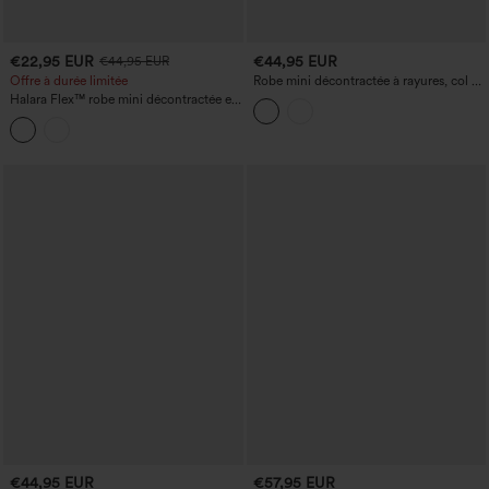
€22,95 EUR
€44,95 EUR
€44,95 EUR
Offre à durée limitée
Robe mini décontractée à rayures, col en
V, manches courtes, avec poches
Halara Flex™ robe mini décontractée en
denim délavé, à col en V, avec poches
€44,95 EUR
€57,95 EUR