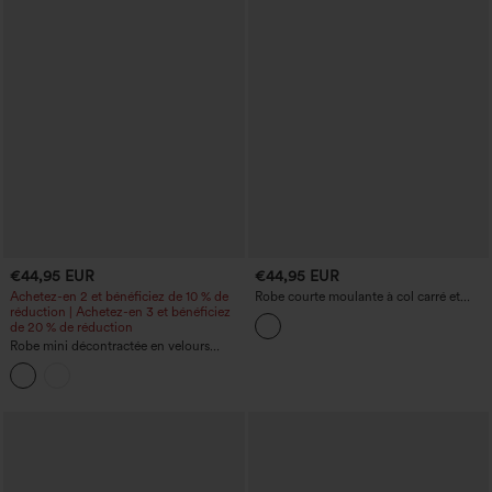
€44,95 EUR
€44,95 EUR
Achetez-en 2 et bénéficiez de 10 % de
Robe courte moulante à col carré et
réduction | Achetez-en 3 et bénéficiez
manches longues, adaptée au bureau
de 20 % de réduction
Robe mini décontractée en velours
côtelé à manches courtes, ceinturée,
avec poches