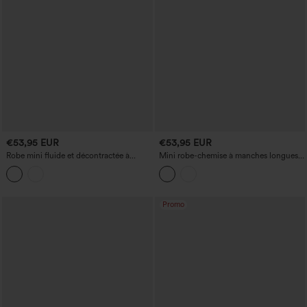
€53,95 EUR
€53,95 EUR
Robe mini fluide et décontractée à
Mini robe-chemise à manches longues
rayures, col rond, manches courtes,
avec poches
soutien‑gorge intégré et poches
Promo