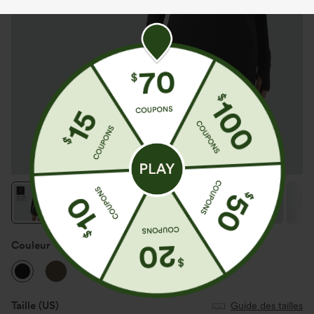
Couleur
Noir
Taille
(US)
Guide des tailles