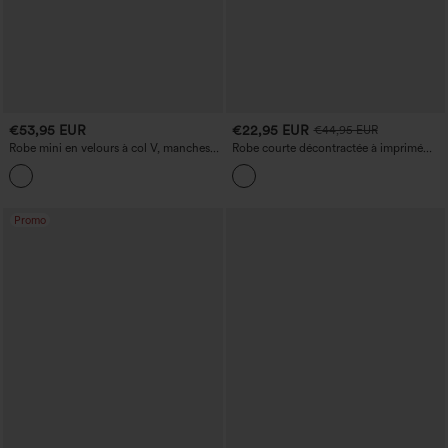
€53,95 EUR
€22,95 EUR
€44,95 EUR
Robe mini en velours à col V, manches
Robe courte décontractée à imprimé
longues, coupe portefeuille et ourlet à
floral, encolure en V, manches mi-
volants — style décontracté
longues et poches.
Promo