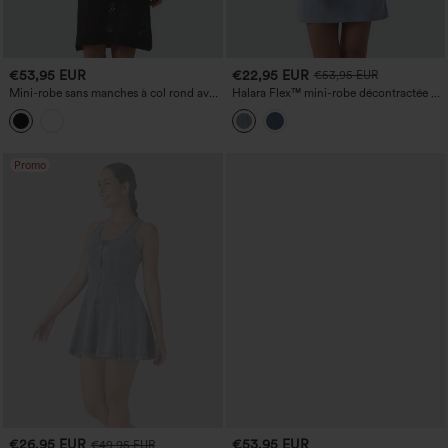
€53,95 EUR
€22,95 EUR
€53,95 EUR
Mini-robe sans manches à col rond avec
Halara Flex™ mini-robe décontractée en
découpes
denim à manches courtes, avec cordon
de serrage et poches
Promo
€26,95 EUR
€53,95 EUR
€49,95 EUR