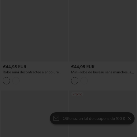
€44,95 EUR
€44,95 EUR
Robe mini décontractée à encolure
Mini-robe de bureau sans manches, à
dégagée, manches courtes, dos noué et
col rond et à fronces, avec poches.
poches
Promo
OBtenez un lot de coupons de 100 $