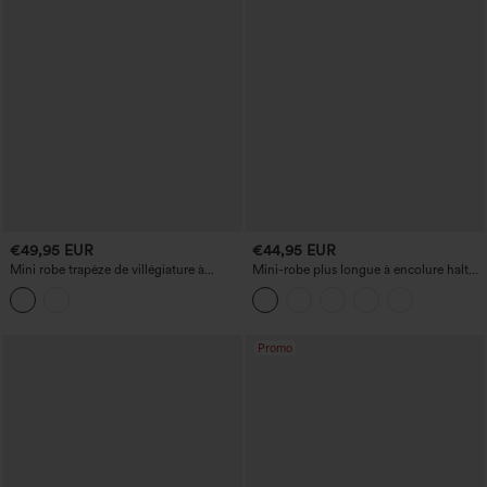
€49,95 EUR
€44,95 EUR
Mini robe trapèze de villégiature à
Mini-robe plus longue à encolure halter,
encolure en U, sans manches, à volants,
nouée dans le dos, avec soutien-gorge
petit imprimé floral, avec soutien-gorge
intégré et poches.
intégré
Promo