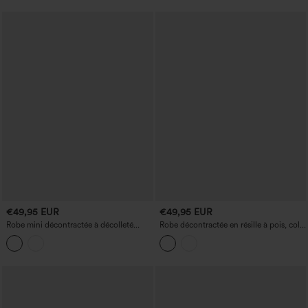
€49,95 EUR
€49,95 EUR
Robe mini décontractée à décolleté
Robe décontractée en résille à pois, col
plongeant en V, col halter,
montant, manches à volants, ceinturée
soutien‑gorge intégré, froncée, avec
et dotée de poches.
poches