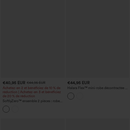
€40,95 EUR
€44,95 EUR
€44,95 EUR
Achetez-en 2 et bénéficiez de 10 % de
Halara Flex™ mini-robe décontractée en
réduction | Achetez-en 3 et bénéficiez
denim, à col rond, sans manches, avec
de 20 % de réduction
ourlet arrondi et poches
SoftlyZero™ ensemble 2 pièces : robe
moulante décontractée à toucher frais,
col rond aérien, sans manches, à
fronces, avec soutien‑gorge intégré et
short gainant