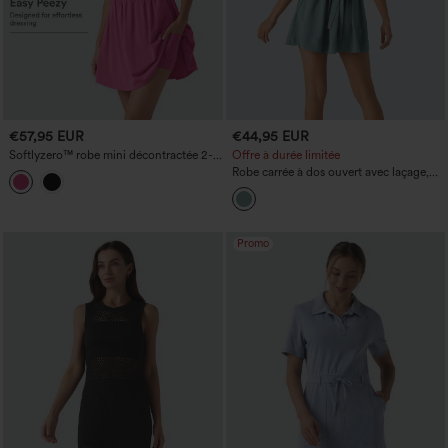
€57,95 EUR
€44,95 EUR
Softlyzero™ robe mini décontractée 2-
Offre à durée limitée
en-1 en tissu pelucheux, encolure cœur,
Robe carrée à dos ouvert avec laçage,
soutien-gorge intégré et poches —
manches volumineuses, poche latérale
Édition Easy Peezy, bonnets B à E
et look décontracté effet lin.
Promo