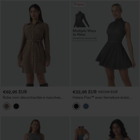
Promo
€62,95 EUR
€22,95 EUR
€57,95 EUR
Robe mini décontractée à manches
Halara Flex™ avec fermeture éclair,
longues et col à revers
manche amovible avec ouverture pour
le pouce, mini évasé, denim délavé léger,
robe sportive de tennis