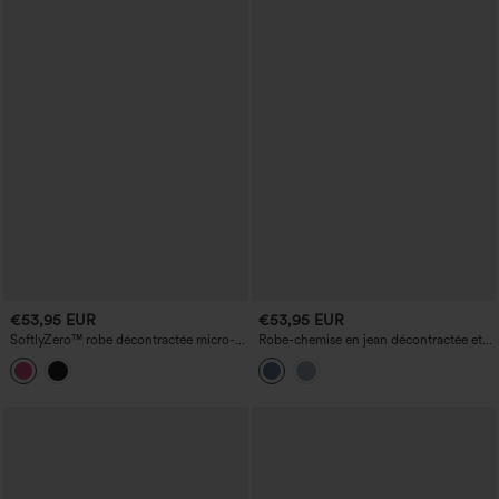
€53,95 EUR
€53,95 EUR
SoftlyZero™ robe décontractée micro-
Robe-chemise en jean décontractée et
mini 2 en 1 avec poche, soutien-gorge
drapée, à col, avec cordon de serrage,
intégré et encolure en cœur en tissu
fermeture boutonnée et poches.
pelucheux - Easy Peezy Edition