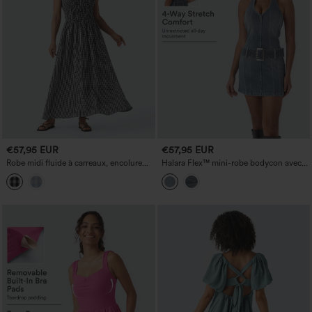
€57,95 EUR
€57,95 EUR
Robe midi fluide à carreaux, encolure
Halara Flex™ mini-robe bodycon avec
ronde, sans manches, froncée, effet lin,
lanière au cou, fermeture éclair et
décontractée, avec poches
ceinture, en jean délavé, style
décontracté.