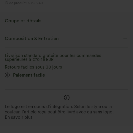
ID de produit 02795240
Coupe et détails
Coupe classique
Col rond
Enfilable
Décontracté
Composition & Entretien
Mini
Colonne
Manches longues
Livraison standard gratuite pour les commandes
supérieures à
Élasticité moyenne
€70,46 EUR
Élasticité quatre directions
Retours faciles sous 30 jours
Robe t-shirt
Paiement facile
Le logo est en cours d’intégration. Selon le style ou la
couleur, l’article reçu peut être livré avec ou sans logo.
En savoir plus