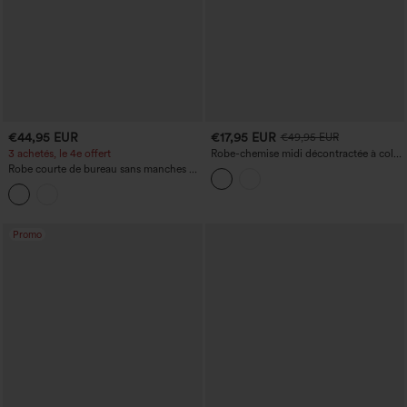
€44,95 EUR
€17,95 EUR
€49,95 EUR
3 achetés, le 4e offert
Robe-chemise midi décontractée à col
et manches courtes, imprimée à rayures,
Robe courte de bureau sans manches à
avec poches
encolure bateau, plissée à rayures
Promo