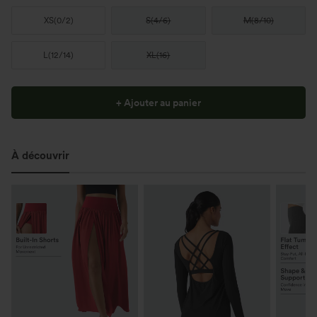
XS
(
0/2
)
S
(
4/6
)
M
(
8/10
)
L
(
12/14
)
XL
(
16
)
+ Ajouter au panier
À découvrir