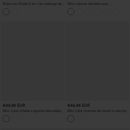
Robe mini fluide 2-en-1 en mélange de
Mini-robe en dentelle avec
lin, en maille côtelée, col en V et
superposition en résille
manches courtes, style décontracté
€44,95 EUR
€44,95 EUR
Mini-robe côtelée à épaules dénudées
Mini robe-chemise de travail à manches
avec coussinet non amovible
courtes avec poche