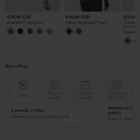
€35,95 EUR
€49,95 EUR
€31,95
Breezeful™ jupe maxi
Halara UltraSculpt™ top
Achetez-e
décontractée 2-en-1, taille haute,
d'entraînement sportif, dos nu à
pour 105,
+3
fendue, fluide, à séchage rapide
bretelles croisées, manches
Halara Ul
longues, ourlet arrondi
sport tai
rehaussem
du ventre
Nos offres
N
Coupon
Cadeaux
LIVRAISON
Vente
E
spécial
gratuits
GRATUITE
Achetez-en 2, ob
3 achetés, 1 offert
gratuit
Achetez 4 pour 3, achetez 8 pour 6
3 pour 2, 6 pour 4,