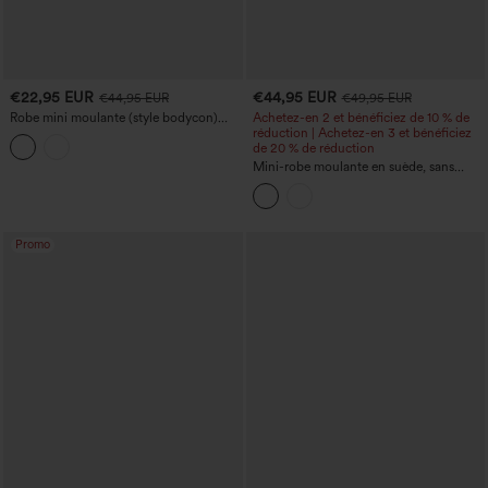
€22,95 EUR
€44,95 EUR
€44,95 EUR
€49,95 EUR
Robe mini moulante (style bodycon)
Achetez-en 2 et bénéficiez de 10 % de
pour le travail, manches courtes,
réduction | Achetez-en 3 et bénéficiez
demi‑zip et poches
de 20 % de réduction
Mini-robe moulante en suède, sans
manches, col rond et à franges
Promo