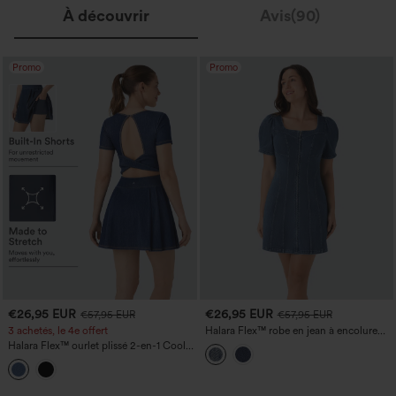
À découvrir
Avis(90)
Promo
Promo
€26,95 EUR
€26,95 EUR
€57,95 EUR
€57,95 EUR
3 achetés, le 4e offert
Halara Flex™ robe en jean à encolure
carrée, manches courtes et fermeture
Halara Flex™ ourlet plissé 2-en-1 Cool
éclair, au style décontracté
Touch denim lavé robe de tennis active
avec poches