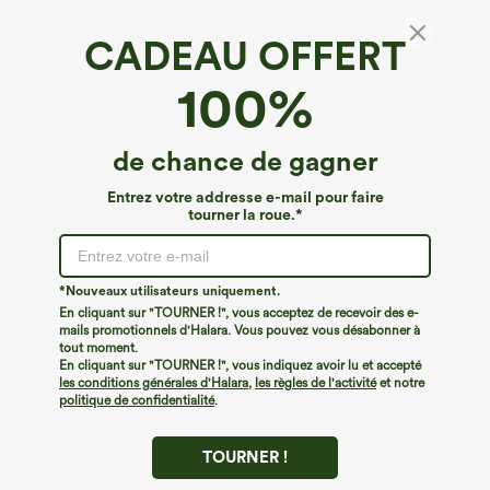
CADEAU OFFERT
Mini-robe chaude raglan à manches longues
100%
avec trou pour le pouce, coupe décontractée
4.8
(
90
)
de chance de gagner
€35,95 EUR
Entrez votre addresse e-mail pour faire
tourner la roue.*
*Nouveaux utilisateurs uniquement.
En cliquant sur "TOURNER !", vous acceptez de recevoir des e-
mails promotionnels d'Halara. Vous pouvez vous désabonner à
tout moment.
En cliquant sur "TOURNER !", vous indiquez avoir lu et accepté
les conditions générales d'Halara
,
les règles de l'activité
et notre
politique de confidentialité
.
TOURNER !