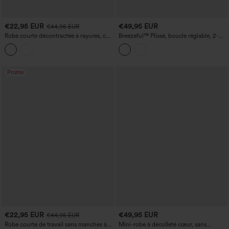
€22,95 EUR
€49,95 EUR
€44,95 EUR
Robe courte décontractée à rayures, col
Breezeful™ Plissé, boucle réglable, 2-
polo et manches courtes
en-1 micro-mini, séchage rapide, robe-
slip décontractée avec poche - Easy
Peezy
Promo
€22,95 EUR
€49,95 EUR
€44,95 EUR
Robe courte de travail sans manches à
Mini-robe à décolleté cœur, sans