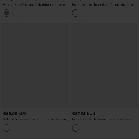
Halara Flex™ racerback mini robe sans
Robe courte décontractée ceinturée à
manches avec demi-fermeture éclair,
col en V avec manches bouffantes 3/4
denim lavé, style décontracté
€53,95 EUR
€57,95 EUR
Robe mini décontractée en jean, col en
Robe courte de travail ceinturée, à col V
V, manches longues, nouée à l'avant,
et manches longues
avec poches