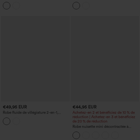
encolure bateau, boutonnée, avec
manches, avec laçage et imprimé floral
poches.
€49,95 EUR
€44,95 EUR
Robe fluide de villégiature 2-en-1,
Achetez-en 2 et bénéficiez de 10 % de
encolure dégagée, sans manches, ourlet
réduction | Achetez-en 3 et bénéficiez
asymétrique (plus court devant, plus
de 20 % de réduction
long derrière)
Robe nuisette mini décontractée à
étages avec poches, dos nu à bretelles
croisées, superposition en mesh et
soutien-gorge intégré.