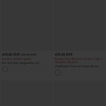
€31,95 EUR
€31,95 EUR
€35,95 EUR
Kaufe 2, erhalte 1 gratis
Kaufen Sie 2 Stück für 52,62 € oder 4
Stück für 105,24 €.
Ein-Schulter-Langarmtop mit
Daumenloch, geschwungener Saum
DayStretch Hose mit hohem Bund,
+3
(High-Low), schnell trocknend – Yoga-
Barrel-Leg und Taschen
Sporttop mit integriertem BH