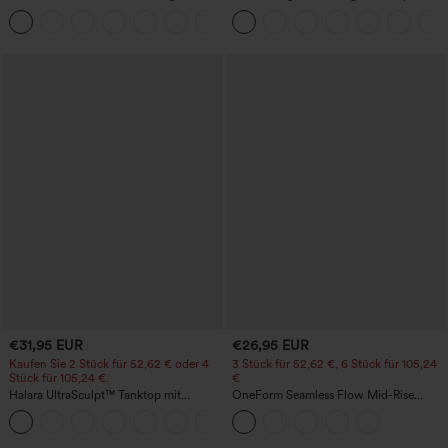
Cool-Touch Yoga-Sporttop - UPF50+
Cool-Touch-Effekt – UPF50+
+11
€31,95 EUR
€26,95 EUR
Kaufen Sie 2 Stück für 52,62 € oder 4
3 Stück für 52,62 €, 6 Stück für 105,24
Stück für 105,24 €.
€
Halara UltraSculpt™ Tanktop mit
OneForm Seamless Flow Mid-Rise
Rundhalsausschnitt und
Yoga-Leggings - mittelhoher Bund,
+11
geschwungenem Saum
bauchformend und mit Po-Lifting-
Effekt