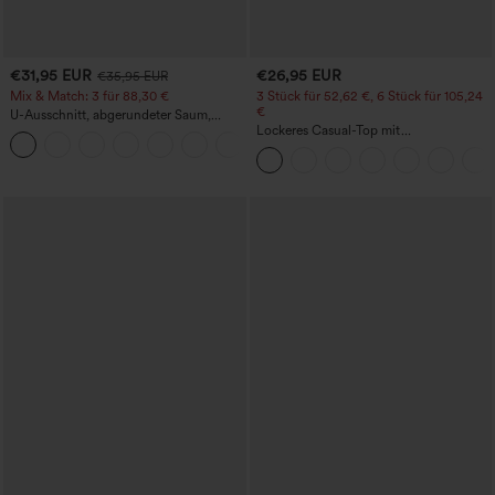
€31,95 EUR
€26,95 EUR
€35,95 EUR
Mix & Match: 3 für 88,30 €
3 Stück für 52,62 €, 6 Stück für 105,24
€
U-Ausschnitt, abgerundeter Saum,
InstantCool Yoga-Trägertop – UPF50+
Lockeres Casual-Top mit
Rundhalsausschnitt und
Fledermausärmeln