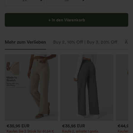
2X
3X
+ In den Warenkorb
Mehr zum Verlieben
Buy 2, 10% Off | Buy 3, 20% Off
Ähn
€35,95 EUR
€35,95 EUR
€44,95
Kaufen Sie 2 Stück für 61,54 €
Kaufe 2, erhalte 1 gratis
Kaufen Si