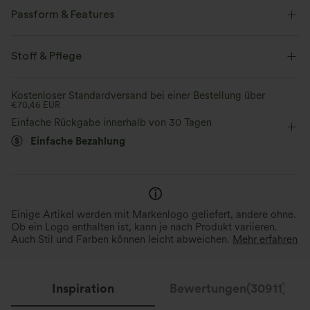
gibt dir die Dehnbarkeit und Weichheit, die du brauchst, um dich
Passform & Features
uneingeschränkt bewegen zu können.
asymmetrischer Bund
Gesäßtaschen
Seitentaschen
Stoff & Pflege
Vier-Wege-Stretch
weich
asymmetrisch
Reißverschluss
lässig
Verblasst
bequem wie Leggings
Leichtgewichtig
Kostenloser Standardversand bei einer Bestellung über
€70,46 EUR
bodenlang
mit niedrigem Bund
weites Bein
Perfekter Stretch
Federleichtes Gefühl
Einfache Rückgabe innerhalb von 30 Tagen
Bis zu 2-fache seitliche Dehnbarkeit und
Mit nur zwei Dritteln des Gew
Mittlere Dehnung
Vier-Wege-Stretch
Lockerer Passform
1,5-fache vertikale Dehnbarkeit für eine
herkömmlichem Denim - etwa s
Einfache Bezahlung
flexible, uneingeschränkte Passform, die
ein iPhone - ist dieser Denim so
sich mit dir bewegt.
dass er sich fast schwerelos an
Einige Artikel werden mit Markenlogo geliefert, andere ohne.
Ob ein Logo enthalten ist, kann je nach Produkt variieren.
Auch Stil und Farben können leicht abweichen.
Mehr erfahren
Inspiration
Bewertungen(30911)