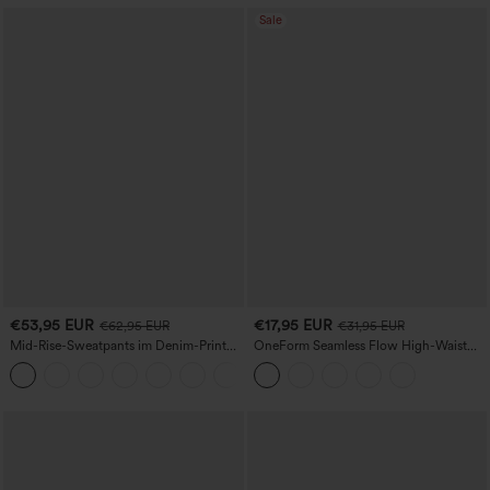
Sale
€53,95 EUR
€17,95 EUR
€62,95 EUR
€31,95 EUR
Mid-Rise-Sweatpants im Denim-Print
OneForm Seamless Flow High-Waist
aus French Terry, lässig, mit Taschen
Yogaleggings – nahtlos, mit hoher
Taille, bauchformend und mit
Hebeeffekt für den Po