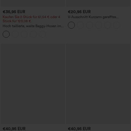
€35,95 EUR
€20,95 EUR
Kaufen Sie 2 Stück für 61,54 € oder 4
V-Ausschnitt Kurzarm gerafftes
Stück für 123,08 €.
schlichtes Freizeit-T-Shirt
Hoch taillierte, weite Baggy-Hosen im
Casual-Stil mit Taschen
€40,95 EUR
€40,95 EUR