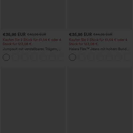
€35,95 EUR
€35,95 EUR
€40,95 EUR
€44,95 EUR
Kaufen Sie 2 Stück für 61,54 € oder 4
Kaufen Sie 2 Stück für 61,54 € oder 4
Stück für 123,08 €.
Stück für 123,08 €.
Jumpsuit mit verstellbaren Trägern,
Halara Flex™ Jeans mit hohem Bund
gerafftem Detail, weitem Bein und
und Taschen, gewaschener, lässiger
+10
meliertem Stoff, lässig, mit Taschen -
Bootcut
Easy Peezy