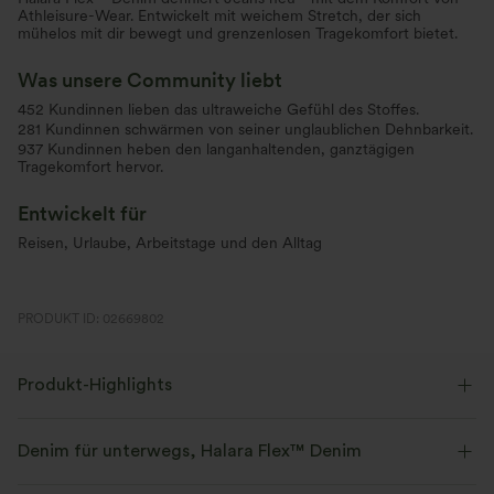
Athleisure-Wear. Entwickelt mit weichem Stretch, der sich
mühelos mit dir bewegt und grenzenlosen Tragekomfort bietet.
Was unsere Community liebt
452 Kundinnen lieben das ultraweiche Gefühl des Stoffes.
281 Kundinnen schwärmen von seiner unglaublichen Dehnbarkeit.
937 Kundinnen heben den langanhaltenden, ganztägigen
Tragekomfort hervor.
Entwickelt für
Reisen, Urlaube, Arbeitstage und den Alltag
PRODUKT ID: 02669802
Produkt-Highlights
Denim für unterwegs, Halara Flex™ Denim
Sieht aus wie Denim, fühlt sich an wie Athleisure. Halara Flex™ Denim