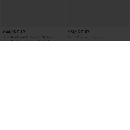
€44,95 EUR
€31,95 EUR
Beim Kauf von 2 Stück 10 % Rabatt |
Kaufe 2, erhalte 1 gratis
Beim Kauf von 3 Stück 20 % Rabatt
Lässiger Midi-Cordrock mit mittlerer
Halara UltraSculpt™ Baggy-Yogahose
Bundhöhe und vorderseitiger
mit hohem Bund, Bauchkontrolle,
Klapptasche
Color-Block-Streifen und Taschen