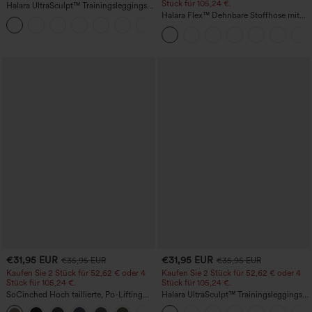
Stück für 105,24 €.
Halara UltraSculpt™ Trainingsleggings
mit hohem Bund – raffende Push-up-
Halara Flex™ Dehnbare Stoffhose mit
+11
Po-Form, Bauchkontrolle, Taschen und
hohem Bund, Waffelmuster,
formende Passform
Seitentaschen und weitem Bein
€31,95 EUR
€31,95 EUR
€35,95 EUR
€35,95 EUR
Kaufen Sie 2 Stück für 52,62 € oder 4
Kaufen Sie 2 Stück für 52,62 € oder 4
Stück für 105,24 €.
Stück für 105,24 €.
SoCinched Hoch taillierte, Po-Lifting
Halara UltraSculpt™ Trainingsleggings
7/8-Trainingsleggings mit
mit hoher Taille – formend, Po-Lifting,