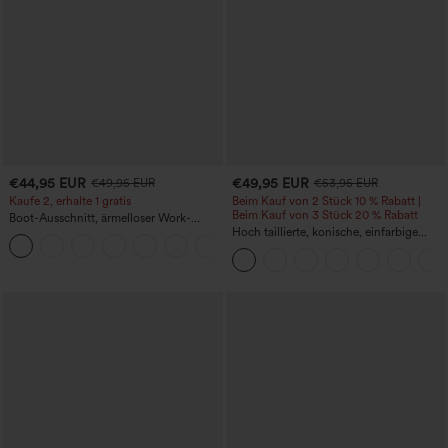
€44,95 EUR
€49,95 EUR
€49,95 EUR
€53,95 EUR
Kaufe 2, erhalte 1 gratis
Beim Kauf von 2 Stück 10 % Rabatt |
Beim Kauf von 3 Stück 20 % Rabatt
Boot-Ausschnitt, ärmelloser Work-
Jumpsuit mit seitlicher Bindung,
Hoch taillierte, konische, einfarbige
+8
kühlender Cool-Touch-Effekt, gestreift
Anzughose mit Seitentaschen
und mit Taschen – Easy Peezy Edition