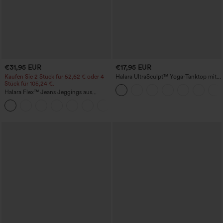
€31,95 EUR
€17,95 EUR
Kaufen Sie 2 Stück für 52,62 € oder 4
Halara UltraSculpt™ Yoga-Tanktop mit
Stück für 105,24 €.
doppelten Trägern und gedrehtem
Rückendesign
Halara Flex™ Jeans Jeggings aus
elastischem Strick-Denim mit hohem
Bund und Gesäßtaschen