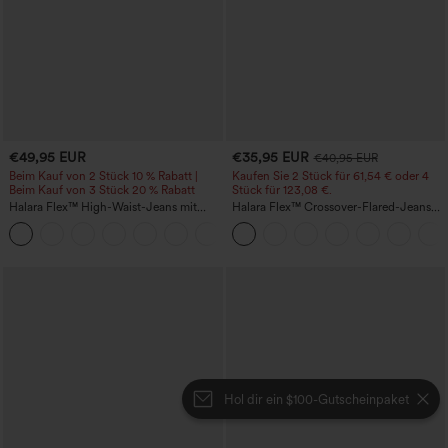
€49,95 EUR
€35,95 EUR
€40,95 EUR
Beim Kauf von 2 Stück 10 % Rabatt |
Kaufen Sie 2 Stück für 61,54 € oder 4
Beim Kauf von 3 Stück 20 % Rabatt
Stück für 123,08 €.
Halara Flex™ High-Waist-Jeans mit
Halara Flex™ Crossover-Flared-Jeans
Bauchkontrolle, weitem Bein und
aus elastischem Strick-Denim mit
Taschen
hohem Bund und mehreren Taschen
Hol dir ein $100-Gutscheinpaket