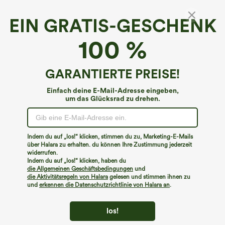
EIN GRATIS-GESCHENK
Halara Flex™ Denim*
100 %
Halara Flex™ Asymmetrische Low-Rise-Jeans
mit Reißverschlusstaschen, Baggy-Stil,
weitem Bein, gewaschen, lässig
4.7
(
30911
)
GARANTIERTE PREISE!
€44,95 EUR
€49,95 EUR
Buy 2, 10% Off | Buy 3, 20% Off
Einfach deine E-Mail-Adresse eingeben,
um das Glücksrad zu drehen.
Indem du auf „los!“ klicken, stimmen du zu, Marketing-E-Mails
über Halara zu erhalten. du können Ihre Zustimmung jederzeit
widerrufen.
Indem du auf „los!“ klicken, haben du
die Allgemeinen Geschäftsbedingungen
und
die Aktivitätsregeln von Halara
gelesen und stimmen ihnen zu
und
erkennen die Datenschutzrichtlinie von Halara an
.
los!