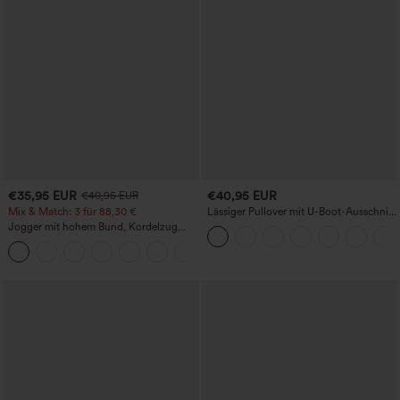
€35,95 EUR
€40,95 EUR
€40,95 EUR
Mix & Match: 3 für 88,30 €
Lässiger Pullover mit U-Boot-Ausschnitt
und Fledermausärmeln.
Jogger mit hohem Bund, Kordelzug
und Raffung, schmal zulaufend,
schnelltrocknend mit kühlendem Griff,
mit Taschen - UPF40+