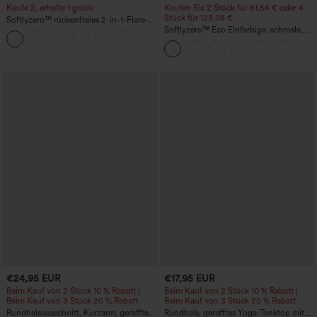
Kaufe 2, erhalte 1 gratis
Kaufen Sie 2 Stück für 61,54 € oder 4
Stück für 123,08 €.
Softlyzero™ rückenfreies 2-in-1-Flare-
Trainingskleid – Wannabe – Easy Peezy
Softlyzero™ Eco Einfarbige, schmale,
+29
hoch taillierte Wanderhose mit
mehreren Taschen
€24,95 EUR
€17,95 EUR
Beim Kauf von 2 Stück 10 % Rabatt |
Beim Kauf von 2 Stück 10 % Rabatt |
Beim Kauf von 3 Stück 20 % Rabatt
Beim Kauf von 3 Stück 20 % Rabatt
Rundhalsausschnitt, Kurzarm, gerafftes
Rundhals, gerafftes Yoga-Tanktop mit