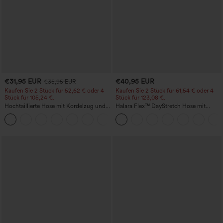
€31,95 EUR
€40,95 EUR
€35,95 EUR
Kaufen Sie 2 Stück für 52,62 € oder 4
Kaufen Sie 2 Stück für 61,54 € oder 4
Stück für 105,24 €.
Stück für 123,08 €.
Hochtaillierte Hose mit Kordelzug und
Halara Flex™ DayStretch Hose mit
Taschen, weitem Bein, lässig und locker
mittlerer Bundhöhe, seitlicher
+15
in Leinenoptik
Reißverschlusstasche und
Work‑Flare‑Schnitt