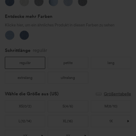
Entdecke mehr Farben
Klicke hier, um ein ähnliches Produkt in diesen Farben zu sehen
Schrittlänge️
regulär
regulär
petite
lang
extralang
ultralang
Wähle die Größe aus
(US)
Größentabelle
XS
(
0/2
)
S
(
4/6
)
M
(
8/10
)
L
(
12/14
)
XL
(
16
)
1X