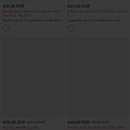
€31,95 EUR
€26,95 EUR
Kaufen Sie 2 Stück für 52,62 € oder 4
3 Stück für 52,62 €, 6 Stück für 105,24
Stück für 105,24 €.
€
Stoffhose mit Knopfleiste, hohem Bund,
Legere Bluse mit V-Ausschnitt und
mehreren Taschen und geradem Bein
kurzen Puffärmeln
+23
€35,95 EUR
€26,95 EUR
€40,95 EUR
€31,95 EUR
Kaufe 2, erhalte 1 gratis
Kaufen Sie 2 Stück für 52,62 € oder 4