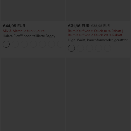
€44,95 EUR
€31,95 EUR
€35,95 EUR
Mix & Match: 3 für 88,30 €
Beim Kauf von 2 Stück 10 % Rabatt |
Beim Kauf von 3 Stück 20 % Rabatt
Halara Flex™ hoch taillierte Baggy-
Jeans mit Taschen, weitem Bein,
High-Waist, bauchformender, geraffter
+2
stonewashed, lässig
Midirock mit geschwungenem Saum, 2-
in-1 Fleece/PU, lässig