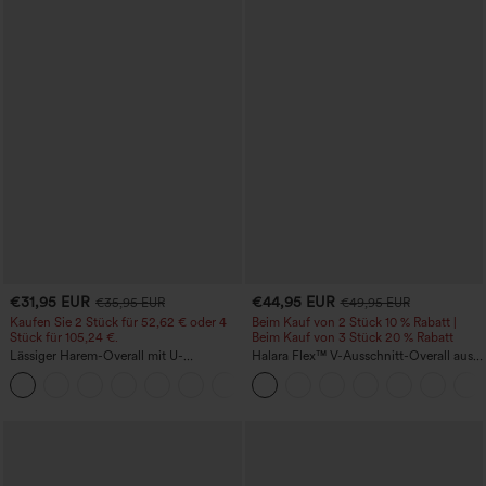
€31,95 EUR
€44,95 EUR
€35,95 EUR
€49,95 EUR
Kaufen Sie 2 Stück für 52,62 € oder 4
Beim Kauf von 2 Stück 10 % Rabatt |
Stück für 105,24 €.
Beim Kauf von 3 Stück 20 % Rabatt
Lässiger Harem-Overall mit U-
Halara Flex™ V-Ausschnitt-Overall aus
Ausschnitt und Taschen - Easy Peezy
gewaschenem Denim mit Taschen –
+11
Edition
lässig