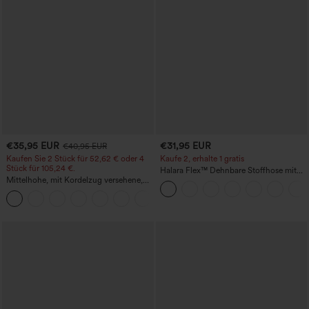
€35,95 EUR
€31,95 EUR
€40,95 EUR
Kaufen Sie 2 Stück für 52,62 € oder 4
Kaufe 2, erhalte 1 gratis
Stück für 105,24 €.
Halara Flex™ Dehnbare Stoffhose mit
Mittelhohe, mit Kordelzug versehene,
hohem Bund und Seitentasche hinten
schnelltrocknende Golfhose mit schmal
+2
zulaufendem Schnitt, abgerundetem
Saum und Taschen – UPF 40+