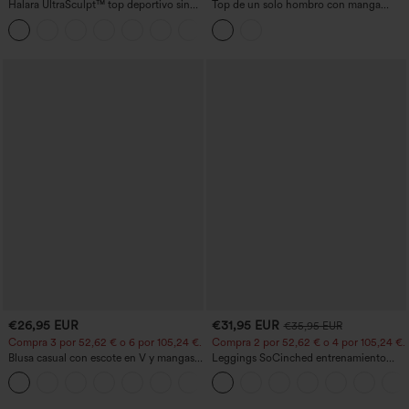
Halara UltraSculpt™ top deportivo sin
Top de un solo hombro con manga
mangas con escote redondo y bajo
corta, dobladillo curvo high‑low,
+11
curvo
sujetador integrado y estampado de
lunares, estilo casual
€26,95 EUR
€31,95 EUR
€35,95 EUR
Compra 3 por 52,62 € o 6 por 105,24 €.
Compra 2 por 52,62 € o 4 por 105,24 €.
Blusa casual con escote en V y mangas
Leggings SoCinched entrenamiento
cortas abullonadas
moldeador abdomen bolsillo lateral tiro
alto