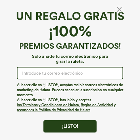
UN REGALO GRATIS
Body de trabajo de terciopelo con escote
¡100%
drapeado y mangas largas
4.7
(
46
)
PREMIOS GARANTIZADOS!
€31,95 EUR
Solo añade tu correo electrónico para
girar la ruleta.
Al hacer clic en "¡LISTO!", aceptas recibir correos electrónicos de
marketing de Halara. Puedes cancelar la suscripción en cualquier
momento.
Al hacer clic en "¡LISTO!", has leído y aceptas
los Términos y Condiciones de Halara
,
Reglas de Actividad
y
reconoces la Política de Privacidad de Halara
.
¡LISTO!