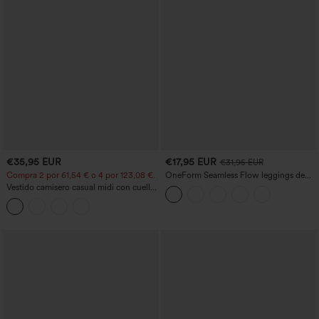
€35,95 EUR
€17,95 EUR
€31,95 EUR
Compra 2 por 61,54 € o 4 por 123,08 €.
OneForm Seamless Flow leggings de
yoga de talle alto con control abdominal
Vestido camisero casual midi con cuello,
y realce de glúteos
mangas casquillo, cinturón, dobladillo
curvo con abertura y bolsillos