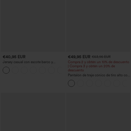
€40,95 EUR
€49,95 EUR
€53,95 EUR
Jersey casual con escote barco y
Compra 2 y obtén un 10% de descuento
mangas murciélago
| Compra 3 y obtén un 20% de
+1
descuento
Pantalón de traje cónico de tiro alto con
bolsillos