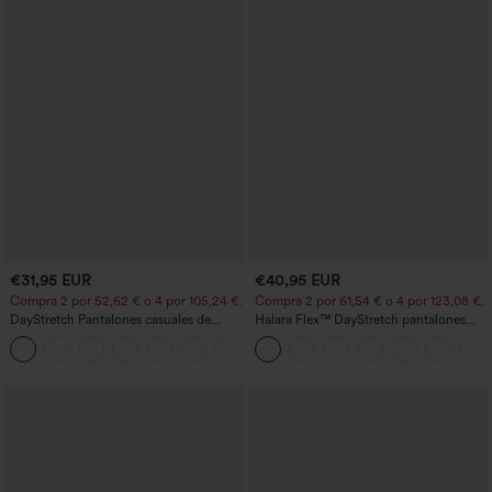
€31,95 EUR
€40,95 EUR
Compra 2 por 52,62 € o 4 por 105,24 €.
Compra 2 por 61,54 € o 4 por 123,08 €.
DayStretch Pantalones casuales de
Halara Flex™ DayStretch pantalones
cintura alta con pernera tipo barril y
acampanados de trabajo de tiro medio
+5
bolsillos
con bolsillo lateral con cremallera