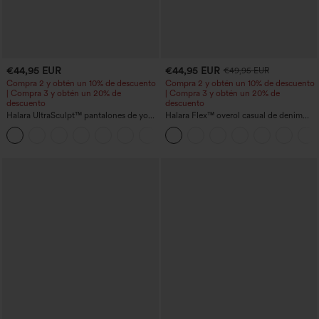
€44,95 EUR
€44,95 EUR
€49,95 EUR
Compra 2 y obtén un 10% de descuento
Compra 2 y obtén un 10% de descuento
| Compra 3 y obtén un 20% de
| Compra 3 y obtén un 20% de
descuento
descuento
Halara UltraSculpt™ pantalones de yoga
Halara Flex™ overol casual de denim
holgados de talle alto con control
lavado con escote en V y bolsillos
abdominal, rayas color block y bolsillos