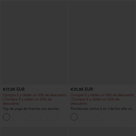
€17,95 EUR
€31,95 EUR
Compra 2 y obtén un 10% de descuento
Compra 2 y obtén un 10% de descuento
| Compra 3 y obtén un 20% de
| Compra 3 y obtén un 20% de
descuento
descuento
Top de yoga de tirantes con escote
Pantalones cortos 2 en 1 de tiro alto con
redondo, fruncido y tacto fresco -
bolsillo interior y trasero
+16
UPF50+