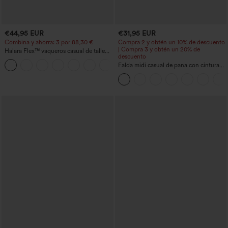
€44,95 EUR
€31,95 EUR
Combina y ahorra: 3 por 88,30 €
Compra 2 y obtén un 10% de descuento
| Compra 3 y obtén un 20% de
Halara Flex™ vaqueros casual de talle
descuento
alto con bolsillos, estilo baggy de pierna
+2
ancha, efecto lavado
Falda midi casual de pana con cintura
media y bolsillo lateral frontal con
solapa