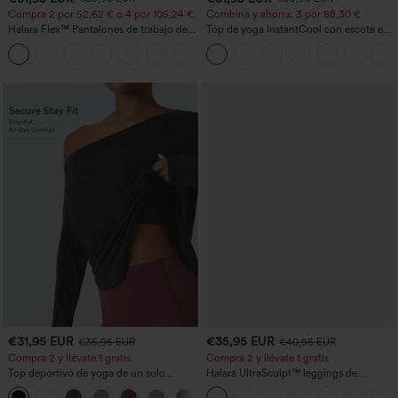
Compra 2 por 52,62 € o 4 por 105,24 €.
Combina y ahorra: 3 por 88,30 €
Halara Flex™ Pantalones de trabajo de
Top de yoga InstantCool con escote en
talle alto, moldeadores del cuerpo, que
U y bajo curvado - UPF50+
+10
estilizan la cintura, con bolsillos, de
pierna ancha en micro‑waffle
€31,95 EUR
€35,95 EUR
€35,95 EUR
€40,95 EUR
Compra 2 y llévate 1 gratis
Compra 2 y llévate 1 gratis
Top deportivo de yoga de un solo
Halara UltraSculpt™ leggings de
hombro, manga larga con agujero para
entrenamiento moldeadores de talle alto
+3
el pulgar, dobladillo curvo estilo high-
con fruncido trasero que realza los