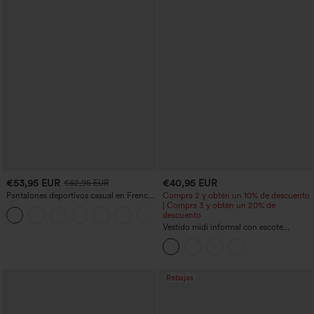
€53,95 EUR
€40,95 EUR
€62,95 EUR
Pantalones deportivos casual en French
Compra 2 y obtén un 10% de descuento
terry con estampado denim, tiro medio,
| Compra 3 y obtén un 20% de
estilo jeans y bolsillos
descuento
Vestido midi informal con escote
redondo, sujetador integrado, sin
mangas y bajo con volantes
Rebajas