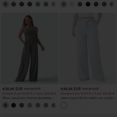
lavados, de talle alto y con bolsillos
Work Pants
+5
€35,95 EUR
€44,95 EUR
€40,95 EUR
€49,95 EUR
Compra 2 por 61,54 € o 4 por 123,08 €.
Compra 2 por 61,54 € o 4 por 123,08 €.
Mono casual con tirantes ajustables,
Jeans casual de tiro medio con cordón y
fruncidos, pierna ancha, tejido jaspeado
bolsillos
+10
y bolsillos - Easy Peezy