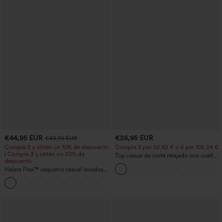
€44,95 EUR
€26,95 EUR
€49,95 EUR
Compra 2 y obtén un 10% de descuento
Compra 3 por 52,62 € o 6 por 105,24 €.
| Compra 3 y obtén un 20% de
Top casual de corte relajado con cuello
descuento
redondo y mangas murciélago.
Halara Flex™ vaqueros casual lavados
asimétricos de tiro bajo con bolsillos
+5
con cremallera, corte baggy y pierna
ancha