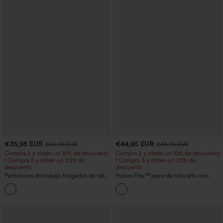
€35,95 EUR
€44,95 EUR
€40,95 EUR
€49,95 EUR
Compra 2 y obtén un 10% de descuento
Compra 2 y obtén un 10% de descuento
| Compra 3 y obtén un 20% de
| Compra 3 y obtén un 20% de
descuento
descuento
Pantalones de trabajo holgados de talle
Halara Flex™ jeans de talle alto con
medio con bolsillos y pernera estilo
bolsillos, dobladillo enrollado, pierna
+3
barril
ancha y efecto lavado, estilo casual