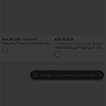
€44,95 EUR
€35,95 EUR
€49,95 EUR
Halara Flex™ jeans casual de talle alto
Compra 2 por 61,54 € o 4 por 123,08 €.
con bolsillos, pierna recta y lavados
Halara UltraSculpt™ leggings de yoga
+3
bootcut de talle alto con control
abdominal, efecto moldeador y bolsillos
Consigue un paquete de cupones de $100