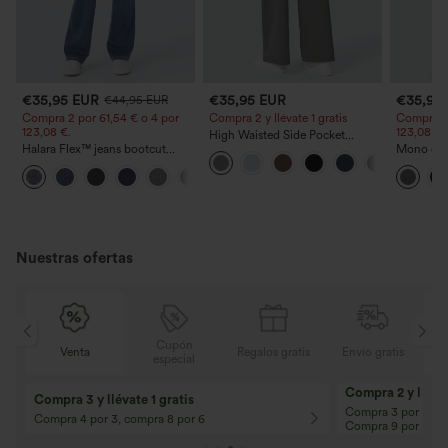
€35,95 EUR
€35,95 EUR
€35,95
€44,95 EUR
Compra 2 por 61,54 € o 4 por
Compra 2 y llévate 1 gratis
Compra 2 
123,08 €.
123,08 €.
High Waisted Side Pocket
Halara Flex™ jeans bootcut
Straight Leg Work Pants
Mono casu
casual lavados, de talle alto y
ajustables
+5
con bolsillos
ancha, tej
- Easy Pe
Nuestras ofertas
Cupón
is
Venta
Regalos gratis
Envío gratis
especial
Compra 2 y llévat
Compra 3 y llévate 1 gratis
Compra 3 por 2, Co
Compra 4 por 3, compra 8 por 6
Compra 9 por 6