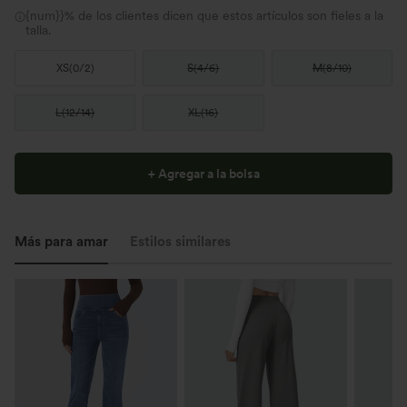
{num}}% de los clientes dicen que estos artículos son fieles a la
talla.
XS
(
0/2
)
S
(
4/6
)
M
(
8/10
)
L
(
12/14
)
XL
(
16
)
+ Agregar a la bolsa
Más para amar
Estilos similares