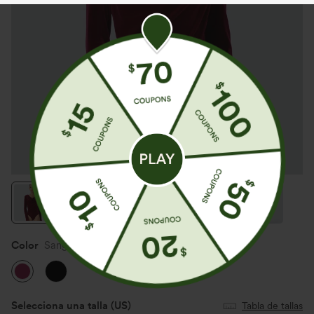
Color
Sangria
Selecciona una talla
(US)
Tabla de tallas