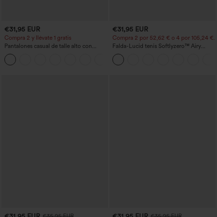
€31,95 EUR
€31,95 EUR
Compra 2 y llévate 1 gratis
Compra 2 por 52,62 € o 4 por 105,24 €.
Pantalones casual de talle alto con
Falda-Lucid tenis Softlyzero™ Airy
cordón, pernera ancha, en mezcla de
cruzado tacto fresco bolsillo lateral 2 en
+5
lino y con bolsillos
1 -UPF50+
€31,95 EUR
€31,95 EUR
€35,95 EUR
€35,95 EUR