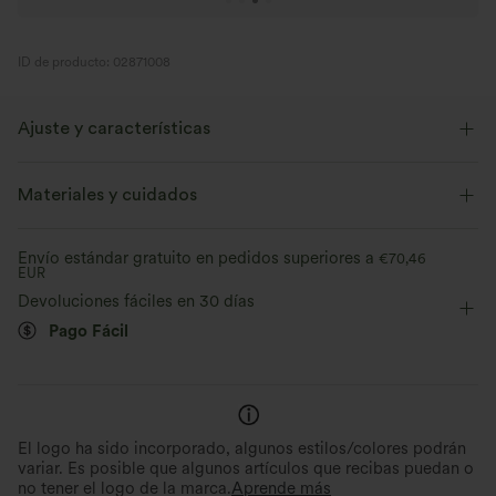
ID de producto: 02871008
Ajuste y características
Corte holgado
Cuello desbocado
Fácil de poner
Materiales y cuidados
Fiesta & Boda
Manga larga
Elasticidad media
Envío estándar gratuito en pedidos superiores a
€70,46
EUR
Elástico en 4 direcciones
Devoluciones fáciles en 30 días
Pago Fácil
El logo ha sido incorporado, algunos estilos/colores podrán
variar. Es posible que algunos artículos que recibas puedan o
no tener el logo de la marca.
Aprende más