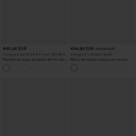
€40,95 EUR
€44,95 EUR
€49,95 EUR
Compra 2 por 61,54 € o 4 por 123,08 €.
Compra 2 y llévate 1 gratis
Pantalones cargo ajustados de tiro alto
Mono de trabajo a rayas con escote
con múltiples bolsillos y cremallera con
barco, sin mangas, lazo lateral, tacto
+10
botones
Cool Touch y bolsillos - Edición Easy
Peezy