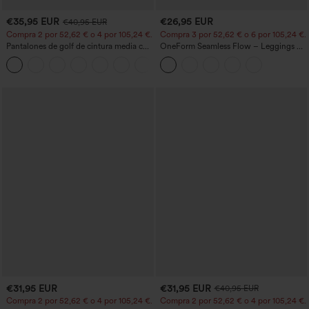
€35,95 EUR
€26,95 EUR
€40,95 EUR
Compra 2 por 52,62 € o 4 por 105,24 €.
Compra 3 por 52,62 € o 6 por 105,24 €.
Pantalones de golf de cintura media con
OneForm Seamless Flow – Leggings de
cordón, dobladillo curvo, secado rápido,
yoga sin costuras, tiro medio, control de
+2
de corte cónico y con bolsillos - UPF40+
abdomen y realce de glúteos
€31,95 EUR
€31,95 EUR
€40,95 EUR
Compra 2 por 52,62 € o 4 por 105,24 €.
Compra 2 por 52,62 € o 4 por 105,24 €.