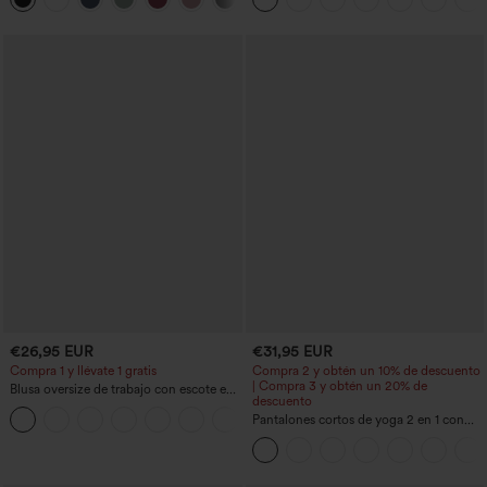
low (frente más corto, espalda más
glúteos, control de abdomen y bolsillos
larga), de secado rápido, con sujetador
incorporado
€26,95 EUR
€31,95 EUR
Compra 1 y llévate 1 gratis
Compra 2 y obtén un 10% de descuento
| Compra 3 y obtén un 20% de
Blusa oversize de trabajo con escote en
descuento
V y manga corta, resistente a las arrugas
+1
Pantalones cortos de yoga 2 en 1 con
bolsillo trasero de talle muy alto y
bolsillo lateral oculto de 5&#39;&#39;
de longitud más larga