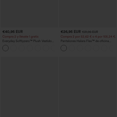
€40,95 EUR
€26,95 EUR
€31,95 EUR
Compra 2 y llévate 1 gratis
Compra 2 por 52,62 € o 4 por 105,24 €.
Everyday Softlyzero™ Plush Vestido
Pantalones Halara Flex™ de oficina
deportivo sin espalda 2 en 1
anchos plisados de tiro alto con bolsillos
+29
acampanado -Wannabe -Easy Peezy
en tela tipo gofre