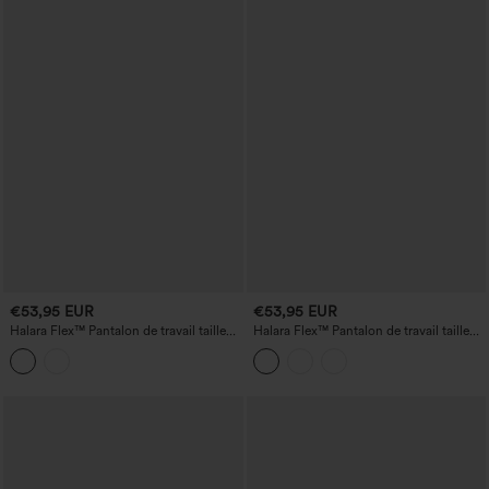
€53,95 EUR
€53,95 EUR
Halara Flex™ Pantalon de travail taille
Halara Flex™ Pantalon de travail taille
haute « paper bag », ceinturé, avec
haute avec poches zippées et coupe
poches et jambes larges
droite