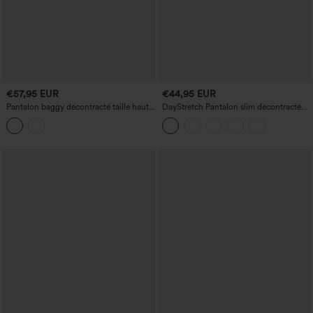
€57,95 EUR
€44,95 EUR
Pantalon baggy décontracté taille haute
DayStretch Pantalon slim décontracté
avec poches
taille haute avec poches décoratives,
longueur cheville