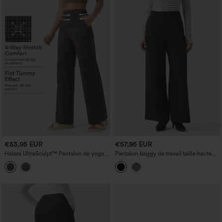
€53,95 EUR
€57,95 EUR
Halara UltraSculpt™ Pantalon de yoga
Pantalon baggy de travail taille haute
taille haute à imprimé à carreaux, coupe
avec poches
droite, effet gainant pour le ventre, avec
poches