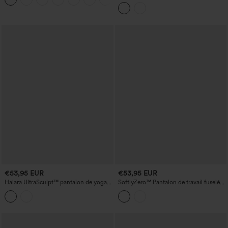
rapide et coupe fuselée, avec cordons
intérieurs - poche pour polo de golf -
UPF40+
€53,95 EUR
€53,95 EUR
Halara UltraSculpt™ pantalon de yoga
SoftlyZero™ Pantalon de travail fuselé
taille haute à maintien abdominal,
ceinturé, taille extra-haute, doublure
froncé, coupe droite, avec poches
thermique en peluche, avec poches