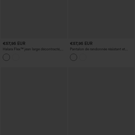
€57,95 EUR
€57,95 EUR
Halara Flex™ jean large décontracté,
Pantalon de randonnée résistant et
taille haute avec empiècement croisé et
déperlant, taille mi-haute, jambes
poches
droites et poches.