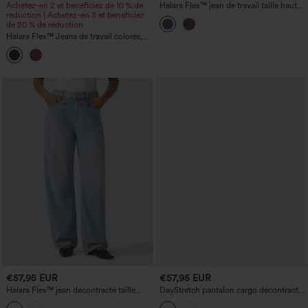
Achetez-en 2 et bénéficiez de 10 % de
Halara Flex™ jean de travail taille haute,
réduction | Achetez-en 3 et bénéficiez
coupe droite, avec poches
de 20 % de réduction
Halara Flex™ Jeans de travail colorés,
taille basse, coupe droite, avec poches
€57,95 EUR
€57,95 EUR
Halara Flex™ jean décontracté taille
DayStretch pantalon cargo décontracté
haute à coupe 'barrel' avec poches
taille haute, gainant et rehaussant les