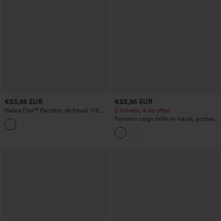
€53,95 EUR
€53,95 EUR
Halara Flex™ Pantalon de travail 7/8
3 achetés, le 4e offert
pied-de-poule, taille mi-haute, jambe
Pantalon cargo taille mi-haute, poches à
droite, avec poches
cordon, jambe large et coupe
décontractée.