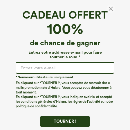
CADEAU OFFERT
Pantalons de travail taille haute avec poches
100%
décoratives et jambes larges.
4.7
(
13
)
de chance de gagner
€44,95 EUR
Entrez votre addresse e-mail pour faire
tourner la roue.*
*Nouveaux utilisateurs uniquement.
En cliquant sur "TOURNER !", vous acceptez de recevoir des e-
mails promotionnels d'Halara. Vous pouvez vous désabonner à
tout moment.
En cliquant sur "TOURNER !", vous indiquez avoir lu et accepté
les conditions générales d'Halara
,
les règles de l'activité
et notre
politique de confidentialité
.
TOURNER !