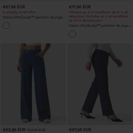
€57,95 EUR
€71,95 EUR
3 achetés, le 4e offert
Achetez-en 2 et bénéficiez de 10 % de
réduction | Achetez-en 3 et bénéficiez
Halara UltraSculpt™ pantalon de yoga
de 20 % de réduction
taille haute à jambe large imprimé
léopard avec poches
Halara UltraSculpt™ pantalon de yoga
droit taille haute à imprimé léopard,
effet ventre plat, bandes latérales, avec
poches
€53,95 EUR
€57,95 EUR
€57,95 EUR