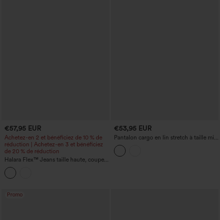
€57,95 EUR
€53,95 EUR
Achetez-en 2 et bénéficiez de 10 % de
Pantalon cargo en lin stretch à taille mi-
réduction | Achetez-en 3 et bénéficiez
haute, coupe droite, à cordon de serrage
de 20 % de réduction
et poches
Halara Flex™ Jeans taille haute, coupe
droite, effet délavé, revers décontractés,
avec poches
Promo