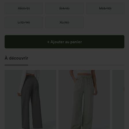
XS
(
0/2
)
S
(
4/6
)
M
(
8/10
)
L
(
12/14
)
XL
(
16
)
+ Ajouter au panier
À découvrir