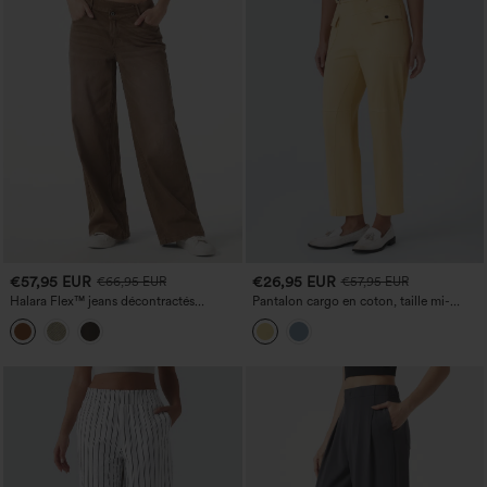
€57,95 EUR
€26,95 EUR
€66,95 EUR
€57,95 EUR
Halara Flex™ jeans décontractés
Pantalon cargo en coton, taille mi-
asymétriques, taille basse, à jambe large,
haute, jambe droite, coupe
délavage coloré, avec poches.
décontractée, avec poches