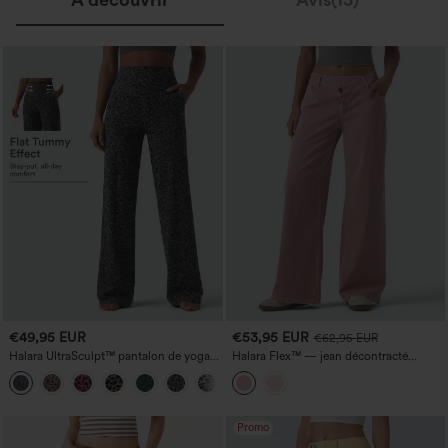
€49,95 EUR
€53,95 EUR
€62,95 EUR
Halara UltraSculpt™ pantalon de yoga
Halara Flex™ — jean décontracté
droit taille haute gainant à imprimé
coloré, taille basse asymétrique, coupe
léopard avec poches
large, avec poches
Promo