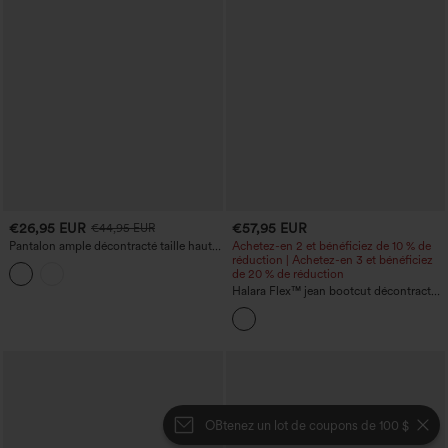
€26,95 EUR
€57,95 EUR
€44,95 EUR
Pantalon ample décontracté taille haute
Achetez-en 2 et bénéficiez de 10 % de
à plis, fermeture éclair invisible, effet lin,
réduction | Achetez-en 3 et bénéficiez
avec poches.
de 20 % de réduction
Halara Flex™ jean bootcut décontracté,
taille haute à découpe croisée, effet
gainant pour le ventre, avec
empiècements et poches
OBtenez un lot de coupons de 100 $