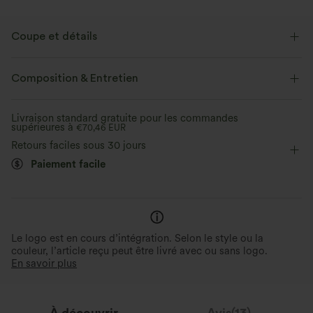
Coupe et détails
Taille plate
Poches latérales
Boutons décoratifs
Composition & Entretien
Braguette zippée
Travail
Couvre-pieds
Livraison standard gratuite pour les commandes
supérieures à
Taille haute
€70,46 EUR
Jambe large
Coupe ample
Retours faciles sous 30 jours
Paiement facile
Le logo est en cours d’intégration. Selon le style ou la
couleur, l’article reçu peut être livré avec ou sans logo.
En savoir plus
À découvrir
Avis(13)