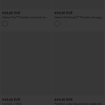
€53,95 EUR
€53,95 EUR
Halara Flex™ Pantalon de travail en
Halara UltraSculpt™ Pantalon de yoga
crêpe, taille extra-haute, à plis, avec
taille haute à imprimé léopard, jambe
poches et jambes larges
droite, dentelle contrastée, avec poches
€53,95 EUR
€53,95 EUR
1 acheté, 1 offert
Pantalon cargo équestre en suède taille