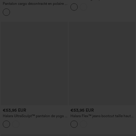
haute avec poches
Pantalon cargo décontracté en polaire à
taille mi-haute avec poches zippées
€53,95 EUR
€53,95 EUR
Halara UltraSculpt™ pantalon de yoga à
Halara Flex™ jeans bootcut taille haute
pois flocké, taille haute gainante, coupe
style workwear avec poches
droite, avec poches