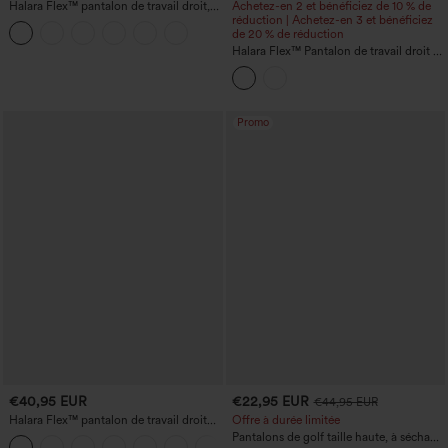
Halara Flex™ pantalon de travail droit,
Achetez-en 2 et bénéficiez de 10 % de
taille mi-haute, avec poches
réduction | Achetez-en 3 et bénéficiez
de 20 % de réduction
Halara Flex™ Pantalon de travail droit à
taille haute, motif chevrons, avec
poches
Promo
€40,95 EUR
€22,95 EUR
€44,95 EUR
Halara Flex™ pantalon de travail droit
Offre à durée limitée
taille haute à poche zippée et taille
Pantalons de golf taille haute, à séchage
+4
froncée