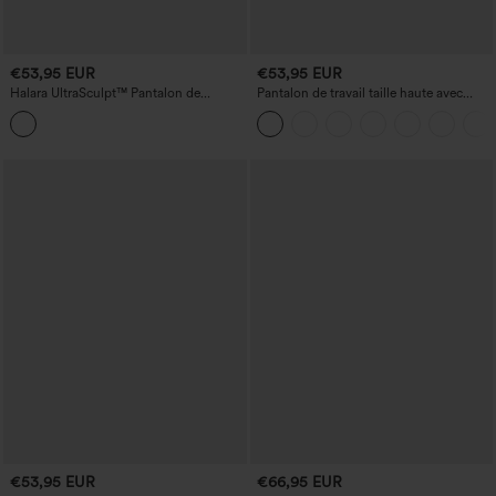
€53,95 EUR
€53,95 EUR
Halara UltraSculpt™ Pantalon de
Pantalon de travail taille haute avec
running ample à imprimé camouflage,
poches et jambes larges
taille mi-haute, cordon de serrage et
poches
€53,95 EUR
€66,95 EUR