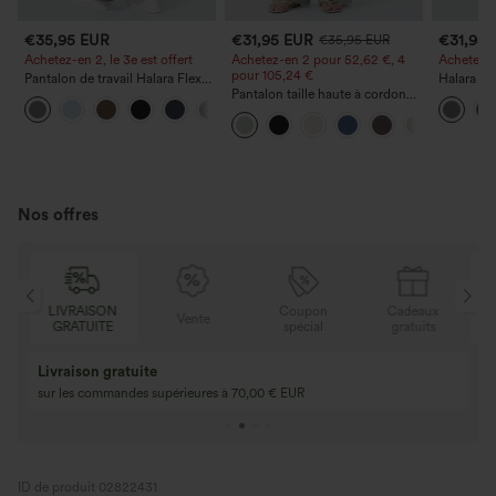
€35,95 EUR
€31,95 EUR
€31,95
€35,95 EUR
Achetez-en 2, le 3e est offert
Achetez-en 2 pour 52,62 €, 4
Achetez-en
pour 105,24 €
Pantalon de travail Halara Flex™
Halara Fl
DayStretch à taille haute, avec
Pantalon taille haute à cordon
taille hau
+23
poches et coupe droite
avec poches, jambe large et
arrière e
coupe ample, style décontracté,
effet lin
Nos offres
N
Coupon
Cadeaux
LIVRAISON
Vente
E
spécial
gratuits
GRATUITE
Achetez-en 2, ob
3 achetés, 1 offert
gratuit
Achetez 4 pour 3, achetez 8 pour 6
3 pour 2, 6 pour 4,
ID de produit 02822431