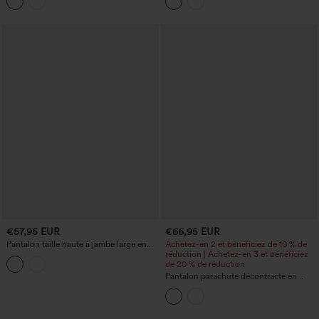
fesses, avec poches
€57,95 EUR
€66,95 EUR
Pantalon taille haute à jambe large en
Achetez-en 2 et bénéficiez de 10 % de
simili cuir PU, doublure polaire, style
réduction | Achetez-en 3 et bénéficiez
décontracté, avec poches.
de 20 % de réduction
Pantalon parachute décontracté en
polaire, taille haute et coupe large, avec
poches