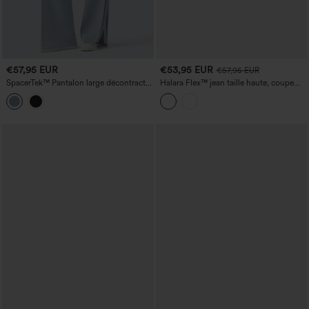
€57,95 EUR
€53,95 EUR
€57,95 EUR
SpacerTek™ Pantalon large décontracté
Halara Flex™ jean taille haute, coupe
taille haute à cordon intérieur, fentes et
'barrel' décontractée, avec poches
côtes contrastées, avec poches