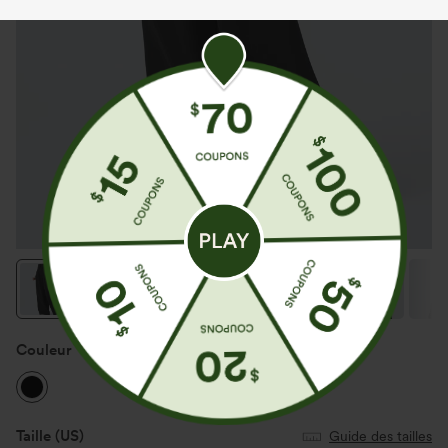
Couleur
Noir
Taille
(US)
Guide des tailles