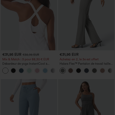
€31,95 EUR
€31,95 EUR
€35,95 EUR
Mix & Match : 3 pour 88,30 € EUR
Achetez-en 2, le 3e est offert
Débardeur de yoga InstantCool à
Halara Flex™ Pantalon de travail taille
encolure en U et ourlet arrondi –
haute avec poche latérale arrière et
UPF50+
légère coupe évasée