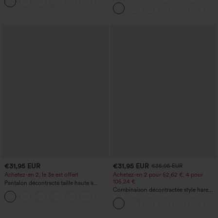
+15
fessier, maintien du ventre, avec poche
super taille haute 2-en-1 InstantCool
avec poches
€31,95 EUR
€31,95 EUR
€35,95 EUR
Achetez-en 2, le 3e est offert
Achetez-en 2 pour 52,62 €, 4 pour
105,24 €
Pantalon décontracté taille haute à
cordon, coupe large en mélange de lin,
Combinaison décontractée style harem,
+5
avec poches
encolure en U et poche - Édition Easy
Peezy