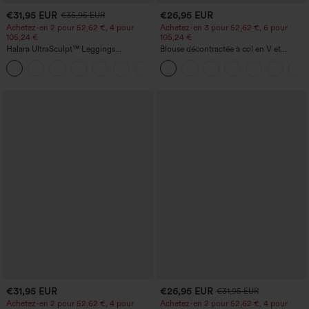
€31,95 EUR
€26,95 EUR
€35,95 EUR
Achetez-en 2 pour 52,62 €, 4 pour
Achetez-en 3 pour 52,62 €, 6 pour
105,24 €
105,24 €
Halara UltraSculpt™ Leggings
Blouse décontractée à col en V et
d'entraînement sculptants taille haute,
manches courtes bouffantes
+16
effet ventre plat, avec poche
€31,95 EUR
€26,95 EUR
€31,95 EUR
Achetez-en 2 pour 52,62 €, 4 pour
Achetez-en 2 pour 52,62 €, 4 pour