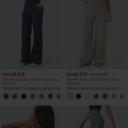
€40,95 EUR
€31,95 EUR
€35,95 EUR
Achetez-en 2 pour 61,54 € ou 4 pour
Achetez-en 2 pour 52,62 €, 4 pour
123,08 €.
105,24 €
Halara Flex™ DayStretch pantalon flare
Pantalon taille haute à cordon avec
de travail, taille mi-haute, poche latérale
poches, jambe large et coupe ample,
+12
zippée
style décontracté, effet lin