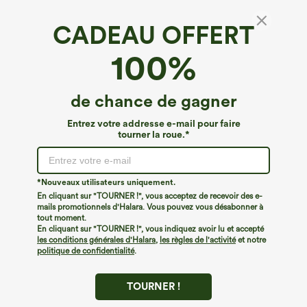
CADEAU OFFERT
100%
de chance de gagner
Entrez votre addresse e-mail pour faire
tourner la roue.*
Oops!
Nous ne semblons pas pouvoir trouver la page que
*Nouveaux utilisateurs uniquement.
vous recherchez.
En cliquant sur "TOURNER !", vous acceptez de recevoir des e-
mails promotionnels d'Halara. Vous pouvez vous désabonner à
tout moment.
Acheter plus
En cliquant sur "TOURNER !", vous indiquez avoir lu et accepté
les conditions générales d'Halara
,
les règles de l'activité
et notre
politique de confidentialité
.
TOURNER !