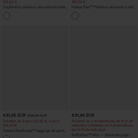
105,24 €
105,24 €
DayStretch pantalon décontracté taille
Halara Flex™ Pantalon de travail à taille
haute avec poches et coupe droite
haute, jambe large, avec poches, en
+23
maille gaufrée
€31,95 EUR
€31,95 EUR
€35,95 EUR
Achetez-en 2 pour 52,62 €, 4 pour
Achetez-en 2 et bénéficiez de 10 % de
105,24 €
réduction | Achetez-en 3 et bénéficiez
de 20 % de réduction
Halara UltraSculpt™ leggings de sport
taille haute sculptants — rehaussement
SoftlyZero™ Airy — shorts de yoga