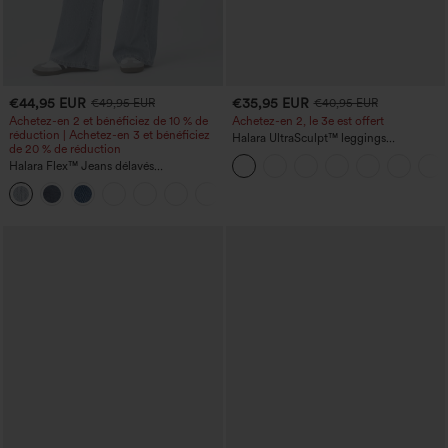
€44,95 EUR
€35,95 EUR
€49,95 EUR
€40,95 EUR
Achetez-en 2 et bénéficiez de 10 % de
Achetez-en 2, le 3e est offert
réduction | Achetez-en 3 et bénéficiez
Halara UltraSculpt™ leggings
de 20 % de réduction
d'entraînement taille haute — fronces
Halara Flex™ Jeans délavés
liftantes pour le fessier, maintien gainant
décontractés, coupe baggy à jambe
du ventre et poche
+5
large, taille basse asymétrique, poches
zippées