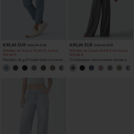
€35,95 EUR
€35,95 EUR
€40,95 EUR
€40,95 EUR
Achetez-en 2 pour 52,62 €, 4 pour
Achetez-en 2 pour 61,54 € ou 4 pour
105,24 €
123,08 €.
Pantalon de golf fuselé taille mi-haute à
Combinaison décontractée chinée à
cordon, ourlet incurvé, séchage rapide,
bretelles réglables, fronces et jambes
+2
avec poches — UPF40+
larges, avec poches — facile comme
tout