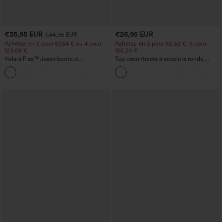
€35,95 EUR
€26,95 EUR
€44,95 EUR
Achetez-en 2 pour 61,54 € ou 4 pour
Achetez-en 3 pour 52,62 €, 6 pour
123,08 €.
105,24 €
Halara Flex™ Jeans bootcut
Top décontracté à encolure ronde,
décontractés taille haute, effet délavé,
manches chauve-souris et coupe ample
+5
avec poches