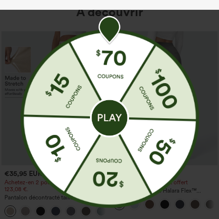
À découvrir
€35,95 EUR
€35,95 EUR
Achetez-en 2 pour 61,54 € ou 4 pour
Achetez-en 2, le 3e est offert
123,08 €.
Pantalon de travail Halara Flex™
Pantalon décontracté taille haute à
DayStretch à taille haute, avec poches et
jambe droite, effet lin, avec poches
coupe droite
+5