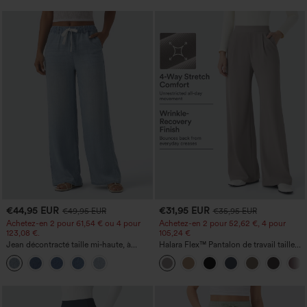
€44,95 EUR
€31,95 EUR
€49,95 EUR
€35,95 EUR
Achetez-en 2 pour 61,54 € ou 4 pour
Achetez-en 2 pour 52,62 €, 4 pour
123,08 €.
105,24 €
Jean décontracté taille mi‑haute, à
Halara Flex™ Pantalon de travail taille
cordon de serrage, avec poches
haute sculptant la silhouette, gainant la
taille, avec poches, jambe large en
micro-gaufre