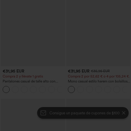
€31,95 EUR
€31,95 EUR
€35,95 EUR
Compra 2 y llévate 1 gratis
Compra 2 por 52,62 € o 4 por 105,24 €.
Pantalones casual de talle alto con
Mono casual estilo harem con bolsillos y
cordón, pernera ancha, en mezcla de
escote en U - Edición Easy Peezy
+5
lino y con bolsillos
Consigue un paquete de cupones de $100