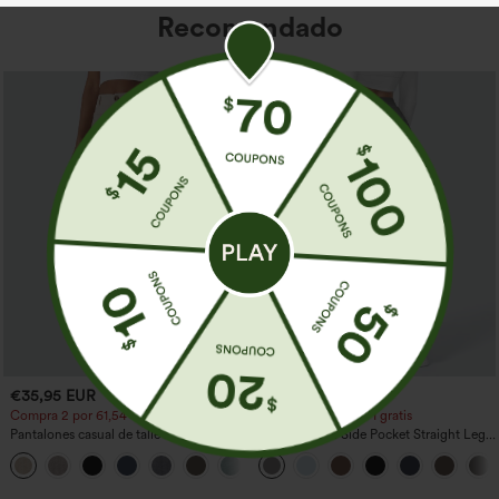
Recomendado
€35,95 EUR
€35,95 EUR
Compra 2 por 61,54 € o 4 por 123,08 €.
Compra 2 y llévate 1 gratis
Pantalones casual de talle alto y pierna
High Waisted Side Pocket Straight Leg
recta con tacto de lino y bolsillos
Work Pants
+5