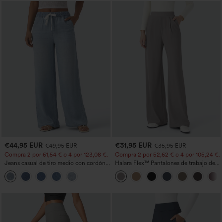
€44,95 EUR
€31,95 EUR
€49,95 EUR
€35,95 EUR
Compra 2 por 61,54 € o 4 por 123,08 €.
Compra 2 por 52,62 € o 4 por 105,24 €.
Jeans casual de tiro medio con cordón y
Halara Flex™ Pantalones de trabajo de
bolsillos
talle alto, moldeadores del cuerpo, que
estilizan la cintura, con bolsillos, de
pierna ancha en micro‑waffle