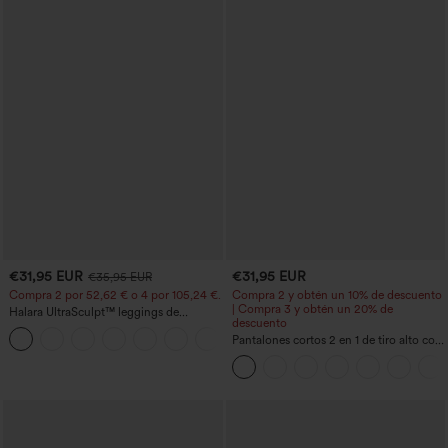
€31,95 EUR
€31,95 EUR
€35,95 EUR
Compra 2 por 52,62 € o 4 por 105,24 €.
Compra 2 y obtén un 10% de descuento
| Compra 3 y obtén un 20% de
Halara UltraSculpt™ leggings de
descuento
entrenamiento de cintura alta
+15
moldeadores, con efecto levantamiento
Pantalones cortos 2 en 1 de tiro alto con
de glúteos, control de abdomen y
bolsillo interior y trasero
bolsillos.