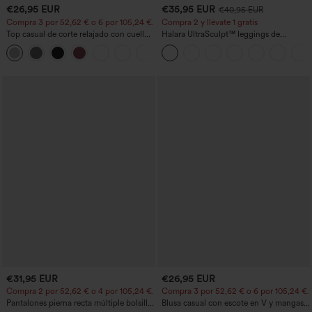
€26,95 EUR
€35,95 EUR
€40,95 EUR
Compra 3 por 52,62 € o 6 por 105,24 €.
Compra 2 y llévate 1 gratis
Top casual de corte relajado con cuello
Halara UltraSculpt™ leggings de
redondo y mangas murciélago.
entrenamiento moldeadores de talle alto
+1
con fruncido trasero que realza los
glúteos, control de abdomen y bolsillos
€31,95 EUR
€26,95 EUR
Compra 2 por 52,62 € o 4 por 105,24 €.
Compra 3 por 52,62 € o 6 por 105,24 €.
Pantalones pierna recta múltiple bolsillo
Blusa casual con escote en V y mangas