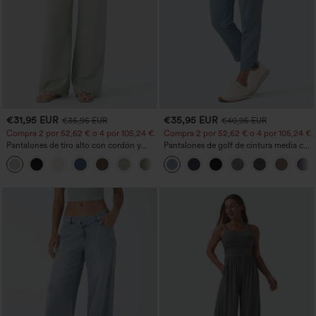
€31,95 EUR
€35,95 EUR
€35,95 EUR
€40,95 EUR
Compra 2 por 52,62 € o 4 por 105,24 €.
Compra 2 por 52,62 € o 4 por 105,24 €.
Pantalones de tiro alto con cordón y
Pantalones de golf de cintura media con
bolsillos, pernera ancha, holgados y de
cordón, dobladillo curvo, secado rápido,
+15
estilo casual con tacto de lino.
de corte cónico y con bolsillos - UPF40+