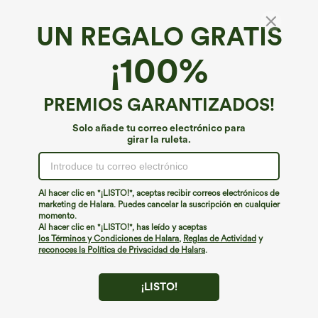
UN REGALO GRATIS
¡100%
PREMIOS GARANTIZADOS!
Solo añade tu correo electrónico para
girar la ruleta.
¡Ups!
No podemos encontrar la página que estás buscando.
Al hacer clic en "¡LISTO!", aceptas recibir correos electrónicos de
marketing de Halara. Puedes cancelar la suscripción en cualquier
momento.
Seguir comprando
Al hacer clic en "¡LISTO!", has leído y aceptas
los Términos y Condiciones de Halara
,
Reglas de Actividad
y
reconoces la Política de Privacidad de Halara
.
¡LISTO!