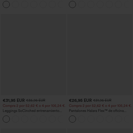
botón tiro alto
cortas abullonadas
+23
€31,95 EUR
€26,95 EUR
€35,95 EUR
€31,95 EUR
Compra 2 por 52,62 € o 4 por 105,24 €.
Compra 2 por 52,62 € o 4 por 105,24 €.
Leggings SoCinched entrenamiento
Pantalones Halara Flex™ de oficina
moldeador abdomen bolsillo lateral tiro
anchos plisados de tiro alto con bolsillos
+16
alto
en tela tipo gofre