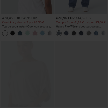
€31,95 EUR
€35,95 EUR
€35,95 EUR
€44,95 EUR
Combina y ahorra: 3 por 88,30 €
Compra 2 por 61,54 € o 4 por 123,08 €.
Top de yoga InstantCool con escote en
Halara Flex™ jeans bootcut casual
U y bajo curvado - UPF50+
lavados, de talle alto y con bolsillos