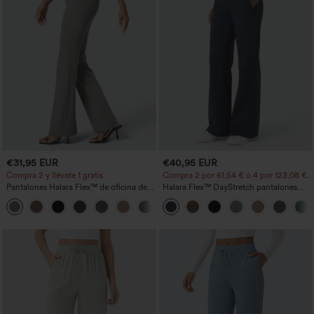
€31,95 EUR
€40,95 EUR
Compra 2 y llévate 1 gratis
Compra 2 por 61,54 € o 4 por 123,08 €.
Pantalones Halara Flex™ de oficina de
Halara Flex™ DayStretch pantalones
tiro alto ligeramente acampanados con
acampanados de trabajo de tiro medio
+13
bolsillos
con bolsillo lateral con cremallera