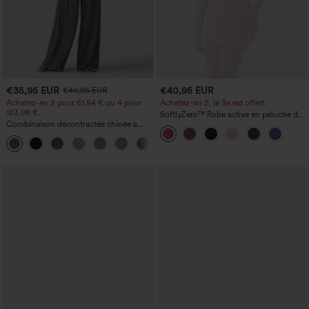
€35,95 EUR
€40,95 EUR
€40,95 EUR
Achetez-en 2 pour 61,54 € ou 4 pour
Achetez-en 2, le 3e est offert
123,08 €.
SoftlyZero™ Robe active en peluche dos
Combinaison décontractée chinée à
nu — Édition Hyper Facile
bretelles réglables, fronces et jambes
+10
larges, avec poches — facile comme
tout