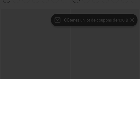
OBtenez un lot de coupons de 100 $
€35,95 EUR
€44,95 EUR
€44,95 EUR
Achetez-en 2 pour 61,54 € ou 4 pour
Mix & Match : 3 pour 88,30 € EUR
123,08 €.
Halara Flex™ jean délavé décontracté
Halara Flex™ Jeans bootcut
taille haute à poches, coupe baggy à
décontractés taille haute, effet délavé,
jambe large
+5
avec poches