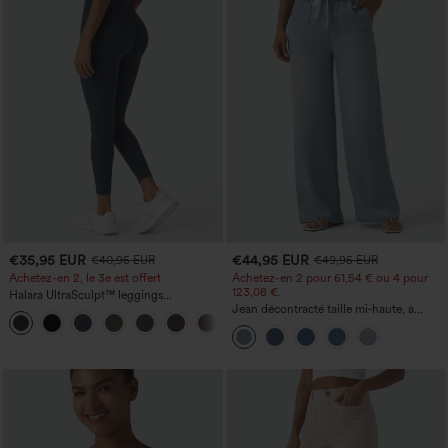
€35,95 EUR
€44,95 EUR
€40,95 EUR
€49,95 EUR
Achetez-en 2, le 3e est offert
Achetez-en 2 pour 61,54 € ou 4 pour
123,08 €.
Halara UltraSculpt™ leggings
d'entraînement taille haute — fronces
Jean décontracté taille mi‑haute, à
+11
liftantes pour le fessier, maintien gainant
cordon de serrage, avec poches
du ventre et poche