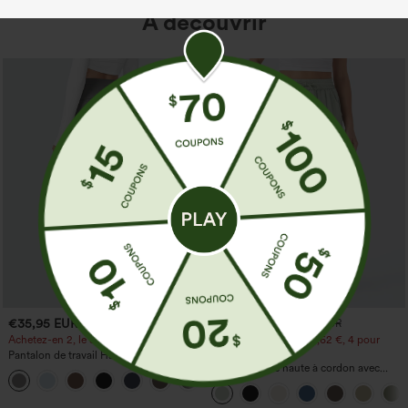
À découvrir
€35,95 EUR
€31,95 EUR
€35,95 EUR
Achetez-en 2, le 3e est offert
Achetez-en 2 pour 52,62 €, 4 pour
105,24 €
Pantalon de travail Halara Flex™
DayStretch à taille haute, avec poches et
Pantalon taille haute à cordon avec
+23
coupe droite
poches, jambe large et coupe ample,
style décontracté, effet lin