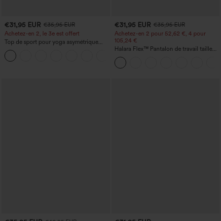
€31,95 EUR
€31,95 EUR
€35,95 EUR
€35,95 EUR
Achetez-en 2, le 3e est offert
Achetez-en 2 pour 52,62 €, 4 pour
105,24 €
Top de sport pour yoga asymétrique
(une épaule) à manches longues avec
Halara Flex™ Pantalon de travail taille
+3
ouverture pour le pouce, ourlet arrondi
haute sculptant la silhouette, gainant la
haut-bas, séchage rapide, soutien-gorge
taille, avec poches, jambe large en
intégré.
micro-gaufre