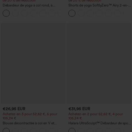
de 20 % de réduction
de 20 % de réduction
Débardeur de yoga à col rond, à
Shorts de yoga SoftlyZero™ Airy 2-en-1
fronces, effet rafraîchissant - UPF50+
InstantCool, super taille haute, 7" avec
+16
poches
€26,95 EUR
€31,95 EUR
Achetez-en 3 pour 52,62 €, 6 pour
Achetez-en 2 pour 52,62 €, 4 pour
105,24 €
105,24 €
Blouse décontractée à col en V et
Halara UltraSculpt™ Débardeur de sport
manches courtes bouffantes
à col rond et ourlet arrondi