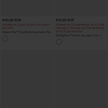
€40,95 EUR
€31,95 EUR
Achetez-en 2 pour 61,54 € ou 4 pour
Achetez-en 2 et bénéficiez de 10 % de
123,08 €.
réduction | Achetez-en 3 et bénéficiez
de 20 % de réduction
Halara Flex™ DayStretch pantalon flare
de travail, taille mi-haute, poche latérale
SoftlyZero™ Shorts de yoga 2-en-1
+12
zippée
InstantCool, super taille haute, aérés, 5''
avec poches — longueur allongée