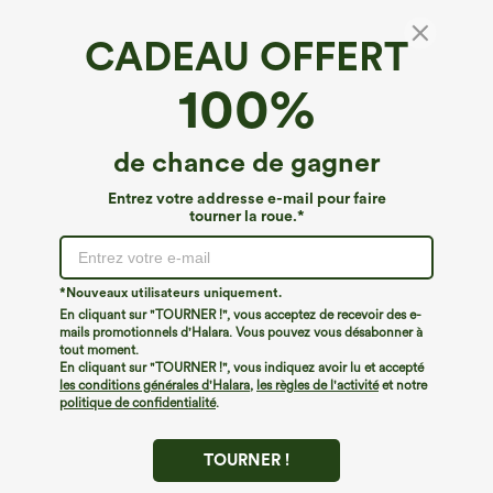
CADEAU OFFERT
100%
de chance de gagner
Entrez votre addresse e-mail pour faire
tourner la roue.*
Oops!
Nous ne semblons pas pouvoir trouver la page que
*Nouveaux utilisateurs uniquement.
vous recherchez.
En cliquant sur "TOURNER !", vous acceptez de recevoir des e-
mails promotionnels d'Halara. Vous pouvez vous désabonner à
tout moment.
Acheter plus
En cliquant sur "TOURNER !", vous indiquez avoir lu et accepté
les conditions générales d'Halara
,
les règles de l'activité
et notre
politique de confidentialité
.
TOURNER !