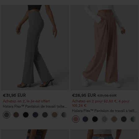
€31,95 EUR
€26,95 EUR
€31,95 EUR
Achetez-en 2, le 3e est offert
Achetez-en 2 pour 52,62 €, 4 pour
105,24 €
Halara Flex™ Pantalon de travail taille
haute avec poche latérale arrière et
Halara Flex™ Pantalon de travail à taille
+13
légère coupe évasée
haute, jambe large, avec poches, en
maille gaufrée