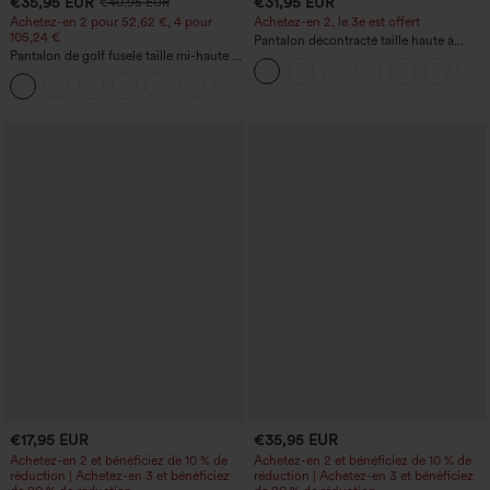
€35,95 EUR
€31,95 EUR
€40,95 EUR
Achetez-en 2 pour 52,62 €, 4 pour
Achetez-en 2, le 3e est offert
105,24 €
Pantalon décontracté taille haute à
Pantalon de golf fuselé taille mi-haute à
cordon, coupe large en mélange de lin,
cordon, ourlet incurvé, séchage rapide,
avec poches
+2
avec poches — UPF40+
€17,95 EUR
€35,95 EUR
Achetez-en 2 et bénéficiez de 10 % de
Achetez-en 2 et bénéficiez de 10 % de
réduction | Achetez-en 3 et bénéficiez
réduction | Achetez-en 3 et bénéficiez