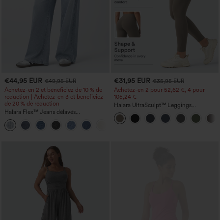
€44,95 EUR
€31,95 EUR
€49,95 EUR
€35,95 EUR
Achetez-en 2 et bénéficiez de 10 % de
Achetez-en 2 pour 52,62 €, 4 pour
réduction | Achetez-en 3 et bénéficiez
105,24 €
de 20 % de réduction
Halara UltraSculpt™ Leggings
Halara Flex™ Jeans délavés
d'entraînement sculptants taille haute,
décontractés, coupe baggy à jambe
effet ventre plat, avec poche
+5
large, taille basse asymétrique, poches
zippées