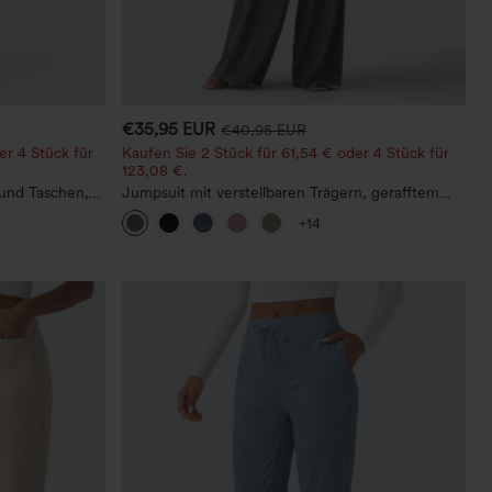
€35,95 EUR
€40,95 EUR
er 4 Stück für
Kaufen Sie 2 Stück für 61,54 € oder 4 Stück für
123,08 €.
 und Taschen,
Jumpsuit mit verstellbaren Trägern, gerafftem
Leinenoptik
Detail, weitem Bein und meliertem Stoff, lässig,
+14
mit Taschen - Easy Peezy