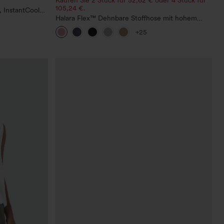
105,24 €.
 InstantCool
Halara Flex™ Dehnbare Stoffhose mit hohem
Bund, Waffelmuster, Seitentaschen und weitem
+25
Bein