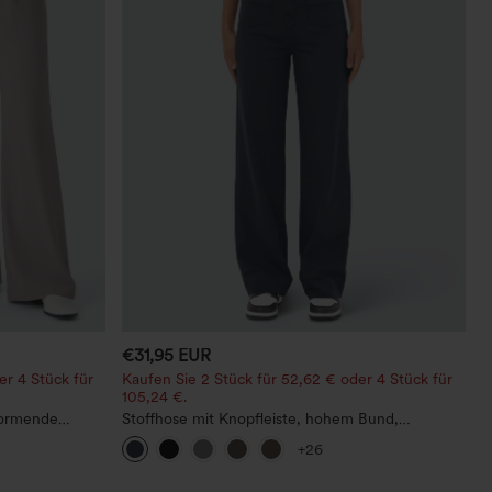
€31,95 EUR
er 4 Stück für
Kaufen Sie 2 Stück für 52,62 € oder 4 Stück für
105,24 €.
rformende
Stoffhose mit Knopfleiste, hohem Bund,
r wirken lässt,
mehreren Taschen und geradem Bein
+26
ro-