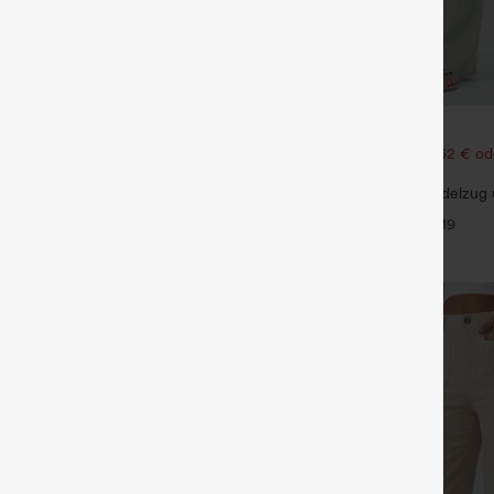
€31,95 EUR
€35,95 EUR
ück für 61,54 € oder 4 Stück für
Kaufen Sie 2 Stück für 52,62 € od
105,24 €.
ayStretch Hose mit mittlerer
Hochtaillierte Hose mit Kordelzug
licher Reißverschlusstasche und
weitem Bein, lässig und locker in 
+16
+19
nitt