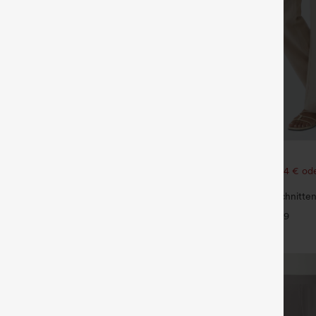
€35,95 EUR
 1 gratis
Kaufen Sie 2 Stück für 61,54 € ode
123,08 €.
ide Pocket Straight Leg Work
Hoch taillierte, gerade geschnitte
+27
Leinen-Optik-Hose mit Taschen
+9