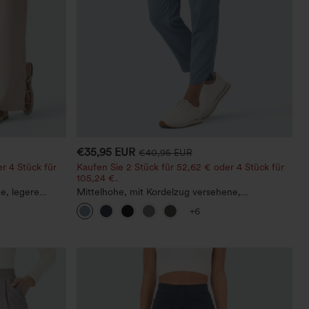
€35,95 EUR
€40,95 EUR
r 4 Stück für
Kaufen Sie 2 Stück für 52,62 € oder 4 Stück für
105,24 €.
ne, legere
Mittelhohe, mit Kordelzug versehene,
schnelltrocknende Golfhose mit schmal
+6
zulaufendem Schnitt, abgerundetem Saum und
Taschen – UPF 40+