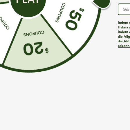
Indem d
Halara 
Indem d
die Al
die Akt
erkenne
€31,95 EUR
€40,95 EUR
€35,95 EUR
Kaufe 2, erhalte 1 gratis
Kaufe 2, erhalte