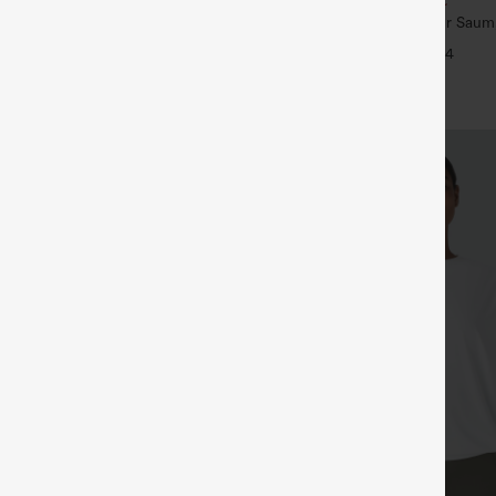
kenfreies 2-in-1-Flare-
U-Ausschnitt, abgerundeter Saum,
 – Wannabe – Easy Peezy
Yoga-Trägertop – UPF50+
+33
+4