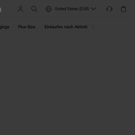
United States
(
EUR
)
gings
Plus-Size
Einkaufen nach Aktivität
Nach Trend shopp