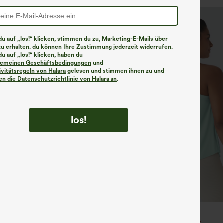
u auf „los!“ klicken, stimmen du zu, Marketing-E-Mails über
zu erhalten. du können Ihre Zustimmung jederzeit widerrufen.
u auf „los!“ klicken, haben du
lgemeinen Geschäftsbedingungen
und
ivitätsregeln von Halara
gelesen und stimmen ihnen zu und
n die Datenschutzrichtlinie von Halara an
.
los!
€31,95 EUR
€35,95 EUR
 1 gratis
Mix & Match: 3 für 88,30 €