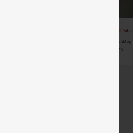
€17,95 EUR
ftige, hoch geschnittene, geraffte
Beim Kauf von 2 Stück 10 % Rabat
ashorts 3'' mit Taschen
von 3 Stück 20 % Rabatt
+15
Rundhals, gerafftes Yoga-Tanktop 
Touch-Effekt – UPF50+
+20