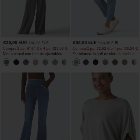
€35,95 EUR
€35,95 EUR
€40,95 EUR
€40,95 EUR
Compra 2 por 61,54 € o 4 por 123,08 €.
Compra 2 por 52,62 € o 4 por 105,24 €.
Mono casual con tirantes ajustables,
Pantalones de golf de cintura media con
fruncidos, pierna ancha, tejido jaspeado
cordón, dobladillo curvo, secado rápido,
+10
y bolsillos - Easy Peezy
de corte cónico y con bolsillos - UPF40+