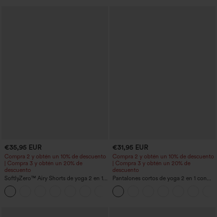
€35,95 EUR
€31,95 EUR
Compra 2 y obtén un 10% de descuento
Compra 2 y obtén un 10% de descuento
| Compra 3 y obtén un 20% de
| Compra 3 y obtén un 20% de
descuento
descuento
SoftlyZero™ Airy Shorts de yoga 2 en 1
Pantalones cortos de yoga 2 en 1 con
InstantCool de talle súper alto, 7" con
bolsillo trasero de talle muy alto y
+23
bolsillos
bolsillo lateral oculto de 5&#39;&#39;
de longitud más larga