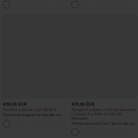
moldeador abdomen bolsillo lateral tiro
anchos plisados de tiro alto con bolsillos
+16
alto
en tela tipo gofre
€35,95 EUR
€31,95 EUR
Combina y ahorra: 3 por 88,30 €
Compra 2 y obtén un 10% de descuento
| Compra 3 y obtén un 20% de
Pantalones cropped de talle alto con
descuento
bolsillos con cremallera y efecto lino
+7
Pantalones cortos 2 en 1 de tiro alto con
bolsillo interior y trasero