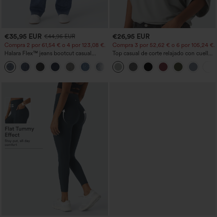
€35,95 EUR
€26,95 EUR
€44,95 EUR
Compra 2 por 61,54 € o 4 por 123,08 €.
Compra 3 por 52,62 € o 6 por 105,24 €.
Halara Flex™ jeans bootcut casual
Top casual de corte relajado con cuello
lavados, de talle alto y con bolsillos
redondo y mangas murciélago.
+5