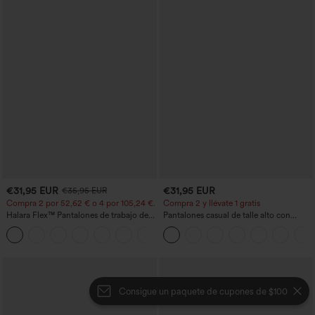
€31,95 EUR
€31,95 EUR
€35,95 EUR
Compra 2 por 52,62 € o 4 por 105,24 €.
Compra 2 y llévate 1 gratis
Halara Flex™ Pantalones de trabajo de
Pantalones casual de talle alto con
talle alto, moldeadores del cuerpo, que
cordón, pernera ancha, en mezcla de
+10
estilizan la cintura, con bolsillos, de
lino y con bolsillos
pierna ancha en micro‑waffle
Consigue un paquete de cupones de $100