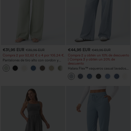
€31,95 EUR
€44,95 EUR
€35,95 EUR
€49,95 EUR
Compra 2 por 52,62 € o 4 por 105,24 €.
Compra 2 y obtén un 10% de descuento
| Compra 3 y obtén un 20% de
Pantalones de tiro alto con cordón y
descuento
bolsillos, pernera ancha, holgados y de
+15
estilo casual con tacto de lino.
Halara Flex™ vaqueros casual lavados
asimétricos de tiro bajo con bolsillos
con cremallera, corte baggy y pierna
ancha