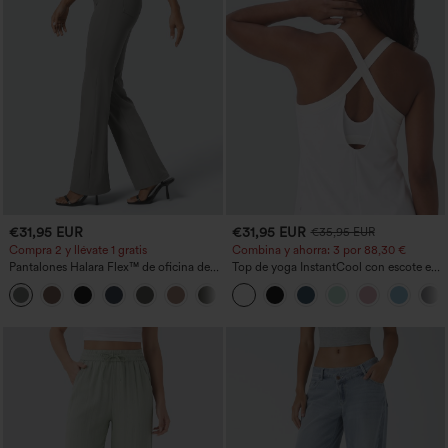
€31,95 EUR
€31,95 EUR
€35,95 EUR
Compra 2 y llévate 1 gratis
Combina y ahorra: 3 por 88,30 €
Pantalones Halara Flex™ de oficina de
Top de yoga InstantCool con escote en
tiro alto ligeramente acampanados con
U y bajo curvado - UPF50+
+13
bolsillos