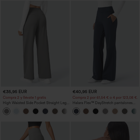
€35,95 EUR
€40,95 EUR
Compra 2 y llévate 1 gratis
Compra 2 por 61,54 € o 4 por 123,08 €.
High Waisted Side Pocket Straight Leg
Halara Flex™ DayStretch pantalones
Work Pants
acampanados de trabajo de tiro medio
+23
con bolsillo lateral con cremallera