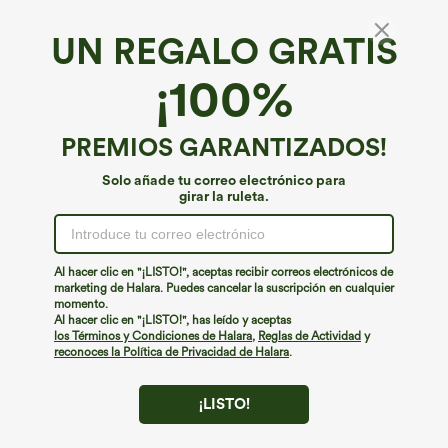
UN REGALO GRATIS
¡100%
PREMIOS GARANTIZADOS!
Solo añade tu correo electrónico para
girar la ruleta.
¡Ups!
No podemos encontrar la página que estás buscando.
Al hacer clic en "¡LISTO!", aceptas recibir correos electrónicos de
marketing de Halara. Puedes cancelar la suscripción en cualquier
momento.
Seguir comprando
Al hacer clic en "¡LISTO!", has leído y aceptas
los Términos y Condiciones de Halara
,
Reglas de Actividad
y
reconoces la Política de Privacidad de Halara
.
¡LISTO!