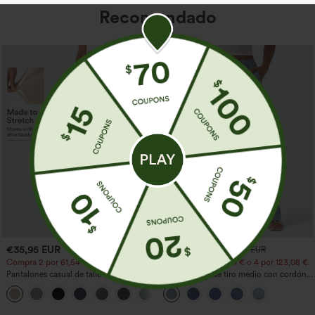
Recomendado
€35,95 EUR
€44,95 EUR
€49,95 EUR
Compra 2 por 61,54 € o 4 por 123,08 €.
Compra 2 por 61,54 € o 4 por 123,08 €.
Pantalones casual de talle alto y pierna
Jeans casual de tiro medio con cordón y
recta con tacto de lino y bolsillos
bolsillos
+5