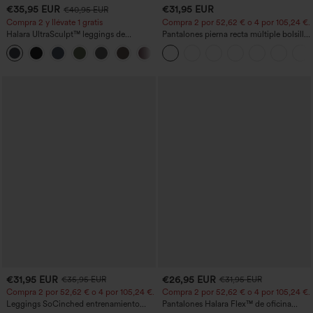
€35,95 EUR
€31,95 EUR
€40,95 EUR
Compra 2 y llévate 1 gratis
Compra 2 por 52,62 € o 4 por 105,24 €.
Halara UltraSculpt™ leggings de
Pantalones pierna recta múltiple bolsillo
entrenamiento moldeadores de talle alto
botón tiro alto
+11
con fruncido trasero que realza los
glúteos, control de abdomen y bolsillos
€31,95 EUR
€26,95 EUR
€35,95 EUR
€31,95 EUR
Compra 2 por 52,62 € o 4 por 105,24 €.
Compra 2 por 52,62 € o 4 por 105,24 €.
Leggings SoCinched entrenamiento
Pantalones Halara Flex™ de oficina