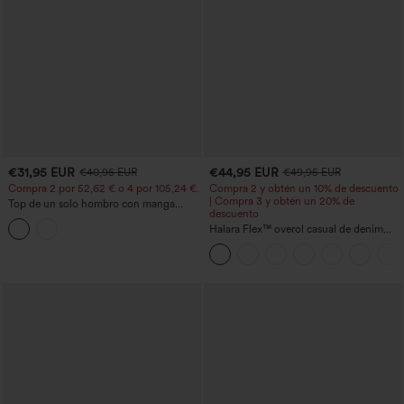
€31,95 EUR
€44,95 EUR
€40,95 EUR
€49,95 EUR
Compra 2 por 52,62 € o 4 por 105,24 €.
Compra 2 y obtén un 10% de descuento
| Compra 3 y obtén un 20% de
Top de un solo hombro con manga
descuento
corta, dobladillo curvo high‑low,
sujetador integrado y estampado de
Halara Flex™ overol casual de denim
lunares, estilo casual
lavado con escote en V y bolsillos