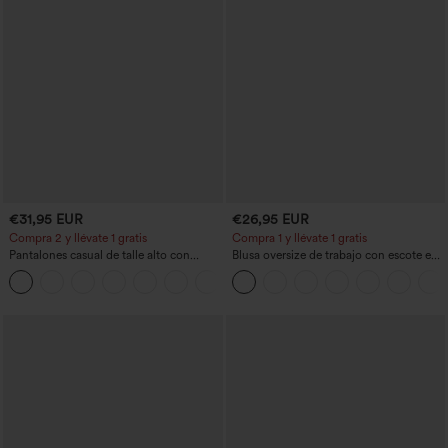
€31,95 EUR
€26,95 EUR
Compra 2 y llévate 1 gratis
Compra 1 y llévate 1 gratis
Pantalones casual de talle alto con
Blusa oversize de trabajo con escote en
cordón, pernera ancha, en mezcla de
V y manga corta, resistente a las arrugas
+5
lino y con bolsillos