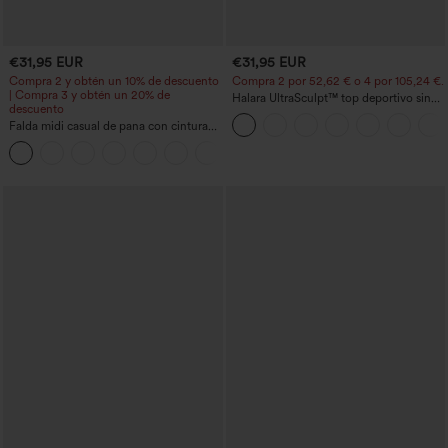
€31,95 EUR
€31,95 EUR
Compra 2 y obtén un 10% de descuento
Compra 2 por 52,62 € o 4 por 105,24 €.
| Compra 3 y obtén un 20% de
Halara UltraSculpt™ top deportivo sin
descuento
mangas con escote redondo y bajo
Falda midi casual de pana con cintura
curvo
media y bolsillo lateral frontal con
+1
solapa