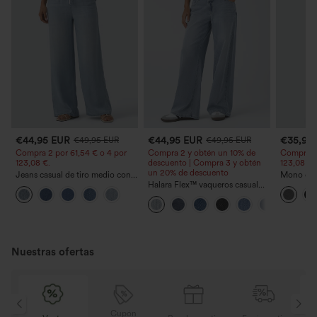
€44,95 EUR
€44,95 EUR
€35,95
€49,95 EUR
€49,95 EUR
Compra 2 por 61,54 € o 4 por
Compra 2 y obtén un 10% de
Compra 2 
123,08 €.
descuento | Compra 3 y obtén
123,08 €.
un 20% de descuento
Jeans casual de tiro medio con
Mono casu
cordón y bolsillos
Halara Flex™ vaqueros casual
ajustables
lavados asimétricos de tiro bajo
ancha, tej
con bolsillos con cremallera,
- Easy Pe
corte baggy y pierna ancha
Nuestras ofertas
Cupón