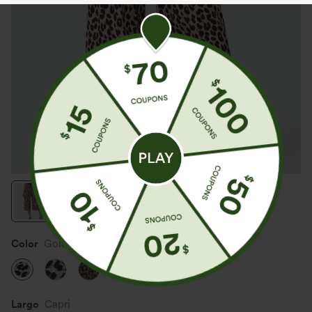
Color
Gold Leopard Print
Rebajas
Largo
Capri