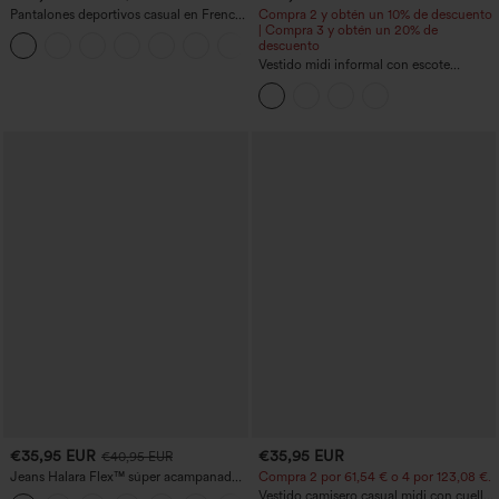
Pantalones deportivos casual en French
Compra 2 y obtén un 10% de descuento
terry con estampado denim, tiro medio,
| Compra 3 y obtén un 20% de
estilo jeans y bolsillos
descuento
Vestido midi informal con escote
redondo, sujetador integrado, sin
mangas y bajo con volantes
€35,95 EUR
€35,95 EUR
€40,95 EUR
Jeans Halara Flex™ súper acampanado
Compra 2 por 61,54 € o 4 por 123,08 €.
elástico lavado bolsillo cruzado tiro alto
Vestido camisero casual midi con cuello,