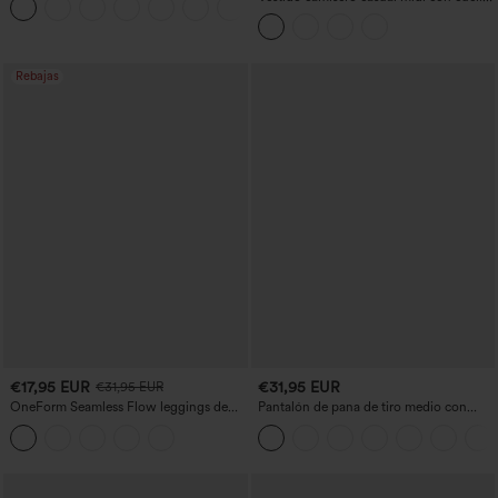
+1
mangas casquillo, cinturón, dobladillo
curvo con abertura y bolsillos
Rebajas
€17,95 EUR
€31,95 EUR
€31,95 EUR
OneForm Seamless Flow leggings de
Pantalón de pana de tiro medio con
yoga de talle alto con control abdominal
cremallera
y realce de glúteos