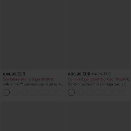
€44,95 EUR
€35,95 EUR
€40,95 EUR
Combina y ahorra: 3 por 88,30 €
Compra 2 por 52,62 € o 4 por 105,24 €.
Halara Flex™ vaqueros casual de talle
Pantalones de golf de cintura media con
alto con bolsillos, estilo baggy de pierna
cordón, dobladillo curvo, secado rápido,
+2
ancha, efecto lavado
de corte cónico y con bolsillos - UPF40+