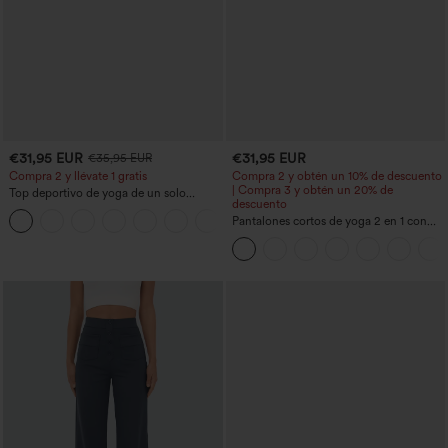
€31,95 EUR
€31,95 EUR
€35,95 EUR
Compra 2 y llévate 1 gratis
Compra 2 y obtén un 10% de descuento
| Compra 3 y obtén un 20% de
Top deportivo de yoga de un solo
descuento
hombro, manga larga con agujero para
+3
el pulgar, dobladillo curvo estilo high-
Pantalones cortos de yoga 2 en 1 con
low (frente más corto, espalda más
bolsillo trasero de talle muy alto y
larga), de secado rápido, con sujetador
bolsillo lateral oculto de 5&#39;&#39;
incorporado
de longitud más larga