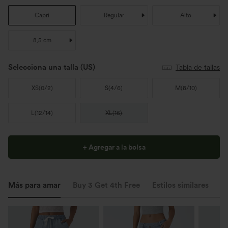
Capri
Regular
Alto
8,5 cm
Selecciona una talla
(US)
Tabla de tallas
XS
(
0/2
)
S
(
4/6
)
M
(
8/10
)
L
(
12/14
)
XL
(
16
)
+ Agregar a la bolsa
Más para amar
Buy 3 Get 4th Free
Estilos similares