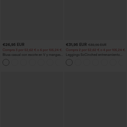
€26,95 EUR
€31,95 EUR
€35,95 EUR
Compra 3 por 52,62 € o 6 por 105,24 €.
Compra 2 por 52,62 € o 4 por 105,24 €.
Blusa casual con escote en V y mangas
Leggings SoCinched entrenamiento
cortas abullonadas
moldeador abdomen bolsillo lateral tiro
alto