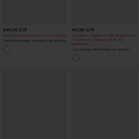
€40,95 EUR
€17,95 EUR
Compra 2 por 61,54 € o 4 por 123,08 €.
Compra 2 y obtén un 10% de descuento
| Compra 3 y obtén un 20% de
Pantalones cargo ajustados de tiro alto
descuento
con múltiples bolsillos y cremallera con
+10
botones
Top de yoga de tirantes con escote
redondo, fruncido y tacto fresco -
UPF50+