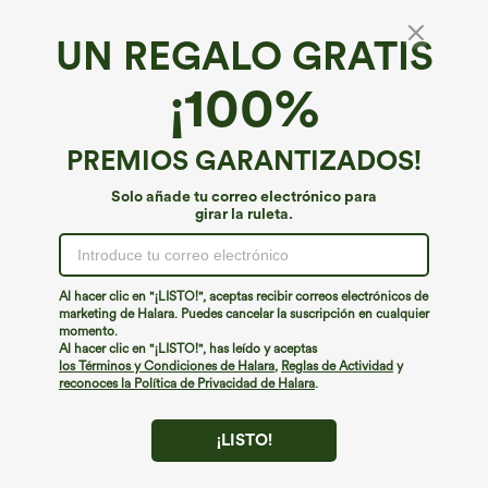
UN REGALO GRATIS
Pantalones capri casual de talle alto con
¡100%
cordón, estampado de leopardo, pierna
ancha y bolsillos.
4.7
(
62
)
PREMIOS GARANTIZADOS!
€31,95 EUR
Buy 3 Get 4th Free
Solo añade tu correo electrónico para
girar la ruleta.
Al hacer clic en "¡LISTO!", aceptas recibir correos electrónicos de
marketing de Halara. Puedes cancelar la suscripción en cualquier
momento.
Al hacer clic en "¡LISTO!", has leído y aceptas
los Términos y Condiciones de Halara
,
Reglas de Actividad
y
reconoces la Política de Privacidad de Halara
.
¡LISTO!