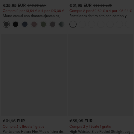
€35,95 EUR
€31,95 EUR
€40,95 EUR
€35,95 EUR
Compra 2 por 61,54 € o 4 por 123,08 €.
Compra 2 por 52,62 € o 4 por 105,24 €.
Mono casual con tirantes ajustables,
Pantalones de tiro alto con cordón y
fruncidos, pierna ancha, tejido jaspeado
bolsillos, pernera ancha, holgados y de
+10
y bolsillos - Easy Peezy
estilo casual con tacto de lino.
€31,95 EUR
€35,95 EUR
Compra 2 y llévate 1 gratis
Compra 2 y llévate 1 gratis
Pantalones Halara Flex™ de oficina de
High Waisted Side Pocket Straight Leg