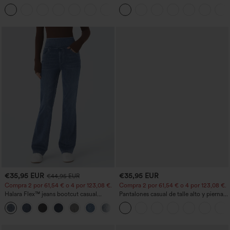
tiro alto ligeramente acampanados con
Work Pants
+13
bolsillos
€35,95 EUR
€35,95 EUR
€44,95 EUR
Compra 2 por 61,54 € o 4 por 123,08 €.
Compra 2 por 61,54 € o 4 por 123,08 €.
Halara Flex™ jeans bootcut casual
Pantalones casual de talle alto y pierna
lavados, de talle alto y con bolsillos
recta con tacto de lino y bolsillos
+5