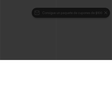
Consigue un paquete de cupones de $100
€31,95 EUR
€35,95 EUR
€35,95 EUR
€40,95 EUR
Compra 2 y obtén un 10% de descuento
Combina y ahorra: 3 por 88,30 €
| Compra 3 y obtén un 20% de
Joggers de baile de talle alto con
descuento
cordón, fruncidos, corte cónico, secado
Falda midi casual de cintura alta con
rápido, tacto fresco y bolsillos - UPF40+
control abdominal, fruncida, bajo curvo,
2 en 1 en forro polar y PU