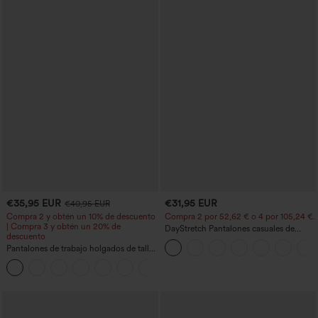
€35,95 EUR
€31,95 EUR
€40,95 EUR
Compra 2 y obtén un 10% de descuento
Compra 2 por 52,62 € o 4 por 105,24 €.
| Compra 3 y obtén un 20% de
DayStretch Pantalones casuales de
descuento
cintura alta con pernera tipo barril y
Pantalones de trabajo holgados de talle
bolsillos
medio con bolsillos y pernera estilo
+3
barril