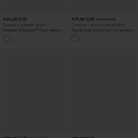
€40,95 EUR
€31,95 EUR
€35,95 EUR
Compra 2 y llévate 1 gratis
Combina y ahorra: 3 por 88,30 €
Everyday Softlyzero™ Plush Vestido
Top de yoga InstantCool con escote en
deportivo sin espalda 2 en 1
U y bajo curvado - UPF50+
+29
acampanado -Wannabe -Easy Peezy