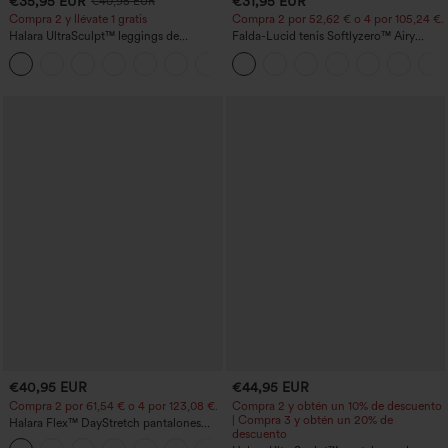
€35,95 EUR
€31,95 EUR
€40,95 EUR
Compra 2 y llévate 1 gratis
Compra 2 por 52,62 € o 4 por 105,24 €.
Halara UltraSculpt™ leggings de
Falda-Lucid tenis Softlyzero™ Airy
entrenamiento moldeadores de talle alto
cruzado tacto fresco bolsillo lateral 2 en
+12
con fruncido trasero que realza los
1 -UPF50+
glúteos, control de abdomen y bolsillos
€40,95 EUR
€44,95 EUR
Compra 2 por 61,54 € o 4 por 123,08 €.
Compra 2 y obtén un 10% de descuento
| Compra 3 y obtén un 20% de
Halara Flex™ DayStretch pantalones
descuento
acampanados de trabajo de tiro medio