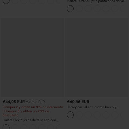
+12
con bolsillo lateral con cremallera
Halara UltraSculpt™ pantalones de yoga
holgados de talle alto con control
abdominal, rayas color block y bolsillos
€44,95 EUR
€40,95 EUR
€49,95 EUR
Compra 2 y obtén un 10% de descuento
Jersey casual con escote barco y
| Compra 3 y obtén un 20% de
mangas murciélago
descuento
Halara Flex™ jeans de talle alto con
bolsillos, dobladillo enrollado, pierna
+1
ancha y efecto lavado, estilo casual