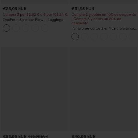
€26,95 EUR
€31,95 EUR
Compra 3 por 52,62 € o 6 por 105,24 €.
Compra 2 y obtén un 10% de descuento
| Compra 3 y obtén un 20% de
OneForm Seamless Flow – Leggings de
descuento
yoga sin costuras, tiro medio, control de
abdomen y realce de glúteos
Pantalones cortos 2 en 1 de tiro alto con
bolsillo interior y trasero
€53,95 EUR
€40,95 EUR
€62,95 EUR