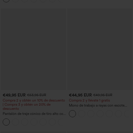
€49,95 EUR
€44,95 EUR
€53,95 EUR
€49,95 EUR
Compra 2 y obtén un 10% de descuento
Compra 2 y llévate 1 gratis
| Compra 3 y obtén un 20% de
Mono de trabajo a rayas con escote
descuento
barco, sin mangas, lazo lateral, tacto
Pantalón de traje cónico de tiro alto con
Cool Touch y bolsillos - Edición Easy
bolsillos
Peezy
+8