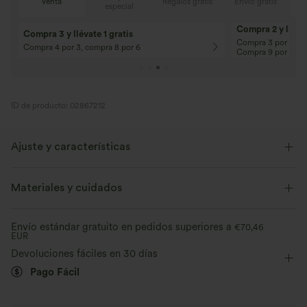
is
Venta
Regalos gratis
Envío gratis
especial
Compra 2 y llévat
Compra 3 y llévate 1 gratis
Compra 3 por 2, Co
Compra 4 por 3, compra 8 por 6
Compra 9 por 6
ID de producto: 02867212
Ajuste y características
Cintura plana
Con bolsillos
Fácil de poner
Materiales y cuidados
Cordón ajustable
Casual
Estampado animal print
Envío estándar gratuito en pedidos superiores a
€70,46
EUR
Capri
Tiro alto
Baggy
Devoluciones fáciles en 30 días
Pago Fácil