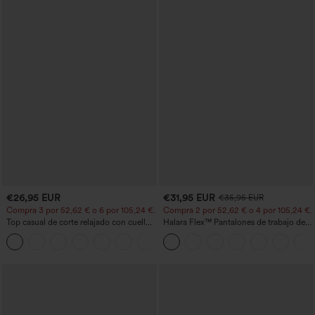
€26,95 EUR
€31,95 EUR
€35,95 EUR
Compra 3 por 52,62 € o 6 por 105,24 €.
Compra 2 por 52,62 € o 4 por 105,24 €.
Top casual de corte relajado con cuello
Halara Flex™ Pantalones de trabajo de
redondo y mangas murciélago.
talle alto, moldeadores del cuerpo, que
+1
estilizan la cintura, con bolsillos, de
pierna ancha en micro‑waffle