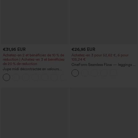
€31,95 EUR
€26,95 EUR
Achetez-en 2 et bénéficiez de 10 % de
Achetez-en 3 pour 52,62 €, 6 pour
réduction | Achetez-en 3 et bénéficiez
105,24 €
de 20 % de réduction
OneForm Seamless Flow — leggings de
Jupe midi décontractée en velours
yoga sans coutures, taille mi-haute, effet
côtelé, taille mi-haute, poches avant
gainant pour le ventre et liftant pour les
+1
latérales à rabat
fesses