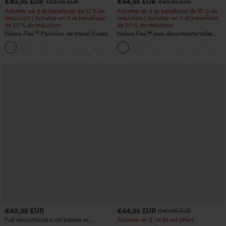
€49,95 EUR
€44,95 EUR
€53,95 EUR
€49,95 EUR
Achetez-en 2 et bénéficiez de 10 % de
Achetez-en 2 et bénéficiez de 10 % de
réduction | Achetez-en 3 et bénéficiez
réduction | Achetez-en 3 et bénéficiez
de 20 % de réduction
de 20 % de réduction
Halara Flex™ Pantalon de travail fuselé,
Halara Flex™ jean décontracté taille
uni, taille haute, avec poches
haute, large, avec poches, ourlet
+8
retroussé et effet délavé
€40,95 EUR
€44,95 EUR
€49,95 EUR
Pull décontracté à col bateau et
Achetez-en 2, le 3e est offert