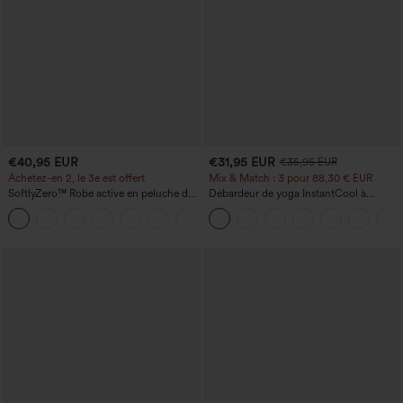
€40,95 EUR
€31,95 EUR
€35,95 EUR
Achetez-en 2, le 3e est offert
Mix & Match : 3 pour 88,30 € EUR
SoftlyZero™ Robe active en peluche dos
Débardeur de yoga InstantCool à
nu — Édition Hyper Facile
encolure en U et ourlet arrondi –
+29
UPF50+