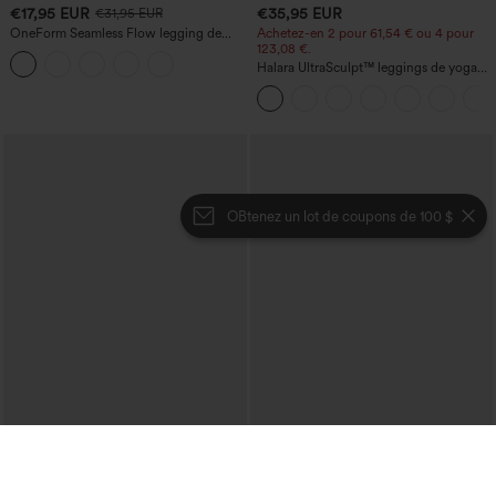
€17,95 EUR
€35,95 EUR
€31,95 EUR
OneForm Seamless Flow legging de
Achetez-en 2 pour 61,54 € ou 4 pour
yoga taille haute, gainant pour le ventre
123,08 €.
et effet rehausseur de fesses
Halara UltraSculpt™ leggings de yoga
taille haute, gainants avec contrôle du
ventre, coupe bootcut, à poches
OBtenez un lot de coupons de 100 $
€35,95 EUR
€31,95 EUR
€40,95 EUR
Mix & Match : 3 pour 88,30 € EUR
Pantalon décontracté en velours côtelé,
taille mi-haute, poche zippée
Joggers de danse taille haute à cordon,