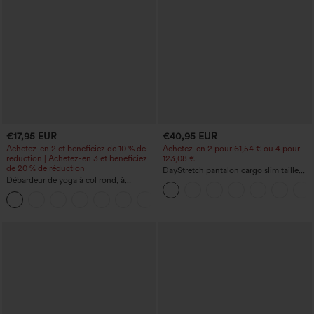
€17,95 EUR
€40,95 EUR
Achetez-en 2 et bénéficiez de 10 % de
Achetez-en 2 pour 61,54 € ou 4 pour
réduction | Achetez-en 3 et bénéficiez
123,08 €.
de 20 % de réduction
DayStretch pantalon cargo slim taille
Débardeur de yoga à col rond, à
haute, poches zippées, uni
fronces, effet rafraîchissant - UPF50+
+16