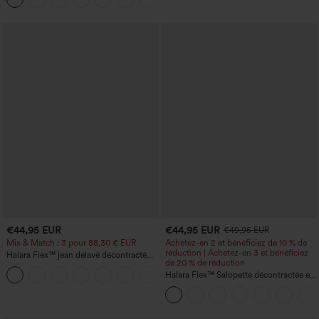
€44,95 EUR
€44,95 EUR
€49,95 EUR
Mix & Match : 3 pour 88,30 € EUR
Achetez-en 2 et bénéficiez de 10 % de
réduction | Achetez-en 3 et bénéficiez
Halara Flex™ jean délavé décontracté
de 20 % de réduction
taille haute à poches, coupe baggy à
+2
jambe large
Halara Flex™ Salopette décontractée en
denim lavé à encolure en V avec poche