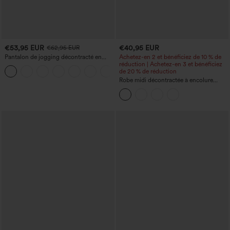
€53,95 EUR
€40,95 EUR
€62,95 EUR
Pantalon de jogging décontracté en
Achetez-en 2 et bénéficiez de 10 % de
French terry à imprimé denim, taille mi-
réduction | Achetez-en 3 et bénéficiez
haute, style jean, avec poches
de 20 % de réduction
Robe midi décontractée à encolure
ronde, sans manches, avec soutien-
gorge intégré et ourlet à volants