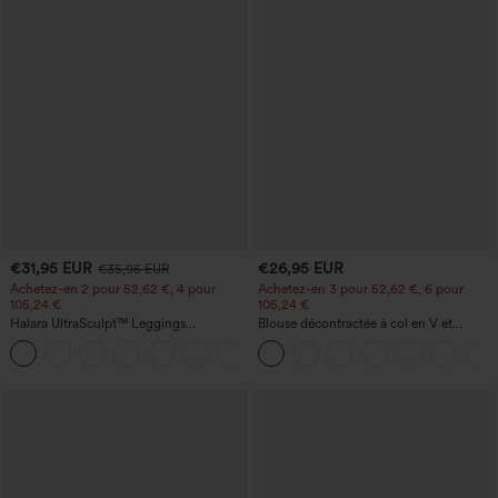
€31,95 EUR
€26,95 EUR
€35,95 EUR
Achetez-en 2 pour 52,62 €, 4 pour
Achetez-en 3 pour 52,62 €, 6 pour
105,24 €
105,24 €
Halara UltraSculpt™ Leggings
Blouse décontractée à col en V et
d'entraînement sculptants taille haute,
manches courtes bouffantes
+16
effet ventre plat, avec poche