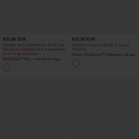
€31,95 EUR
€31,95 EUR
Achetez-en 2 et bénéficiez de 10 % de
Achetez-en 2 pour 52,62 €, 4 pour
réduction | Achetez-en 3 et bénéficiez
105,24 €
de 20 % de réduction
Halara UltraSculpt™ Débardeur de sport
SoftlyZero™ Airy — shorts de yoga
à col rond et ourlet arrondi
super taille haute 2-en-1 InstantCool
+25
avec poches