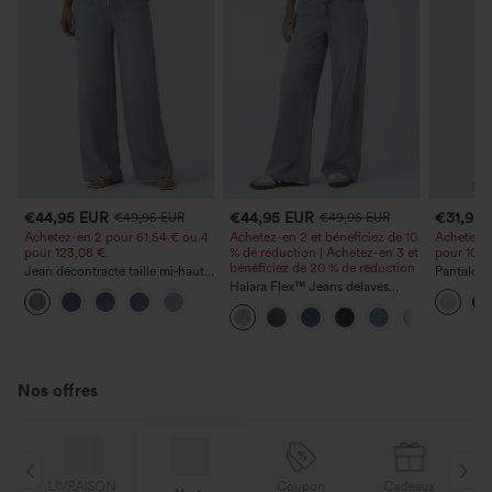
€44,95 EUR
€44,95 EUR
€31,95
€49,95 EUR
€49,95 EUR
Achetez-en 2 pour 61,54 € ou 4
Achetez-en 2 et bénéficiez de 10
Achetez-e
pour 123,08 €.
% de réduction | Achetez-en 3 et
pour 105,
bénéficiez de 20 % de réduction
Jean décontracté taille mi‑haute,
Pantalon 
à cordon de serrage, avec
Halara Flex™ Jeans délavés
avec poch
poches
décontractés, coupe baggy à
coupe amp
jambe large, taille basse
effet lin
asymétrique, poches zippées
Nos offres
N
Coupon
Cadeaux
LIVRAISON