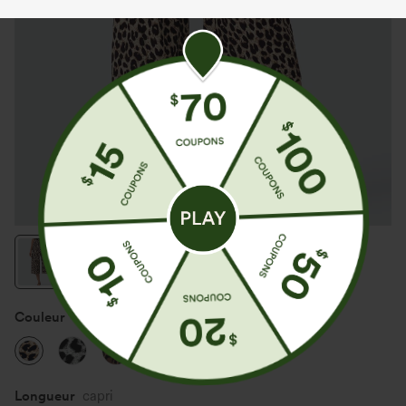
Couleur
Gold Leopard Print
Promo
Longueur
capri