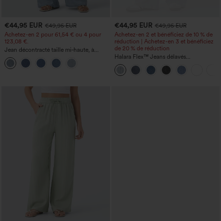
€44,95 EUR
€44,95 EUR
€49,95 EUR
€49,95 EUR
Achetez-en 2 pour 61,54 € ou 4 pour
Achetez-en 2 et bénéficiez de 10 % de
123,08 €.
réduction | Achetez-en 3 et bénéficiez
de 20 % de réduction
Jean décontracté taille mi‑haute, à
cordon de serrage, avec poches
Halara Flex™ Jeans délavés
décontractés, coupe baggy à jambe
large, taille basse asymétrique, poches
zippées