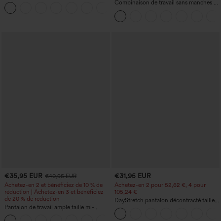
manches chauve-souris
Combinaison de travail sans manches à
+1
encolure bateau, côtés noués, toucher
frais, rayée, avec poches — Édition Easy
Peezy
€35,95 EUR
€31,95 EUR
€40,95 EUR
Achetez-en 2 et bénéficiez de 10 % de
Achetez-en 2 pour 52,62 €, 4 pour
réduction | Achetez-en 3 et bénéficiez
105,24 €
de 20 % de réduction
DayStretch pantalon décontracté taille
Pantalon de travail ample taille mi-
haute à jambe en forme de tonneau
haute, coupe « barrel » (jambe en forme
avec poches
+3
de tonneau) avec poches