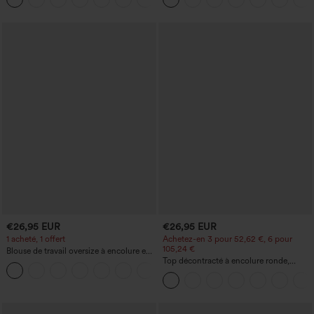
€26,95 EUR
€26,95 EUR
1 acheté, 1 offert
Achetez-en 3 pour 52,62 €, 6 pour
105,24 €
Blouse de travail oversize à encolure en
V, manches courtes, en tissu
Top décontracté à encolure ronde,
+1
anti‑froissage
manches chauve-souris et coupe ample