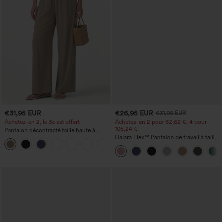
€31,95 EUR
€26,95 EUR
€31,95 EUR
Achetez-en 2, le 3e est offert
Achetez-en 2 pour 52,62 €, 4 pour
105,24 €
Pantalon décontracté taille haute à
cordon, coupe large en mélange de lin,
Halara Flex™ Pantalon de travail à taille
+5
avec poches
haute, jambe large, avec poches, en
maille gaufrée