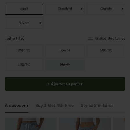
capri
Standard
Grande
8,5 cm
Taille
(US)
Guide des tailles
XS
(
0/2
)
S
(
4/6
)
M
(
8/10
)
L
(
12/14
)
XL
(
16
)
+ Ajouter au panier
À découvrir
Buy 3 Get 4th Free
Styles Similaires