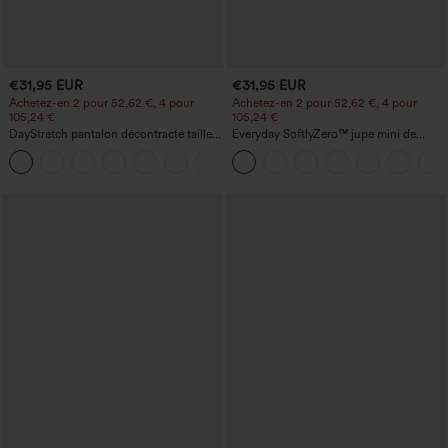
€31,95 EUR
€31,95 EUR
Achetez-en 2 pour 52,62 €, 4 pour
Achetez-en 2 pour 52,62 €, 4 pour
105,24 €
105,24 €
DayStretch pantalon décontracté taille
Everyday SoftlyZero™ jupe mini de
haute avec poches et coupe droite
tennis aérée à pans croisés 2-en-1 avec
+23
poche latérale et toucher frais - Lucid-
UPF50+