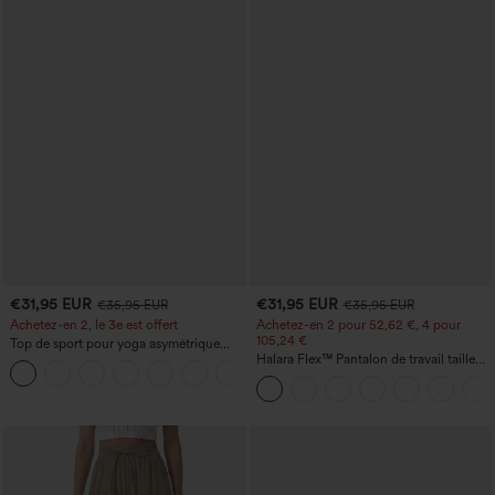
€31,95 EUR
€31,95 EUR
€35,95 EUR
€35,95 EUR
Achetez-en 2, le 3e est offert
Achetez-en 2 pour 52,62 €, 4 pour
105,24 €
Top de sport pour yoga asymétrique
(une épaule) à manches longues avec
Halara Flex™ Pantalon de travail taille
+3
ouverture pour le pouce, ourlet arrondi
haute sculptant la silhouette, gainant la
haut-bas, séchage rapide, soutien-gorge
taille, avec poches, jambe large en
intégré.
micro-gaufre