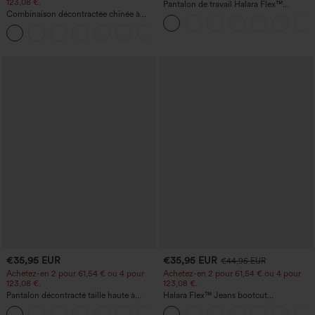
123,08 €.
Pantalon de travail Halara Flex™
Combinaison décontractée chinée à
DayStretch à taille haute, avec poches et
bretelles réglables, fronces et jambes
coupe droite
+10
larges, avec poches — facile comme
tout
€35,95 EUR
€35,95 EUR
€44,95 EUR
Achetez-en 2 pour 61,54 € ou 4 pour
Achetez-en 2 pour 61,54 € ou 4 pour
123,08 €.
123,08 €.
Pantalon décontracté taille haute à
Halara Flex™ Jeans bootcut
jambe droite, effet lin, avec poches
décontractés taille haute, effet délavé,
+5
avec poches