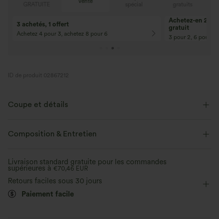
Vente
E
spécial
gratuits
GRATUITE
Achetez-en 2, ob
3 achetés, 1 offert
gratuit
Achetez 4 pour 3, achetez 8 pour 6
3 pour 2, 6 pour 4,
ID de produit 02867212
Coupe et détails
Taille plate
Poches latérales
Enfilable
Composition & Entretien
Cordon de serrage
Décontracté
Imprimé léopard
Livraison standard gratuite pour les commandes
supérieures à
Longueur corsaire
€70,46 EUR
Taille haute
Baggy
Retours faciles sous 30 jours
Coupe classique
Paiement facile