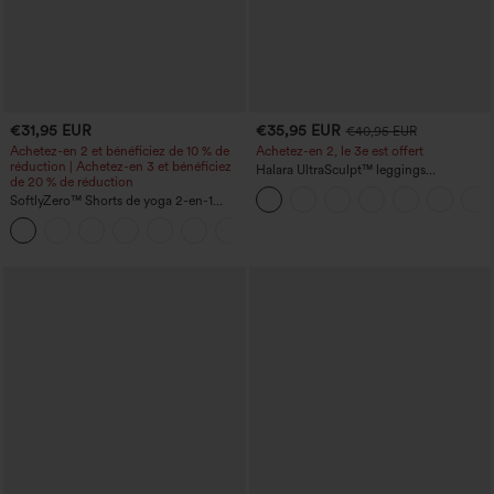
€31,95 EUR
€35,95 EUR
€40,95 EUR
Achetez-en 2 et bénéficiez de 10 % de
Achetez-en 2, le 3e est offert
réduction | Achetez-en 3 et bénéficiez
Halara UltraSculpt™ leggings
de 20 % de réduction
d'entraînement taille haute — fronces
SoftlyZero™ Shorts de yoga 2-en-1
liftantes pour le fessier, maintien gainant
InstantCool, super taille haute, aérés, 5''
du ventre et poche
+20
avec poches — longueur allongée