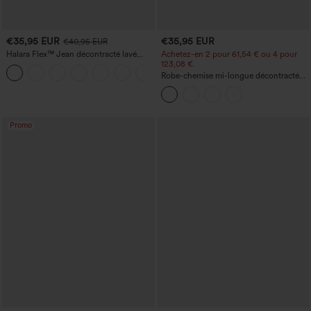
€35,95 EUR
€35,95 EUR
€40,95 EUR
Halara Flex™ Jean décontracté lavé
Achetez-en 2 pour 61,54 € ou 4 pour
taille haute à poche croisée
123,08 €.
+1
Robe-chemise mi-longue décontractée
à col, mancherons, ceinturée, ourlet
fendu incurvé et poches
Promo