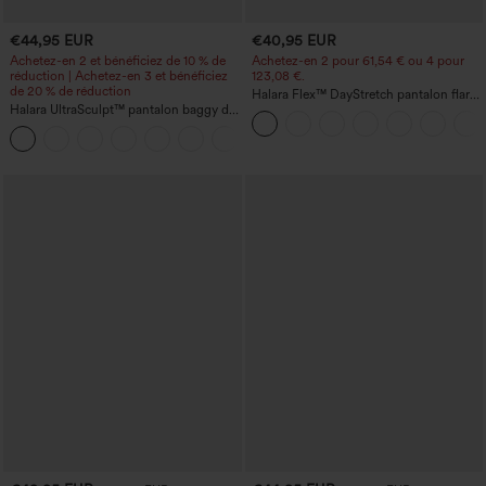
€44,95 EUR
€40,95 EUR
Achetez-en 2 et bénéficiez de 10 % de
Achetez-en 2 pour 61,54 € ou 4 pour
réduction | Achetez-en 3 et bénéficiez
123,08 €.
de 20 % de réduction
Halara Flex™ DayStretch pantalon flare
Halara UltraSculpt™ pantalon baggy de
de travail, taille mi-haute, poche latérale
yoga taille haute à effet gainant pour le
zippée
ventre, à rayures color block, avec
poches