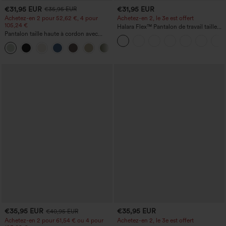
€31,95 EUR
€31,95 EUR
€35,95 EUR
Achetez-en 2 pour 52,62 €, 4 pour
Achetez-en 2, le 3e est offert
105,24 €
Halara Flex™ Pantalon de travail taille
Pantalon taille haute à cordon avec
haute avec poche latérale arrière et
poches, jambe large et coupe ample,
légère coupe évasée
+15
style décontracté, effet lin
€35,95 EUR
€35,95 EUR
€40,95 EUR
Achetez-en 2 pour 61,54 € ou 4 pour
Achetez-en 2, le 3e est offert