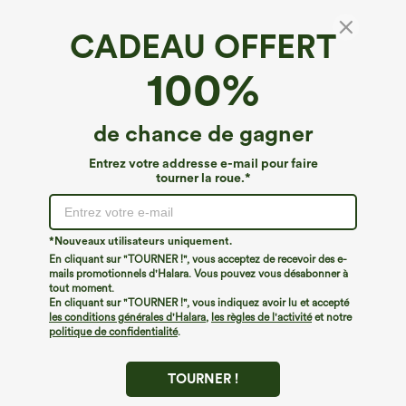
CADEAU OFFERT
Pantacourt décontracté taille haute à cordon,
100%
imprimé léopard, à jambes larges, avec
poches
4.7
(
62
)
de chance de gagner
€31,95 EUR
Buy 3 Get 4th Free
Entrez votre addresse e-mail pour faire
tourner la roue.*
*Nouveaux utilisateurs uniquement.
En cliquant sur "TOURNER !", vous acceptez de recevoir des e-
mails promotionnels d'Halara. Vous pouvez vous désabonner à
tout moment.
En cliquant sur "TOURNER !", vous indiquez avoir lu et accepté
les conditions générales d'Halara
,
les règles de l'activité
et notre
politique de confidentialité
.
TOURNER !