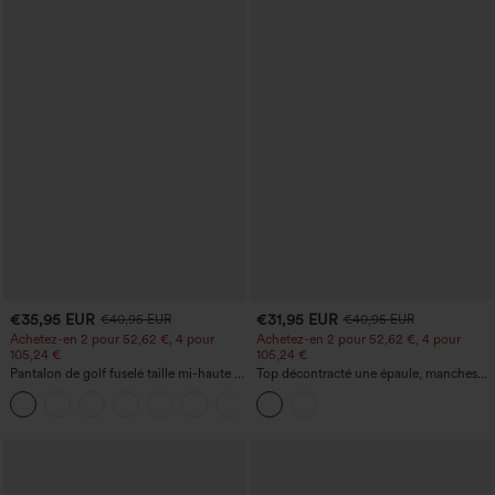
€35,95 EUR
€31,95 EUR
€40,95 EUR
€40,95 EUR
Achetez-en 2 pour 52,62 €, 4 pour
Achetez-en 2 pour 52,62 €, 4 pour
105,24 €
105,24 €
Pantalon de golf fuselé taille mi-haute à
Top décontracté une épaule, manches
cordon, ourlet incurvé, séchage rapide,
courtes, ourlet arrondi hi-low,
+2
avec poches — UPF40+
soutien‑gorge intégré, motif à pois