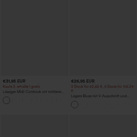
€31,95 EUR
€26,95 EUR
Kaufe 2, erhalte 1 gratis
3 Stück für 52,62 €, 6 Stück für 105,24
€
Lässiger Midi-Cordrock mit mittlerer
Bundhöhe und vorderseitiger
Legere Bluse mit V-Ausschnitt und
+1
Klapptasche
kurzen Puffärmeln