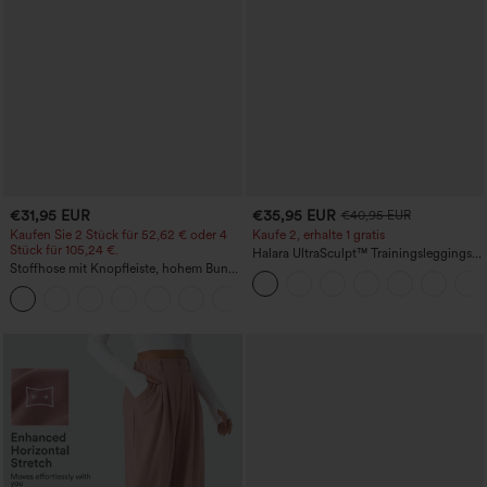
€31,95 EUR
€35,95 EUR
€40,95 EUR
Kaufen Sie 2 Stück für 52,62 € oder 4
Kaufe 2, erhalte 1 gratis
Stück für 105,24 €.
Halara UltraSculpt™ Trainingsleggings
Stoffhose mit Knopfleiste, hohem Bund,
mit hohem Bund – raffende Push-up-
mehreren Taschen und geradem Bein
Po-Form, Bauchkontrolle, Taschen und
+23
formende Passform