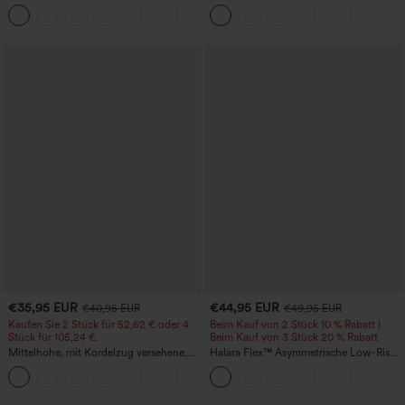
mittlerer Bundhöhe, seitlicher
Taschen, weitem Bein, lässig und locker
+12
Reißverschlusstasche und
in Leinenoptik
Work‑Flare‑Schnitt
€35,95 EUR
€44,95 EUR
€40,95 EUR
€49,95 EUR
Kaufen Sie 2 Stück für 52,62 € oder 4
Beim Kauf von 2 Stück 10 % Rabatt |
Stück für 105,24 €.
Beim Kauf von 3 Stück 20 % Rabatt
Mittelhohe, mit Kordelzug versehene,
Halara Flex™ Asymmetrische Low-Rise-
schnelltrocknende Golfhose mit schmal
Jeans mit Reißverschlusstaschen,
+2
zulaufendem Schnitt, abgerundetem
Baggy-Stil, weitem Bein, gewaschen,
Saum und Taschen – UPF 40+
lässig