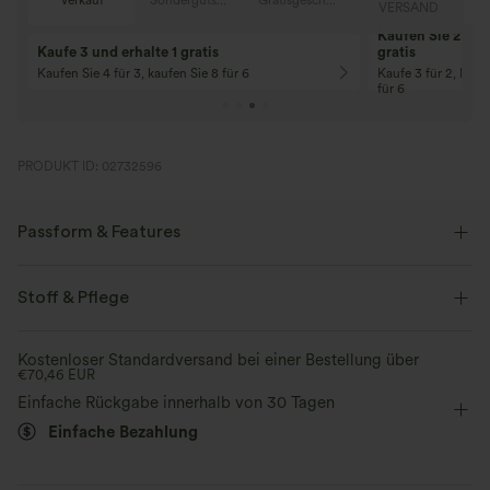
Verkauf
Sondergutschein
Gratisgeschenke
D
VERSAND
Kaufen Sie 2 und 
Kaufe 3 und erhalte 1 gratis
gratis
Kaufen Sie 4 für 3, kaufen Sie 8 für 6
Kaufe 3 für 2, Kauf
für 6
PRODUKT ID: 02732596
Passform & Features
Lockere Passform
Rundhalsausschnitt
überziehen
Stoff & Pflege
Yoga & Pilates
hüftlang
Kastig
ärmellos
Kostenloser Standardversand bei einer Bestellung über
€70,46 EUR
Mittlere Dehnung
Vier-Wege-Stretch
Tanktop
Einfache Rückgabe innerhalb von 30 Tagen
Einfache Bezahlung