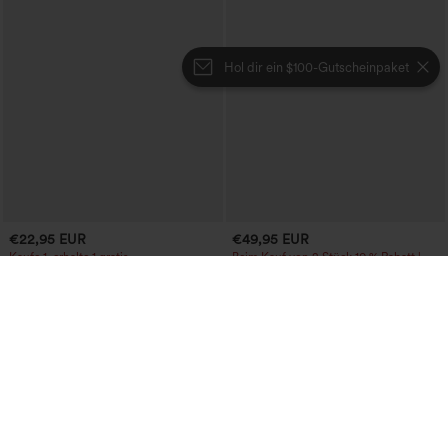
Hol dir ein $100-Gutscheinpaket
€22,95 EUR
€49,95 EUR
Kaufe 1, erhalte 1 gratis
Beim Kauf von 2 Stück 10 % Rabatt |
Beim Kauf von 3 Stück 20 % Rabatt
Lässiges Top mit quadratischem
Ausschnitt und kurzen Ärmeln
Halara Flex™ Low-Rise-Jeans mit
+10
Reißverschlusstaschen, gewaschen,
baggy mit weitem Bein, lässig