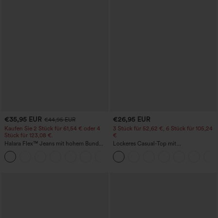
€35,95 EUR
€26,95 EUR
€44,95 EUR
Kaufen Sie 2 Stück für 61,54 € oder 4
3 Stück für 52,62 €, 6 Stück für 105,24
Stück für 123,08 €.
€
Halara Flex™ Jeans mit hohem Bund
Lockeres Casual-Top mit
und Taschen, gewaschener, lässiger
Rundhalsausschnitt und
+5
Bootcut
Fledermausärmeln