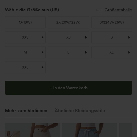
Wähle die Größe aus
(US)
Größentabelle
1X
(
18W
)
2X
(
20W/22W
)
3X
(
24W/26W
)
XXS
XS
S
M
L
XL
XXL
+ In den Warenkorb
Mehr zum Verlieben
Ähnliche Kleidungsstile