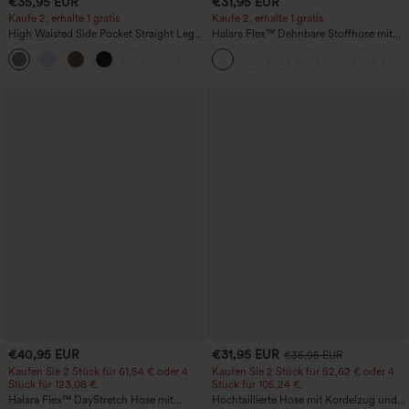
€35,95 EUR
€31,95 EUR
Kaufe 2, erhalte 1 gratis
Kaufe 2, erhalte 1 gratis
High Waisted Side Pocket Straight Leg
Halara Flex™ Dehnbare Stoffhose mit
Work Pants
hohem Bund und Seitentasche hinten
+23
€40,95 EUR
€31,95 EUR
€35,95 EUR
Kaufen Sie 2 Stück für 61,54 € oder 4
Kaufen Sie 2 Stück für 52,62 € oder 4
Stück für 123,08 €.
Stück für 105,24 €.
Halara Flex™ DayStretch Hose mit
Hochtaillierte Hose mit Kordelzug und