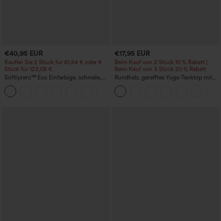
€40,95 EUR
€17,95 EUR
Kaufen Sie 2 Stück für 61,54 € oder 4
Beim Kauf von 2 Stück 10 % Rabatt |
Stück für 123,08 €.
Beim Kauf von 3 Stück 20 % Rabatt
Softlyzero™ Eco Einfarbige, schmale,
Rundhals, gerafftes Yoga-Tanktop mit
hoch taillierte Wanderhose mit
Cool-Touch-Effekt – UPF50+
+10
mehreren Taschen