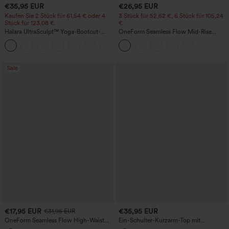
€35,95 EUR
€26,95 EUR
Kaufen Sie 2 Stück für 61,54 € oder 4
3 Stück für 52,62 €, 6 Stück für 105,24
Stück für 123,08 €.
€
Halara UltraSculpt™ Yoga-Bootcut-
OneForm Seamless Flow Mid-Rise
Leggings mit hoher Taille,
Yoga-Leggings - mittelhoher Bund,
+11
bauchformender Unterstützung und
bauchformend und mit Po-Lifting-
Tasche
Effekt
Sale
€17,95 EUR
€35,95 EUR
€31,95 EUR
OneForm Seamless Flow High-Waist
Ein-Schulter-Kurzarm-Top mit
Yogaleggings – nahtlos, mit hoher
geschwungenem Saum, High-Low-