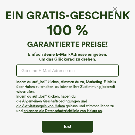
EIN GRATIS-GESCHENK
Yoga-Tanktop in Übergröße mit
100 %
Rundhalsausschnitt und Cool-Touch - UPF50+
4.6
(
1011
)
GARANTIERTE PREISE!
€17,95 EUR
Einfach deine E-Mail-Adresse eingeben,
um das Glücksrad zu drehen.
Indem du auf „los!“ klicken, stimmen du zu, Marketing-E-Mails
über Halara zu erhalten. du können Ihre Zustimmung jederzeit
widerrufen.
Indem du auf „los!“ klicken, haben du
die Allgemeinen Geschäftsbedingungen
und
die Aktivitätsregeln von Halara
gelesen und stimmen ihnen zu
und
erkennen die Datenschutzrichtlinie von Halara an
.
los!