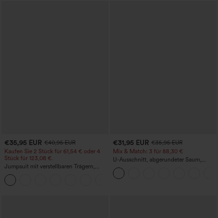
€35,95 EUR
€31,95 EUR
€40,95 EUR
€35,95 EUR
Kaufen Sie 2 Stück für 61,54 € oder 4
Mix & Match: 3 für 88,30 €
Stück für 123,08 €.
U-Ausschnitt, abgerundeter Saum,
Jumpsuit mit verstellbaren Trägern,
InstantCool Yoga-Trägertop – UPF50+
gerafftem Detail, weitem Bein und
+10
meliertem Stoff, lässig, mit Taschen -
Easy Peezy