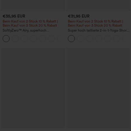
€35,95 EUR
€31,95 EUR
Beim Kauf von 2 Stück 10 % Rabatt |
Beim Kauf von 2 Stück 10 % Rabatt |
Beim Kauf von 3 Stück 20 % Rabatt
Beim Kauf von 3 Stück 20 % Rabatt
SoftlyZero™ Airy, superhoch
Super hoch taillierte 2-in-1-Yoga-Shorts
geschnittene 2-in-1 InstantCool Yoga-
mit Gesäßtasche und Seitentasche-
+23
Shorts 7" mit Taschen
längere Länge