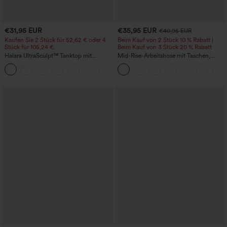
€31,95 EUR
€35,95 EUR
€40,95 EUR
Kaufen Sie 2 Stück für 52,62 € oder 4
Beim Kauf von 2 Stück 10 % Rabatt |
Stück für 105,24 €.
Beim Kauf von 3 Stück 20 % Rabatt
Halara UltraSculpt™ Tanktop mit
Mid-Rise-Arbeitshose mit Taschen,
Rundhalsausschnitt und
Barrel-Leg und weiter Passform
+11
geschwungenem Saum