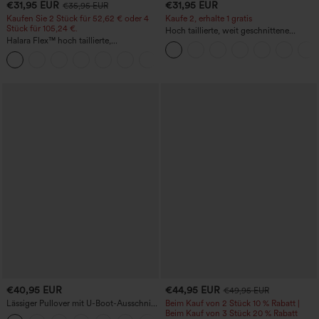
€31,95 EUR
€31,95 EUR
€35,95 EUR
Kaufen Sie 2 Stück für 52,62 € oder 4
Kaufe 2, erhalte 1 gratis
Stück für 105,24 €.
Hoch taillierte, weit geschnittene
Halara Flex™ hoch taillierte,
Freizeithose aus Leinenmischung mit
figurformende Arbeitshose, die die Taille
Kordelzug und Taschen
+10
schmaler wirken lässt, mit Taschen,
weitem Bein und Mikro-Waffelstruktur
€40,95 EUR
€44,95 EUR
€49,95 EUR
Lässiger Pullover mit U-Boot-Ausschnitt
Beim Kauf von 2 Stück 10 % Rabatt |
und Fledermausärmeln.
Beim Kauf von 3 Stück 20 % Rabatt