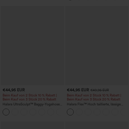
€44,95 EUR
€44,95 EUR
€49,95 EUR
Beim Kauf von 2 Stück 10 % Rabatt |
Beim Kauf von 2 Stück 10 % Rabatt |
Beim Kauf von 3 Stück 20 % Rabatt
Beim Kauf von 3 Stück 20 % Rabatt
Halara UltraSculpt™ Baggy-Yogahose
Halara Flex™ Hoch taillierte, lässige
mit hohem Bund, Bauchkontrolle,
Jeans mit Taschen, umgekrempeltem
Color-Block-Streifen und Taschen
Saum, weitem Bein und verwaschenem
Finish