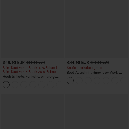
€49,95 EUR
€44,95 EUR
€53,95 EUR
€49,95 EUR
Beim Kauf von 2 Stück 10 % Rabatt |
Kaufe 2, erhalte 1 gratis
Beim Kauf von 3 Stück 20 % Rabatt
Boot-Ausschnitt, ärmelloser Work-
Hoch taillierte, konische, einfarbige
Jumpsuit mit seitlicher Bindung,
Anzughose mit Seitentaschen
kühlender Cool-Touch-Effekt, gestreift
+8
und mit Taschen – Easy Peezy Edition