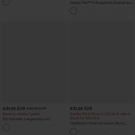
+1
Halara Flex™ V-Ausschnitt-Overall aus
gewaschenem Denim mit Taschen –
lässig
€31,95 EUR
€31,95 EUR
€35,95 EUR
Kaufe 2, erhalte 1 gratis
Kaufen Sie 2 Stück für 52,62 € oder 4
Stück für 105,24 €.
Ein-Schulter-Langarmtop mit
Daumenloch, geschwungener Saum
DayStretch Hose mit hohem Bund,
+3
(High-Low), schnell trocknend – Yoga-
Barrel-Leg und Taschen
Sporttop mit integriertem BH