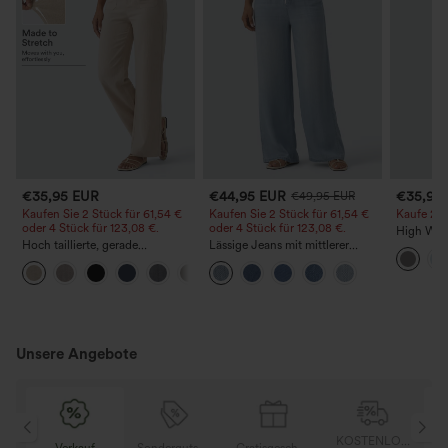
€35,95 EUR
€44,95 EUR
€35,95
€49,95 EUR
Kaufen Sie 2 Stück für 61,54 €
Kaufen Sie 2 Stück für 61,54 €
Kaufe 2, e
oder 4 Stück für 123,08 €.
oder 4 Stück für 123,08 €.
High Wais
Hoch taillierte, gerade
Lässige Jeans mit mittlerer
Straight 
geschnittene, legere Leinen-
Bundhöhe, Kordelzug und
+5
Optik-Hose mit Taschen
Taschen
Unsere Angebote
OSER
KOSTENLOSER