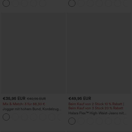
Taille, bauchformend und mit
Design, schnelltrocknend –
Hebeeffekt für den Po
Yoga-/Sporttop mit integriertem BH
€35,95 EUR
€49,95 EUR
€40,95 EUR
Mix & Match: 3 für 88,30 €
Beim Kauf von 2 Stück 10 % Rabatt |
Beim Kauf von 3 Stück 20 % Rabatt
Jogger mit hohem Bund, Kordelzug
und Raffung, schmal zulaufend,
Halara Flex™ High-Waist-Jeans mit
schnelltrocknend mit kühlendem Griff,
Bauchkontrolle, weitem Bein und
mit Taschen - UPF40+
Taschen