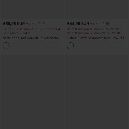
€35,95 EUR
€44,95 EUR
€40,95 EUR
€49,95 EUR
Kaufen Sie 2 Stück für 52,62 € oder 4
Beim Kauf von 2 Stück 10 % Rabatt |
Stück für 105,24 €.
Beim Kauf von 3 Stück 20 % Rabatt
Mittelhohe, mit Kordelzug versehene,
Halara Flex™ Asymmetrische Low-Rise-
schnelltrocknende Golfhose mit schmal
Jeans mit Reißverschlusstaschen,
+2
zulaufendem Schnitt, abgerundetem
Baggy-Stil, weitem Bein, gewaschen,
Saum und Taschen – UPF 40+
lässig