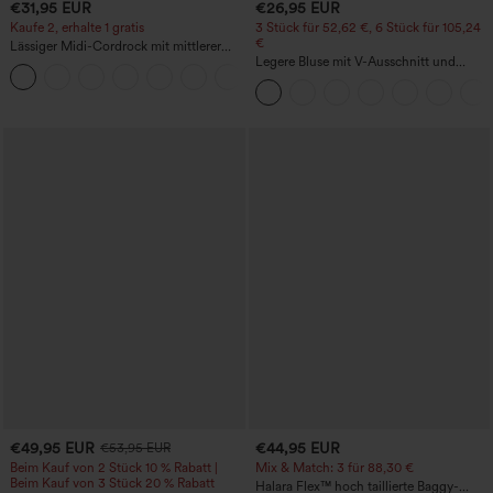
€31,95 EUR
€26,95 EUR
Kaufe 2, erhalte 1 gratis
3 Stück für 52,62 €, 6 Stück für 105,24
€
Lässiger Midi-Cordrock mit mittlerer
Bundhöhe und vorderseitiger
Legere Bluse mit V-Ausschnitt und
+1
Klapptasche
kurzen Puffärmeln
€49,95 EUR
€44,95 EUR
€53,95 EUR
Beim Kauf von 2 Stück 10 % Rabatt |
Mix & Match: 3 für 88,30 €
Beim Kauf von 3 Stück 20 % Rabatt
Halara Flex™ hoch taillierte Baggy-