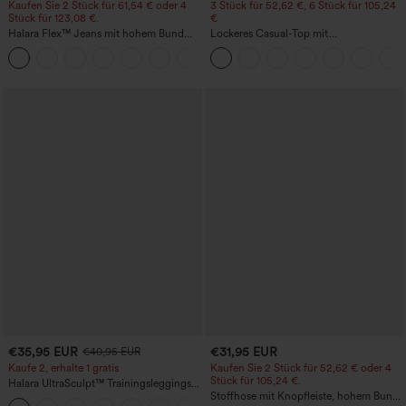
Kaufen Sie 2 Stück für 61,54 € oder 4
3 Stück für 52,62 €, 6 Stück für 105,24
Stück für 123,08 €.
€
Halara Flex™ Jeans mit hohem Bund
Lockeres Casual-Top mit
und Taschen, gewaschener, lässiger
Rundhalsausschnitt und
+5
Bootcut
Fledermausärmeln
€35,95 EUR
€31,95 EUR
€40,95 EUR
Kaufe 2, erhalte 1 gratis
Kaufen Sie 2 Stück für 52,62 € oder 4
Stück für 105,24 €.
Halara UltraSculpt™ Trainingsleggings
mit hohem Bund – raffende Push-up-
Stoffhose mit Knopfleiste, hohem Bund,