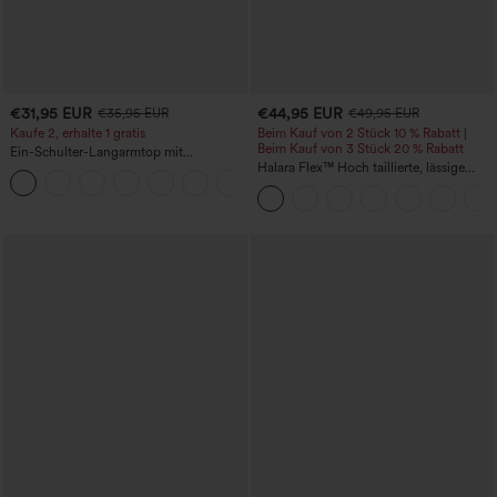
€31,95 EUR
€44,95 EUR
€35,95 EUR
€49,95 EUR
Kaufe 2, erhalte 1 gratis
Beim Kauf von 2 Stück 10 % Rabatt |
Beim Kauf von 3 Stück 20 % Rabatt
Ein-Schulter-Langarmtop mit
Daumenloch, geschwungener Saum
Halara Flex™ Hoch taillierte, lässige
+3
(High-Low), schnell trocknend – Yoga-
Jeans mit Taschen, umgekrempeltem
Sporttop mit integriertem BH
Saum, weitem Bein und verwaschenem
Finish