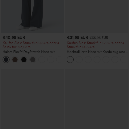
€40,95 EUR
€31,95 EUR
€35,95 EUR
Kaufen Sie 2 Stück für 61,54 € oder 4
Kaufen Sie 2 Stück für 52,62 € oder 4
Stück für 123,08 €.
Stück für 105,24 €.
Halara Flex™ DayStretch Hose mit
Hochtaillierte Hose mit Kordelzug und
mittlerer Bundhöhe, seitlicher
Taschen, weitem Bein, lässig und locker
+12
Reißverschlusstasche und
in Leinenoptik
Work‑Flare‑Schnitt