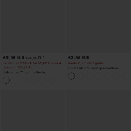
€31,95 EUR
€31,95 EUR
€35,95 EUR
Kaufen Sie 2 Stück für 52,62 € oder 4
Kaufe 2, erhalte 1 gratis
Stück für 105,24 €.
Hoch taillierte, weit geschnittene
Halara Flex™ hoch taillierte,
Freizeithose aus Leinenmischung mit
figurformende Arbeitshose, die die Taille
Kordelzug und Taschen
+10
schmaler wirken lässt, mit Taschen,
weitem Bein und Mikro-Waffelstruktur