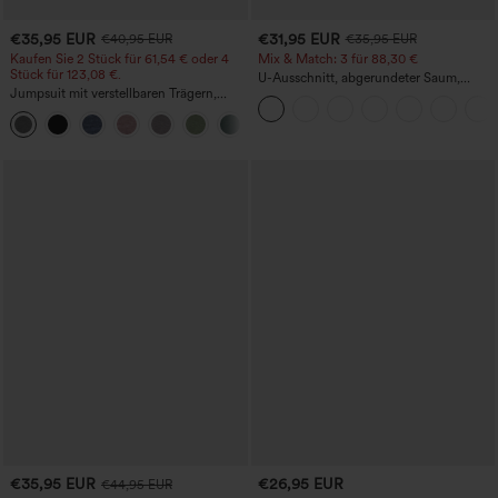
€35,95 EUR
€31,95 EUR
€40,95 EUR
€35,95 EUR
Kaufen Sie 2 Stück für 61,54 € oder 4
Mix & Match: 3 für 88,30 €
Stück für 123,08 €.
U-Ausschnitt, abgerundeter Saum,
Jumpsuit mit verstellbaren Trägern,
InstantCool Yoga-Trägertop – UPF50+
gerafftem Detail, weitem Bein und
+10
meliertem Stoff, lässig, mit Taschen -
Easy Peezy
€35,95 EUR
€26,95 EUR
€44,95 EUR