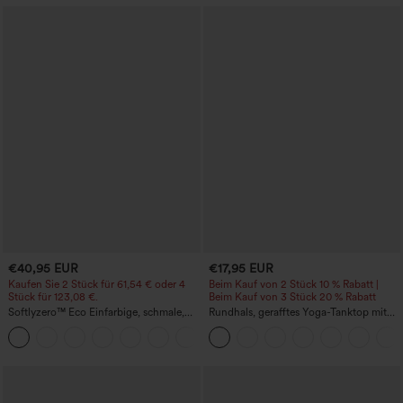
€40,95 EUR
€17,95 EUR
Kaufen Sie 2 Stück für 61,54 € oder 4
Beim Kauf von 2 Stück 10 % Rabatt |
Stück für 123,08 €.
Beim Kauf von 3 Stück 20 % Rabatt
Softlyzero™ Eco Einfarbige, schmale,
Rundhals, gerafftes Yoga-Tanktop mit
hoch taillierte Wanderhose mit
Cool-Touch-Effekt – UPF50+
+10
mehreren Taschen