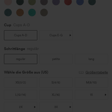
Cup
Cups A-D
Cups A-D
Cups E-G
Schrittlänge️
regulär
regulär
petite
lang
Wähle die Größe aus
(US)
Größentabelle
XS
(
0/2
)
S
(
4/6
)
M
(
8/10
)
L
(
12/14
)
XL
(
16
)
1X
2X
3X