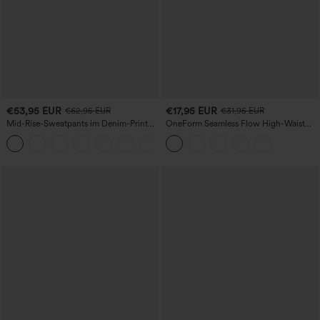
€53,95 EUR
€17,95 EUR
€62,95 EUR
€31,95 EUR
Mid-Rise-Sweatpants im Denim-Print
OneForm Seamless Flow High-Waist
aus French Terry, lässig, mit Taschen
Yogaleggings – nahtlos, mit hoher
Taille, bauchformend und mit
Hebeeffekt für den Po