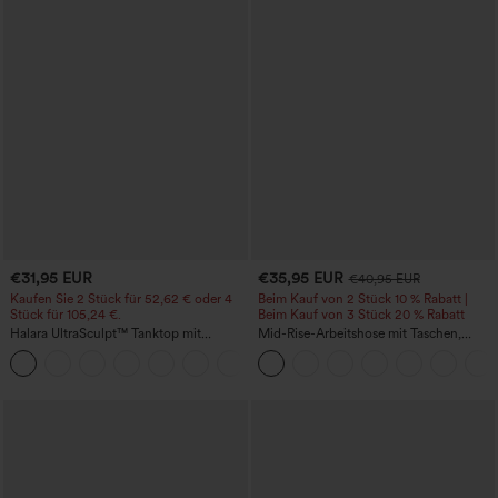
€31,95 EUR
€35,95 EUR
€40,95 EUR
Kaufen Sie 2 Stück für 52,62 € oder 4
Beim Kauf von 2 Stück 10 % Rabatt |
Stück für 105,24 €.
Beim Kauf von 3 Stück 20 % Rabatt
Halara UltraSculpt™ Tanktop mit
Mid-Rise-Arbeitshose mit Taschen,
Rundhalsausschnitt und
Barrel-Leg und weiter Passform
+11
geschwungenem Saum