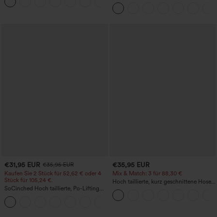
+11
Po-Form, Bauchkontrolle, Taschen und
mehreren Taschen und geradem Bein
formende Passform
€31,95 EUR
€35,95 EUR
€35,95 EUR
Kaufen Sie 2 Stück für 52,62 € oder 4
Mix & Match: 3 für 88,30 €
Stück für 105,24 €.
Hoch taillierte, kurz geschnittene Hose
SoCinched Hoch taillierte, Po-Lifting
mit Reißverschlusstasche in Leinenoptik
7/8-Trainingsleggings mit
+16
Bauchkontrolle und Seitentaschen