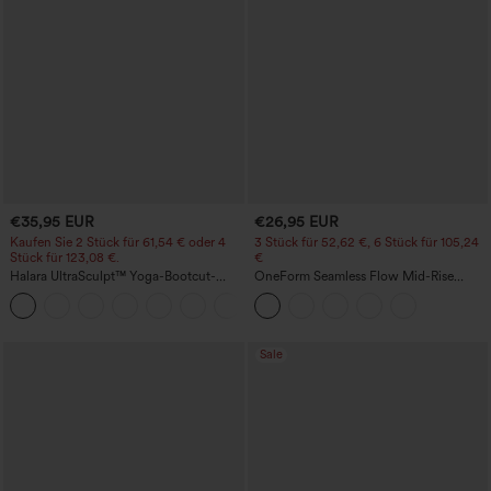
€35,95 EUR
€26,95 EUR
Kaufen Sie 2 Stück für 61,54 € oder 4
3 Stück für 52,62 €, 6 Stück für 105,24
Stück für 123,08 €.
€
Halara UltraSculpt™ Yoga-Bootcut-
OneForm Seamless Flow Mid-Rise
Leggings mit hoher Taille,
Yoga-Leggings - mittelhoher Bund,
+11
bauchformender Unterstützung und
bauchformend und mit Po-Lifting-
Tasche
Effekt
Sale