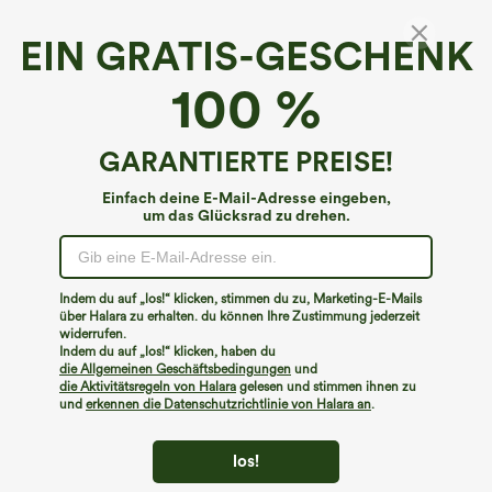
EIN GRATIS-GESCHENK
Lässiger Harem-Overall mit U-Ausschnitt und
100 %
Taschen - Easy Peezy Edition
4.7
(
2368
)
GARANTIERTE PREISE!
€31,95 EUR
€35,95 EUR
Buy 2 For €52,62 EUR, 4 For €105,24 EUR
Einfach deine E-Mail-Adresse eingeben,
um das Glücksrad zu drehen.
Indem du auf „los!“ klicken, stimmen du zu, Marketing-E-Mails
über Halara zu erhalten. du können Ihre Zustimmung jederzeit
widerrufen.
Indem du auf „los!“ klicken, haben du
die Allgemeinen Geschäftsbedingungen
und
die Aktivitätsregeln von Halara
gelesen und stimmen ihnen zu
und
erkennen die Datenschutzrichtlinie von Halara an
.
los!