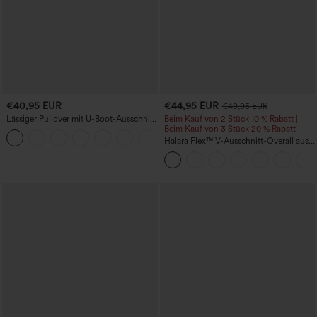
€40,95 EUR
€44,95 EUR
€49,95 EUR
Lässiger Pullover mit U-Boot-Ausschnitt
Beim Kauf von 2 Stück 10 % Rabatt |
und Fledermausärmeln.
Beim Kauf von 3 Stück 20 % Rabatt
+1
Halara Flex™ V-Ausschnitt-Overall aus
gewaschenem Denim mit Taschen –
lässig