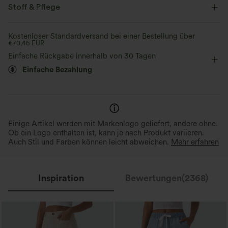
Schmale Passform
Easy Peezy
Seitentaschen
Stoff & Pflege
Tiefer Rundhalsausschnitt
Plissiert
überziehen
Kostenloser Standardversand bei einer Bestellung über
€70,46 EUR
lässig
Knöchellänge
kegelförmig
ärmellos
Einfache Rückgabe innerhalb von 30 Tagen
Mittlere Dehnung
Vier-Wege-Stretch
Jumpsuit
Einfache Bezahlung
Einige Artikel werden mit Markenlogo geliefert, andere ohne.
Ob ein Logo enthalten ist, kann je nach Produkt variieren.
Auch Stil und Farben können leicht abweichen.
Mehr erfahren
Inspiration
Bewertungen(2368)