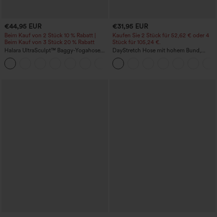
€44,95 EUR
€31,95 EUR
Beim Kauf von 2 Stück 10 % Rabatt |
Kaufen Sie 2 Stück für 52,62 € oder 4
Beim Kauf von 3 Stück 20 % Rabatt
Stück für 105,24 €.
Halara UltraSculpt™ Baggy-Yogahose
DayStretch Hose mit hohem Bund,
mit hohem Bund, Bauchkontrolle,
Barrel-Leg und Taschen
Color-Block-Streifen und Taschen