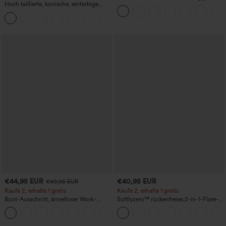
Hoch taillierte, konische, einfarbige
Jeans mit Taschen, weitem Bein,
Anzughose mit Seitentaschen
stonewashed, lässig
+8
€44,95 EUR
€40,95 EUR
€49,95 EUR
Kaufe 2, erhalte 1 gratis
Kaufe 2, erhalte 1 gratis
Boot-Ausschnitt, ärmelloser Work-
Softlyzero™ rückenfreies 2-in-1-Flare-
Jumpsuit mit seitlicher Bindung,
Trainingskleid – Wannabe – Easy Peezy
+8
kühlender Cool-Touch-Effekt, gestreift
und mit Taschen – Easy Peezy Edition