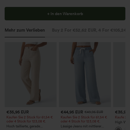
+ In den Warenkorb
Mehr zum Verlieben
Buy 2 For €52,62 EUR, 4 For €105,24 
€35,95 EUR
€44,95 EUR
€35,95
€49,95 EUR
Kaufen Sie 2 Stück für 61,54 €
Kaufen Sie 2 Stück für 61,54 €
Kaufe 2, e
oder 4 Stück für 123,08 €.
oder 4 Stück für 123,08 €.
High Wais
Hoch taillierte, gerade
Lässige Jeans mit mittlerer
Straight 