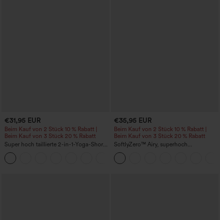
€31,95 EUR
€35,95 EUR
Beim Kauf von 2 Stück 10 % Rabatt |
Beim Kauf von 2 Stück 10 % Rabatt |
Beim Kauf von 3 Stück 20 % Rabatt
Beim Kauf von 3 Stück 20 % Rabatt
Super hoch taillierte 2-in-1-Yoga-Shorts
SoftlyZero™ Airy, superhoch
mit Gesäßtasche und Seitentasche-
geschnittene 2-in-1 InstantCool Yoga-
+20
längere Länge
Shorts 7" mit Taschen