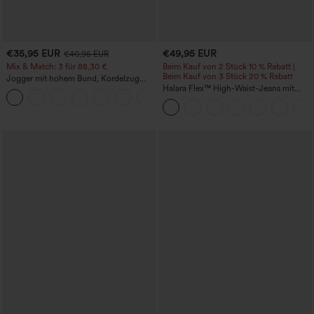
€35,95 EUR
€49,95 EUR
€40,95 EUR
Mix & Match: 3 für 88,30 €
Beim Kauf von 2 Stück 10 % Rabatt |
Beim Kauf von 3 Stück 20 % Rabatt
Jogger mit hohem Bund, Kordelzug
und Raffung, schmal zulaufend,
Halara Flex™ High-Waist-Jeans mit
schnelltrocknend mit kühlendem Griff,
Bauchkontrolle, weitem Bein und
mit Taschen - UPF40+
Taschen