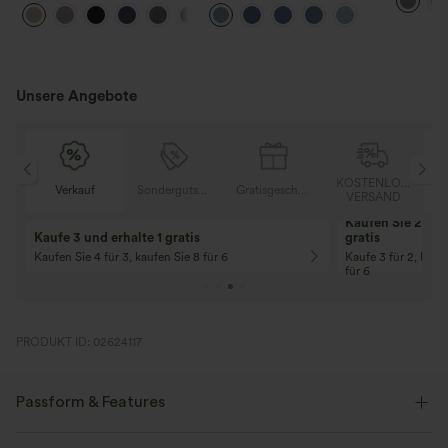
geschnittene, legere Leinen-
Bundhöhe, Kordelzug und
+5
Optik-Hose mit Taschen
Taschen
Unsere Angebote
OSER
KOSTENLOSER
Verkauf
Sondergutschein
Gratisgeschenke
D
VERSAND
Kaufen Sie 2 und 
Kaufe 3 und erhalte 1 gratis
gratis
Kaufen Sie 4 für 3, kaufen Sie 8 für 6
Kaufe 3 für 2, Kauf
für 6
PRODUKT ID: 02624117
Passform & Features