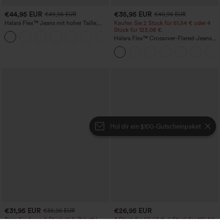
€44,95 EUR
€35,95 EUR
€49,95 EUR
€40,95 EUR
Halara Flex™ Jeans mit hoher Taille,
Kaufen Sie 2 Stück für 61,54 € oder 4
Taschen, geradem Bein und Used-Look
Stück für 123,08 €.
+3
Halara Flex™ Crossover-Flared-Jeans
aus elastischem Strick-Denim mit
hohem Bund und mehreren Taschen
Hol dir ein $100-Gutscheinpaket
€31,95 EUR
€26,95 EUR
€35,95 EUR
Beim Kauf von 2 Stück 10 % Rabatt |
3 Stück für 52,62 €, 6 Stück für 105,24